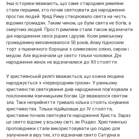
Інші історики вважають, що саме стародавні римляни
стали першими, хто почав святкувати дні народження
простих людей. Уряд Риму створювало свята на честь
відомих громадян. Таким чином, це були свята не богів, а
смертних людей. Прості римляни стали також відзначати
дні народження своїх рідних і друзів. Коли римському
громадянину виповнювалося 50 років, йому підносили
торт з пшеничного борошна з оливковою олією, сиром і
медом. Але відзначали це свято тільки чоловіки. Дні
народження жінок не відзначалися до XII століття.
У християнській релігії вважається, що кожна людина
народжується з «первородним гріхом». У ранньому
християнстві святкування днів народження пов’язували з
поклонінням язичницьким богам. Це вважалося святом
зла. Таке неприйняття тривало кілька століть існування
християнства. Тільки підійшовши до IV століття,
християни почали святкувати народження Христа. Зараз
це свято відоме у всьому світі, як Різдво. Християнські
проповідники стали використовувати цю подію для
залучення в віру тих, хто відзначав свято Сатурна в