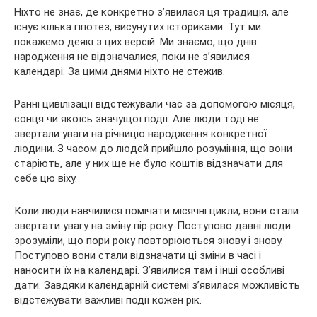
Ніхто не знає, де конкретно з’явилася ця
традиція, але
існує кілька гіпотез, висунутих істориками. Тут ми
покажемо деякі з цих версій. Ми знаємо, що днів
народження не відзначалися, поки не з’явилися
календарі. За цими днями ніхто не стежив.
Ранні цивілізації відстежували час за допомогою місяця,
сонця чи якоїсь значущої події. Але люди тоді не
звертали уваги на річницю народження конкретної
людини. З часом до людей прийшло розуміння, що вони
старіють, але у них ще не було коштів відзначати для
себе цю віху.
Коли люди навчилися помічати місячні цикли, вони стали
звертати увагу на зміну пір року. Поступово давні люди
зрозуміли, що пори року повторюються знову і знову.
Поступово вони стали відзначати ці зміни в часі і
наносити їх на календарі. З’явилися там і інші особливі
дати. Завдяки календарній системі з’явилася можливість
відстежувати важливі події кожен рік.