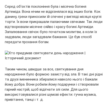
Серед об’єктів поклоніння була і місячна богиня
Артеміда. Вона нічим не відрізнялася від інших богів. Кок
данину, греки приносили їй спечені у вигляді місяця круглі
торти. Їх вони прикрашали палаючими свічками. Так люди
відтворювали місячне сяйво і красу богині Артеміди.
Запалювання свічок було початком молитви, а коли їх
задували, люди загадували бажання. Це був спосіб
передати прохання богам.
Таким чином, швидше за все, святкування дня
народження було формою захисту від зла. В такі дні рідні
та друзі іменинника збиралися навколо нього і бажали
йому добра. Вони робили йому подарунки і створювали
гарний настрій, щоб відігнати злі сили. Для цього
використовувалися різні шумові ефекти: гучна музика,
привітання, танці і т. д.