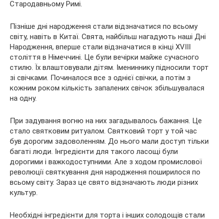
Стародавньому Римі.
Пізніше дні народження стали відзначатися по всьому
світу, навіть в Китаї. Свята, найбільш нагадують наші Дні
Народження, вперше стали відзначатися в кінці XVIII
століття в Німеччині. Це були вечірки майже сучасного
стилю. Їх влаштовували дітям. Імениннику підносили торт
зі свічками. Починалося все з однієї свічки, а потім з
кожним роком кількість запалених свічок збільшувалася
на одну.
При задування вогню на них загадывалось бажання. Це
стало святковим ритуалом. Святковий торт у той час
був дорогим задоволенням. До нього мали доступ тільки
багаті люди. Інгредієнти для такого ласощі були
дорогими і важкодоступними. Але з ходом промислової
революції святкування дня народження поширилося по
всьому світу. Зараз це свято відзначають люди різних
культур.
Необхідні інгредієнти для торта і інших солодощів стали