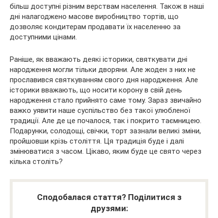
більш доступні різним верствам населення. Також в наші
дні налагоджено масове виробництво тортів, що
дозволяє кондитерам продавати їх населенню за
доступними цінами.
Раніше, як вважають деякі історики, святкувати дні
народження могли тільки дворяни. Але жоден з них не
прославився святкуванням свого дня народження. Але
історики вважають, що носити корону в свій день
народження стало прийнято саме тому. Зараз звичайно
важко уявити наше суспільство без такої улюбленої
традиції. Але де це почалося, так і покрито таємницею.
Подарунки, солодощі, свічки, торт зазнали великі зміни,
пройшовши крізь століття. Ця традиція буде і далі
змінюватися з часом. Цікаво, яким буде це свято через
кілька століть?
Сподобалася стаття? Поділитися з
друзями: