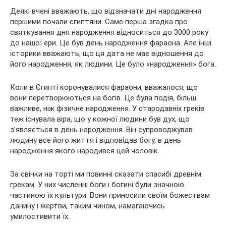
Деякі вчені вважають, що відзначати дні народження
першими почали єгиптяни. Саме перша згадка про
святкування дня народження відноситься до 3000 року
до нашої ери. Це був день народження фараона. Але інші
історики вважають, що ця дата не має відношення до
його народження, як людини. Це було «народження» бога.
Коли в Єгипті коронувалися фараони, вважалося, що
вони перетворюються на богів. Це була подія, більш
важливе, ніж фізичне народження. У стародавніх греків
теж існувала віра, що у кожної людини був дух, що
з’являється в день народження. Він супроводжував
людину все його життя і відповідав богу, в день
народження якого народився цей чоловік.
За свічки на торті ми повинні сказати спасибі древнім
грекам. У них численні боги і богині були значною
частиною їх культури. Вони приносили своїм божествам
данину і жертви, таким чином, намагаючись
умилостивити їх.