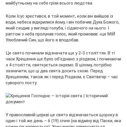
майбутньому на себе гріхи всього людства.
Коли Ісус хрестився, в той момент, коли він вийшов із
води, небеса відкрилися йому, і він побачив Духа Божого,
який сходив у вигляді голуба, і сідаючого на нього. І
раптом з неба пролунав голос, який промовив: «це МІЙ
Улюблений Син, що його я вподобав.
Це свято починали відзначати ще у 2-3 століттях. В ті
часи Хрещення ще було об’єднано з різдвом, і починаючи
з 4 століття, святкується окремо. В цілому, потрібно
зазначити, що ці два свята досить схожі. Перед
Хрещенням, також як і перед Різдвом, є Святвечір – час
суворого посту.
У православній церкві це свято відзначається щороку в
один і той же день – 6 (19) січня (на відміну від Паски, яка
кожен рік варіюється). Хрещенням завершуються