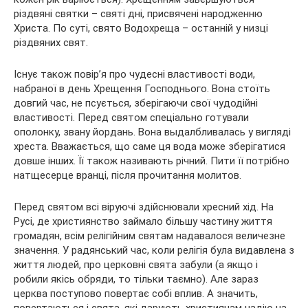
різдвяні святки – святі дні, присвячені народженню
Христа. По суті, свято Водохреща – останній у низці
різдвяних свят.
Існує також повір’я про чудесні властивості води,
набраної в день Хрещення Господнього. Вона стоїть
довгий час, не псується, зберігаючи свої чудодійні
властивості. Перед святом спеціально готували
ополонку, звану йордань. Вона выдалбливалась у вигляді
хреста. Вважається, що саме ця вода може зберігатися
довше інших. Її також називають річний. Пити її потрібно
натщесерце вранці, після прочитання молитов.
Перед святом всі віруючі здійснювали хресний хід. На
Русі, де християнство займало більшу частину життя
громадян, всім релігійним святам надавалося величезне
значення. У радянський час, коли релігія була видавлена з
життя людей, про церковні свята забули (а якщо і
робили якісь обряди, то тільки таємно). Але зараз
церква поступово повертає собі вплив. А значить,
повертаються і свята, які дарують християнам надію на