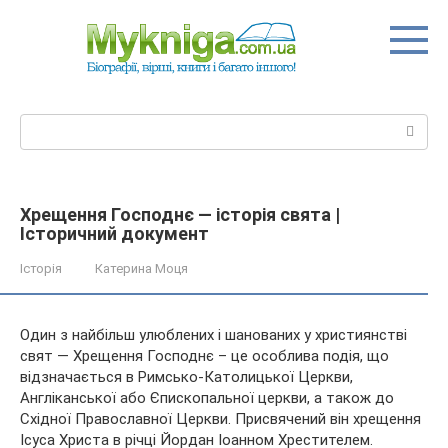
Перейти
до
вмісту
Пошук:
Хрещення Господнє — історія свята |
Історичний документ
Історія
Катерина Моця
Один з найбільш улюблених і шанованих у християнстві
свят — Хрещення Господнє – це особлива подія, що
відзначається в Римсько-Католицької Церкви,
Англіканської або Єпископальної церкви, а також до
Східної Православної Церкви. Присвячений він хрещення
Ісуса Христа в
річці Йордан Іоанном Хрестителем.