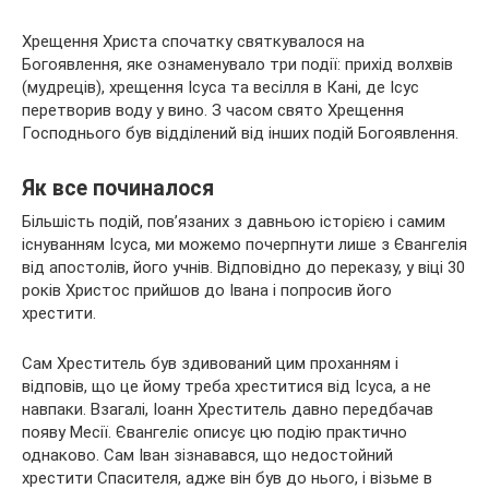
Хрещення Христа спочатку святкувалося на
Богоявлення, яке ознаменувало три події: прихід волхвів
(мудреців), хрещення Ісуса та весілля в Кані, де Ісус
перетворив воду у вино. З часом свято Хрещення
Господнього був відділений від інших подій Богоявлення.
Як все починалося
Більшість подій, пов’язаних з давньою історією і самим
існуванням Ісуса, ми можемо почерпнути лише з Євангелія
від апостолів, його учнів. Відповідно до переказу, у віці 30
років Христос прийшов до Івана і попросив його
хрестити.
Сам Хреститель був здивований цим проханням і
відповів, що це йому треба хреститися від Ісуса, а не
навпаки. Взагалі, Іоанн Хреститель давно передбачав
появу Месії. Євангеліє описує цю подію практично
однаково. Сам Іван зізнавався, що недостойний
хрестити Спасителя, адже він був до нього, і візьме в