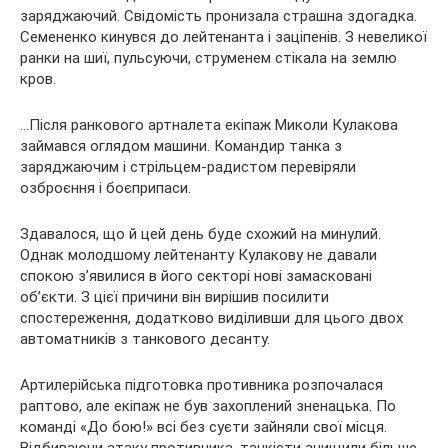
заряджаючий. Свідомість пронизала страшна здогадка.
Семененко кинувся до лейтенанта і заціпенів. З невеликої
ранки на шиї, пульсуючи, струменем стікала на землю
кров.
…Після ранкового артналета екіпаж Миколи Кулакова
займався оглядом машини. Командир танка з
заряджаючим і стрільцем-радистом перевіряли
озброєння і боєприпаси.
Здавалося, що й цей день буде схожий на минулий.
Однак молодшому лейтенанту Кулакову не давали
спокою з’явилися в його секторі нові замасковані
об’єкти. З цієї причини він вирішив посилити
спостереження, додатково виділивши для цього двох
автоматників з танкового десанту.
Артилерійська підготовка противника розпочалася
раптово, але екіпаж не був захоплений зненацька. По
команді «До бою!» всі без суєти зайняли свої місця.
Відбиваючи атаку противника, танкісти знищили більше