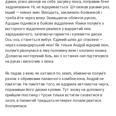
думки, різко рвонув на себе засувку люка, поправив бічні
задраювання. Ні, не відкривається. Штовхнув руками раз,
інший — ніяких змін. Виходить, заклинило болванкой і
треба йти через вежу. Захищаючи обличчя рукою,
Адодин піднявся в бойове відділення. Язики полум’я з
моторного відділення рвалися у відкритий люк
заряджаючого, зачіпаючи гарматні і кулеметні диски.
Ось-ось станеться вибух. Єдиний шлях до спасіння —
через командирський люк! Як тільки Андрій відкрив люк,
полум’я рвонулася в ліву половину вежі і охопило юнака.
Долаючи нестерпний біль, він з останніх сил підтягнувся
на руках і вискочив з люка.
Як падав з вежі, як катався по землі, збиваючи полум’я
разом з обривками палаючого комбінезона, Андрій не
пам’ятав. Не пам’ятав того, як вдарила автоматна черга,
поранивши його двома кулями. Тут знову на допомогу
прийшли піхотинці і трохи тільки встигли сховатися в
окопі, в палаючій тридцатьчетверке почали рватися
боєприпаси.