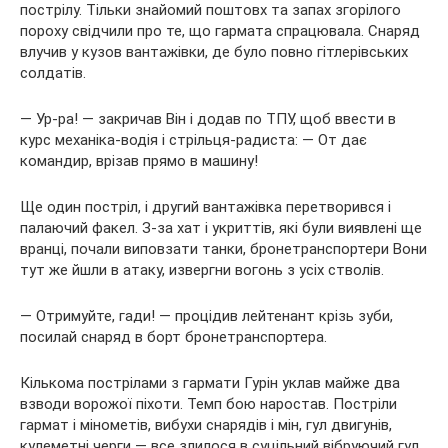
пострілу. Тільки знайомий поштовх та запах згорілого
пороху свідчили про те, що гармата спрацювала. Снаряд
влучив у кузов вантажівки, де було повно гітлерівських
солдатів.
— Ур-ра! — закричав Він і додав по ТПУ, щоб ввести в
курс механіка-водія і стрільця-радиста: — От дає
командир, врізав прямо в машину!
Ще один постріл, і другий вантажівка перетворився і
палаючий факел. З-за хат і укриттів, які були виявлені ще
вранці, почали виповзати танки, бронетранспортери Вони
тут же йшли в атаку, извергни вогонь з усіх стволів.
— Отримуйте, гади! — процідив лейтенант крізь зуби,
посилай снаряд в борт бронетранспортера.
Кількома пострілами з гармати Гурін уклав майже два
взводи ворожої піхоти. Темп бою наростав. Постріли
гармат і мінометів, вибухи снарядів і мін, гул двигунів,
кулеметні черги — все злилося в суцільний вібруючий гул.