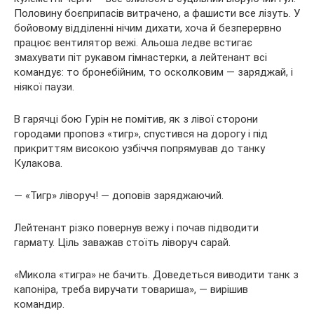
Половину боєприпасів витрачено, а фашисти все лізуть. У
бойовому відділенні нічим дихати, хоча й безперервно
працює вентилятор вежі. Альоша ледве встигає
змахувати піт рукавом гімнастерки, а лейтенант всі
командує: то бронебійним, то осколковим — заряджай, і
ніякої паузи.
В гарячці бою Гурін не помітив, як з лівої сторони
городами проповз «тигр», спустився на дорогу і під
прикриттям високою узбіччя попрямував до танку
Кулакова.
— «Тигр» ліворуч! — доповів заряджаючий.
Лейтенант різко повернув вежу і почав підводити
гармату. Ціль заважав стоїть ліворуч сарай.
«Микола «тигра» не бачить. Доведеться виводити танк з
капоніра, треба виручати товариша», — вирішив
командир.