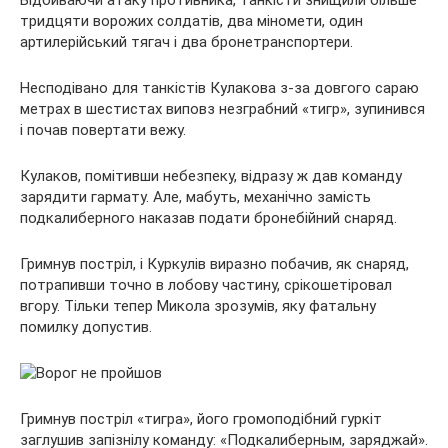
тридцяти ворожих солдатів, два міномети, один
артилерійський тягач і два бронетранспортери.
Несподівано для танкістів Кулакова з-за довгого сараю
метрах в шестистах виповз незграбний «тигр», зупинився
і почав повертати вежу.
Кулаков, помітивши небезпеку, відразу ж дав команду
зарядити гармату. Але, мабуть, механічно замість
подкалиберного наказав подати бронебійний снаряд.
Гримнув постріл, і Куркулів виразно побачив, як снаряд,
потрапивши точно в лобову частину, срікошетіровал
вгору. Тільки тепер Микола зрозумів, яку фатальну
помилку допустив.
Гримнув постріл «тигра», його громоподібний гуркіт
заглушив запізнілу команду: «Подкалиберным, заряджай».