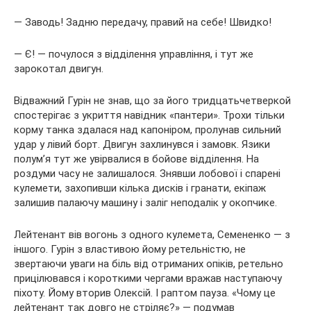
— Заводь! Задню передачу, правий на себе! Швидко!
— Є! — почулося з відділення управління, і тут же
зарокотал двигун.
Відважний Гурін не знав, що за його тридцатьчетверкой
спостерігає з укриття навідник «пантери». Трохи тільки
корму танка здалася над капоніром, пролунав сильний
удар у лівий борт. Двигун захлинувся і замовк. Язики
полум’я тут же увірвалися в бойове відділення. На
роздуми часу не залишалося. Знявши лобової і спарені
кулемети, захопивши кілька дисків і гранати, екіпаж
залишив палаючу машину і заліг неподалік у окопчике.
Лейтенант вів вогонь з одного кулемета, Семененко — з
іншого. Гурін з властивою йому ретельністю, не
звертаючи уваги на біль від отриманих опіків, ретельно
прицілювався і короткими чергами вражав наступаючу
піхоту. Йому вторив Олексій. І раптом пауза. «Чому це
лейтенант так довго не стріляє?» — подумав