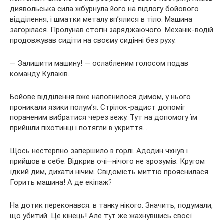
диявольська сила жбурнула його на підлогу бойового
відділення, і шматки металу вп’ялися в тіло. Машина
загорілася. Пролунав стогін заряджаючого. Механік-водій
продовжував сидіти на своєму сидінні без руху.
— Залишити машину! — ослабленим голосом подав
команду Кулаків.
Бойове відділення вже наповнилося димом, у нього
проникали язики полум’я. Стрілок-радист допоміг
пораненим вибратися через вежу. Тут на допомогу їм
прийшли піхотинці і потягли в укриття…
Щось нестерпно запершило в горлі. Адодин чхнув і
прийшов в себе. Відкрив очі—нічого не зрозумів. Кругом
їдкий дим, дихати нічим. Свідомість миттю прояснилася.
Горить машина! А де екіпаж?
На дотик переконався: в танку нікого. Значить, подумали,
що убитий. Це кінець! Але тут же жахнувшись своєї