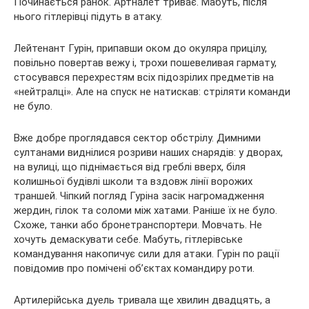
Починається ранок. Артналет триває. Мабуть, після
нього гітлерівці підуть в атаку.
Лейтенант Гурін, припавши оком до окуляра прицілу,
повільно повертав вежу і, трохи пошевеливая гармату,
стосувався перехрестям всіх підозрілих предметів на
«нейтралці». Але на спуск не натискав: стріляти команди
не було.
Вже добре проглядався сектор обстрілу. Димними
султанами виднілися розриви наших снарядів: у дворах,
на вулиці, що піднімається від греблі вверх, біля
колишньої будівлі школи та вздовж лінії ворожих
траншей. Чіпкий погляд Гуріна засік нагромадження
жердин, гілок та соломи між хатами. Раніше їх не було.
Схоже, танки або бронетранспортери. Мовчать. Не
хочуть демаскувати себе. Мабуть, гітлерівське
командування накопичує сили для атаки. Гурін по рації
повідомив про помічені об’єктах командиру роти.
Артилерійська дуель тривала ще хвилин двадцять, а