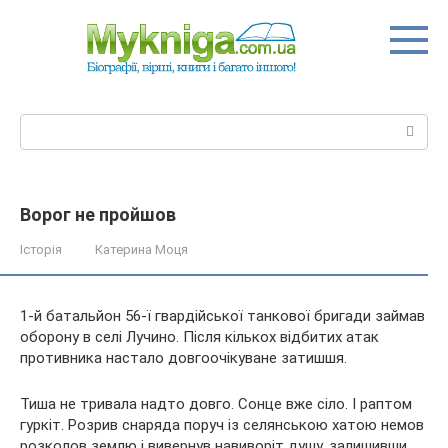
Перейти
до
вмісту
Пошук:
Ворог не пройшов
Історія
Катерина Моця
1-й батальйон 56-ї гвардійської танкової бригади займав
оборону в селі Лучино. Після кількох відбитих атак
противника настало довгоочікуване затишшя.
Тиша не тривала надто довго. Сонце вже сіло. І раптом
гуркіт. Розрив снаряда поруч із селянською хатою немов
розколов
землю і вивернув навиворіт душу, залишивши