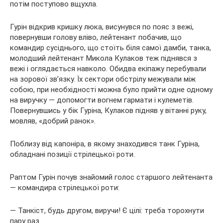
потім поступово вщухла.
Гурін відкрив кришку люка, висунувся по пояс з вежі,
повернувши голову вліво, лейтенант побачив, що
командир сусіднього, що стоїть біля самої дамби, танка,
молодший лейтенант Микола Кулаков теж піднявся з
вежі і оглядається навколо. Обидва екіпажу перебували
на зорової зв’язку. Їх сектори обстрілу межували між
собою, при необхідності можна було прийти одне одному
на виручку — допомогти вогнем гармати і кулеметів.
Повернувшись у бік Гуріна, Кулаков підняв у вітанні руку,
мовляв, «добрий ранок».
Поблизу від капоніра, в якому знаходився танк Гуріна,
обладнані позиції стрілецької роти.
Раптом Гурін почув знайомий голос старшого лейтенанта
— командира стрілецької роти:
— Танкіст, будь другом, виручи! Є цілі: треба торохнути
пару раз.