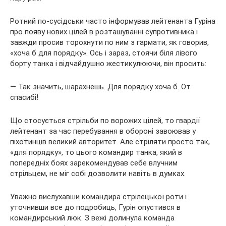
Ротний по-сусідськи часто інформував лейтенанта Гуріна
про появу нових цілей в розташуванні супротивника і
завжди просив торохнути по ним з гармати, як говорив,
«хоча б для порядку». Ось і зараз, стоячи біля лівого
борту танка і відчайдушно жестикулюючи, він просить:
— Так значить, шарахнешь. Для порядку хоча б. От
спасибі!
Що стосується стрільби по ворожих цілей, то гвардії
лейтенант за час перебування в обороні завоював у
піхотинців великий авторитет. Але стріляти просто так,
«для порядку», то цього командир танка, який в
попередніх боях зарекомендував себе влучним
стрільцем, не міг собі дозволити навіть в думках.
Уважно вислухавши командира стрілецької роти і
уточнивши все до подробиць, Гурін опустився в
командирський люк. З вежі долинула команда