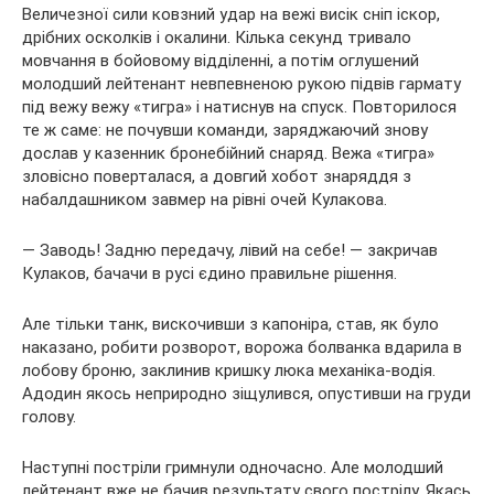
Величезної сили ковзний удар на вежі висік сніп іскор,
дрібних осколків і окалини. Кілька секунд тривало
мовчання в бойовому відділенні, а потім оглушений
молодший лейтенант невпевненою рукою підвів гармату
під вежу вежу «тигра» і натиснув на спуск. Повторилося
те ж саме: не почувши команди, заряджаючий знову
дослав у казенник бронебійний снаряд. Вежа «тигра»
зловісно поверталася, а довгий хобот знаряддя з
набалдашником завмер на рівні очей Кулакова.
— Заводь! Задню передачу, лівий на себе! — закричав
Кулаков, бачачи в русі єдино правильне рішення.
Але тільки танк, вискочивши з капоніра, став, як було
наказано, робити розворот, ворожа болванка вдарила в
лобову броню, заклинив кришку люка механіка-водія.
Адодин якось неприродно зіщулився, опустивши на груди
голову.
Наступні постріли гримнули одночасно. Але молодший
лейтенант вже не бачив результату свого пострілу. Якась