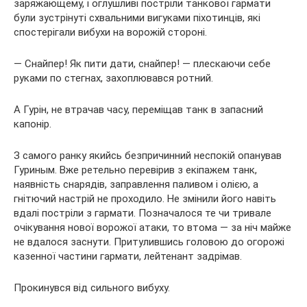
заряжающему, і оглушливі постріли танкової гармати
були зустрінуті схвальними вигуками піхотинців, які
спостерігали вибухи на ворожій стороні.
— Снайпер! Як пити дати, снайпер! — плескаючи себе
руками по стегнах, захоплювався ротний.
А Гурін, не втрачав часу, переміщав танк в запасний
капонір.
З самого ранку якийсь безпричинний неспокій опанував
Гуриным. Вже ретельно перевірив з екіпажем танк,
наявність снарядів, заправлення паливом і олією, а
гнітючий настрій не проходило. Не змінили його навіть
вдалі постріли з гармати. Позначалося те чи тривале
очікування нової ворожої атаки, то втома — за ніч майже
не вдалося заснути. Притулившись головою до огорожі
казенної частини гармати, лейтенант задрімав.
Прокинувся від сильного вибуху.