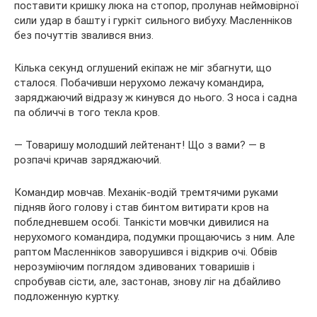
поставити кришку люка на стопор, пролунав неймовірної
сили удар в башту і гуркіт сильного вибуху. Масленніков
без почуттів звалився вниз.
Кілька секунд оглушений екіпаж не міг збагнути, що
сталося. Побачивши нерухомо лежачу командира,
заряджаючий відразу ж кинувся до нього. З носа і садна
па обличчі в того текла кров.
— Товаришу молодший лейтенант! Що з вами? — в
розпачі кричав заряджаючий.
Командир мовчав. Механік-водій тремтячими руками
підняв його голову і став бинтом витирати кров на
побледневшем особі. Танкісти мовчки дивилися на
нерухомого командира, подумки прощаючись з ним. Але
раптом Масленніков заворушився і відкрив очі. Обвів
нерозуміючим поглядом здивованих товаришів і
спробував сісти, але, застонав, знову ліг на дбайливо
подложенную куртку.