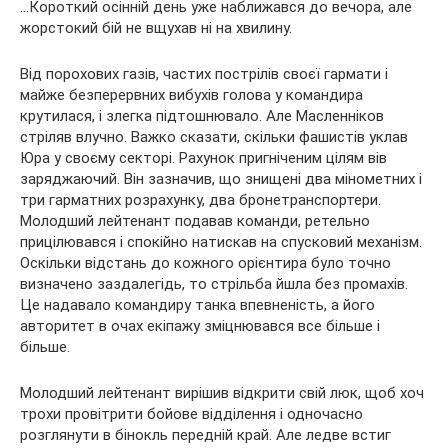
…Короткий осінній день уже наближався до вечора, але
жорстокий бій не вщухав ні на хвилину.
Від порохових газів, частих пострілів своєї гармати і
майже безперервних вибухів голова у командира
крутилася, і злегка підтошнювало. Але Масленніков
стріляв влучно. Важко сказати, скільки фашистів уклав
Юра у своєму секторі. Рахунок пригніченим цілям вів
заряджаючий. Він зазначив, що знищені два мінометних і
три гарматних розрахунку, два бронетранспортери.
Молодший лейтенант подавав команди, ретельно
прицілювався і спокійно натискав на спусковий механізм.
Оскільки відстань до кожного орієнтира було точно
визначено заздалегідь, то стрільба йшла без промахів.
Це надавало командиру танка впевненість, а його
авторитет в очах екіпажу зміцнювався все більше і
більше.
Молодший лейтенант вирішив відкрити свій люк, щоб хоч
трохи провітрити бойове відділення і одночасно
розглянути в бінокль передній край. Але ледве встиг