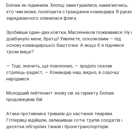
Екіпаж як підмінили. Хлопці заметушилися, намагаючись,
хто чим може, полегшити страждання командира. В руках
заряджаючого опинилася фляга.
Зробивши один-два ковтки, Масленніков пожвавився: Ну і
довбануло мене, братці! Уявляєте, осколковим — під
основу командирської башточки. А якщо б я піднявся
трохи вище?
— Тоді, значить, ще повоюємо, — зраділо сказав
стрілець-радист, — Командир наш, видно, в сорочці
народився.
Молодший лейтенант знову сів за гармату. Екіпаж
продовжував бій.
Атаки противника тривали до настання темряви.
Гітлерівці відійшли, залишивши сотні трупів солдатів і
десятки обгорілих танків і бронетранспортерів.