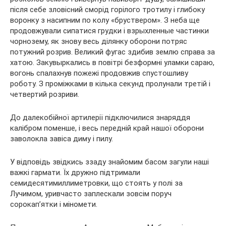
після себе зловісний сморід горілого тротилу і глибоку
воронку з насипним по колу «бруствером». З неба ще
продовжували сипатися грудки і взрыхленные частинки
чорнозему, як знову весь ділянку оборони потряс
потужний розрив. Великий фугас здибив землю справа за
хатою. Закувыркались в повітрі безформні уламки сараю,
вогонь спалахнув пожежі продовжив спустошливу
роботу. З проміжками в кілька секунд пролунали третій і
четвертий розриви.
До далекобійної артилерії підключилися знаряддя
калібром поменше, і весь передній край нашої оборони
заволокла завіса диму і пилу.
У відповідь звідкись ззаду знайомим басом загули наші
важкі гармати. Їх дружно підтримали
семидесятимиллиметровки, що стоять у полі за
Лучимом, уривчасто заплескали зовсім поруч
сорокап’ятки і міномети.