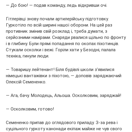
— До бою! — подав команду, ледь відкривши очі.
Гітлерівці знову почали артилерійську підготовку.
Гуркотіло по всій ширині нашої оборони. На цей раз
противник змінив свій розклад і, треба думати, з
серйозними намірами. Снаряди рвалися щільно по фронту
і в глибину. Були прямі попадання по окопах піхотинців.
Стукали осколки і вежі. Горіли хати у Безодні, палала
техніка, гинули люди.
— Товаришу лейтенант! Біля будівлі школи з’явилися
німецькі вантажівки з піхотою, — доповів заряджаючий
Олексій Семененко.
— Ага, бачу. Молодець, Альоша. Осколковим, заряджай!
— Осколковим, готово!
Семененко припав до оглядового приладу. З-за рева і
суцільного гуркоту канонади екіпаж майже не чув свого