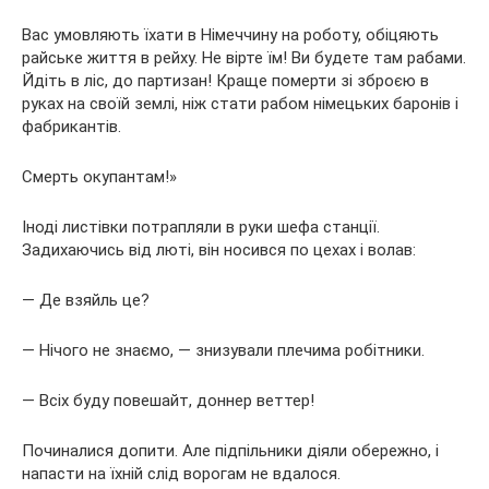
Вас умовляють їхати в Німеччину на роботу, обіцяють
райське життя в рейху. Не вірте їм! Ви будете там рабами.
Йдіть в ліс, до партизан! Краще померти зі зброєю в
руках на своїй землі, ніж стати рабом німецьких баронів і
фабрикантів.
Смерть окупантам!»
Іноді листівки потрапляли в руки шефа станції.
Задихаючись від люті, він носився по цехах і волав:
— Де взяйль це?
— Нічого не знаємо, — знизували плечима робітники.
— Всіх буду повешайт, доннер веттер!
Починалися допити. Але підпільники діяли обережно, і
напасти на їхній слід ворогам не вдалося.