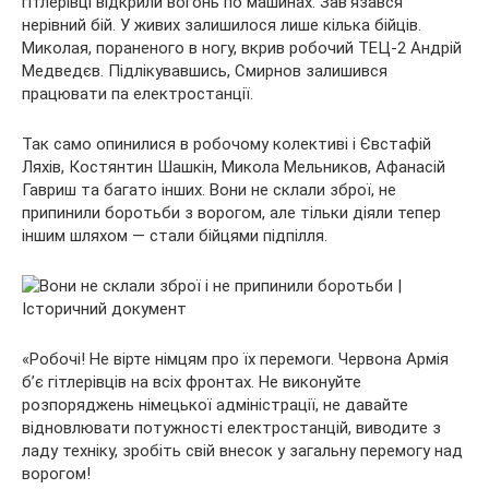
гітлерівці відкрили вогонь по машинах. Зав’язався
нерівний бій. У живих залишилося лише кілька бійців.
Миколая, пораненого в ногу, вкрив робочий ТЕЦ-2 Андрій
Медведєв. Підлікувавшись, Смирнов залишився
працювати па електростанції.
Так само опинилися в робочому колективі і Євстафій
Ляхів, Костянтин Шашкін, Микола Мельников, Афанасій
Гавриш та багато інших. Вони не склали зброї, не
припинили боротьби з ворогом, але тільки діяли тепер
іншим шляхом — стали бійцями підпілля.
«Робочі! Не вірте німцям про їх перемоги. Червона Армія
б’є гітлерівців на всіх фронтах. Не виконуйте
розпоряджень німецької адміністрації, не давайте
відновлювати потужності електростанцій, виводите з
ладу техніку, зробіть свій внесок у загальну перемогу над
ворогом!