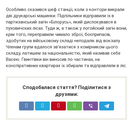
Особливо сказився шеф станції, коли з контори викрали
дві друкарські машинки. Підпільники відправили їх в
партизанський загін «Білорусь», який дислокувався в
пуховичских лісах. Туди ж, а також у логойский загін вони,
крім того, переправили чимало зброї, боєприпасів,
здобутих на військовому складі неподалік від вокзалу.
Членам групи вдалося зв’язатися з комірником цього
складу, латишем за національністю, який називав себе
Васею. Гвинтівки він виносив по частинах, на
конспіративних квартирах їх збирали та відправляли в ліс.
Сподобалася стаття? Поділитися з
друзями: