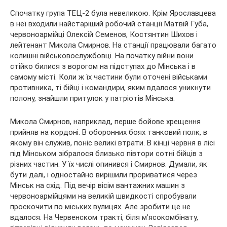
Спочатку група ТЕЦ-2 була невеликою. Крім Ярославцева
в неї входили найстаріший робочий станції Матвій Губа,
червоноармійці Олексій Семенов, Костянтин Шихов і
лейтенант Микола Смирнов. На станції працювали багато
колишні військовослужбовці. На початку війни вони
стійко билися з ворогом на підступах до Мінська і в
самому місті. Коли ж їх частини були оточені військами
противника, ті бійці і командири, яким вдалося уникнути
полону, знайшли притулок у патріотів Мінська.
Микола Смирнов, наприклад, перше бойове хрещення
прийняв на кордоні. В оборонних боях танковий полк, в
якому він служив, поніс великі втрати. В кінці червня в лісі
під Мінськом зібралося близько півтори сотні бійців з
різних частин. У їх числі опинився і Смирнов. Думали, як
бути далі, і одностайно вирішили прориватися через
Мінськ на схід. Під вечір вісім вантажних машин з
червоноармійцями на великій швидкості спробували
проскочити по міських вулицях. Але зробити це не
вдалося. На Червенском тракті, біля м’ясокомбінату,