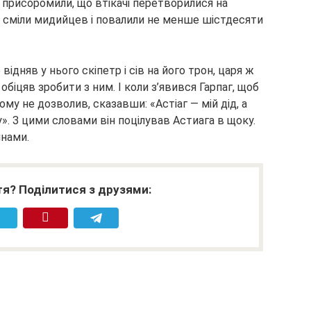
їх присоромили, що втікачі перетворилися на
 сміли мидийцев і повалили не менше шістдесяти
ідняв у нього скіпетр і сів на його трон, царя ж
 обіцяв зробити з ним. І коли з’явився Гарпаг, щоб
му не дозволив, сказавши: «Астіаг — мій дід, а
зу». З цими словами він поцілував Астиага в щоку.
янами.
я? Поділитися з друзями: