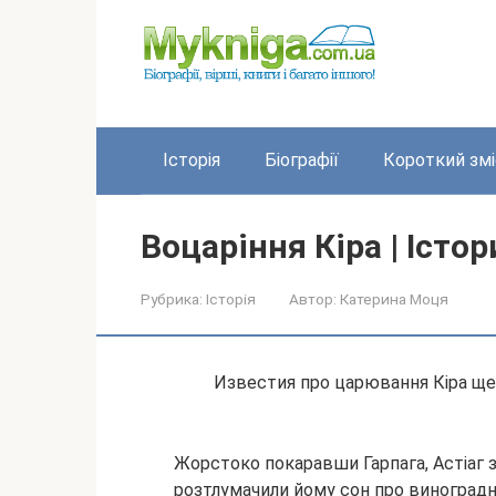
Перейти
до
вмісту
Історія
Біографії
Короткий змі
Воцаріння Кіра | Іст
Рубрика:
Історія
Автор:
Катерина Моця
Известия про царювання Кіра ще б
Жорстоко покаравши Гарпага, Астіаг з
розтлумачили йому сон про виноградній