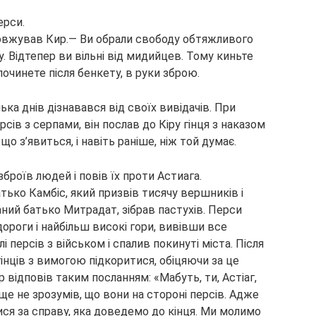
ерси.
довжував Кир.— Ви обрали свободу обтяжливого
у. Відтепер ви вільні від мидийцев. Тому киньте
дпочинете після бенкету, в руки зброю.
лька днів дізнавався від своїх вивідачів. При
ерсів з серпами, він послав до Кіру гінця з наказом
що з’явиться, і навіть раніше, ніж той думає.
броїв людей і повів їх проти Астиага.
тько Камбіс, який призвів тисячу вершників і
ваний батько Митрадат, зібрав пастухів. Перси
ороги і найбільш високі гори, вивівши все
і персів з військом і спалив покинуті міста. Після
 гінців з вимогою підкоритися, обіцяючи за це
р відповів таким посланням: «Мабуть, ти, Астіаг,
ще не зрозумів, що вони на стороні персів. Адже
ися за справу, яка доведемо до кінця. Ми молимо