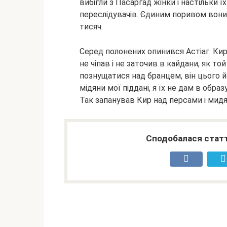
вибігли з Пасаргад жінки і настільки 
переслідувачів. Єдиним поривом вони
тисяч.
Серед полонених опинився Астіаг. Кир в
не чіпав і не заточив в кайдани, як той
познущатися над бранцем, він цього йо
мідяни мої піддані, я їх не дам в обра
Так запанував Кир над персами і мид
Сподобалася статт