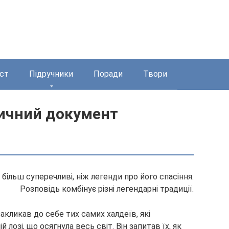
ст
Підручники
Поради
Твори
оричний документ
ільш суперечливі, ніж легенди про його спасіння.
Розповідь комбінує різні легендарні традиції.
акликав до себе тих самих халдеїв, які
 лозі, що осягнула весь світ.
Він запитав їх, як