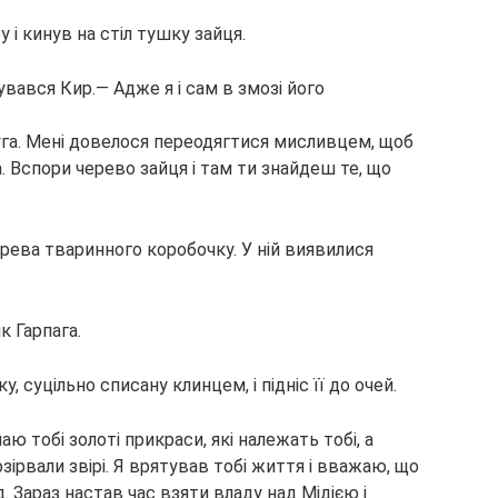
і кинув на стіл тушку зайця.
вався Кир.— Адже я і сам в змозі його
слуга. Мені довелося переодягтися мисливцем, щоб
. Вспори черево зайця і там ти знайдеш те, що
ерева тваринного коробочку. У ній виявилися
к Гарпага.
, суцільно списану клинцем, і підніс її до очей.
ю тобі золоті прикраси, які належать тобі, а
зірвали звірі. Я врятував тобі життя і вважаю, що
 Зараз настав час взяти владу над Мідією і