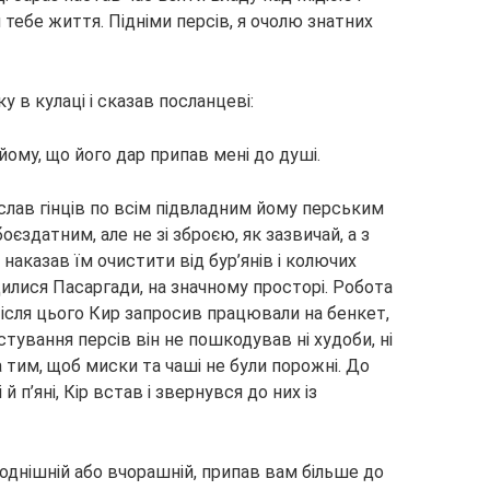
 тебе життя. Підніми персів, я очолю знатних
 в кулаці і сказав посланцеві:
йому, що його дар припав мені до душі.
іслав гінців по всім підвладним йому перським
єздатним, але не зі зброєю, як зазвичай, а з
 наказав їм очистити від бур’янів і колючих
дилися Пасаргади, на значному просторі. Робота
Після цього Кир запросив працювали на бенкет,
тування персів він не пошкодував ні худоби, ні
а тим, щоб миски та чаші не були порожні. До
й п’яні, Кір встав і звернувся до них із
огоднішній або вчорашній, припав вам більше до