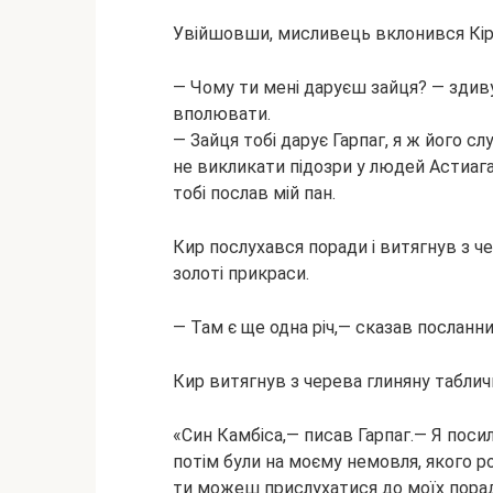
Увійшовши, мисливець вклонився Кіру 
— Чому ти мені даруєш зайця? — здиву
вполювати.
— Зайця тобі дарує Гарпаг, я ж його 
не викликати підозри у людей Астиага
тобі послав мій пан.
Кир послухався поради і витягнув з ч
золоті прикраси.
— Там є ще одна річ,— сказав посланни
Кир витягнув з черева глиняну табличку
«Син Камбіса,— писав Гарпаг.— Я посила
потім були на моєму немовля, якого ро
ти можеш прислухатися до моїх порад.