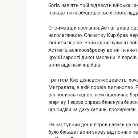
богів навіяти тобі відвести війська і 
Інакше ти позбудешся всіх своїх підд
Отримавши послання, Астіаг вивів сво
наполегливою. Спочатку Кир брав верх
тіснити персів. Вони здригнулися і по
Астиага, важкоозброєну воїни і кіннот
кручі і зарості дикої маслини. У персі
вони відігнали індійців.
І раптом Кир дізнався місцевість, хоча
Митрадата, в якій провів дитинство. 
він посипав над вогнем пшеничне бор
жертву. І зараз справа блиснула блиска
що сиділи на даху хатини, прокаркали:
На наступний день перси напали на вор
було більше і вони знову відтіснили пер