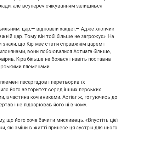
влади, але всупереч очікуванням залишився
ильним, цар,— відповіли халдеї.— Адже хлопчик
вжній цар. Тому він тобі більше не загрожує». На
и знали, що Кір має стати справжнім царем і
авилонянами, вони побоювалися Астиага більше,
повірив, Кіра більше не боявся і навіть поставив
перськими племенами.
 племені пасаргадов і перетворив їх
нило його авторитет серед інших перських
и, а частина кочівниками. Астіаг ж, готуючись до
ертав і не підозрював його ні в чому.
у, що його хоче бачити мисливець. «Впустіть цієї
, які зміни в житті принесе ця зустріч для нього