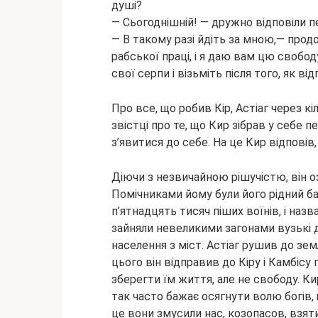
душі?
— Сьогоднішній! — дружно відповіли п
— В такому разі йдіть за мною,— про
рабської праці, і я даю вам цю свобод
свої серпи і візьміть після того, як ві
Про все, що робив Кір, Астіаг через кі
звістці про те, що Кир зібрав у себе п
з’явитися до себе. На це Кир відповів, 
Діючи з незвичайною рішучістю, він оз
Помічниками йому були його рідний ба
п’ятнадцять тисяч піших воїнів, і наз
зайняли невеликими загонами вузькі д
населення з міст. Астіаг рушив до земл
цього він відправив до Кіру і Камбісу
зберегти їм життя, але не свободу. Ки
так часто бажає осягнути волю богів, 
це вони змусили нас, козопасов, взят