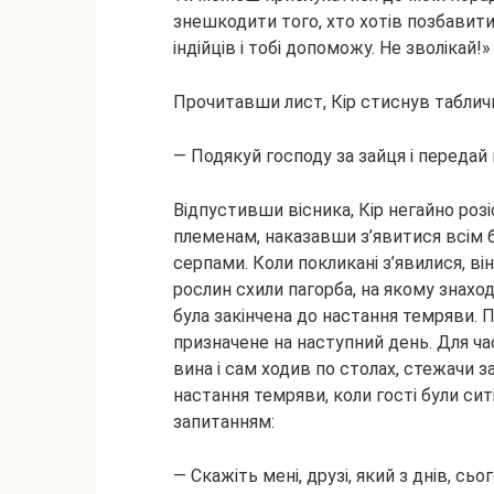
знешкодити того, хто хотів позбавити
індійців і тобі допоможу. Не зволікай!»
Прочитавши лист, Кір стиснув табличку
— Подякуй господу за зайця і передай 
Відпустивши вісника, Кір негайно роз
племенам, наказавши з’явитися всім бо
серпами. Коли покликані з’явилися, він
рослин схили пагорба, на якому знахо
була закінчена до настання темряви. 
призначене на наступний день. Для час
вина і сам ходив по столах, стежачи з
настання темряви, коли гості були ситі 
запитанням:
— Скажіть мені, друзі, який з днів, сь