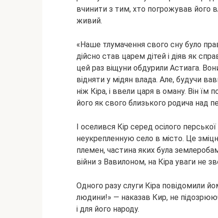
вчинити з тим, хто погрожував його 
живий.
«Наше тлумачення свого сну було прав
дійсно став царем дітей і діяв як спра
цей раз віщуни обдурили Астиага. Вон
відняти у мідян влада. Але, будучи в
ніж Кіра, і ввели царя в оману. Він їм 
його як свого близького родича над 
І оселився Кір серед осілого перської
неукрепленную село в місто. Це зміц
племен, частина яких була землеробам
війни з Вавилоном, на Кіра уваги не зв
Одного разу слуги Кіра повідомили йом
людини!» — наказав Кир, не підозрюючи
і для його народу.