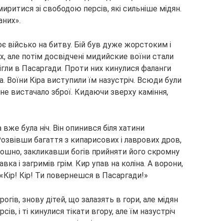
змиритися зі свободою персів, які сильніше мідян.
аних».
є військо на битву. Бій був дуже жорстоким і
, але потім досвідчені мидийские воїни стали
бігли в Пасаргади. Проти них кинулися фаланги
а. Воїни Кіра виступили їм назустріч. Всюди були
в не вистачало зброї. Кидаючи зверху каміння,
 вже була ніч. Він опинився біля хатини
Розвівши багаття з кипарисових і лаврових дров,
ошно, закликавши богів прийняти його скромну
вка і загримів грім. Кир упав на коліна. А ворони,
 «Кір! Кір! Ти повернешся в Пасаргади!»
огів, знову дітей, що залазять в гори, але мідян
сів, і ті кинулися тікати вгору, але їм назустріч