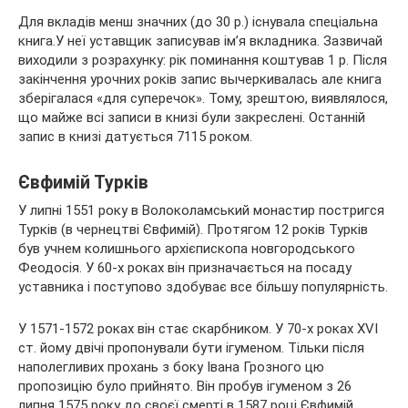
Для вкладів менш значних (до 30 р.) існувала спеціальна
книга.У неї уставщик записував ім’я вкладника. Зазвичай
виходили з розрахунку: рік поминання коштував 1 р. Після
закінчення урочних років запис вычеркивалась але книга
зберігалася «для суперечок». Тому, зрештою, виявлялося,
що майже всі записи в книзі були закреслені. Останній
запис в книзі датується 7115 роком.
Євфимій Турків
У липні 1551 року в Волоколамський монастир постригся
Турків (в чернецтві Євфимій). Протягом 12 років Турків
був учнем колишнього архієпископа новгородського
Феодосія. У 60-х роках він призначається на посаду
уставника і поступово здобуває все більшу популярність.
У 1571-1572 роках він стає скарбником. У 70-х роках XVI
ст. йому двічі пропонували бути ігуменом. Тільки після
наполегливих прохань з боку Івана Грозного цю
пропозицію було прийнято. Він пробув ігуменом з 26
липня 1575 року до своєї смерті в 1587 році Євфимій