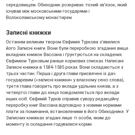
середовищем. Обиходник розкриває тісний зв’язок, який
існував між московськими государями і
Волоколамському монастирем.
Записні книжки
Останнім великим твором Євфимія Туркова з’явилися
його Записні книги. Вони були переробкою згаданих вище
вкладних книжок Вассіана і ґрунтуються на складених
Євфимієм Турковым раніше кормових списках. Написані
Записні книжки в 1584-1585 роках. Вони складаються з
трьох частин. Перша і друга глави присвячені їх дач
государевим («записні книжки» у власному сенсі слова),
третя глава говорить про вклади удільних князів, а з
четвертої глави до кінця повідомляється про вклади
інших осіб. Євфимій Турків справив сувору редакційну
переробку книг Вассіана відповідно з новими нормами
плати за поминання, встановленими в його Обиходнике. У
Записних книжках згадані лише ті особи, яким до
моменту їх складання годувалися корми.