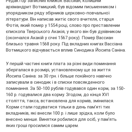
Редактор записних книжок Вассиан, колишній
архімандрит Вотмицкий, був відомим письменником і
упорядником ряду збірників церковно-повчальної
літератури. Він написав житіє свого вчителя, старця
Фотія, який помер у 1554 році, слово про преставлении
єпископа Тверського Акакія, у якого він був духівником
(окончался Акакій у січні 1567 року). Помер Вассиан
близько травня 1568 року. Під вкладних книгах Вассіана
Вотмицкого відчувається вплив Синодика Йосипа Саніна.
У першій частині книги плата за різні види поминання
зберігалася в розмірі, установленому ще за життя
Йосипа Саніна: за 30 грн. і більше покійного навічно
записували в синодик і в списки повсякденного
поминання. За 50-100 рублів годувався один корм, за 150-
160 р. годувалися два корму. Згодом, до кінця XVI
століття, такса, встановлена для кормів, змінилася.
Корми стали годуватися тільки в день пам’яті тих
вкладників, які внесли 100 р. і лише зрідка, коли було
внесено менше. Винятки робилися для осіб, у пам’ять
яких гроші просилися самим царем.