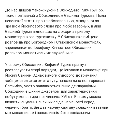
До нас дійшов також кухонна Обиходник 1589-1591 рр.,
тісно пов’язаний з Обиходником Євфимія Туркова. Після
невеликої статті про «любозазорных», складеної за
зразком Йосипового слова про любозазорных, в якій
Євфимій Турків відповідає на докори з приводу
монастирського гуртожитку. У Обиходнике вміщено
розповідь про Богородном і Спировском монастирях,
«приписних» до Іосифову. Кінчається Обиходник
розписом монастирських служебників.
У своєму Обиходнике Євфимій Турків прагнув
реставрувати старі порядки, що існували в монастирі при
Йосипі Санине. Однак вимоги суворого дотримання
«общежительского» статуту, наполегливо повторювані
Євфимієм, часто залишаються лише деклараціями.
Обиходник є цінним джерелом для характеристики
побуту монастиря-вотчинника XVI ст. В ньому можна
виявити існування значних слідів нерівності серед
чернечої братії. Він дає наочну картину складних взаємин
між монастирем і навколишнім його соціальним