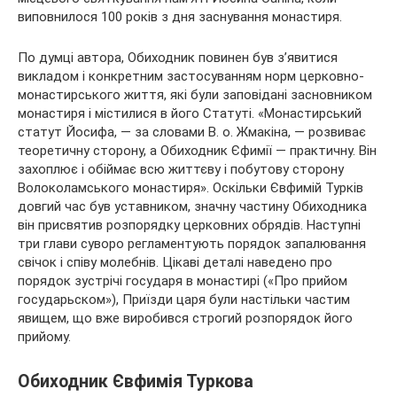
виповнилося 100 років з дня заснування монастиря.
По думці автора, Обиходник повинен був з’явитися
викладом і конкретним застосуванням норм церковно-
монастирського життя, які були заповідані засновником
монастиря і містилися в його Статуті. «Монастирський
статут Йосифа, — за словами В. о. Жмакіна, — розвиває
теоретичну сторону, а Обиходник Єфимії — практичну. Він
захоплює і обіймає всю життєву і побутову сторону
Волоколамського монастиря». Оскільки Євфимій Турків
довгий час був уставником, значну частину Обиходника
він присвятив розпорядку церковних обрядів. Наступні
три глави суворо регламентують порядок запалювання
свічок і співу молебнів. Цікаві деталі наведено про
порядок зустрічі государя в монастирі («Про прийом
государьском»), Приїзди царя були настільки частим
явищем, що вже виробився строгий розпорядок його
прийому.
Обиходник Євфимія Туркова