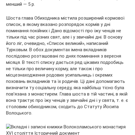
менший — 5 р.
Шоста глава Обиходника містила розширений кормової
список, в якому вказано розпорядок кормів у дні
поминання покійних і Дано відомості про їжу ченців не
тільки під час різних свят, але і у звичайні дні. В основу
його ліг, очевидно, «Список великий», написаний
Турковым. В обох документах імена вкладників
послідовно розташовані по днях поминання з вересня
місяця. В тексті списку дається ряд цікавих подробиць
не тільки про величину корму, але також і про
місцезнаходження родових усипальниць і окремих
поховань вкладників та їх родичів. Ці дані допомагають
визначити ту соціальну середу, яка найбільш тісно була
пов’язана з монастирем. Глава шоста в тій частині, в якій
вона трактує про їжу ченців у звичайні дні і у свята, т. е. є
столовим обиходником, сходить до Статуту Йосипа
Волоцького.