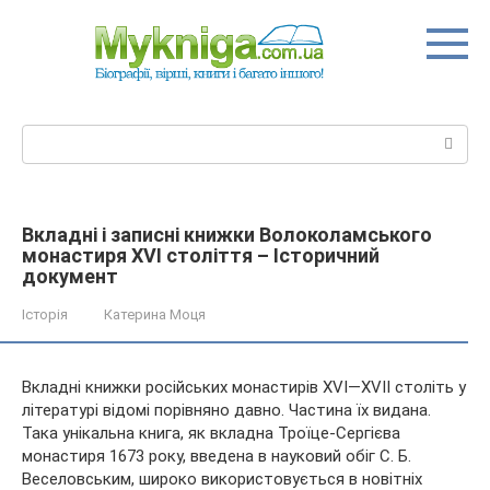
Перейти
до
вмісту
Пошук:
Вкладні і записні книжки Волоколамського
монастиря XVI століття – Історичний
документ
Історія
Катерина Моця
Вкладні книжки російських монастирів XVI—XVII століть у
літературі відомі порівняно давно. Частина їх видана.
Така унікальна книга, як вкладна Троїце-Сергієва
монастиря 1673 року, введена в науковий обіг С. Б.
Веселовським, широко використовується в новітніх