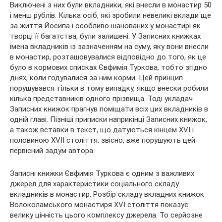
Виключені з них були вкладники, які внесли в монастир 50
і менш рублів. Кілька осіб, які зробили невеликі вклади ще
за життя Йосипа і особливо шанованих у монастирі як
творці її багатства, були залишені. У Записних книжках
імена вкладників із зазначенням на суму, яку вони внесли
в монастир, розташовувалися відповідно до того, як це
було в кормових списках Євфимія Туркова, тобто згідно
днях, коли годувалися за ним корми. Цей принцип
порушувався тільки в тому випадку, якщо внески робили
кілька представників одного прізвища. Тоді укладач
Записних книжок прагнув поміщати всіх цих вкладників в
одній главі. Пізніші приписки наприкінці Записних книжок,
а також вставки в текст, що датуються кінцем XVI і
половиною XVII століття, звісно, вже порушують цей
первісний задум автора.
Записні книжки Євфимія Туркова є одним з важливих
джерел для характеристики соціального складу
вкладників в монастир. Розбір складу вкладних книжок
Волоколамського монастиря XVI століття показує
велику цінність цього комплексу джерела. То серйозне