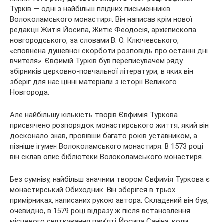
Турків — одні з найбільш плідних письменників
Волоколамського монастиря. Він написав крім нової
редакції Житія Йосипа, Житіє Феодосія, архієпископа
новгородського, за словами В. О. Ключевського,
«сповнена душевної скорботи розповідь про останні дні
вчителя». Євфимій Турків був переписувачем ряду
збірників церковно-повчальної літератури, в яких він
зберіг для нас цінні матеріали з історії Великого
Новгорода.
Але найбільшу кількість творів Євфимія Туркова
присвячено розпорядок монастирського життя, який він
досконало знав, провівши багато років уставником, а
пізніше ігумен Волоколамського монастиря. В 1573 році
він склав опис бібліотеки Волоколамського монастиря.
Без сумніву, найбільш значним твором Євфимія Туркова є
монастирський Обиходник. Він зберігся в трьох
примірниках, написаних рукою автора. Складений він був,
очевидно, в 1579 році відразу ж після встановлення
місцевого святкування пам’яті Йосипа Саніна, коли