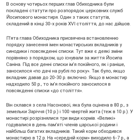
В основу чотирьох перших глав Обиходника були
покладені статути про розпорядок церковних служб
Йосипового монастиря. Один з таких статутів,
складений в кінці 30-х років XVI століття, до нас дійшов.
П’ята глава Обиходника присвячена встановленню
порядку занесення імен монастирських вкладників у
синодики і повсякденні списки. Тут вже є деякі зміни
порівняно з порядком, що існували за життя Йосипа
Саніна. Під все денні списки ім’я покійного, як і раніше,
заносилося «по дачі на рублі по року». Так було, якщо
вкладник давав до 20-30 р. включно. Якщо в монастир
надходило 50 р., то ім’я покійного заносилося в
повсякденні списки «до століття».
Він склався з села Насонової, яка була оцінена в 80 р., з
земельки Заріччя (10 р.) і 100 чвертей жита (теж в 10 р.). У
монастирі розрізнялися три види кормів. «Великі»
годувалися в день пам’яті членів царської родини і
найбільш багатих вкладників. Такий корм обходився
монастирю в 12 р. На «середній корм» виходило 6-7 р., а