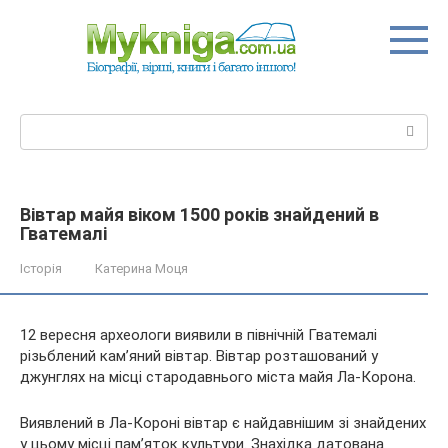
Перейти
до
вмісту
Пошук:
Вівтар майя віком 1500 років знайдений в
Гватемалі
Історія
Катерина Моця
12 вересня археологи виявили в північній Гватемалі
різьблений кам’яний вівтар. Вівтар розташований у
джунглях на місці стародавнього міста майя Ла-Корона.
Виявлений в Ла-Короні вівтар є найдавнішим зі знайдених
у цьому місці пам’яток культури. Знахідка датована