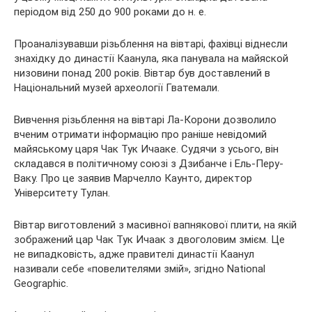
періодом
від 250 до 900 роками до н. е.
Проаналізувавши різьблення на вівтарі, фахівці віднесли
знахідку до династії Каанула, яка панувала на майяской
низовини понад 200 років. Вівтар був доставлений в
Національний музей археології Гватемали.
Вивчення різьблення на вівтарі Ла-Корони дозволило
вченим отримати інформацію про раніше невідомий
майяському царя Чак Тук Ичааке. Судячи з усього, він
складався в політичному союзі з Дзибанче і Ель-Перу-
Ваку. Про це заявив Марчелло Каунто, директор
Університету Тулан.
Вівтар виготовлений з масивної вапнякової плити, на якій
зображений цар Чак Тук Ичаак з двоголовим змієм. Це
не випадковість, адже правителі династії Каанул
називали себе «повелителями змій», згідно National
Geographic.