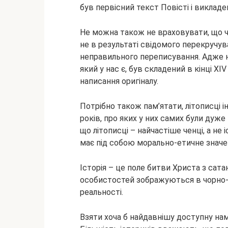
був первісний текст Повісті і викладен
Не можна також не враховувати, що ча
не в результаті свідомого перекручув
неправильного переписування. Адже н
який у нас є, був складений в кінці XI
написання оригіналу.
Потрібно також пам’ятати, літописці іно
років, про яких у них самих були дуже 
що літописці – найчастіше ченці, а не 
має під собою морально-етичне значен
Історія – це поле битви Христа з сата
особистостей зображуються в чорно-б
реальності.
Взяти хоча б найдавнішу доступну нам