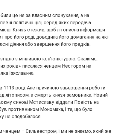
обили це не за власним спонукання, а на
певні політичні цілі, серед яких передача
місці. Князь стежив, щоб літописна інформація
і про його роді, доводила його домагання на які-
асні діяння або звершення його предків.
 згідно з мінливою кон’юнктурою. Скажімо,
их років» писалася ченцем Нестором на
лка Ізяславича.
 1113 році. Але причиною завершення роботи
ад літописом, а смерть князя-замовника. Новий
оєму синові Мстиславу віддати Повість на
був противником Мономаха, і те, що було
у не сподобалося.
м ченцем – Сильвестром, і ми не знаємо, який же