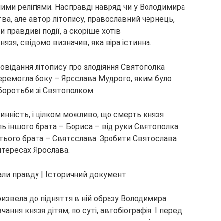
шими релігіями. Насправді навряд чи у Володимира
ва, але автор літопису, православний чернець,
 правдиві події, а скоріше хотів
зя, свідомо визначив, яка віра істинна.
повідання літопису про злодіяння Святополка
перемогла боку – Ярослава Мудрого, яким було
боротьби зі Святополком.
инність, і цілком можливо, що смерть князя
ель іншого брата – Бориса – від руки Святополка
етього брата – Святослава. Зробити Святослава
нтересах Ярослава.
извела до підняття в ній образу Володимира
ння князя дітям, по суті, автобіографія. І перед