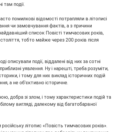
і там події.
сто помилкові відомості потрапляли в літописі
ання чи замовчування фактів, а з причини
айдавніший список Повісті тимчасових років,
V століття, тобто майже через 200 років після
ді описували події, віддалені від них за сотні
приблизні уявлення. Ну і нарешті, треба розуміти,
історики, і тому для них виклад історичних подій
ня, а не об’єктивно історичне.
ною, добра зі злом, і тому характеристики подій та
ілому вигляді, далекому від багатобарвної
 російську літопис «Повість тимчасових років».