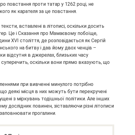
ро повстання проти татар у 1262 році, не
ого як карателя за це повстання.
ексти, вставлені в літописі, оскільки досить
ер. Це і Сказання про Мамаєвому побоїще,
ини XVI століття, де розповідається як Сергій
ького на битву і дав йому двох ченців –
ьки відсутня в джерелах, близьких часу
м суперечить, оскільки вони прямо вказують, що
леннями при вивченні минулого потрібно
що деякі місця в них можуть бути перекручені
пущені з міркувань тодішньої політики. Але інших
тому дослідник повинен, зіставляючи різні літописи
і заповнювати прогалини.