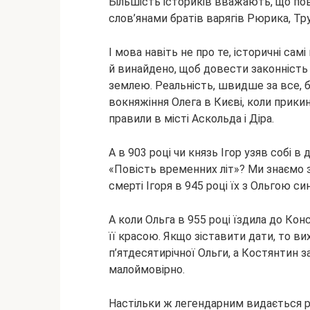
Більшість істориків вважають, що по
слов’янами братів варягів Рюрика, Тру
І мова навіть не про те, історичні сам
й винайдено, щоб довести законність
землею. Реальність, швидше за все, б
вокняжіння Олега в Києві, коли прики
правили в місті Аскольда і Діра.
А в 903 році чи князь Ігор узяв собі 
«Повість временних літ»? Ми знаємо 
смерті Ігоря в 945 році їх з Ольгою с
А коли Ольга в 955 році їздила до Ко
її красою. Якщо зіставити дати, то в
п’ятдесятирічної Ольги, а Костянтин 
малоймовірно.
Настільки ж легендарним видається 