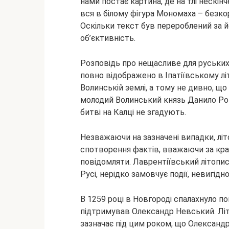
нами постає картина, де на тлі нескі
вся в білому фігура Мономаха – безкор
Оскільки текст був перероблений за й
об’єктивність.
Розповідь про нещасливе для руських 
повно відображено в Іпатіївському літ
Волинській землі, а тому не дивно, щ
молодий Волинський князь Данило Рома
битві на Калці не згадують.
Незважаючи на зазначені випадки, літ
спотворення фактів, вважаючи за кра
повідомляти. Лаврентіївський літопис
Русі, нерідко замовчує події, невигідн
В 1259 році в Новгороді спалахнуло п
підтримував Олександр Невський. Лі
зазначає під цим роком, що Олександр