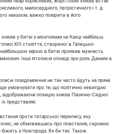
нченних чвар корисливих, жорстоких князів встає
исливого, милосердного, патріотичного і т. д.
ого наказом, важко повірити в його
князів у битві з монголами на Калці найбільш
описі XIII століття, створеної в Галицько-
о найбільшою мірою в битві проявив мужність
нович. Інші літописні оповіді про роль Данила в
описні повідомлення не так часто йдуть на прямі
ще умовчувати про те, що політично невигідно
, відображаючи позицію князів Північно-Східної
о їх представляє.
овстання проти татарської перепису, яку
топис, не обмовившись про повстання, скромно
 біжить з Новгорода. Як би так. Також