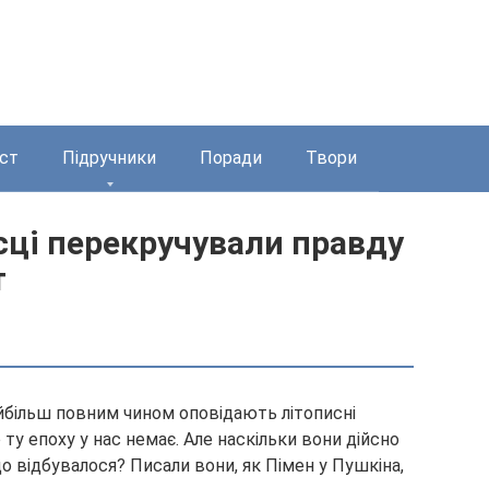
ст
Підручники
Поради
Твори
сці перекручували правду
т
найбільш повним чином оповідають літописні
 ту епоху у нас немає. Але наскільки вони дійсно
 відбувалося? Писали вони, як Пімен у Пушкіна,