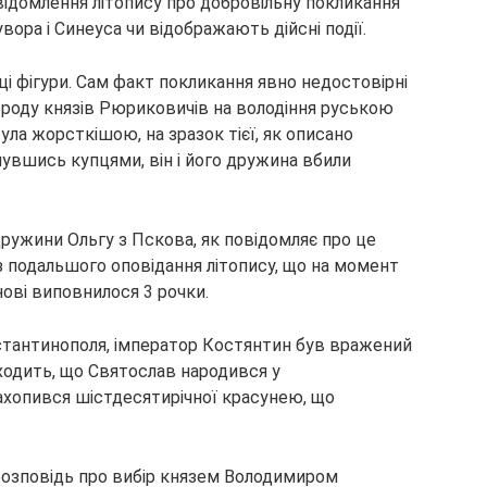
відомлення літопису про добровільну покликання
вора і Синеуса чи відображають дійсні події.
і ці фігури. Сам факт покликання явно недостовірні
 роду князів Рюриковичів на володіння руською
ула жорсткішою, на зразок тієї, як описано
нувшись купцями, він і його дружина вбили
в дружини Ольгу з Пскова, як повідомляє про це
з подальшого оповідання літопису, що на момент
инові виповнилося 3 рочки.
нстантинополя, імператор Костянтин був вражений
иходить, що Святослав народився у
захопився шістдесятирічної красунею, що
розповідь про вибір князем Володимиром