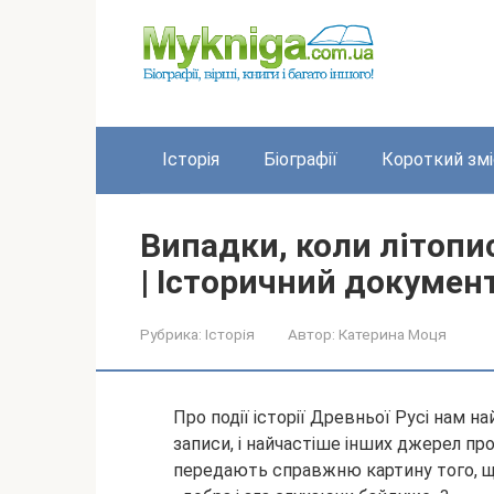
Перейти
до
вмісту
Історія
Біографії
Короткий змі
Випадки, коли літопи
| Історичний докумен
Рубрика:
Історія
Автор:
Катерина Моця
Про події історії Древньої Русі нам 
записи, і найчастіше інших джерел про
передають справжню картину того, що