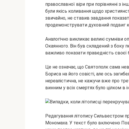
православної віри при порівнянні з ін
були якісь коливання щодо християнст
звичайно, не ставив завдання показати
продемонструвати духовний подвиг кня
Аналогічно викликає великі сумніви о
Окаянного. Він був складений з боку 
важливо показати праведність своєї 
Це не означає, що Святополк сама нев
Бориса на його совісті, але ось загиб
нереалістична, не кажучи вже про тр
винним у всіх смертях було цілком в і
Редагування літопису Сильвестром пр
Мономаха. У текст було включено Повча