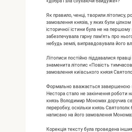
«добра і зла слухаючи
байдуже»?
Як правило, ченці, творили літопису, р
замовлення князів, у яких були цілком 
історичної істини була не на першому 
забезпечувала гарну пам’ять про нього 
небудь землі, виправдовувала його вл
Літописи постійно піддавалися правці
знаменита літопис «Повість тимчасов
замовлення київського князя Святопо
Формально вважається завершеною в
Нестора стало не закінчення роботи н
князь Володимир Мономах доручив св
переробку, оскільки князь Святополк 
написано на його замовлення Мономах
Корекція тексту була проведена інши