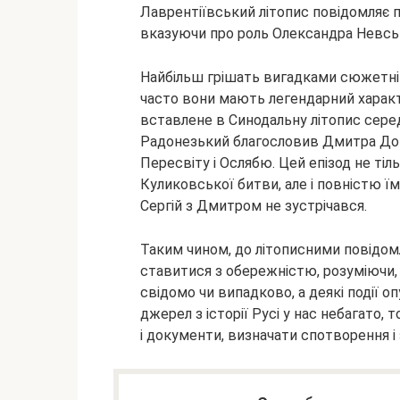
Лаврентіївський літопис повідомляє п
вказуючи про роль Олександра Невськ
Найбільш грішать вигадками сюжетні т
часто вони мають легендарний характ
вставлене в Синодальну літопис серед
Радонезький благословив Дмитра Донс
Пересвіту і Ослябю. Цей епізод не тіл
Куликовської битви, але і повністю ї
Сергій з Дмитром не зустрічався.
Таким чином, до літописними повідом
ставитися з обережністю, розуміючи, 
свідомо чи випадково, а деякі події о
джерел з історії Русі у нас небагато, 
і документи, визначати спотворення 