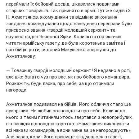
переймали їх бойовий досвід, цікавилися подвигами
старших товаришів. Так прийнято в армії. Тут же сидів і 3.
Н. Ахметзянов, якому днями за відмінне виконання
завдання командування щодо наведення переправи було
присвоєно звання «гвардії молодший сержант» та
вручено орден Червоної Зірки. Коли агітатор скінчив
читати армійську газету, де була коротенька замітка і
про бійців роти, рядовий Макушенко звернувся до
Ахметзянову:
— Товаришу гвардії молодший сержант! Я недавно в роті,
але вже багато чув про вас, як про бойового командира.
Розкажіть, будь ласка, про себе, за що отримали
нагороди.
Ахметзянов подивився на бійців. Його обличчя стало ще
суворішим. Не любив розповідати про себе. Коли ж до
нього з таким питанням хтось звертався з новоприбулих,
він завжди відповідав коротко: «Намагаюся виконувати
всі накази командирів, а вони мене за це нагороджують».
Але зараз, коли і його прізвище згадувалося в газеті,