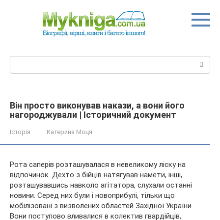
Перейти
до
вмісту
Пошук:
Він просто виконував накази, а вони його
нагороджували | Історичний документ
Історія
Катерина Моця
Рота саперів розташувалася в невеликому ліску на
відпочинок. Дехто з бійців натягував намети, інші,
розташувавшись навколо агітатора, слухали останні
новини. Серед них були і новоприбулі, тільки що
мобілізовані з визволених областей Західної України.
Вони поступово
вливалися в колектив гвардійців,