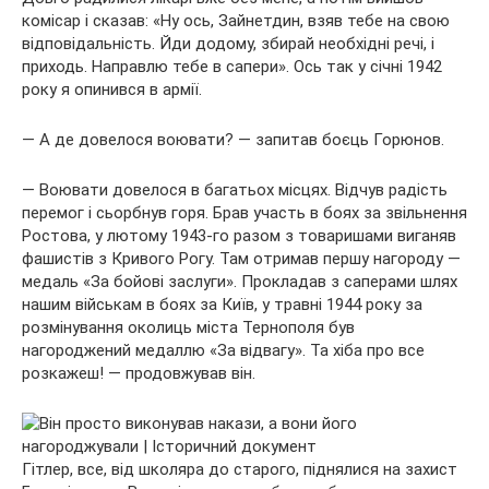
комісар і сказав: «Ну ось, Зайнетдин, взяв тебе на свою
відповідальність. Йди додому, збирай необхідні речі, і
приходь. Направлю тебе в сапери». Ось так у січні 1942
року я опинився в армії.
— А де довелося воювати? — запитав боєць Горюнов.
— Воювати довелося в багатьох місцях. Відчув радість
перемог і сьорбнув горя. Брав участь в боях за звільнення
Ростова, у лютому 1943-го разом з товаришами виганяв
фашистів з Кривого Рогу. Там отримав першу нагороду —
медаль «За бойові заслуги». Прокладав з саперами шлях
нашим військам в боях за Київ, у травні 1944 року за
розмінування околиць міста Тернополя був
нагороджений медаллю «За відвагу». Та хіба про все
розкажеш! — продовжував він.
Гітлер, все, від школяра до старого, піднялися на захист