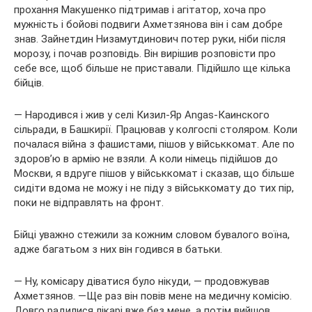
прохання Макушенко підтримав і агітатор, хоча про
мужність і бойові подвиги Ахметзянова він і сам добре
знав. Зайнетдин Низамутдинович потер руки, ніби після
морозу, і почав розповідь. Він вирішив розповісти про
себе все, щоб більше не приставали. Підійшло ще кілька
бійців.
— Народився і жив у селі Кизил-Яр Angas-Каинского
сільради, в Башкирії. Працював у колгоспі столяром. Коли
почалася війна з фашистами, пішов у військкомат. Але по
здоров’ю в армію не взяли. А коли німець підійшов до
Москви, я вдруге пішов у військкомат і сказав, що більше
сидіти вдома не можу і не піду з військкомату до тих пір,
поки не відправлять на фронт.
Бійці уважно стежили за кожним словом бувалого воїна,
адже багатьом з них він годився в батьки.
— Ну, комісару діватися було нікуди, — продовжував
Ахметзянов. —Ще раз він повів мене на медичну комісію.
Довго радилися лікарі вже без мене, а потім вийшов