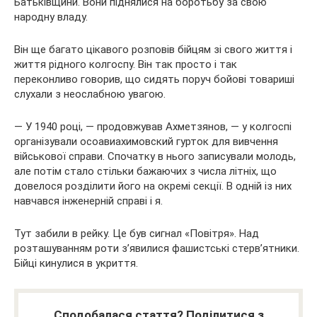
Батьківщини. Вони піднялися на боротьбу за свою
народну владу.
Він ще багато цікавого розповів бійцям зі свого життя і
життя рідного колгоспу. Він так просто і так
переконливо говорив, що сидять поруч бойові товариші
слухали з неослабною увагою.
— У 1940 році, — продовжував Ахметзянов, — у колгоспі
організували осоавиахимовский гурток для вивчення
військової справи. Спочатку в нього записували молодь,
але потім стало стільки бажаючих з числа літніх, що
довелося розділити його на окремі секції. В одній із них
навчався інженерній справі і я.
Тут забили в рейку. Це був сигнал «Повітря». Над
розташуванням роти з’явилися фашистські стерв’ятники.
Бійці кинулися в укриття.
Сподобалася стаття? Поділитися з