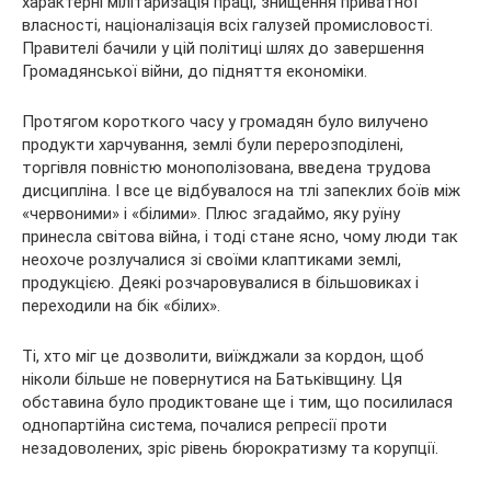
характерні мілітаризація праці, знищення приватної
власності, націоналізація всіх галузей промисловості.
Правителі бачили у цій політиці шлях до завершення
Громадянської війни, до підняття економіки.
Протягом короткого часу у громадян було вилучено
продукти харчування, землі були перерозподілені,
торгівля повністю монополізована, введена трудова
дисципліна. І все це відбувалося на тлі запеклих боїв між
«червоними» і «білими». Плюс згадаймо, яку руїну
принесла світова війна, і тоді стане ясно, чому люди так
неохоче розлучалися зі своїми клаптиками землі,
продукцією. Деякі розчаровувалися в більшовиках і
переходили на бік «білих».
Ті, хто міг це дозволити, виїжджали за кордон, щоб
ніколи більше не повернутися на Батьківщину. Ця
обставина було продиктоване ще і тим, що посилилася
однопартійна система, почалися репресії проти
незадоволених, зріс рівень бюрократизму та корупції.