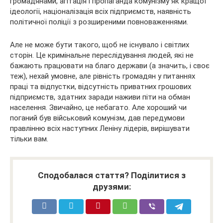
громадянами, агітація і пропаганда комунізму як кращої
ідеології, націоналізація всіх підприємств, наявність
політичної поліції з розширеними повноваженнями.
Але не може бути такого, щоб не існувало і світлих
сторін. Це кримінальне переслідування людей, які не
бажають працювати на благо держави (а значить, і своє
теж), нехай умовне, але рівність громадян у питаннях
праці та відпустки, відсутність приватних грошових
підприємств, здатних заради наживи піти на обман
населення. Звичайно, це небагато. Але хороший чи
поганий був військовий комунізм, дав передумови
правлінню всіх наступних Леніну лідерів, вирішувати
тільки вам.
Сподобалася стаття? Поділитися з
друзями: