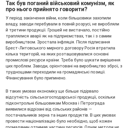
Так був поганий військовий комунізм, як
про нього прийнято говорити?
У період закінчення війни, коли більшовики захопили
владу, заводи перебували в повній розрусі, не виробляли
й третини продукції. Грошей не вистачало, постійно
траплялися аварії як на підприємствах, так і з самим
виробництвом. Зростала інфляція. Після підписання
Брест-Литовського мирного договору Росія втратила
кілька територій, на яких розташовувалися основні
промислові ресурси країни. Треба було шукати вирішення
цих проблем. Заводи, орієнтовані на виробництво зброї, з
труднощами переходили на громадянські позиції.
Фінансування було припинено.
В таких умовах економіку ще більше підірвало
відсутність сільськогосподарської продукції, оскільки
підконтрольні більшовикам Москва і Петрограда
виявилися відрізані від сільських районів —
постачальників зерна та інших продуктів. В цих умовах
провести націоналізацію було необхідно, щоб кожен
громадянин отримав частину ресурсів. Однак методи не