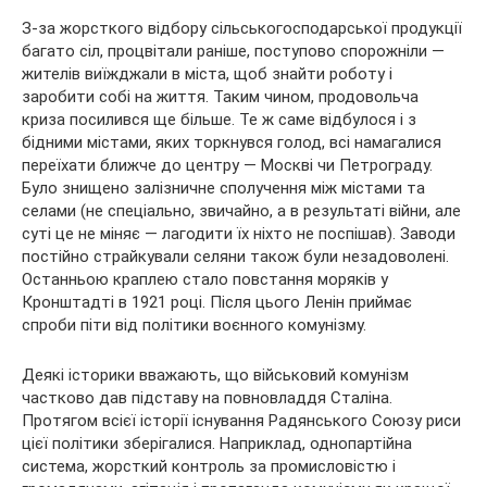
З-за жорсткого відбору сільськогосподарської продукції
багато сіл, процвітали раніше, поступово спорожніли —
жителів виїжджали в міста, щоб знайти роботу і
заробити собі на життя. Таким чином, продовольча
криза посилився ще більше. Те ж саме відбулося і з
бідними містами, яких торкнувся голод, всі намагалися
переїхати ближче до центру — Москві чи Петрограду.
Було знищено залізничне сполучення між містами та
селами (не спеціально, звичайно, а в результаті війни, але
суті це не міняє — лагодити їх ніхто не поспішав). Заводи
постійно страйкували селяни також були незадоволені.
Останньою краплею стало повстання моряків у
Кронштадті в 1921 році. Після цього Ленін приймає
спроби піти від політики воєнного комунізму.
Деякі історики вважають, що військовий комунізм
частково дав підставу на повновладдя Сталіна.
Протягом всієї історії існування Радянського Союзу риси
цієї політики зберігалися. Наприклад, однопартійна
система, жорсткий контроль за промисловістю і