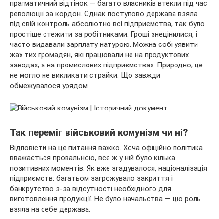
прагматичний відтінок — багато власників втекли під час
революції за кордон. Однак поступово держава взяла
під свій контроль абсолютно всі підприємства, так було
простіше стежити за робітниками. Гроші знецінилися, і
часто видавали зарплату натурою. Можна собі уявити
жах тих громадян, які працювали не на продуктових
заводах, а на промислових підприємствах. Природно, це
не могло не викликати страйки. Що завжди
обмежувалося урядом.
Так переміг військовий комунізм чи ні?
Відповісти на це питання важко. Хоча офіційно політика
вважається провальною, все ж у ній було кілька
позитивних моментів. Як вже згадувалося, націоналізація
підприємств: багатьом загрожувало закриття і
банкрутство з-за відсутності необхідного для
виготовлення продукції. Не було начальства — цю роль
взяла на себе держава.