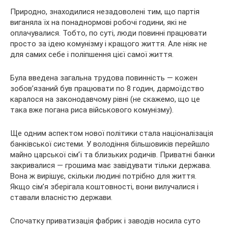
Природно, знаходилися незадоволені тим, що партія
виганяла їх на понаднормові робочі години, які не
оплачувалися. Тобто, по суті, люди повинні працювати
просто за ідею комунізму і кращого життя. Але ніяк не
для самих себе і поліпшення цієї самої життя.
Була введена загальна трудова повинність — кожен
зобов’язаний був працювати по 8 годин, дармоїдство
каралося на законодавчому рівні (не скажемо, що це
така вже погана риса військового комунізму).
Ще одним аспектом нової політики стала націоналізація
банківської системи. У володіння більшовиків перейшло
майно царської сім’ї та близьких родичів. Приватні банки
закривалися — грошима має завідувати тільки держава.
Вона ж вирішує, скільки людині потрібно для життя.
Якщо сім’я зберігала коштовності, вони вилучалися і
ставали власністю держави.
Спочатку приватизація фабрик і заводів носила суто