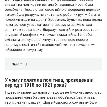
влада, і на чолі країни встали більшовики. Росія була
ослаблена Першою світовою війною, всередині держави
також була розруха, не вистачало робочих рук — багато
чоловіків пішли на фронт. Зрозуміло, будь-яка нова влада
намагається утвердитися на своєму місці. Не стала
винятком і радянська. Відразу після війни розгорається
внутрішній конфлікт — громадянська війна. І спроби
зміцнити владу рад закінчуються появою нового
напряму в політичній і економічній життя громадян —
військового комунізму.
Зміст
У чому полягала політика, проведена в
період з 1918 по 1921 роки?
Підвести країну до нового ладу, де не було нерівності, всі
громадяни мали би рівні права і обов’язки (звучить як
утопія, чи не правда?). Для військового комунізму були