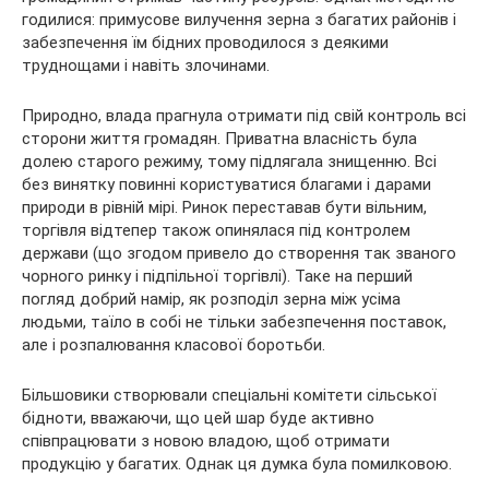
годилися: примусове вилучення зерна з багатих районів і
забезпечення їм бідних проводилося з деякими
труднощами і навіть злочинами.
Природно, влада прагнула отримати під свій контроль всі
сторони життя громадян. Приватна власність була
долею старого режиму, тому підлягала знищенню. Всі
без винятку повинні користуватися благами і дарами
природи в рівній мірі. Ринок переставав бути вільним,
торгівля відтепер також опинялася під контролем
держави (що згодом привело до створення так званого
чорного ринку і підпільної торгівлі). Таке на перший
погляд добрий намір, як розподіл зерна між усіма
людьми, таїло в собі не тільки забезпечення поставок,
але і розпалювання класової боротьби.
Більшовики створювали спеціальні комітети сільської
бідноти, вважаючи, що цей шар буде активно
співпрацювати з новою владою, щоб отримати
продукцію у багатих. Однак ця думка була помилковою.