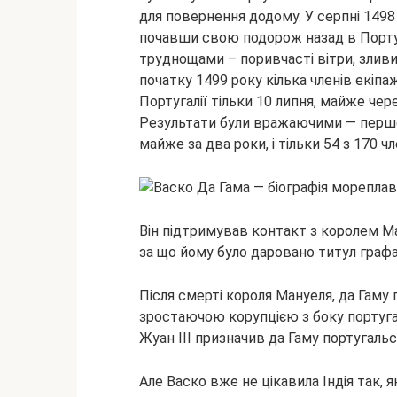
для повернення додому. У серпні 1498
почавши свою подорож назад в Португ
труднощами – поривчасті вітри, злив
початку 1499 року кілька членів екіп
Португалії тільки 10 липня, майже чере
Результати були вражаючими — перше
майже за два роки, і тільки 54 з 170 ч
Він підтримував контакт з королем Ма
за що йому було даровано титул графа
Після смерті короля Мануеля, да Гаму
зростаючою корупцією з боку португал
Жуан ІІІ призначив да Гаму португальс
Але Васко вже не цікавила Індія так, 