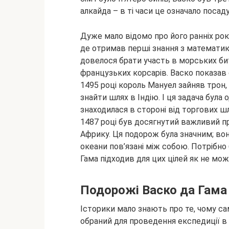
алкайда – в ті часи це означало посад
Дуже мало відомо про його ранніх рок
де отримав перші знання з математики,
довелося брати участь в морських бит
французьких корсарів. Васко показав с
1495 році король Мануел зайняв трон, 
знайти шлях в Індію. І ця задача була
знаходилася в стороні від торгових шл
1487 році був досягнутий важливий п
Африку. Ця подорож була значним; вон
океани пов’язані між собою. Потрібно
Гама підходив для цих цілей як не мо
Подорожі Васко да Гама
Історики мало знають про те, чому са
обраний для проведення експедиції в 