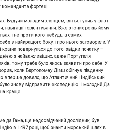
у коменданта фортеці.
ах. Будучи молодим хлопцем, він вступив у флот,
 навігації і орієнтування. Вже з юних років йому
вах, і не проти кого-небудь, а самих
ебе з найкращого боку, і про нього заговорили. У
і країна повернулася до того, звідки початку –
 однією з найважливіших, адже Португалія
яхів, тому треба було якось заявити про себе. У
рорив, коли Бартоломеу Діаш обігнув південну
о вперше довело, що Атлантичний і Індійський
 було знову відправити експедицію. І молодий Да
жна краще.
ме да Гама, ще недосвідчений дослідник, був
Індію в 1497 році, щоб знайти морський шлях в