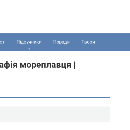
ст
Підручники
Поради
Твори
рафія мореплавця |