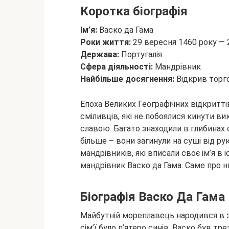
Коротка біографія
Ім’я:
Васко да Гама
Роки життя:
29 вересня 1460 року — 
Держава:
Португалія
Сфера діяльності:
Мандрівник
Найбільше досягнення:
Відкрив торг
Епоха Великих Географічних відкритті
сміливців, які не побоялися кинути ви
славою. Багато знаходили в глибинах
більше – вони загинули на суші від ру
мандрівників, які вписали своє ім’я в 
мандрівник Васко да Гама. Саме про ньо
Біографія Васко Да Гама
Майбутній мореплавець народився в зна
сім’ї було п’ятеро синів, Васко був т