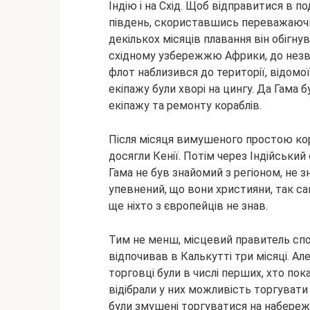
Індію і на Схід. Щоб відправитися в п
південь, скориставшись переважаюч
декількох місяців плавання він обігнув
східному узбережжю Африки, до незвід
флот наблизився до території, відомої
екіпажу були хворі на цингу. Да Гама
екіпажу та ремонту кораблів.
Після місяця вимушеного простою кора
досягли Кенії. Потім через Індійський
Гама не був знайомий з регіоном, не з
упевнений, що вони християни, так само,
ще ніхто з європейців не знав.
Тим не менш, місцевий правитель споча
відпочивав в Калькутті три місяці. Ал
торговці були в числі перших, хто по
відібрали у них можливість торгувати
були змушені торгуватися на набереж