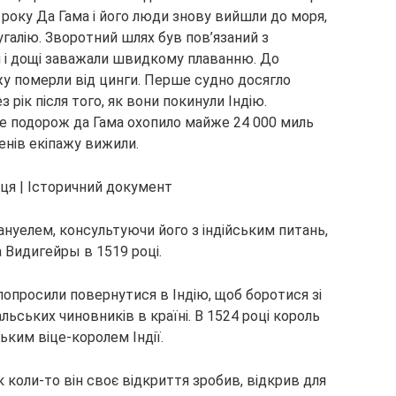
 року Да Гама і його люди знову вийшли до моря,
алію. Зворотний шлях був пов’язаний з
и і дощі заважали швидкому плаванню. До
ажу померли від цинги. Перше судно досягло
з рік після того, як вони покинули Індію.
 подорож да Гама охопило майже 24 000 миль
ленів екіпажу вижили.
нуелем, консультуючи його з індійським питань,
 Видигейры в 1519 році.
 попросили повернутися в Індію, щоб боротися зі
ьських чиновників в країні. В 1524 році король
ьким віце-королем Індії.
як коли-то він своє відкриття зробив, відкрив для