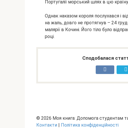
Португалії морський шлях в цю країну
Однак наказом короля послухався і ві
на жаль, довго не протягнув – 24 гру
малярії в Кочині. Його тіло було відп
році.
Сподобалася статт
© 2026 Моя книга: Допомога студентам 
Контакти
|
Політика конфіденційності