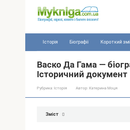
Перейти
до
вмісту
Історія
Біографії
Короткий змі
Васко Да Гама — біог
Історичний документ
Рубрика:
Історія
Автор:
Катерина Моця
Зміст