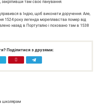
, закріпивши там своє панування.
дправився в Індію, щоб виконати доручення. Але,
дня 1524 року легенда мореплавства помер від
равлено назад в Португалію і поховано там в 1538
я? Поділитися з друзями:
та школярам