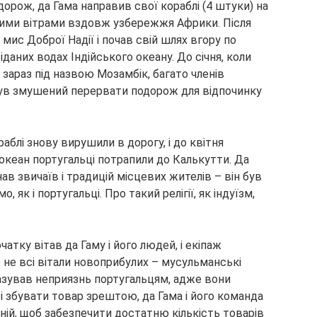
одорож, да Гама направив свої кораблі (4 штуки) на
ими вітрами вздовж узбережжя Африки. Після
 мис Доброї Надії і почав свій шлях вгору по
аних водах Індійського океану. До січня, коли
 зараз під назвою Мозамбік, багато членів
 був змушений перервати подорож для відпочинку
блі знову вирушили в дорогу, і до квітня
 океан португальці потрапили до Калькутти. Да
нав звичаїв і традицій місцевих жителів – він був
 як і португальці. Про такий релігії, як індуїзм,
тку вітав да Гаму і його людей, і екіпаж
е не всі вітали новоприбулих – мусульманські
казував неприязнь португальцям, адже вони
 і збувати товар зрештою, да Гама і його команда
ній, щоб забезпечити достатню кількість товарів