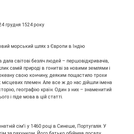
24 грудня 1524 року
овий морський шлях з Європи в Індію
в дала світові
безліч людей – першовідкривачів,
клик самій природі в гонитві за новими землями і
 океану свою кончину, деяким пощастило трохи
к місцевих племен. Але все ж до нас дійшли імена
історію, географію країн. Один з них – знаменитий
го і піде мова в цій статті.
тній сім’ї у 1460 році в Синеше, Португалія. У
ретім за рахунком. Його батько обіймав посаду