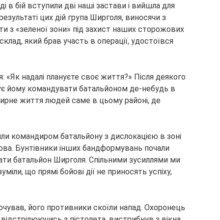
і в бій вступили дві наші застави і вийшла для
езультаті цих дій група Ширголя, виносячи з
ти з «зеленої зони» під захист наших сторожових
клад, який брав участь в операції, удостоївся
: «Як надалі плануєте своє життя?» Після деякого
нує йому командувати батальйоном де-небудь в
 мирне життя людей саме в цьому районі, де
или командиром батальйону з дислокацією в зоні
рова. Бунтівники інших бандформувань почали
вати батальйон Ширголя. Спільними зусиллями ми
міли, що прямі бойові дії не приносять успіху,
ночував, його противники скоїли напад. Охоронець
, відстрілюючись з пістолета, вистрибнув з вікна