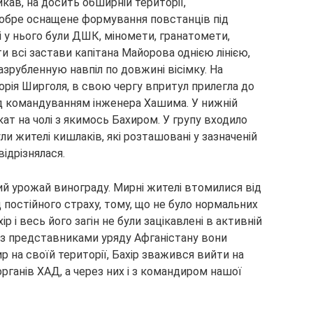
ав, на досить обширній території,
добре оснащене формування повстанців під
 у нього були ДШК, міномети, гранатомети,
ти всі застави капітана Майорова однією лінією,
зрубленную навпіл по довжині вісімку. На
орія Ширголя, в свою чергу впритул прилегла до
д командуванням інженера Хашима. У нижній
акат на чолі з якимось Бахиром. У групу входило
ли жителі кишлаків, які розташовані у зазначеній
ідрізнялася.
ий урожай винограду. Мирні жителі втомилися від
ід постійного страху, тому, що не було нормальних
р і весь його загін не були зацікавлені в активній
ту з представниками уряду Афганістану вони
р на своїй території, Бахір зважився вийти на
ганів ХАД, а через них і з командиром нашої