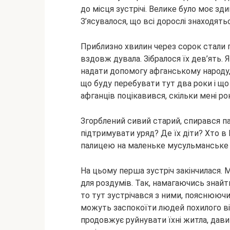
до місця зустрічі. Велике було моє зди
З’ясувалося, що всі дорослі знаходять
Приблизно хвилин через сорок стали 
вздовж дувала. Зібралося їх дев’ять. 
надати допомогу афганському народу,
що буду перебувати тут два роки і що
афганців поцікавився, скільки мені рокі
Згорблений сивий старий, спирався па
підтримувати уряд? Де їх діти? Хто в П
палицею на маленьке мусульманське
На цьому перша зустріч закінчилася. М
для роздумів. Так, намагаючись знайт
то тут зустрічався з ними, пояснюючи, 
можуть заспокоїти людей похилого віку
продовжує руйнувати їхні житла, дави