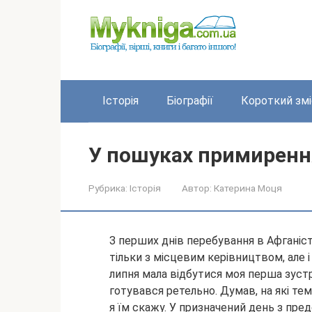
Перейти
до
вмісту
Історія
Біографії
Короткий змі
У пошуках примирення
Рубрика:
Історія
Автор:
Катерина Моця
З перших днів перебування в Афганіст
тільки з місцевим керівництвом, але 
липня мала відбутися моя перша зустр
готувався ретельно. Думав, на
які те
я їм скажу. У призначений день з пре