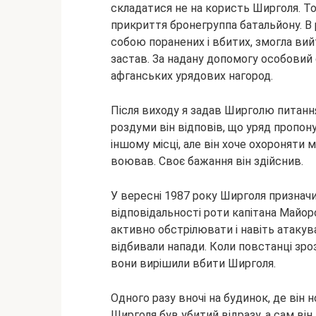
складатися не на користь Ширголя. Тод
прикриття бронегруппа батальйону. В р
собою поранених і вбитих, змогла вий
застав. За надану допомогу особовий с
афганських урядових нагород.
Після виходу я задав Ширголю питання
роздуми він відповів, що уряд пропо
іншому місці, але він хоче охороняти
воював. Своє бажання він здійснив.
У вересні 1987 року Ширголя признач
відповідальності роти капітана Майо
активно обстрілювати і навіть атаку
відбивали напади. Коли повстанці зрозу
вони вирішили вбити Ширголя.
Одного разу вночі на будинок, де він 
Ширголя був убитий відразу, а сам він