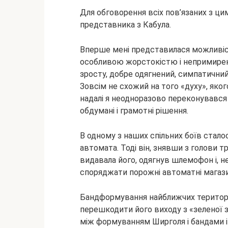
Для обговорення всіх пов’язаних з цим
представника з Кабула.
Вперше мені представилася можливіс
особливою жорстокістю і непримирен
зросту, добре одягнений, симпатични
Зовсім не схожий на того «духу», яко
надалі я неодноразово переконувався 
обдумані і грамотні рішення.
В одному з наших спільних боїв стало
автомата. Тоді він, знявши з голови тр
видавала його, одягнув шлемофон і, н
споряджати порожні автоматні магазин
Бандформування найближчих територі
перешкодити його виходу з «зеленої з
між формуванням Ширголя і бандами і