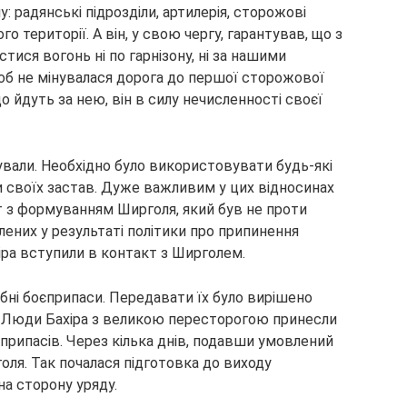
: радянські підрозділи, артилерія, сторожові
о території. А він, у свою чергу, гарантував, що з
стися вогонь ні по гарнізону, ні за нашими
щоб не мінувалася дорога до першої сторожової
о йдуть за нею, він в силу нечисленності своєї
ували. Необхідно було використовувати будь-які
 своїх застав. Дуже важливим у цих відносинах
т з формуванням Ширголя, який був не проти
лених у результаті політики про припинення
іра вступили в контакт з Ширголем.
бні боєприпаси. Передавати їх було вирішено
. Люди Бахіра з великою пересторогою принесли
єприпасів. Через кілька днів, подавши умовлений
ля. Так почалася підготовка до виходу
на сторону уряду.