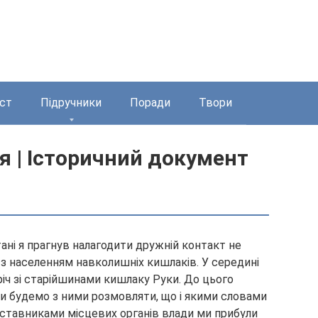
ст
Підручники
Поради
Твори
 | Історичний документ
ані я прагнув налагодити дружній контакт не
і з населенням навколишніх кишлаків. У середині
іч зі старійшинами кишлаку Руки. До цього
ми будемо з ними розмовляти, що і якими словами
дставниками місцевих органів влади ми прибули