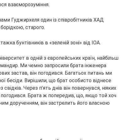
ося взаєморозуміння.
инами Гуджирхеля один із співробітників ХАД
 борідкою, старого.
ажка бунтівників в «зеленій зоні» від ІОА.
ніверситет в одній з європейських країн, найбільш
мандир. Ми чемно запросили брата інженера
ових застав, він погодився. Багатьох питань ми
ної бесіди. Вирішили, що брат особисто віднесе
 свідків. Через п’ять днів він повернувся, ніяких
погодився. Брата ж попередив, що, якщо той хоч
бним дорученням, він застрелить його власною