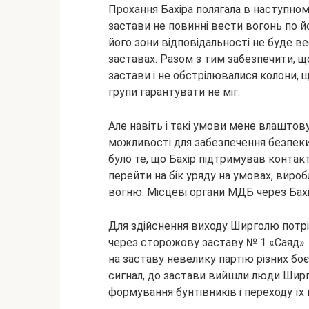
Прохання Бахіра полягала в наступному
застави не повинні вести вогонь по йог
його зони відповідальності не буде ве
заставах. Разом з тим забезпечити, 
застави і не обстрілювалися колони, щ
групи гарантувати не міг.
Але навіть і такі умови мене влаштов
можливості для забезпечення безпеки
було те, що Бахір підтримував контак
перейти на бік уряду на умовах, вироб
вогню. Місцеві органи МДБ через Бах
Для здійснення виходу Ширголю потрі
через сторожову заставу № 1 «Саяд»
на заставу невелику партію різних бо
сигнал, до застави вийшли люди Ширго
формування бунтівників і переходу їх 