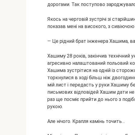
дорогами. Так поступово зароджувал
Якось на черговій зустрічі зі старійш
показав мені на високого, з сивіючою
— Це рідний брат інженера Хашима, ват
Хашиму 28 років, закінчив технічний у
агресивно налаштований польовий ко
Хашима зустрітися на одній із сторож
торкнулися в ході більш ніж двогодин
мій лист і передасть у руки Хашиму без
письмових відповідей Хашим дати не 
раз ще посміє прийти до нього з поді
рукою.
Але нічого. Крапля камінь точить…