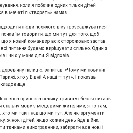
вування, коли я побачив одних тільки дітей.
ся в мечеті п «творять» намаз.
підходити люди похилого віку і розсаджуватися
Я почав їм говорити, що ми тут для того, щоб
 що я новий командир всіх сторожових застав,
 всі питання будемо вирішувати спільно. Один з
в і чи є у мене діти. Я відповів.
 дерев’яну палицю, запитав: «Чому ми повинні
арижі, хто у Відні! А наші — тут». І показав
 кладовище.
ені вона принесла велику тривогу і безліч питань
и спільну мову з місцевими жителями, я то там,
хто ми такі і навіщо ми тут. Але які аргументи
, жінок і дітей, якщо кожен день йде війна,
ти танками виноградники, забирати все нові і