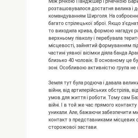
Між річкою Панджшер і річечкою Барик
розташовувалося достатня велика і 
командуванням Ширголя. На озброєнні
багато стрілецької зброї. Якщо з’єдна
то виходила крива, формою нагадує ра
верхньому півколу і перебувала терит
місцевості, зайнятий формуванням пі
частині уявної вісімки діяла банда Ар
близько 40 чоловік. В основному це бу
зоні. Особливою активністю група не в
Земля тут була родюча і давала велик
війни, від артилерійських обстрілів, в
умов для життя і роботи. Тому сам Бахі
війні. І в той же час прямого контак
уникали. Але, бажаючи забезпечити ми
контакт з представниками місцевих ор
сторожової застави.