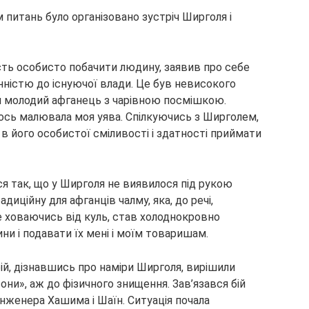
 питань було організовано зустріч Ширголя і
ть особисто побачити людину, заявив про себе
ністю до існуючої влади. Це був невисокого
й молодий афганець з чарівною посмішкою.
гось малювала моя уява. Спілкуючись з Ширголем,
в його особистої сміливості і здатності приймати
ся так, що у Ширголя не виявилося під рукою
адиційну для афганців чалму, яка, до речі,
е ховаючись від куль, став холоднокровно
и і подавати їх мені і моїм товаришам.
й, дізнавшись про наміри Ширголя, вирішили
они», аж до фізичного знищення. Зав’язався бій
нженера Хашима і Шаїн. Ситуація почала