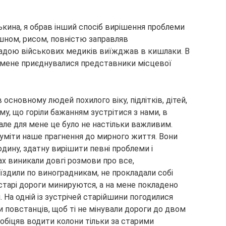
кина, я обрав інший спосіб вирішення проблеми
шном, рисом, повністю заправляв
гадою військових медиків виїжджав в кишлаки. В
 мене приєднувалися представники місцевої
 основному людей похилого віку, підлітків, дітей,
му, що горіли бажанням зустрітися з нами, в
с, але для мене це було не настільки важливим.
зуміти наше прагнення до мирного життя. Вони
дину, здатну вирішити певні проблеми і
ах виникали довгі розмови про все,
їздили по виноградникам, не прокладали собі
 старі дороги минируются, а на мене покладено
 На одній із зустрічей старійшини погодилися
повстанців, щоб ті не мінували дороги до двом
обіцяв водити колони тільки за старими