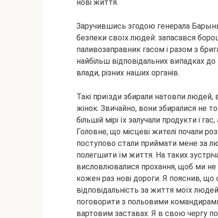
нові життя.
Заручившись згодою генерала Барынь
безпеки своїх людей: запасався боро
паливозаправник гасом і разом з бри
найбільш відповідальних випадках до
влади, різних наших органів.
Такі приїзди збирали натовпи людей, в
жінок. Звичайно, вони збиралися не то
більшій мірі їх залучали продукти і га
Головне, що місцеві жителі почали ро
поступово стали приймати мене за лю
полегшити їм життя. На таких зустріч
висловлювалися прохання, щоб ми не 
кожен раз нові дороги. Я пояснив, що
відповідальність за життя моїх людей.
поговорити з польовими командирами 
вартовим заставах. Я в свою чергу по