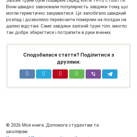
Залізні труни були поширені серед еліти 19-го століття.
Вони швидко завоювали популярність завдяки тому, що
могли герметично закриватися. Це запобігало швидкий
розпад і дозволяло перевозити померлих на поїздах на
далекі відстані. Саме завдяки залізній труні тіло змогло
так добре зберегтися і потрапити в руки вчених.
Сподобалася стаття? Поділитися з
друзями:
© 2026 Моя книга: Допомога студентам та
школярам