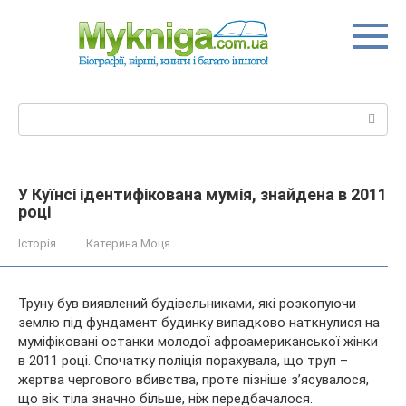
Перейти
до
вмісту
Пошук:
У Куїнсі ідентифікована мумія, знайдена в 2011
році
Історія
Катерина Моця
Труну був виявлений будівельниками, які розкопуючи
землю під фундамент будинку випадково наткнулися на
муміфіковані останки молодої афроамериканської жінки
в 2011 році. Спочатку поліція порахувала, що труп –
жертва чергового вбивства, проте пізніше з’ясувалося,
що вік
тіла значно більше, ніж передбачалося.