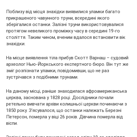
Поблизу від місця знахідки виявилися уламки багато
прикрашеного чавунного труни, всередині якого
зберігалися останки. Залізні труни використовувалися
протягом невеликого проміжку часу в середині 19-го
століття. Таким чином, вченим вдалося встановити вік
знахідки.
На місце виявлення тіла прибув Скотт Варнаш – судовий
археолог Нью-Йоркського експертного бюро. Він тут же
зміг розпізнати уламки, повідомивши, що не раз
зустрічався з подібними трунами.
На даному місці, раніше знаходилася афроамериканська
церква, заснована у 1828 році. Дослідники почали
ретельно вивчати архіви колишньої церкви починаючи з
1850 року. З’ясувалося, що останки належать Березні
Петерсон, померла у віці 26 років. Дівчина померла від
віспи.