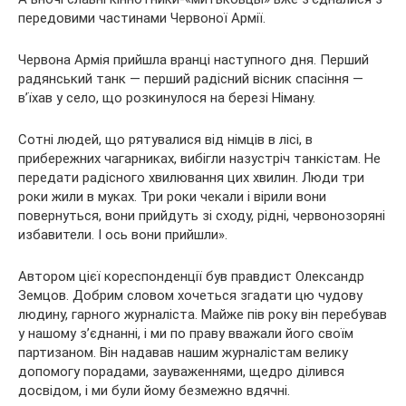
передовими частинами Червоної Армії.
Червона Армія прийшла вранці наступного дня. Перший
радянський танк — перший радісний вісник спасіння —
в’їхав у село, що розкинулося на березі Німану.
Сотні людей, що рятувалися від німців в лісі, в
прибережних чагарниках, вибігли назустріч танкістам. Не
передати радісного хвилювання цих хвилин. Люди три
роки жили в муках. Три роки чекали і вірили вони
повернуться, вони прийдуть зі сходу, рідні, червонозоряні
избавители. І ось вони прийшли».
Автором цієї кореспонденції був правдист Олександр
Земцов. Добрим словом хочеться згадати цю чудову
людину, гарного журналіста. Майже пів року він перебував
у нашому з’єднанні, і ми по праву вважали його своїм
партизаном. Він надавав нашим журналістам велику
допомогу порадами, зауваженнями, щедро ділився
досвідом, і ми були йому безмежно вдячні.