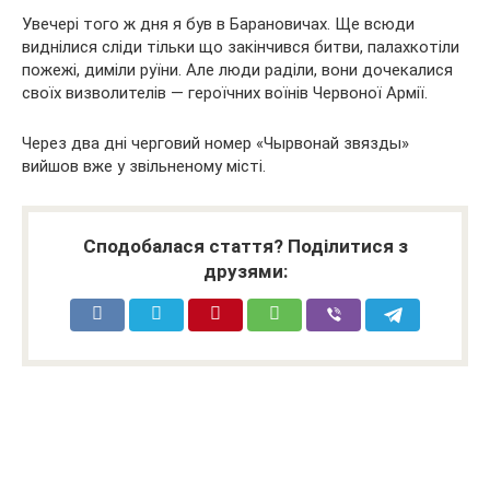
Увечері того ж дня я був в Барановичах. Ще всюди
виднілися сліди тільки що закінчився битви, палахкотіли
пожежі, диміли руїни. Але люди раділи, вони дочекалися
своїх визволителів — героїчних воїнів Червоної Армії.
Через два дні черговий номер «Чырвонай звязды»
вийшов вже у звільненому місті.
Сподобалася стаття? Поділитися з
друзями: