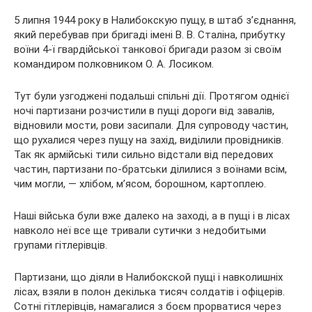
5 липня 1944 року в Налибокскую пущу, в штаб з’єднання,
який перебував при бригаді імені В. В. Сталіна, прибутку
воїни 4-ї гвардійської танкової бригади разом зі своїм
командиром полковником О. А. Лосиком.
Тут були узгоджені подальші спільні дії. Протягом однієї
ночі партизани розчистили в пущі дороги від завалів,
відновили мости, рови засипали. Для супроводу частин,
що рухалися через пущу на захід, виділили провідників.
Так як армійські тили сильно відстали від передових
частин, партизани по-братськи ділилися з воїнами всім,
чим могли, — хлібом, м’ясом, борошном, картоплею.
Наші війська були вже далеко на заході, а в пущі і в лісах
навколо неї все ще тривали сутички з недобитыми
групами гітлерівців.
Партизани, що діяли в Налибокской пущі і навколишніх
лісах, взяли в полон декілька тисяч солдатів і офіцерів.
Сотні гітлерівців, намагалися з боєм прорватися через