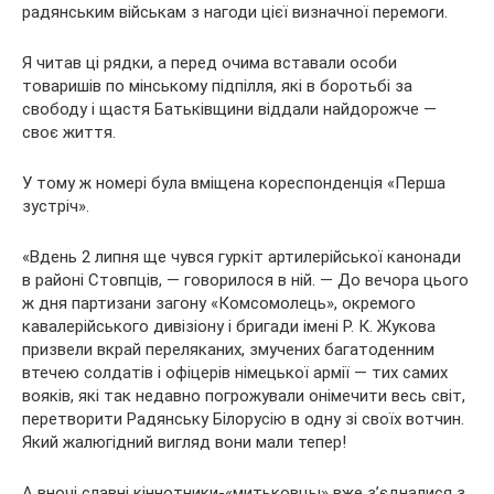
радянським
військам з нагоди цієї визначної перемоги.
Я читав ці рядки, а перед очима вставали особи
товаришів по мінському підпілля, які в боротьбі за
свободу і щастя Батьківщини віддали найдорожче —
своє життя.
У тому ж номері була вміщена кореспонденція «Перша
зустріч».
«Вдень 2 липня ще чувся гуркіт артилерійської канонади
в районі Стовпців, — говорилося в ній. — До вечора цього
ж дня партизани загону «Комсомолець», окремого
кавалерійського дивізіону і бригади імені Р. К. Жукова
призвели вкрай переляканих, змучених багатоденним
втечею солдатів і офіцерів німецької армії — тих самих
вояків, які так недавно погрожували онімечити весь світ,
перетворити Радянську Білорусію в одну зі своїх вотчин.
Який жалюгідний вигляд вони мали тепер!
А вночі славні кіннотники-«митьковцы» вже з’єдналися з