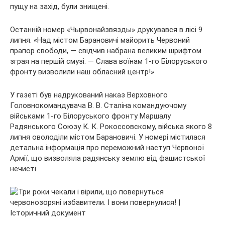
пущу на захід, були знищені.
Останній номер «Чырвонайзвязды» друкувався в лісі 9
липня. «Над містом Барановичі майорить Червоний
прапор свободи, — свідчив набрана великим шрифтом
зграя на першій смузі. — Слава воїнам 1-го Білоруського
фронту визволили наш обласний центр!»
У газеті був надрукований наказ Верховного
Головнокомандувача В. В. Сталіна командуючому
військами 1-го Білоруського фронту Маршалу
Радянського Союзу К. К. Рокоссовскому, війська якого 8
липня оволоділи містом Барановичі. У номері містилася
детальна інформація про переможний наступ Червоної
Армії, що визволяла радянську землю від фашистської
нечисті.