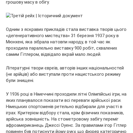
грошову масу в обігу.
Одним з яскравих прикладів стала виставка творів цього
«дегенеративного мистецтва» 31 березня 1937 року в
Мюнхені, яка зібрала натовпи народу, в той час як
проходила паралельно виставку 900 робіт, схвалених
самим Гітлером, відвідало вкрай мало людей.
Літературні твори євреїв, авторів інших національностей
(не арійців) або виступали проти нацистського режиму
були знищені.
У 1936 році в Німеччині проходили літні Олімпійські ігри, на
яких планувалося показати всі переваги арійської раси.
Німецьких спортсменів ретельно відбирали для участі в
іграх. Критерієм відбору стала, крім фізичних показників,
арійська зовнішність. На стометровому забігу переміг
афроамериканець Джессі Оуенс. За правилами ігор Гітлер
повинен був потиснути йому руку, що фюрер категорично