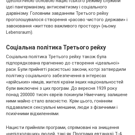
Ідеологічною основою нацистського режиму служили
ідеї пангерманізму, антисемітизму і соціального
дарвінізму. Головним завданням Третього рейху
проголошувалося створення «расово чистого держави» і
завоювання «життєво важливого простору» (ньому.
Lebensraum).
Соціальна політика Третього рейху
Соціальна політика Третього рейху також була
підпорядкована прагненню до створення «ідеальної»
раси. Були прийняті расистські закони, котрі затвердили
політику соціального забезпечення в інтересах
«арійських» німців, жителі країни інших національностей
були виключені з цих програм. До вересня 1939 року
понад 200000 тисяч євреїв покинули Німеччину, залишене
ними майно стало власністю. Крім цього, гонінням
піддавалися сексуальні меншини, люди з фізичними і
психічними відхиленнями.
Нацисти прийняли програми, спрямовані на знищення
«непідходящих» людей, такі як Програма евтаназії T-4,