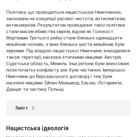
Політика, що проводиться нацистською Німеччиною,
заснована на концепції расової чистоти, антисемітизм,
антикомунізм. Результатом проведення такої політики
стали масові вбивства євреїв, відомі як Голокост.
Жертвами Третього рейху стали близько одинадцяти
мільйонів чоловік, з яких близько шести мільйонів були
євреями. Під владою нацистської Німеччини знаходилися
також території, населені етнічними німцями: Австрія,
Судетська область, Мемель. Інші регіони були анексовані
після початку конфлікту, але були частиною Імперської
Німеччини до Версальського договору і теж були
населені німцями: Ейпен-Мальмеді, Ельзас-Лотарингія,
Данциг та частину Польщі.
Зміст
Нацистська ідеологія