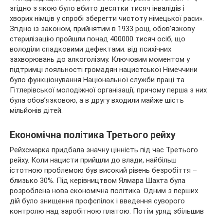
згідно з якою було вбито десятки тисяч інвалідів і
хворих німців у спробі зберегти чистоту німецької раси».
Згідно із законом, прийнятим в 1933 році, обов’язкову
стерилізацію пройшли понад 400000 тисяч осіб, що
володіли спадковими дефектами: від психічних
захворювань до алкоголізму. Ключовим моментом у
підтримці лояльності громадян нацистської Німеччини
було функціонування Національної служби праці та
Гітлерівської молодіжної організації, причому перша з них
була обов’язковою, а в другу входили майже шість
мільйонів дітей.
Економічна політика Третього рейху
Рейхсмарка придбала значну цінність під час Третього
рейху. Коли нацисти прийшли до влади, найбільш
істотною проблемою був високий рівень безробіття –
близько 30%. Під керівництвом Ялмара Шахта була
розроблена нова економічна політика. Одним з перших
дій було знищення профспілок і введення суворого
контролю над заробітною платою. Потім уряд збільшив