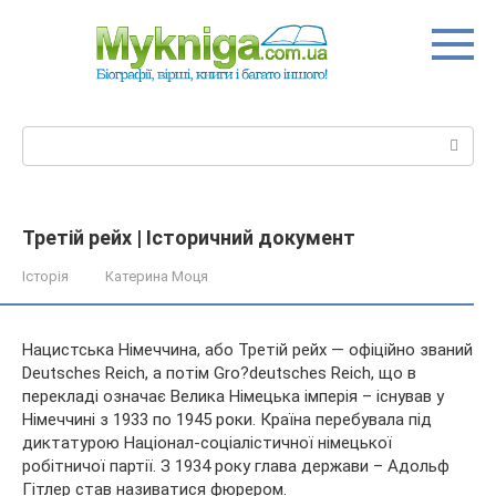
Перейти
до
вмісту
Пошук:
Третій рейх | Історичний документ
Історія
Катерина Моця
Нацистська Німеччина, або Третій рейх — офіційно званий
Deutsches Reich, а потім Gro?deutsches Reich, що в
перекладі означає Велика Німецька імперія – існував у
Німеччині з 1933 по 1945 роки. Країна перебувала під
диктатурою Націонал-соціалістичної німецької
робітничої партії. З 1934 року
глава держави – Адольф
Гітлер став називатися фюрером.