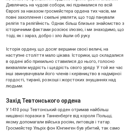
Дивлячись на чудові собори, які піднімалися по всій
Європі за наказом гросмейстера ордена тих часів, ми
повні захоплення і схильні уявляти, що тоді панували
релігія та релігійність. Однак більш близьке знайомство з
історичними фактами розсіює ілюзію, і ми знаходимо, що
тоді, як і зараз, добро і зло йшли об руку.
Історія ордену, що досяг вершини своєї величі, на
наступне століття мало цікава. Історики, що складалися
в ордені або прихильно ставилися до нього, голосно
вихваляли мудрість і щедрість свого уряду. У той же час
інші звинувачували його членів і керівництво в надмірної
гордості, тиранії, розкоші і жорстоких знущаннях над
людьми.
Захід Тевтонського ордена
У 1410 році Тевтонський орден отримав найбільш
нищівної поразки в Танненберге від короля Польщі,
якому допомагали війська росіян, литовців і татар.
Гросмейстер Ульріх фон Юнгинген був убитий, так само