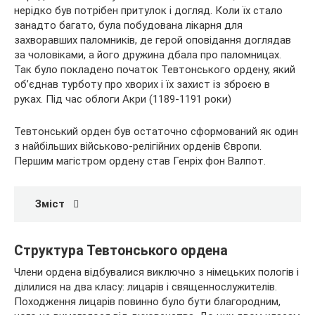
нерідко був потрібен притулок і догляд. Коли їх стало
занадто багато, була побудована лікарня для
захворавших паломників, де герой оповідання доглядав
за чоловіками, а його дружина дбала про паломницах.
Так було покладено початок Тевтонського ордену, який
об’єднав турботу про хворих і їх захист із зброєю в
руках. Під час облоги Акри (1189-1191 роки)
Тевтонський орден був остаточно сформований як один
з найбільших військово-релігійних орденів Європи.
Першим магістром ордену став Генріх фон Валпот.
Зміст
Структура Тевтонського ордена
Члени ордена відбувалися виключно з німецьких пологів і
ділилися на два класу: лицарів і священнослужителів.
Походження лицарів повинно було бути благородним,