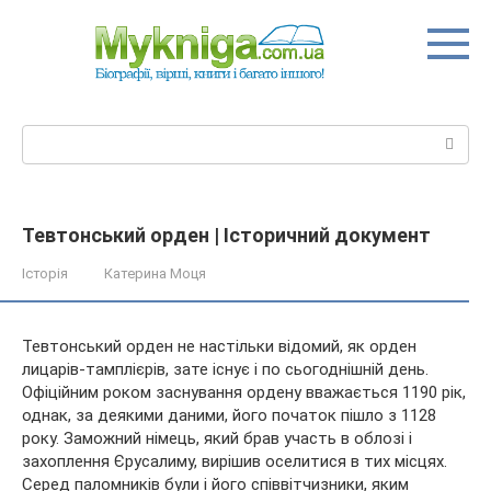
Перейти
до
вмісту
Пошук:
Тевтонський орден | Історичний документ
Історія
Катерина Моця
Тевтонський орден не настільки відомий, як орден
лицарів-тамплієрів, зате існує і по сьогоднішній день.
Офіційним роком заснування ордену вважається 1190 рік,
однак, за деякими даними, його початок пішло з 1128
року. Заможний німець, який брав участь в облозі і
захоплення
Єрусалиму, вирішив оселитися в тих місцях.
Серед паломників були і його співвітчизники, яким