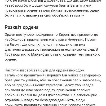
чого не вимагалося від духовенства. До цих двом класам
незабаром були додані служили брати. Багато з них
працювали в ордені за релігійними переконаннями, однак
були і ті, хто виконував свої обов’язки за плату.
Розквіт ордена
Орден поступово поширився по Європі, що призвело до
необхідності призначення магістрів в Німеччині, Пруссії
та Лівонії. До кінця XIII століття орден став вже
фактично державою і продовжував експансію на схід. В
1309 році місто Марієнбург став столицею Тевтонського
ордену.
Наступні півстоліття були для ордена періодом
загального процвітання і порядку. Він майже безперервно
брав участь у війнах, або за збереження своїх завоювань,
або за придбання нових територій. Багатство і влада
призвели до класового поділу: пригнічення слабких,
розкоші і тиранії лицарів і духовенства. Це закономірно –
отримавши владу та безвідповідальність, люди
починають проявляти гординю і пригнічувати слабких.