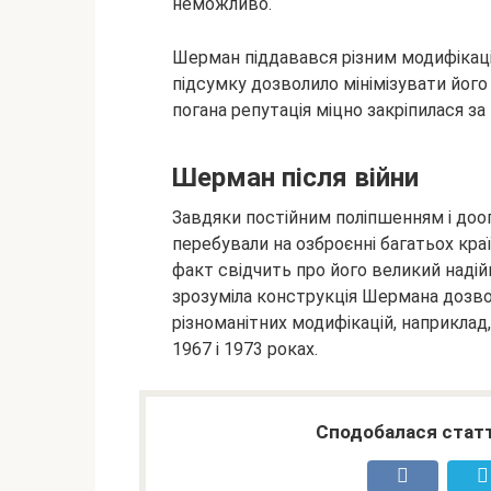
неможливо.
Шерман піддавався різним модифікаці
підсумку дозволило мінімізувати його
погана репутація міцно закріпилася за 
Шерман після війни
Завдяки постійним поліпшенням і доо
перебували на озброєнні багатьох країн
факт свідчить про його великий надійн
зрозуміла конструкція Шермана дозвол
різноманітних модифікацій, наприклад
1967 і 1973 роках.
Сподобалася статт