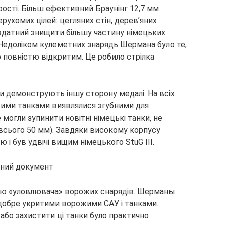
зарості. Більш ефективний Браунінг 12,7 мм
рухомих цілей: цегляних стін, дерев’яних
в здатний знищити більшу частину німецьких
в. Недоліком кулеметних знарядь Шермана було те,
 повністю відкритим. Це робило стрілка
ни демонструють іншу сторону медалі. На всіх
кими танками виявлялися згубними для
могли зупинити новітні німецькі танки, не
(всього 50 мм). Завдяки високому корпусу
і був удвічі вищим німецького StuG III.
цію «уловлювача» ворожих снарядів. Шерманы
добре укритими ворожими САУ і танками.
або захистити ці танки було практично