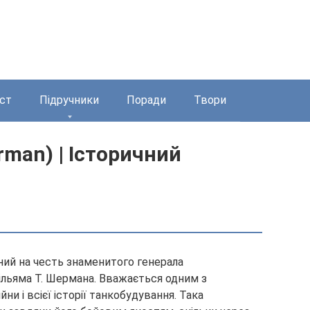
ст
Підручники
Поради
Твори
man) | Історичний
ний на честь знаменитого генерала
ільяма Т. Шермана. Вважається одним з
ни і всієї історії танкобудування. Така