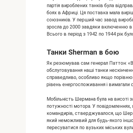
партія вироблених танків була відправ
боях в Африці. Ця поставка мала вирі
союзників. У перший час завод виробля
зросла до 2000 завдяки включенню в 
Всього в період з 1942 по 1944 рік б
Танки Sherman в бою
Як резюмував сам генерал Паттон: «В 
обслуговування наші танки нескінченн
справедливо, особливо якщо порівнюва
рівень енергоспоживання і вимагали 
Мобільність Шермана була на висоті 
потужності мотора. У повідомленнях, 
командирів, стверджувалося, що Шерма
який неможливий для будь-якого іншо
пересуватися по вузьких міських вулиц