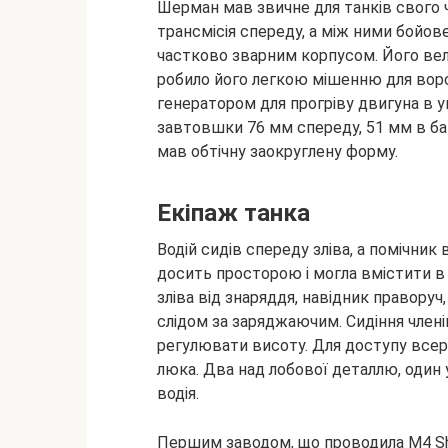
Шерман мав звичне для танків свого ч
трансмісія спереду, а між ними бойо
частково зварним корпусом. Його вел
робило його легкою мішенню для вор
генератором для прогріву двигуна в 
завтовшки 76 мм спереду, 51 мм в башт
мав обтічну заокруглену форму.
Екіпаж танка
Водій сидів спереду зліва, а помічник
досить просторою і могла вмістити в 
зліва від знаряддя, навідник праворуч
слідом за заряджаючим. Сидіння члені
регулювати висоту. Для доступу всере
люка. Два над лобової деталлю, один у
водія.
Першим заводом, що проводила M4 She