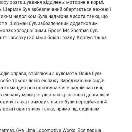
асу розташування відділень: моторне в кормі,
ве. Шерман був забезпечений обертається вежею і
иким недоліком була надмірна висота танка, що
огів. Шерман був забезпечений додатковим
умовах холодної зими. Броня M4 Sherman був
і і зверху і 30 мм з боків і ззаду. Корпус танка
 водія справа, стріляючи з кулемета. Вежа була
себе трьох членів екіпажу. Заряджаючий сидів
, а командир розташовувався в задній частині,
в екіпажу мали регульовані кріплення і дозволяли
дину танка і виходу з нього були передбачені 4
 вежі і один знизу танка, прямо під сидінням
rman, був Lima Locomotive Works. Вся перша