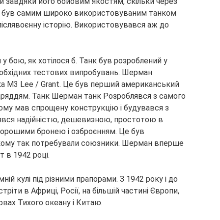
ки завдяки його
бойовим якостям, скільки через
н був самим широко використовуваним танком
післявоєнну історію. Використовувався аж до
 бою, як хотілося б. Танк був розроблений у
необхідних тестових випробувань. Шерман
ка M3 Lee / Grant. Це був перший американський
аряддям. Танк Шерман танк Розроблявся з самого
ому мав спрощену конструкцію і будувався з
нявся надійністю, дешевизною, простотою в
 хорошими бронею і озброєнням. Це був
якому так потребували союзники. Шерман вперше
 в 1942 році.
ній кулі під різними прапорами. З 1942 року і до
ріти в Африці, Росії, на більшій частині Європи,
тровах Тихого океану і Китаю.