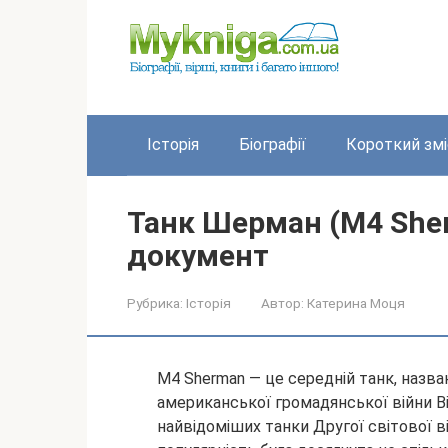
Перейти
до
вмісту
Історія
Біографії
Короткий змі
Танк Шерман (M4 Sher
документ
Рубрика:
Історія
Автор:
Катерина Моця
M4 Sherman — це середній танк, назва
американської громадянської війни В
найвідоміших танки Другої світової вій