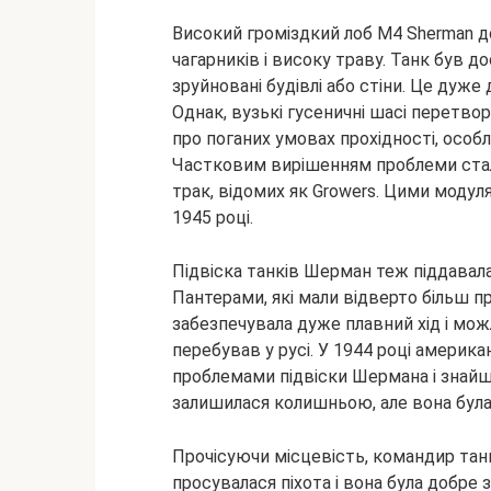
Високий громіздкий лоб M4 Sherman до
чагарників і високу траву. Танк був д
зруйновані будівлі або стіни. Це дуже 
Однак, вузькі гусеничні шасі перетво
про поганих умовах прохідності, особли
Частковим вирішенням проблеми стал
трак, відомих як Growers. Цими модуля
1945 році.
Підвіска танків Шерман теж піддавала
Пантерами, які мали відверто більш пр
забезпечувала дуже плавний хід і мож
перебував у русі. У 1944 році америк
проблемами підвіски Шермана і знайшл
залишилася колишньою, але вона була 
Прочісуючи місцевість, командир тан
просувалася піхота і вона була добре 