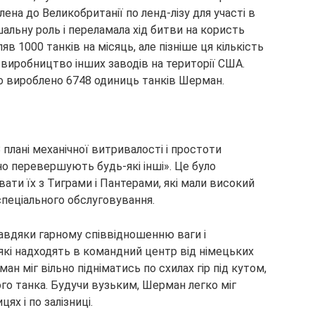
лена до Великобританії по ленд-лізу для участі в
шальну роль і переламала хід битви на користь
в 1000 танків на місяць, але пізніше ця кількість
виробництво інших заводів на території США.
уло вироблено 6748 одиниць танків Шерман.
плані механічної витривалості і простоти
о перевершують будь-які інші». Це було
ти їх з Тиграми і Пантерами, які мали високий
спеціального обслуговування.
завдяки гарному співвідношенню ваги і
які надходять в командний центр від німецьких
н міг вільно підніматись по схилах гір під кутом,
го танка. Будучи вузьким, Шерман легко міг
ях і по залізниці.