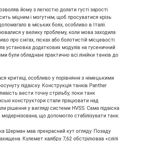
зволяв йому з легкістю долати густі зарості
осить міцним і могутнім, щоб просуватися крізь
допомагало в міських боях, особливо в Італії.
рювалися у велику проблему, коли мова заходила
во про снігах, пісках або болотистій місцевості.
а установка додаткових модулів на гусеничний
ми були обладнані практично всі лінійки танків до
ся критиці, особливо у порівнянні з німецькими
осунуту підвіску. Конструкція танків Panther
ливість вести точну стрільбу, поки танк
анські конструктори стали працювати над
и рішення у вигляді системи HVSS. Сама підвіска
модернізована, що допомогло стабілізувати танк.
ка Шерман мав прекрасний кут огляду. Позаду
захищена. Кулемет калібру 7,62 обстрілював «сліпі