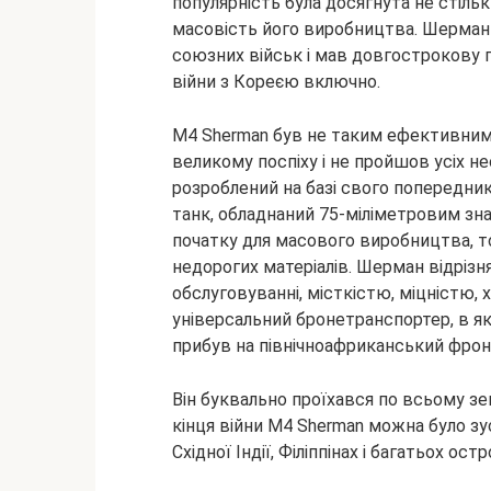
популярність була досягнута не стіль
масовість його виробництва. Шерма
союзних військ і мав довгострокову 
війни з Кореєю включно.
M4 Sherman був не таким ефективним у
великому поспіху і не пройшов усіх 
розроблений на базі свого попередни
танк, обладнаний 75-міліметровим зн
початку для масового виробництва, т
недорогих матеріалів. Шерман відріз
обслуговуванні, місткістю, міцністю,
універсальний бронетранспортер, в 
прибув на північноафриканський фронт
Він буквально проїхався по всьому зем
кінця війни M4 Sherman можна було зуст
Східної Індії, Філіппінах і багатьох ос