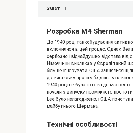
Зміст
Розробка M4 Sherman
До 1940 році танкобудування активно 
включилися в цей процес. Однак Велик
серйозно і відчайдушно відстала від с
Німеччини викликав у Європі такий ш
більше ігнорувати. США зайнялися щіл
до висновку про необхідність повної
1940 році не була готова до масового
почали з випуску проміжного прототи
Lee було налагоджено, і США приступи
майбутнього Шермана.
Технічні особливості