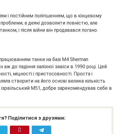
ям і постійним поліпшенням, що в кінцевому
 проблеми, а деякі дозволити повністю, але
танком, і після війни він продавався погано.
працюванням танки на базі M4 Sherman
 аж до падіння залізної завіси в 1990 році. Цей
ості, міцності і пристосовності. Проста і
яла створити на його основі велика кількість
, ізраїльський М51, добре зарекомендував себе в
я? Поділитися з друзями: