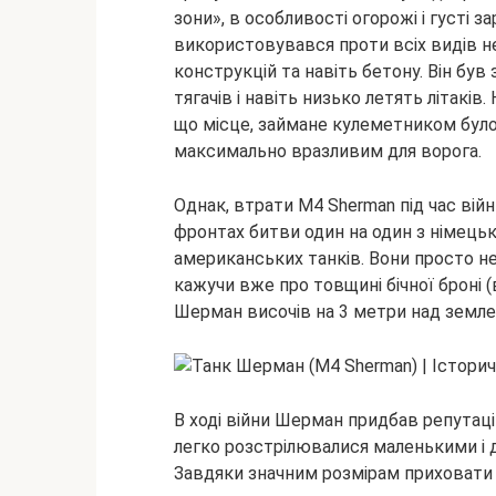
зони», в особливості огорожі і густі 
використовувався проти всіх видів не
конструкцій та навіть бетону. Він бу
тягачів і навіть низько летять літакі
що місце, займане кулеметником було
максимально вразливим для ворога.
Однак, втрати M4 Sherman під час вій
фронтах битви один на один з німець
американських танків. Вони просто не 
кажучи вже про товщині бічної броні 
Шерман височів на 3 метри над землею 
В ході війни Шерман придбав репута
легко розстрілювалися маленькими і 
Завдяки значним розмірам приховати 