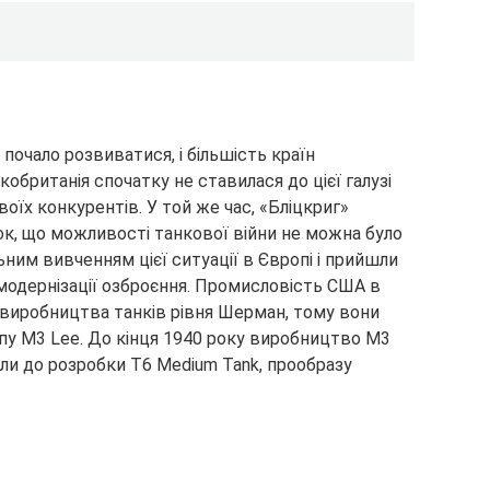
почало розвиватися, і більшість країн
обританія спочатку не ставилася до цієї галузі
воїх конкурентів. У той же час, «Бліцкриг»
ок, що можливості танкової війни не можна було
ьним вивченням цієї ситуації в Європі і прийшли
 модернізації озброєння. Промисловість США в
 виробництва танків рівня Шерман, тому вони
пу M3 Lee. До кінця 1940 року виробництво M3
ли до розробки T6 Medium Tank, прообразу