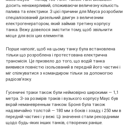
досить ненажерливий, споживаючи величезну кількість
палива та електрики. З цієї причини для Мауса розробили
спеціалізований дизельний двигун з величезним
електрогенератором, який займав третину корпусу
танка. Вежу довелося змістити тому, щоб звільнити
місце для всіх цих елементів.
Порше наполіг, щоб на цьому танку була встановлена
тільки що розроблена і протестована електрична
трансмісія. Це призвело до того, що водій танка
виявився повністю ізольований в передній його частині і
міг спілкуватися з командиром тільки за допомогою
радіозв’язку.
Гусеничні траки також були неймовірно широкими — 1,1
метра. З-за розмірів траків і вузького корпусу Маус був
вкрай неманевренным танком. Броня була також
надзвичайно толстой — 180 мм з боків і ззаду, і 250 мм в
передній частині і у вежі. Ці значення стали рекордними
щодо будь-яких інших танків, створених раніше.