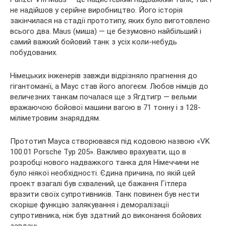
не надійшов у серійне виробництво. Його історія
закінчилася на стадії прототипу, яких було виготовлено
всього два. Maus (миша) — це безумовно найбільший і
самий важкий бойовий танк з усіх коли-небудь
побудованих.
Німецьких інженерів завжди відрізняло прагнення до
гігантоманії, а Маус став його апогеєм. Любов німців до
величезних танкам почалася ще з Ягдтигр — вельми
вражаючою бойової машини вагою в 71 тонну і з 128-
міліметровим знаряддям.
Прототип Мауса створювався під кодовою назвою «VK
100.01 Porsche Typ 205». Важливо врахувати, що в
розробці нового надважкого танка для Німеччини не
було ніякої необхідності. Єдина причина, по якій цей
проект взагалі був схвалений, це бажання Гітлера
вразити своїх супротивників. Танк повинен був нести
скоріше функцію залякування і деморалізації
супротивника, ніж був здатний до виконання бойових
завдань.