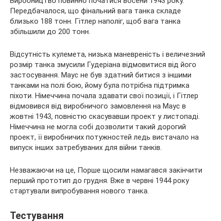
Виробництво повинно початися восени 1943 року.
Передбачалося, що фінальний вага танка складе
близько 188 тонн. Гітлер наполіг, щоб вага танка
збільшили до 200 тонн.
Відсутність кулемета, низька маневреність і величезний
розмір танка змусили Гудеріана відмовитися від його
застосування. Маус не був здатний битися з іншими
танками на полі бою, йому була потрібна підтримка
піхоти. Німеччина почала здавати свої позиції, і Гітлер
відмовився від виробничого замовлення на Маус в
жовтні 1943, повністю скасувавши проект у листопаді.
Німеччина не могла собі дозволити такий дорогий
проект, її виробничих потужностей ледь вистачало на
випуск інших затребуваних для війни танків.
Незважаючи на це, Порше щосили намагався закінчити
перший прототип до грудня. Вже в червні 1944 року
стартували випробування нового танка.
Тестування