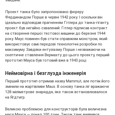
Проект танка було запропоновано фюреру
Фердинандом Порше в червні 1942 року. І оскільки він
ідеально відповідав прагненням Гітлера до танка-гіганту,
проект був негайно схвалений. Гітлер підписав контракт
на створення першої тестової машини до березня 1944
року. Маус повинен був стати справжнім монстром, який
використовує самі передові технологічні розробки по
максимуму. Завдяки ентузіазму Порше і незважаючи на
скептичне ставлення Вермахту до цього проекту, перший
прототип Мауса був готовий вже в 1943 році.
Неймовірна і безглузда інженерія
Перший прототип отримав назву Mammut, але потім його
змінили на жартівливе Maus. В основу танка ліг вражаюче
128-міліметрове знаряддя, яке також встановлювалося
на Ягдтигр.
Великою проблемою для конструкторів була величезна
маса Мауса — понад 100 тонн. Також танк виявився