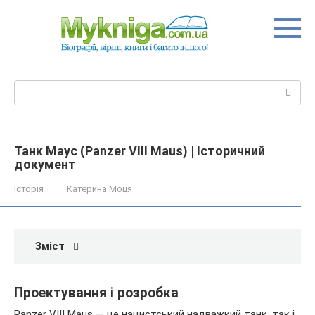
Перейти
до
вмісту
Пошук:
Танк Маус (Panzer VIII Maus) | Історичний
документ
Історія
Катерина Моця
Зміст
Проектування і розробка
Panzer VIII Maus — це нацистський надважкий танк, так і