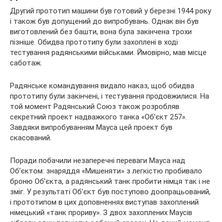
Другий прототип машини був готовий у березні 1944 року
і також був допущений до випробувань. Однак він був
виготовлений без башти, вона була закінчена трохи
пізніше. Обидва прототипу були захоплені в ході
тестування радянськими військами. Ймовірно, мав місце
саботаж.
Радянське командування видало наказ, щоб обидва
прототипу були закінчені, і тестування продовжилися. На
той момент Радянський Союз також розробляв
секретний проект надважкого танка «Об’єкт 257».
Завдяки випробуванням Мауса цей проект був
скасований.
Поради побачили незаперечні переваги Мауса над
Об’єктом: знаряддя «Мишеняти» з легкістю пробивало
броню Об’єкта, а радянський танк пробити німця так і не
зміг. У результаті Об’єкт був поступово доопрацьований,
і прототипом в цих доповненнях виступав захоплений
німецький «танк прориву». З двох захоплених Маусів