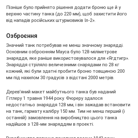
Пізніше було прийнято рішення додати броню ще й у
верхню частину танка (до 220 мм), щоб захистити його
від нападів російських штурмовиків Іл-2».
Озброєння
Значний танк потребував не менш значному знарядді.
Основним озброєнням Мауса було 128-міліметрове
знаряддя, яке раніше використовувалося для «Ягдтигр».
Знаряддя стріляло величезними снарядами по 28 кг
кожний, які були здатні пробити броню товщиною 200
мм під нахилом 30 градусів з відстані 2000 метрів.
Дерев’яний макет майбутнього танка був наданий
Гітлеру 1 травня 1944 року. Фюреру здалося
недостатньо знаряддя 128 мм, і він зажадав встановити
на танк, гармату калібру 150 мм. Тим не менш перший (і
останній) замовлення на виробництво цього танка
надійшов з 128-мм знаряддям в проекті.