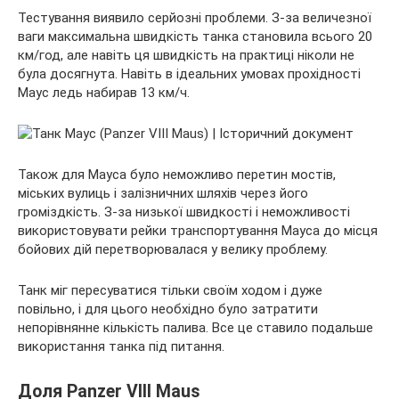
Тестування виявило серйозні проблеми. З-за величезної
ваги максимальна швидкість танка становила всього 20
км/год, але навіть ця швидкість на практиці ніколи не
була досягнута. Навіть в ідеальних умовах прохідності
Маус ледь набирав 13 км/ч.
Також для Мауса було неможливо перетин мостів,
міських вулиць і залізничних шляхів через його
громіздкість. З-за низької швидкості і неможливості
використовувати рейки транспортування Мауса до місця
бойових дій перетворювалася у велику проблему.
Танк міг пересуватися тільки своїм ходом і дуже
повільно, і для цього необхідно було затратити
непорівнянне кількість палива. Все це ставило подальше
використання танка під питання.
Доля Panzer VIII Maus