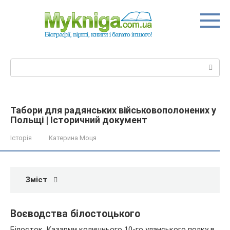
Перейти
до
вмісту
Пошук:
Табори для радянських військовополонених у
Польщі | Історичний документ
Історія
Катерина Моця
Зміст
Воєводства білостоцького
Білосток. Казарми колишнього 10-го уланського полку в