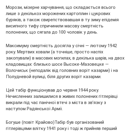
Морози, мізерне харчування, що складається всього
лише з декількох морожених картоплин і цукрових
буряків, а також свирепствовавшая в ту зиму епідемія
висипного тифу спричинили масову смертність
полонених, що сягала до 100 чоловік у день.
Максимуму смертність досягла у січні — лютому 1942
року. Мертвих ховали (а точніше, просто наспіх
закопували) в масових могилах, в декілька шарів, на двох
кладовищах: близько шосе Высоке-Мазовецке —
Волочиськ (неподалік від головних воріт казарми) і на
Полудневой вулиці, біля других воріт казарми.
Цей табір функціонував до червня 1944 року.
Нечисленних залишилися в живих полонених гітлерівці
викрали під час панічної втечі з міста в зв’язку з
наступом Радянської Армії.
Богуше (повіт Крайово)Табір був організований
гітлерівцями влітку 1941 року і тоді ж прийняв перший