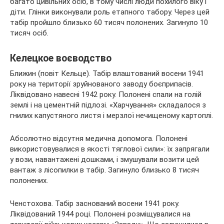
багато цивільних осіб, в тому числі люди похилого віку і
діти. Глінки виконували роль етапного табору. Через цей
табір пройшло близько 60 тисяч полонених. Загинуло 10
тисяч осіб.
Келецкое воєводство
Ближин (повіт Кельце). Табір влаштований восени 1941
року на території зруйнованого заводу боєприпасів.
Ліквідовано навесні 1942 року. Полонені спали на голій
землі і на цементній підлозі. «Харчування» складалося з
гнилих капустяного листя і мерзлої нечищеному картоплі.
Абсолютно відсутня медична допомога. Полонені
використовувалися в якості тяглової сили»: їх запрягали
у вози, навантажені дошками, і змушували возити цей
вантаж з лісопилки в табір. Загинуло близько 8 тисяч
полонених.
Ченстохова. Табір заснований восени 1941 року.
Ліквідований 1944 році. Полонені розміщувалися на