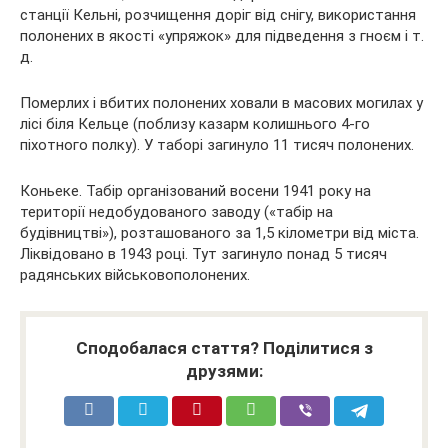
станції Кельні, розчищення доріг від снігу, використання
полонених в якості «упряжок» для підведення з гноєм і т.
д.
Померлих і вбитих полонених ховали в масових могилах у
лісі біля Кельце (поблизу казарм колишнього 4-го
піхотного полку). У таборі загинуло 11 тисяч полонених.
Коньеке. Табір організований восени 1941 року на
території недобудованого заводу («табір на
будівництві»), розташованого за 1,5 кілометри від міста.
Ліквідовано в 1943 році. Тут загинуло понад 5 тисяч
радянських військовополонених.
Сподобалася стаття? Поділитися з
друзями: