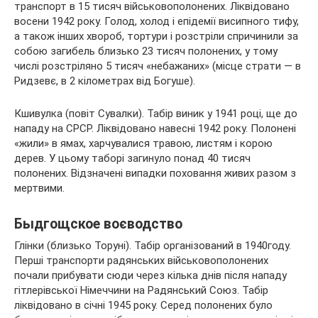
транспорт в 15 тисяч військовополонених. Ліквідовано
восени 1942 року. Голод, холод і епідемії висипного тифу,
а також інших хвороб, тортури і розстріли спричинили за
собою загибель близько 23 тисяч полонених, у тому
числі розстріляно 5 тисяч «небажаних» (місце страти — в
Ридзевє, в 2 кілометрах від Богуше).
Кшивулка (повіт Сувалки). Табір виник у 1941 році, ще до
нападу на СРСР. Ліквідовано навесні 1942 року. Полонені
«жили» в ямах, харчувалися травою, листям і корою
дерев. У цьому таборі загинуло понад 40 тисяч
полонених. Відзначені випадки поховання живих разом з
мертвими.
Быдгощское воєводство
Глінки (близько Торуні). Табір організований в 1940году.
Перші транспорти радянських військовополонених
почали прибувати сюди через кілька днів після нападу
гітлерівської Німеччини на Радянський Союз. Табір
ліквідовано в січні 1945 року. Серед полонених було