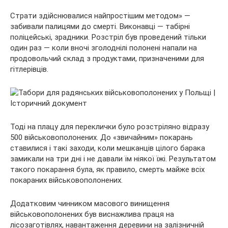
Страти здійснювалися найпростішим методом» —
забивали палицями до смерті. Виконавці — табірні
поліцейські, зрадники. Розстріл був проведений тільки
один раз — коли вночі зголоднілі полонені напали на
продовольчий склад з продуктами, призначеними для
гітлерівців.
Тоді на плацу для переклички було розстріляно відразу
500 військовополонених. До «звичайним» покарань
ставилися і такі заходи, коли мешканців цілого барака
замикали на три дні і не давали їм ніякої їжі. Результатом
такого покарання була, як правило, смерть майже всіх
покараних військовополонених.
Додатковим чинником масового винищення
військовополонених був виснажлива праця на
лісозаготівлях, навантаження деревини на залізничній