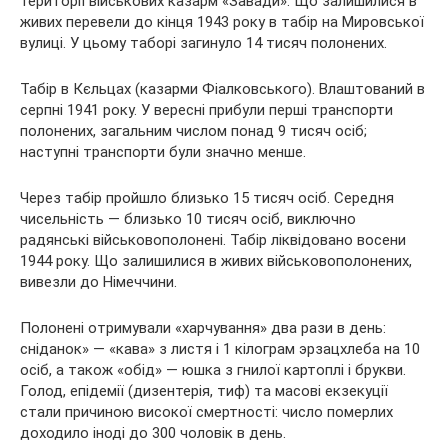
території військових казарм «Завади». Що залишилися в
живих перевели до кінця 1943 року в табір на Мировської
вулиці. У цьому таборі загинуло 14 тисяч полонених.
Табір в Кєльцах (казарми Фіалковського). Влаштований в
серпні 1941 року. У вересні прибули перші транспорти
полонених, загальним числом понад 9 тисяч осіб;
наступні транспорти були значно менше.
Через табір пройшло близько 15 тисяч осіб. Середня
чисельність — близько 10 тисяч осіб, виключно
радянські військовополонені. Табір ліквідовано восени
1944 року. Що залишилися в живих військовополонених,
вивезли до Німеччини.
Полонені отримували «харчування» два рази в день:
сніданок» — «кава» з листя і 1 кілограм эрзацхлеба на 10
осіб, а також «обід» — юшка з гнилої картоплі і брукви.
Голод, епідемії (дизентерія, тиф) та масові екзекуції
стали причиною високої смертності: число померлих
доходило іноді до 300 чоловік в день.