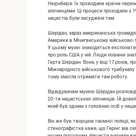
Нюрнберзі. Їх проводили країни-перем
злочинцями. Ці
процеси проходили з 19
нацистів були засуджені там.
Шерідан, зараз американська громадя
Америки в Мічиганському військово-т
У цьому музеї знаходяться експонати 
про роль США у ній. Люди повинні зна
Герта Шерідан. Вона, у віці 17 років,
Міжнародного військового трибуналу 1
тому змогла отримати там роботу.
Відвідувачам музею Шерідан розповідає
20-ти нацистських злочинців. Їй дове
який був одним з головних осіб у нац
Він же був творцем таємної поліції, 
стенографістка каже, що Герінг вів с
іншим підсудним. Нацисти визнали вин