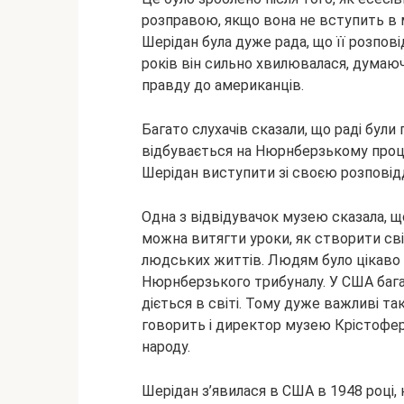
розправою, якщо вона не вступить в м
Шерідан була дуже рада, що її розпові
років він сильно хвилювалася, думаючи
правду до американців.
Багато слухачів сказали, що раді були
відбувається на Нюрнберзькому проце
Шерідан виступити зі своєю розповід
Одна з відвідувачок музею сказала, що
можна витягти уроки, як створити сві
людських життів. Людям було цікаво 
Нюрнберзького трибуналу. У США багат
діється в світі. Тому дуже важливі та
говорить і директор музею Крістофер 
народу.
Шерідан з’явилася в США в 1948 році,