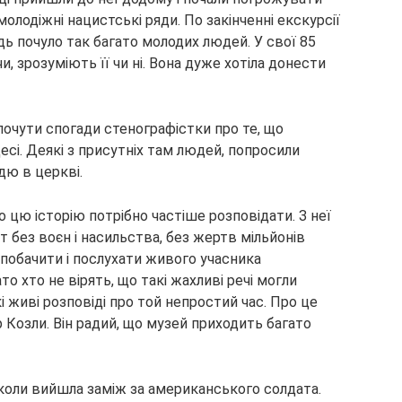
олодіжні нацистські ряди. По закінченні екскурсії
дь почуло так багато молодих людей. У свої 85
, зрозуміють її чи ні. Вона дуже хотіла донести
 почути спогади стенографістки про те, що
сі. Деякі з присутніх там людей, попросили
дю в церкві.
 цю історію потрібно частіше розповідати. З неї
т без воєн і насильства, без жертв мільйонів
побачити і послухати живого учасника
о хто не вірять, що такі жахливі речі могли
кі живі розповіді про той непростий час. Про це
Козли. Він радий, що музей приходить багато
 коли вийшла заміж за американського солдата.