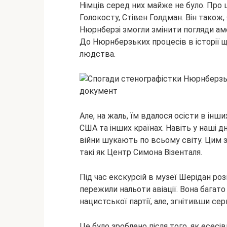
Німців серед них майже не було. Про
Голокосту, Стівен Голдман. Він також,
Нюрнберзі змогли змінити погляди ам
До Нюрнберзьких процесів в історії щ
людства.
Але, на жаль, їм вдалося осісти в інш
США та інших країнах. Навіть у наші д
війни шукають по всьому світу. Цим з
такі як Центр Симона Візенталя.
Під час екскурсій в музеї Шерідан ро
пережили нальоти авіації. Вона багато
нацистської партії, але, згнітивши сер
Це було зроблено після того, як есесі