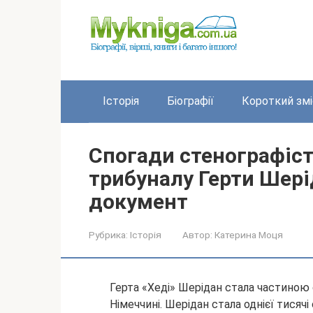
Перейти
до
вмісту
Історія
Біографії
Короткий змі
Спогади стенографіс
трибуналу Герти Шері
документ
Рубрика:
Історія
Автор:
Катерина Моця
Герта «Хеді» Шерідан стала частиною с
Німеччині. Шерідан стала однієї тисячі