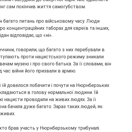
рінг сам покінчив життя самогубством.
н багато питань про військовому часу. Люди
про концентраційних таборах для євреїв та інших,
ан відповідає, що «ні».
еччини, говорили, що багато з них перебували в
иступають проти нацистського режиму зникали
вачам музею і про свого батька. За її словами, він
ід час війни його призвали в армію.
які їй довелося побачити і почути на Нюрнберзьких
вкладаються в голову нормальної людини. Їй
і нацисти проводили на живих людях. За її
она бачила дуже багато. Зараз таких людей, як
 живих.
 хто брав участь у Нюрнберзькому трибуналі.