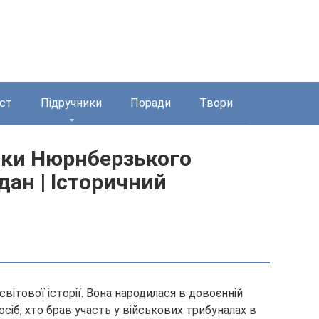
ст
Підручники
Поради
Твори
тки Нюрнберзького
дан | Історичний
вітової історії. Вона народилася в довоєнній
 осіб, хто брав участь у військових трибуналах в