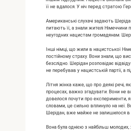
її не вдалося. У ніч перед стратою Ге
Американські слухачі задають Шеріда
питають її, а знали жителі Німеччини 
неугодних нацистам громадянам. Шерід
Інші німці, що жили в нацистської Нім
постійному страху. Вони знали, що в
безслідно. Шерідан розповідає відвіду
не перебував у нацистській партії, а п
Літня жінка каже, що про деякі речі, 
процесах, важко згадувати. Вони не 
довелося почути про експерименти, як
словами, це сильно вплинуло на неї. В
Шерідан, вже майже не залишилося в
Вона була однією з найбільш молодих,