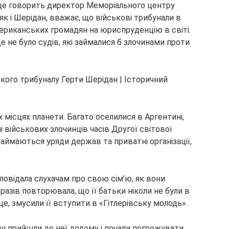
 це говорить директор Меморіального центру
 як і Шерідан, вважає, що військові трибунали в
ериканських громадян на юриспруденцію в світі.
е не було судів, які займалися б злочинами проти
их місцях планети. Багато оселилися в Аргентині,
ні військових злочинців часів Другої світової
аймаються уряди держав та приватні організації,
зповідала слухачам про свою сім’ю, як вони
 разів повторювала, що її батьки ніколи не були в
це, змусили її вступити в «Гітлерівську молодь».
вці прийшли до неї додому і почали погрожувати