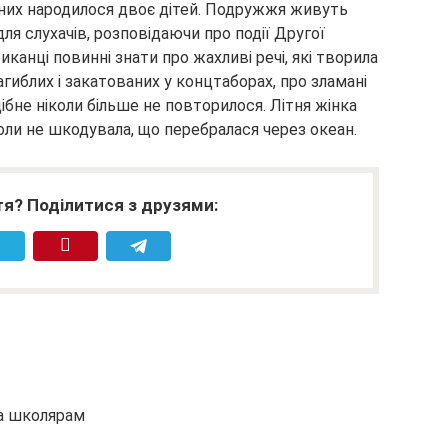
 них народилося двоє дітей. Подружжя живуть
для слухачів, розповідаючи про події Другої
иканці повинні знати про жахливі речі, які творила
гиблих і закатованих у концтаборах, про зламані
дібне ніколи більше не повторилося. Літня жінка
оли не шкодувала, що перебралася через океан.
я? Поділитися з друзями:
та школярам