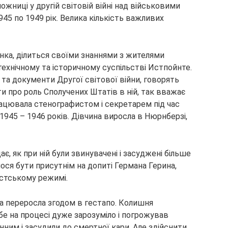
ожниці у другій світовій війні над військовими
45 по 1949 рік. Велика кількість важливих
нка, ділиться своїми знаннями з жителями
ехнічному та історичному суспільстві Истпойнте.
та документи Другої світової війни, говорять
ти про роль Сполучених Штатів в ній, так вважає
 працювала стенографистом і секретарем під час
945 – 1946 років. Дівчина виросла в Нюрнберзі,
, як при ній були звинувачені і засуджені більше
лося бути присутнім на допиті Германа Герина,
истському режимі.
яка переросла згодом в гестапо. Колишня
ебе на процесі дуже зарозуміло і погрожував
ним і засудили до смертної кари. Але здійснити