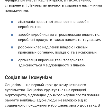
Фрідріха Енгельса і Карла Маркса, а також вчення,
створене в. І. Леніним, визначають соціалізм наступними
положеннями:
ліквідація приватної власності на засоби
виробництва;
засоби виробництва є
громадською власністю,
вироблені продукти також належать трудящим;
робочий клас наділений владою і своїми
правовими органами, поліцією та військовими;
організація виробництва і товариства
здійснюється у відповідності з планом.
Соціалізм і комунізм
Соціалізм — це перший крок до комуністичного
суспільства. Соціалізм ґрунтується на принципі
мерітократії, відповідно до якого керівні пости повинні
займати найбільш здібні люди, незалежно від їх
соціального походження і/або фінансового достатку. В