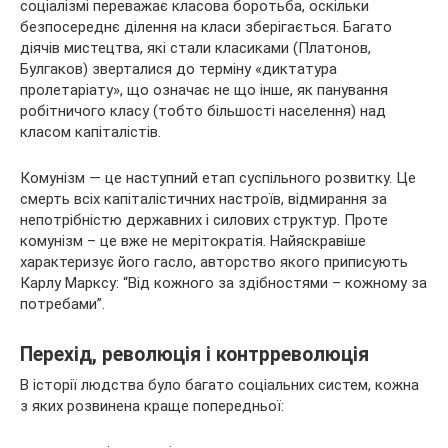
соціалізмі переважає класова боротьба, оскільки
безпосереднє ділення на класи зберігається. Багато
діячів мистецтва, які стали класиками (Платонов,
Булгаков) зверталися до терміну «диктатура
пролетаріату», що означає не що інше, як панування
робітничого класу (тобто більшості населення) над
класом капіталістів.
Комунізм — це наступний етап суспільного розвитку. Це
смерть всіх капіталістичних настроїв, відмирання за
непотрібністю державних і силових структур. Проте
комунізм – це вже не мерітократія. Найяскравіше
характеризує його гасло, авторство якого приписують
Карлу Марксу: “Від кожного за здібностями – кожному за
потребами”.
Перехід, революція і контрреволюція
В історії людства було багато соціальних систем, кожна
з яких розвинена краще попередньої: