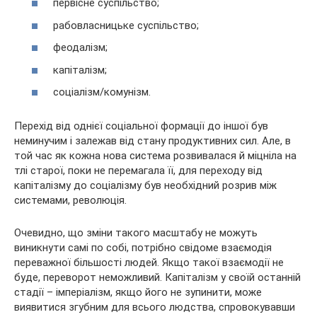
первісне суспільство;
рабовласницьке суспільство;
феодалізм;
капіталізм;
соціалізм/комунізм.
Перехід від однієї соціальної формації до іншої був
неминучим і залежав від стану продуктивних сил. Але, в
той час як кожна нова система розвивалася й міцніла на
тлі старої, поки не перемагала її, для переходу від
капіталізму до соціалізму був необхідний розрив між
системами, революція.
Очевидно, що зміни такого масштабу не можуть
виникнути самі по собі, потрібно свідоме взаємодія
переважної більшості людей. Якщо такої взаємодії не
буде, переворот неможливий. Капіталізм у своїй останній
стадії – імперіалізм, якщо його не зупинити, може
виявитися згубним для всього людства, спровокувавши