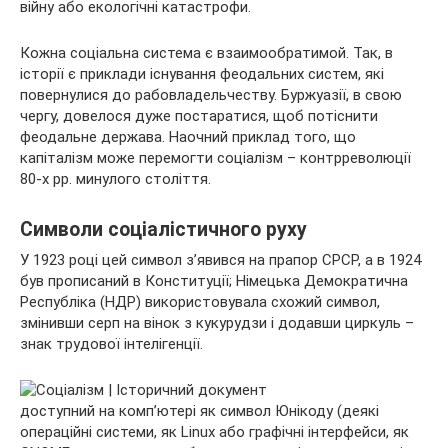
війну або екологічні катастрофи.
Кожна соціальна система є взаимообратимой. Так, в
історії є приклади існування феодальних систем, які
повернулися до рабовладельчеству. Буржуазії, в свою
чергу, довелося дуже постаратися, щоб потіснити
феодальне держава. Наочний приклад того, що
капіталізм може перемогти соціалізм – контрреволюції
80-х рр. минулого століття.
Символи соціалістичного руху
У 1923 році цей символ з’явився на прапор СРСР, а в 1924
був прописаний в Конституції; Німецька Демократична
Республіка (НДР) використовувала схожий символ,
змінивши серп на вінок з кукурудзи і додавши циркуль –
знак трудової інтелігенції.
доступний на комп’ютері як символ Юнікоду (деякі
операційні системи, як Linux або графічні інтерфейси, як