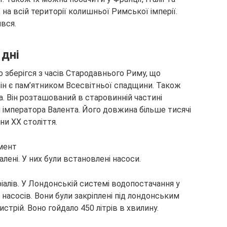
зії, на всій території колишньої Римської імперії.
ився.
 дні
зберігся з часів Стародавнього Риму, що
. Він є пам’ятником Всесвітньої спадщини. Також
. Він розташований в старовинній частині
 імператора Валента. Його довжина більше тисячі
и XX століття.
лені. У них були встановлені насоси.
ріалів. У Лондонській системі водопостачання у
 насосів. Вони були закріплені під лондонським
стрій. Воно гойдало 450 літрів в хвилину.