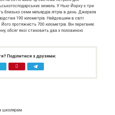
льськогосподарських земель. У Нью-Йорку є три
ь близько семи мільярдів літрів в день. Джерела
ідстані 190 кілометрів. Найдовшим в світі
Його протяжність 700 кілометрів. Він переганяє
енну, обсяг якої становить два з половиною
я? Поділитися з друзями:
та школярам