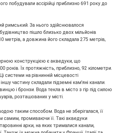
ого побудували ассірійці приблизно 691 року до
й римський. За нього здійснювалося
о будівництво пішло близько двох мільйонів
10 метрів, а довжина його складала 275 метрів,
рною конструкцією є акведуки, що
 років. Їх протяжність, приблизно, 92 кілометри.
Ці системи на рівнинній місцевості
іншу частину складали підземні кам’яні канали.
винцю і бронзи. Вода текла в місто з гір під силою
вуарів, розташованих у місті.
водою таким способом. Вода не зберігалася, її
м самим, промиваючи її. Такі акведуки
Старовинні арки, на яких трималися канали,
ї. Також їх можна побачити у Франції, Італії та