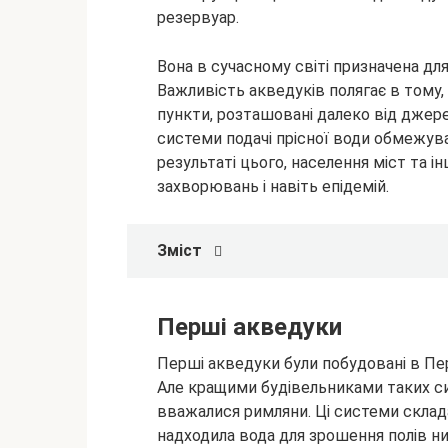
резервуар.
Вона в сучасному світі призначена для
Важливість акведуків полягає в тому,
пункти, розташовані далеко від джерел
системи подачі прісної води обмежува
результаті цього, населення міст та 
захворювань і навіть епідемій.
Зміст
Перші акведуки
Перші акведуки були побудовані в Персі
Але кращими будівельниками таких с
вважалися римляни. Ці системи складали
надходила вода для зрошення полів ни