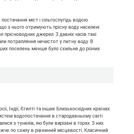
 постачання міст і сільгоспугідь водою.
 що з нього отримують прісну воду населені
 прісноводних джерел. З давніх часів такі
ли потрапляння нечистот у питну воду. В
інших поселень менше було схильне до різних
ї, Індії, Єгипті та інших Близькосхідних країнах.
истем водопостачання в стародавньому світі
ся з тунелів, які були вирізані в горах. З них
жче по схилу в рівнинній місцевості. Класичний