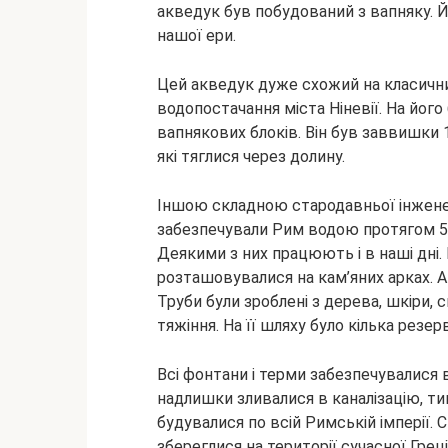
акведук був побудований з вапняку. Й
нашої ери.
Цей акведук дуже схожий на класични
водопостачання міста Ніневії. На йог
вапнякових блоків. Він був заввишки 
які тяглися через долину.
Іншою складною стародавньої інжене
забезпечували Рим водою протягом 500
Деякими з них працюють і в наші дні. 
розташовувалися на кам’яних арках. А 
Труби були зроблені з дерева, шкіри, с
тяжіння. На її шляху було кілька резер
Всі фонтани і терми забезпечувалися 
надлишки зливалися в каналізацію, ти
будувалися по всій Римській імперії. 
збереглися на території сучасної Греці