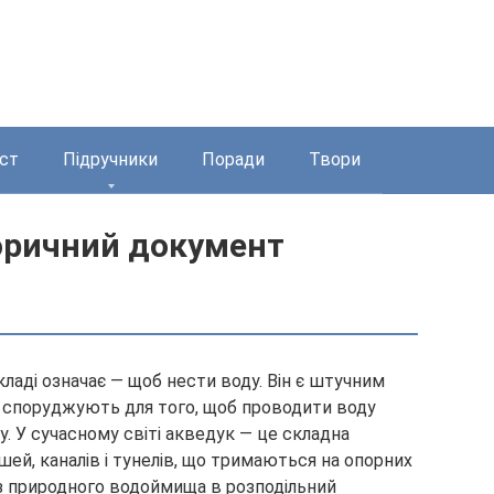
ст
Підручники
Поради
Твори
торичний документ
ладі означає — щоб нести воду. Він є штучним
х споруджують для того, щоб проводити воду
у. У сучасному світі акведук — це складна
шей, каналів і тунелів, що тримаються на опорних
 з природного водоймища в розподільний