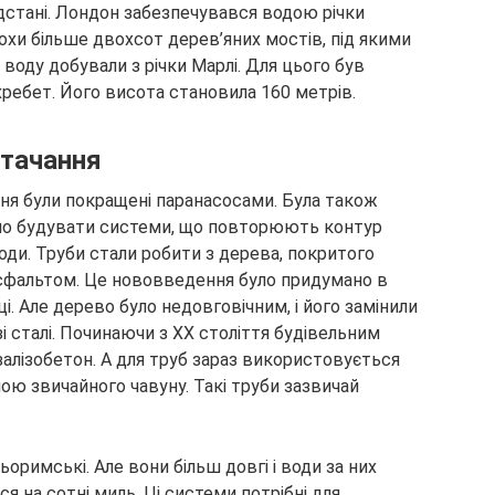
ідстані. Лондон забезпечувався водою річки
охи більше двохсот дерев’яних мостів, під якими
воду добували з річки Марлі. Для цього був
ребет. Його висота становила 160 метрів.
стачання
ння були покращені паранасосами. Була також
ило будувати системи, що повторюють контур
води. Труби стали робити з дерева, покритого
асфальтом. Це нововведення було придумано в
і. Але дерево було недовговічним, і його замінили
і сталі. Починаючи з XX століття будівельним
алізобетон. А для труб зараз використовується
шою звичайного чавуну. Такі труби зазвичай
ньоримські. Але вони більш довгі і води за них
ся на сотні миль. Ці системи потрібні для