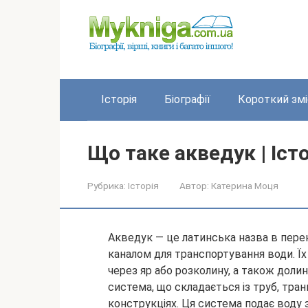
Перейти
до
вмісту
Історія
Біографії
Короткий змі
Що таке акведук | Іс
Рубрика:
Історія
Автор:
Катерина Моця
Акведук — це латинська назва в перек
каналом для транспортування води. Ї
через яр або розколину, а також долин
система, що складається із труб,
тран
конструкціях. Ця система подає воду