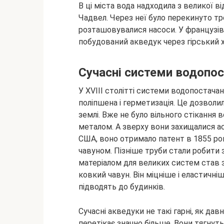
В ці міста вода надходила з великої в
Чадвел. Через неї було перекинуто тр
розташовувалися насоси. У французів 
побудований акведук через гірський х
Сучасні системи водопо
У XVIII столітті системи водопостача
поліпшена і герметизація. Це дозвол
землі. Вже не було вільного стікання 
металом. А зверху вони захищалися 
США, воно отримало патент в 1855 роц
чавуном. Пізніше труби стали робити з
матеріалом для великих систем став з
ковкий чавун. Він міцніше і еластичні
підводять до будинків.
Сучасні акведуки не такі гарні, як дав
перетікає значно більше. Вони тягнуть