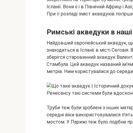
Іспанії. Вони є і в Північній Африці і А
При її розпаді зміст акведуків погірш
Римські акведуки в наші
Найдовший європейський акведук, що 
знаходиться в Іспанії в місті Сеговія
зберігся старовинний акведук Валента
Стамбула. Цей акведук названий ім’ям
метрів. Ним користувалися до середин
Ренесансу такі системи були вдоскона
Труби теж були зроблені з інших мате
середні віки використовувалися п’ять
мостом. У Парижі теж було подібне при