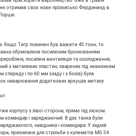
аказав прискорити виробництво. Вже в травні
танк отримав своє нове прізвисько Фердинанд в
Порше.
. Якщо Тигр повинен був важити 45 тонн, то
дбавка обумовлена посиленим бронюванням
рероблені, посилені вентиляція та охолодження,
ений з металевих пластин, зварених під невеликим
 спереду і по 60 мм ззаду і з боків) була
нок наварювання додаткових аркушів металу.
ині корпусу з лівої сторони, прямо під люком.
им командир і заряджаючий. В дах танка були
заряджаючого, навідника і командира. У задній
ри, призначені для стрільби з кулеметів MG 34