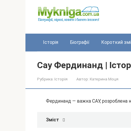
Перейти
до
вмісту
Історія
Біографії
Короткий змі
Сау Фердинанд | Істо
Рубрика:
Історія
Автор:
Катерина Моця
Фердинанд — важка САУ, розроблена 
Зміст