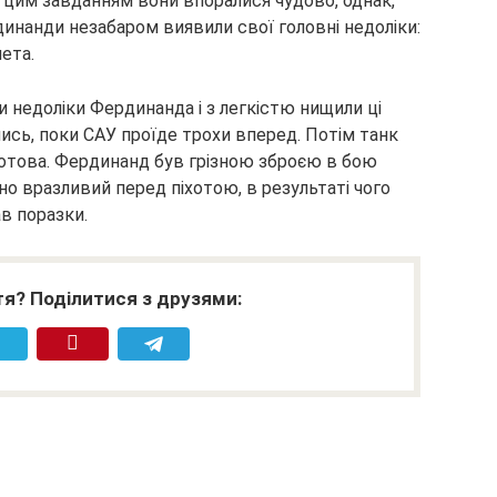
 З цим завданням вони впоралися чудово, однак,
инанди незабаром виявили свої головні недоліки:
мета.
и недоліки Фердинанда і з легкістю нищили ці
ись, поки САУ проїде трохи вперед. Потім танк
отова. Фердинанд був грізною зброєю в бою
но вразливий перед піхотою, в результаті чого
ав поразки.
я? Поділитися з друзями: