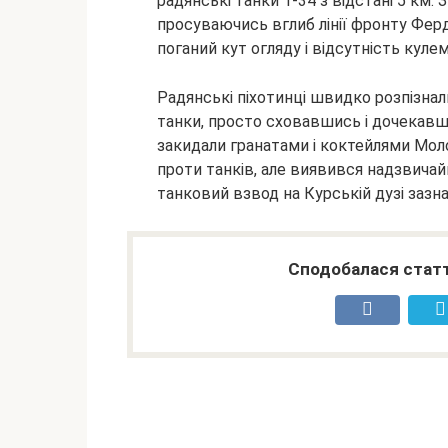
радянські танки Т-34 з відстані 5 км.
просуваючись вглиб лінії фронту Ферд
поганий кут огляду і відсутність куле
Радянські піхотинці швидко розпізнал
танки, просто сховавшись і дочекавш
закидали гранатами і коктейлями Мол
проти танків, але виявився надзвичай
танковий взвод на Курській дузі зазн
Сподобалася статт