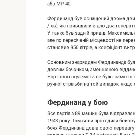
або MP 40.
Фердинанд був оснащений двома двигу
/ хв), які приводили в дію два генера
У танка був задній привід. Максимал
але по пересіченій місцевості не пер
становив 950 літрів, а коефіцієнт витр
Основним знаряддям Фердинанда була 
довгим бочонком, зменшеною віддаче
Бортового кулемета не було, замість
ручної стрільби на той випадок, якщо
Фердинанд у бою
Вся партія з 89 машин була відправлен
1943 року. Там вони проходили бойову
боях Фердинанд довів свою перевагу 