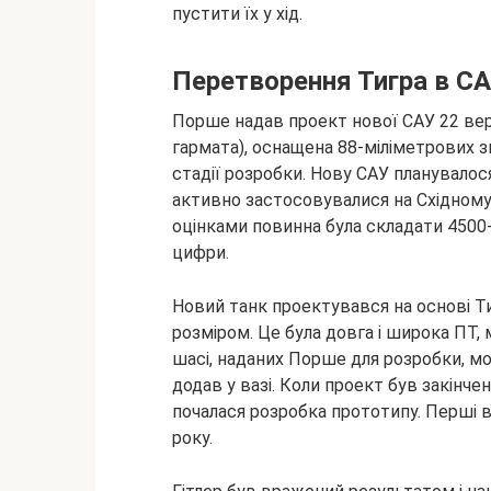
пустити їх у хід.
Перетворення Тигра в С
Порше надав проект нової САУ 22 вер
гармата), оснащена 88-міліметрових з
стадії розробки. Нову САУ планувалося в
активно застосовувалися на Східному 
оцінками повинна була складати 4500-
цифри.
Новий танк проектувався на основі Ти
розміром. Це була довга і широка ПТ,
шасі, наданих Порше для розробки, мо
додав у вазі. Коли проект був закінчен
почалася розробка прототипу. Перші 
року.