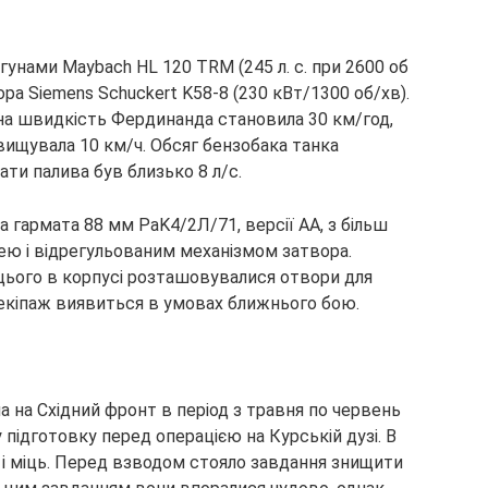
нами Maybach HL 120 TRM (245 л. с. при 2600 об
тора Siemens Schuckert K58-8 (230 кВт/1300 об/хв).
ьна швидкість Фердинанда становила 30 км/год,
евищувала 10 км/ч. Обсяг бензобака танка
ати палива був близько 8 л/с.
гармата 88 мм PaK4/2Л/71, версії АА, з більш
ю і відрегульованим механізмом затвора.
 цього в корпусі розташовувалися отвори для
 екіпаж виявиться в умовах ближнього бою.
а на Східний фронт в період з травня по червень
 підготовку перед операцією на Курській дузі. В
і міць. Перед взводом стояло завдання знищити