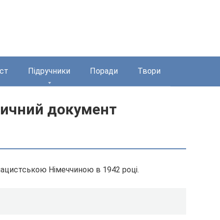
ст
Підручники
Поради
Твори
ричний документ
нацистською Німеччиною в 1942 році.