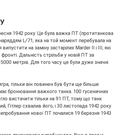
АУ
есня 1942 року. Це була важка ПТ (протитанкова
наряддям L/71, яка на той момент перебувала на
ипустити на заміну застарілих Marder II і III, які
фронті. Дальність стрільби у новій ПТ за
5000 метрів. Для того часу це були дуже значні
гра, тільки він повинен був бути ще більше
 має бронювання важкого танка. 100 гусеничних
гло вистачити тільки на 91 ПТ, тому що танк
ий, Гітлер схвалив його, і 30 листопада 1942 року
випробування нової ПТ почалися 19 березня 1943