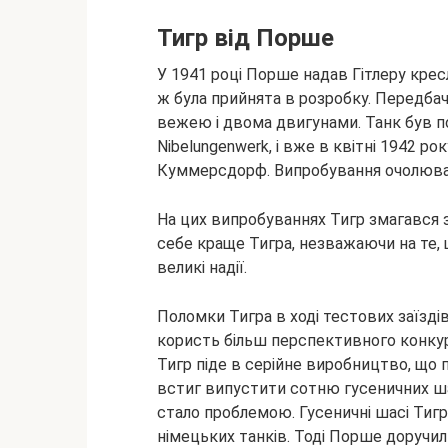
Тигр від Порше
У 1941 році Порше надав Гітлеру крес
ж була прийнята в розробку. Передбач
вежею і двома двигунами.
Танк був 
Nibelungenwerk, і вже в квітні 1942 р
Куммерсдорф. Випробування очолював
На цих випробуваннях Тигр змагався з 
себе краще Тигра, незважаючи на те,
великі надії.
Поломки Тигра в ході тестових заїзді
користь більш перспективного конкуре
Тигр піде в серійне виробництво, що
встиг випустити сотню гусеничних шас
стало проблемою. Гусеничні шасі Тигр
німецьких танків. Тоді Порше доручил