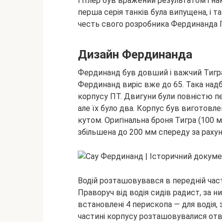
Гітлер був вражений результатом і н
перша серія танків була випущена, і 
честь свого розробника Фердинанда 
Дизайн Фердинанда
Фердинанд був довший і важчий Тигра
Фердинанд виріс вже до 65. Така на
корпусу ПТ. Двигуни були повністю пе
але їх було два. Корпус був виготовл
кутом. Оригінальна броня Тигра (100 мм
збільшена до 200 мм спереду за раху
Водій розташовувався в передній част
Праворуч від водія сидів радист, за н
встановлені 4 перископа — для водія, 
частині корпусу розташовувалися отво