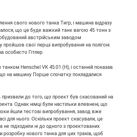
лення свого нового танка Тигр, і машина відразу
алося, що це буде важкий танк вагою 45 тонн з
побудований австрійським заводом
оку пройшов свої перші випробування на полігоні
 особисто Гітлер.
танком Henschel VK 45.01 (H), і останній показав
 що на машину Порше спочатку покладалися
в призвели до того, що проект був скасований на
нта. Однак німці були настільки впевнені, що
 поки йшли тестові випробування, завод вже
і для нього. Оскільки проект скасували, це
а не підходили ні до одного з проектованих
и розробку нового танка для цих траків, щоб