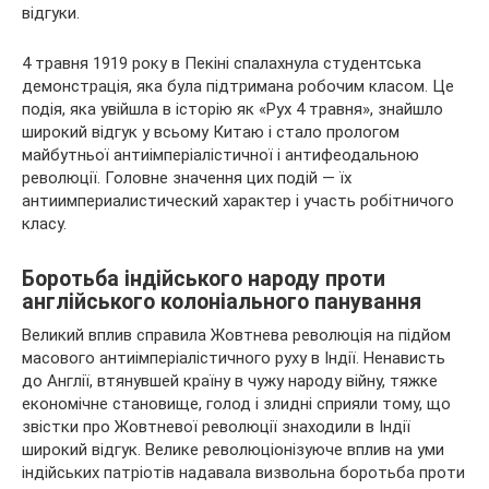
відгуки.
4 травня 1919 року в Пекіні спалахнула студентська
демонстрація, яка була підтримана робочим класом. Це
подія, яка увійшла в історію як «Рух 4 травня», знайшло
широкий відгук у всьому Китаю і стало прологом
майбутньої антиімперіалістичної і антифеодальною
революції. Головне значення цих подій — їх
антиимпериалистический характер і участь робітничого
класу.
Боротьба індійського народу проти
англійського колоніального панування
Великий вплив справила Жовтнева революція на підйом
масового антиімперіалістичного руху в Індії. Ненависть
до Англії, втянувшей країну в чужу народу війну, тяжке
економічне становище, голод і злидні сприяли тому, що
звістки про Жовтневої революції знаходили в Індії
широкий відгук. Велике революціонізуюче вплив на уми
індійських патріотів надавала визвольна боротьба проти