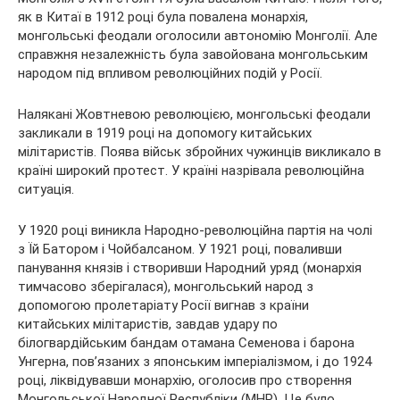
як в Китаї в 1912 році була повалена монархія,
монгольські феодали оголосили автономію Монголії. Але
справжня незалежність була завойована монгольським
народом під впливом революційних подій у Росії.
Налякані Жовтневою революцією, монгольські феодали
закликали в 1919 році на допомогу китайських
мілітаристів. Поява військ збройних чужинців викликало в
країні широкий протест. У країні назрівала революційна
ситуація.
У 1920 році виникла Народно-революційна партія на чолі
з Їй Батором і Чойбалсаном. У 1921 році, поваливши
панування князів і створивши Народний уряд (монархія
тимчасово зберігалася), монгольський народ з
допомогою пролетаріату Росії вигнав з країни
китайських мілітаристів, завдав удару по
білогвардійським бандам отамана Семенова і барона
Унгерна, пов’язаних з японським імперіалізмом, і до 1924
році, ліквідувавши монархію, оголосив про створення
Монгольської Народної Республіки (МНР). Це було