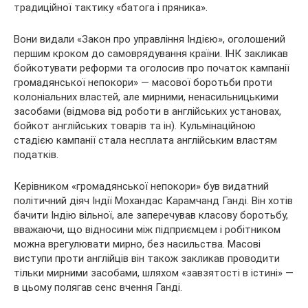
традиційної тактику «батога і пряника».
Вони видали «Закон про управління Індією», оголошений
першим кроком до самоврядування країни. ІНК закликав
бойкотувати реформи та оголосив про початок кампанії
громадянської непокори» — масової боротьби проти
колоніальних властей, але мирними, ненасильницькими
засобами (відмова від роботи в англійських установах,
бойкот англійських товарів та ін). Кульмінаційною
стадією кампанії стала несплата англійським властям
податків.
Керівником «громадянської непокори» був видатний
політичний діяч Індії Мохандас Карамчанд Ганді. Він хотів
бачити Індію вільної, але заперечував класову боротьбу,
вважаючи, що відносини між підприємцем і робітником
можна врегулювати мирно, без насильства. Масові
виступи проти англійців він також закликав проводити
тільки мирними засобами, шляхом «завзятості в істині» —
в цьому полягав сенс вчення Ганді.