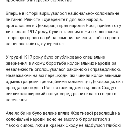
Вперше в історії вирішувалося національно-колоніальне
питання. Рівність і суверенітет для всіх народів,
проголошені в Декларації прав народів Росії, прийнятої у
листопаді 1917 року, були втіленням в життя ленінської
теорії про право націй на самовизначення, тобто право
на незалежність, суверенітет.
У грудні 1917 року було опубліковано спеціальне
звернення, в якому, боротьба колоніальних народів за
незалежність оголошувалася законною і справедливою.
Незважаючи на всі перешкоди, які чинили колоніальними
адміністраціями і реакційними колами, ця Декларація, як і
правда про події в Росії, стали відомі в країнах Сходу і
викликали широкий відгук серед різних класів і верств
населення.
Але як би не було велике вплив Жовтневої революції на
колоніальні народи, воно не змогло б проявитися з
такою силою, якби в країнах Сходу не відбулися глибокі