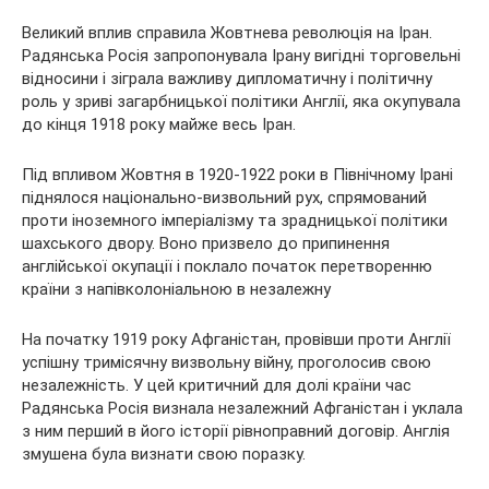
Великий вплив справила Жовтнева революція на Іран.
Радянська Росія запропонувала Ірану вигідні торговельні
відносини і зіграла важливу дипломатичну і політичну
роль у зриві загарбницької політики Англії, яка окупувала
до кінця 1918 року майже весь Іран.
Під впливом Жовтня в 1920-1922 роки в Північному Ірані
піднялося національно-визвольний рух, спрямований
проти іноземного імперіалізму та зрадницької політики
шахського двору. Воно призвело до припинення
англійської окупації і поклало початок перетворенню
країни з напівколоніальною в незалежну
На початку 1919 року Афганістан, провівши проти Англії
успішну тримісячну визвольну війну, проголосив свою
незалежність. У цей критичний для долі країни час
Радянська Росія визнала незалежний Афганістан і уклала
з ним перший в його історії рівноправний договір. Англія
змушена була визнати свою поразку.