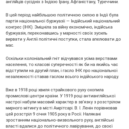
англійців сусідніх з Індією Ірану, Афганістану, Туреччини.
В цей період найбільшою політичною силою в Індії була
партія національної буржуазії — Індійський національний
конгрес (ІНК). Зміцніла за війну економічно, індійська
буржуазія, переконавшись у марності своїх зусиль
вирвати у Англії політичні поступки, стала апелювати до
мас.
Оскільки колоніальний гніт відчувався усіма верствами
населення, то класові суперечності як би на якийсь час
відступили на другий план, і гасло ІНК про національної
незалежності ставав гаслом всього індійського народу.
Вже в 1918 році хвиля страйкового руху охопила
промислові центри країни. У 1919 році антианглійської
настрої набули масовий характер в зв’язку з розстрілом
мирного мітингу в місті Амрітсарі. В. І. Ленін порівнював
цей розстріл 9 січня 1905 року в Росії. Налякані
зростанням національно-визвольного руху, англійські
власті вдалися до політичного лавірування, до своєї