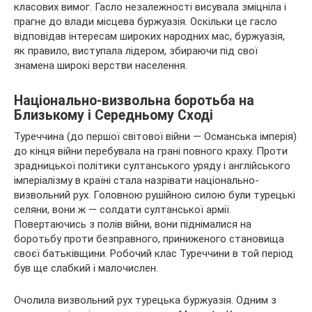
класових вимог. Гасло незалежності висувала зміцніла і
прагне до влади місцева буржуазія. Оскільки це гасло
відповідав інтересам широких народних мас, буржуазія,
як правило, виступала лідером, збираючи під свої
знамена широкі верстви населення.
Національно-визвольна боротьба на
Близькому і Середньому Сході
Туреччина (до першої світової війни — Османська імперія)
до кінця війни перебувала на грані повного краху. Проти
зрадницької політики султанського уряду і англійського
імперіалізму в країні стала назрівати національно-
визвольний рух. Головною рушійною силою були турецькі
селяни, вони ж — солдати султанської армії.
Повертаючись з полів війни, вони піднімалися на
боротьбу проти безправного, приниженого становища
своєї батьківщини. Робочий клас Туреччини в той період
був ще слабкий і малочислен.
Очолила визвольний рух турецька буржуазія. Одним з