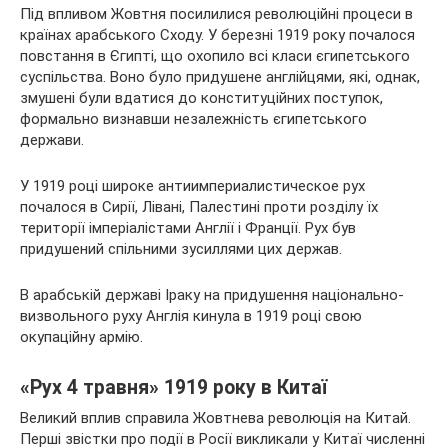
Під впливом Жовтня посилилися революційні процеси в
країнах арабського Сходу. У березні 1919 року почалося
повстання в Єгипті, що охопило всі класи єгипетського
суспільства. Воно було придушене англійцями, які, однак,
змушені були вдатися до конституційних поступок,
формально визнавши незалежність єгипетського
держави.
У 1919 році широке антиимпериалистическое рух
почалося в Сирії, Лівані, Палестині проти розділу їх
території імперіалістами Англії і Франції. Рух був
придушений спільними зусиллями цих держав.
В арабській державі Іраку на придушення національно-
визвольного руху Англія кинула в 1919 році свою
окупаційну армію.
«Рух 4 травня» 1919 року в Китаї
Великий вплив справила Жовтнева революція на Китай.
Перші звістки про події в Росії викликали у Китаї численні