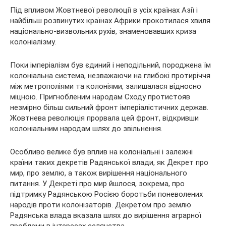
Під впливом Жовтневої революції в усіх країнах Азії і
найбільш розвинутих країнах Африки прокотилася хвиля
національно-визвольних рухів, знаменовавших криза
колоніалізму.
Поки імперіалізм
був єдиний і неподільний, породжена їм
колоніальна система, незважаючи на глибокі протиріччя
між метрополіями та колоніями, залишалася відносно
міцною. Пригнобленим народам Сходу протистояв
незмірно більш сильний фронт імперіалістичних держав.
Жовтнева революція прорвала цей фронт, відкривши
колоніальним народам шлях до звільнення.
Особливо велике був вплив на колоніальні і залежні
країни таких декретів Радянської влади, як Декрет про
мир, про землю, а також вирішення національного
питання. У Декреті про мир йшлося, зокрема, про
підтримку Радянською Росією боротьби поневолених
народів проти колонізаторів. Декретом про землю
Радянська влада вказала шлях до вирішення аграрної
проблеми в інтересах селянства.