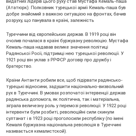
видатних лідерів цього руху став Мустафа Кемаль-паша
(Ататюрк). Полковник турецької армії Кемаль-паша був
добре знайомий з важкою ситуацією на фронтах, бачив
розруху, що панувала в країні, залежність
Туреччини від європейських держав. В 1919 році він
очолив почалася в країні буржуазну революцію. Мустафа
Кемаль-паша надавав велике значення політиці
Радянської Росії, підтримці нею турецької революції. У
1921 році він уклав з РРФСР договір про дружбу і
братерство.
Країни Антанти робили все, щоб підірвати радянсько-
турецькі відносини, задушити національно-визвольний
рух в Туреччині. В умовах розпочатої інтервенції держав
радянська допомога, як політична, так і матеріальна,
зіграла величезну роль у перемозі революції. У 1922 році
інтервенти були розбиті, революційні сили скинули
султанат і в 1923 році проголосили республіку (по імені
Кемаля буржуазна національна революція в Туреччині
називається кемалистской).