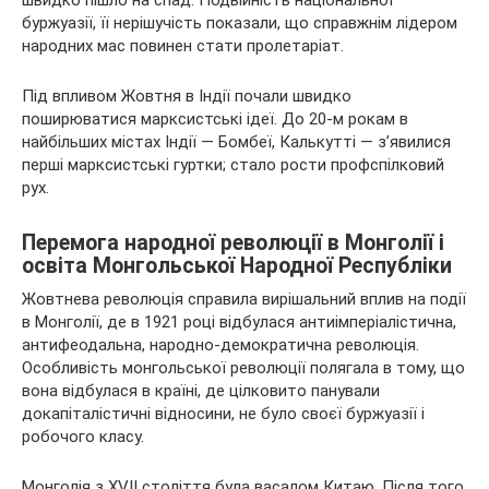
буржуазії, її нерішучість показали, що справжнім лідером
народних мас повинен стати пролетаріат.
Під впливом Жовтня в Індії почали швидко
поширюватися марксистські ідеї. До 20-м рокам в
найбільших містах Індії — Бомбеї, Калькутті — з’явилися
перші марксистські гуртки; стало рости профспілковий
рух.
Перемога народної революції в Монголії і
освіта Монгольської Народної Республіки
Жовтнева революція справила вирішальний вплив на події
в Монголії, де в 1921 році відбулася антиімперіалістична,
антифеодальна, народно-демократична революція.
Особливість монгольської революції полягала в тому, що
вона відбулася в країні, де цілковито панували
докапіталістичні відносини, не було своєї буржуазії і
робочого класу.
Монголія з XVII століття була васалом Китаю. Після того,