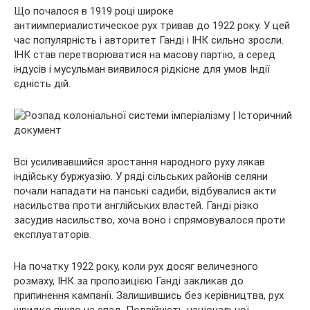
Що почалося в 1919 році широке
антиимпериалистическое рух тривав до 1922 року. У цей
час популярність і авторитет Ганді і ІНК сильно зросли.
ІНК став перетворюватися на масову партію, а серед
індусів і мусульман виявилося рідкісне для умов Індії
єдність дій.
Всі усиливавшийся зростання народного руху лякав
індійську буржуазію. У ряді сільських районів селяни
почали нападати на панські садиби, відбувалися акти
насильства проти англійських властей. Ганді різко
засудив насильство, хоча воно і спрямовувалося проти
експлуататорів.
На початку 1922 року, коли рух досяг величезного
розмаху, ІНК за пропозицією Ганді закликав до
припинення кампанії. Залишившись без керівництва, рух
швидко пішло на спад. Подвійність національної