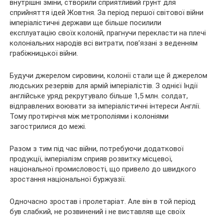
внутрішні зміни, створили сприятливий грунт для
сприйняття ідей Жовтня. За період першої світової війни
імперіалістичні держави ще більше посилили
експлуатацію своїх колоній, прагнучи перекласти на плечі
колоніальних народів всі витрати, пов’язані з веденням
грабіжницької війни.
Будучи джерелом сировини, колонії стали ще й джерелом
людських резервів для армій імперіалістів. З однієї Індії
англійське уряд рекрутувало більше 1,5 млн. солдат,
відправлених воювати за імперіалістичні інтереси Англії.
Тому протиріччя між метрополіями і колоніями
загострилися до межі.
Разом з тим під час війни, потребуючи додаткової
продукції, імперіалізм сприяв розвитку місцевої,
національної промисловості, що привело до швидкого
зростання національної буржуазії.
Одночасно зростав і пролетаріат. Але він в той період
був слабкий, не розвинений і не виставляв ще своїх