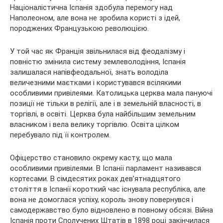
Націоналістична Іспанія здобула перемогу над
Наполеоном, але вона не зробила користі з ідей,
породжених Французькою революцією.
У той час як Франція звільнилася від феодалізму і
повністю змінила систему землеволодіння, Іспанія
залишалася напівфеодальної, знать володіла
величезними маєтками і користувався всілякими
особливими привілеями. Католицька церква мала пануючі
позиції не тільки в релігії, але і в земельній власності, в
торгівлі, в освіті. Церква була найбільшим земельним
власником і вела велику торгівлю. Освіта цілком
перебувало під її контролем.
Офіцерство становило окрему касту, що мала
особливими привілеями. В Іспанії парламент називався
кортесами. В сімдесятих роках дев’ятнадцятого
століття в Іспанії короткий час існувала республіка, але
вона не домоглася успіху, король знову повернувся і
самодержавство було відновлено в повному обсязі. Війна
Іспанія проти Сполучених Штатів в 1898 році закінчилася