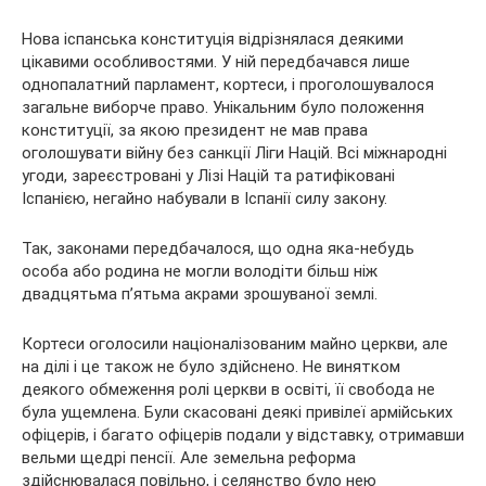
Нова іспанська конституція відрізнялася деякими
цікавими особливостями. У ній передбачався лише
однопалатний парламент, кортеси, і проголошувалося
загальне виборче право. Унікальним було положення
конституції, за якою президент не мав права
оголошувати війну без санкції Ліги Націй. Всі міжнародні
угоди, зареєстровані у Лізі Націй та ратифіковані
Іспанією, негайно набували в Іспанії силу закону.
Так, законами передбачалося, що одна яка-небудь
особа або родина не могли володіти більш ніж
двадцятьма п’ятьма акрами зрошуваної землі.
Кортеси оголосили націоналізованим майно церкви, але
на ділі і це також не було здійснено. Не винятком
деякого обмеження ролі церкви в освіті, її свобода не
була ущемлена. Були скасовані деякі привілеї армійських
офіцерів, і багато офіцерів подали у відставку, отримавши
вельми щедрі пенсії. Але земельна реформа
здійснювалася повільно, і селянство було нею