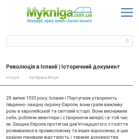
Перейти
до
вмісту
Пошук:
Революція в Іспанії | Історичний документ
Історія
Катерина Моця
29 липня 1933 року. Іспанія і Португалія утворюють
південно-західну окраїну Європи, вони грали важливу
роль в європейській та світовій історії. Вони виснажили
себе, роблячи авантюри і створюючи імперії; і в той час
як Західна Європа протягом дев’ятнадцятого століття
розвивалася в промисловому та інших відносинах, в цих
країнах панували відсталість і тиранія духовенства.