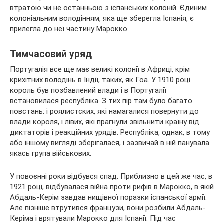
втратою чи не останньою з іспанських колоній. Єдиним
колоніальним володінням, яка ще зберегла Іспанія, є
прилегла до неї частину Марокко.
Тимчасовий уряд
Португалія все ще має великі колонії в Африці, крім
крихітних володінь в Індії, таких, як Гоа. У 1910 році
король був позбавлений влади і в Португалії
встановилася республіка. З тих пір там було багато
повстань: і роялистских, які намагалися повернути до
влади короля, і лівих, які прагнули звільнити країну від
диктаторів і реакційних урядів. Республіка, однак, в тому
або іншому вигляді зберігалася, і зазвичай в ній панувала
якась група військових.
У повоєнні роки відбувся спад. Приблизно в цей же час, в
1921 році, відбувалася війна проти рифів в Марокко, в якій
Абдаль-Керім завдав нищівної поразки іспанської армії.
Але пізніше втрутився французи, вони розбили Абдаль-
Керіма і врятували Марокко для Іспанії. Під час