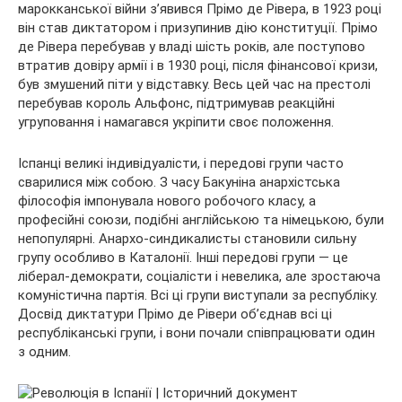
марокканської війни з’явився Прімо де Рівера, в 1923 році
він став диктатором і призупинив дію конституції. Прімо
де Рівера перебував у владі шість років, але поступово
втратив довіру армії і в 1930 році, після фінансової кризи,
був змушений піти у відставку. Весь цей час на престолі
перебував король Альфонс, підтримував реакційні
угруповання і намагався укріпити своє положення.
Іспанці великі індивідуалісти, і передові групи часто
сварилися між собою. З часу Бакуніна анархістська
філософія імпонувала нового робочого класу, а
професійні союзи, подібні англійською та німецькою, були
непопулярні. Анархо-синдикалисты становили сильну
групу особливо в Каталонії. Інші передові групи — це
ліберал-демократи, соціалісти і невелика, але зростаюча
комуністична партія. Всі ці групи виступали за республіку.
Досвід диктатури Прімо де Рівери об’єднав всі ці
республіканські групи, і вони почали співпрацювати один
з одним.