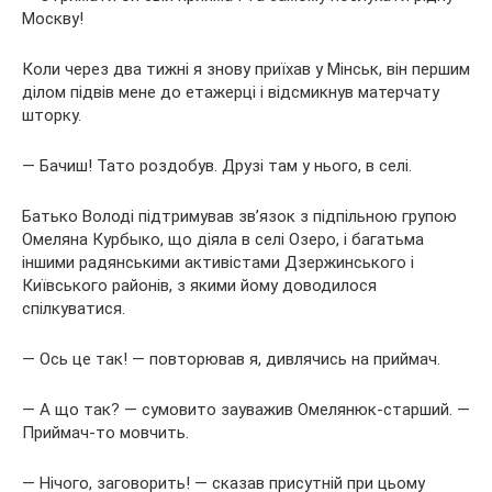
Москву!
Коли через два
тижні я знову приїхав у Мінськ, він першим
ділом підвів мене до етажерці і відсмикнув матерчату
шторку.
— Бачиш! Тато роздобув. Друзі там у нього, в селі.
Батько Володі підтримував зв’язок з підпільною групою
Омеляна Курбыко, що діяла в селі Озеро, і багатьма
іншими радянськими активістами Дзержинського і
Київського районів, з якими йому доводилося
спілкуватися.
— Ось це так! — повторював я, дивлячись на приймач.
— А що так? — сумовито зауважив Омелянюк-старший. —
Приймач-то мовчить.
— Нічого, заговорить! — сказав присутній при цьому