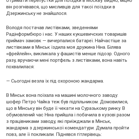
отримати перепустки для поїздки в Москву. Видно, міцно
він розгнівався, що мисливців для такої поїздки в
Дзержинську не знайшлося.
Володя постачав листівками, зведеннями
Радінформбюро і нас. У наших кукшевичских товаришів
приймач замовк — вичерпалися батареї. Найчастіше за
листівками в Мінськ їздила моя дружина Ніна. Білява
«фрейлейн», викликала у фашистів менше підозр. Одного
разу, вручаючи мені портфель з листівками, вона навіть
похвалилася:
— Сьогодні везла їх під охороною жандарма.
В Мінськ вона поїхала на машині молочного заводу:
шофер Петро Чайка теж був підпільником. Домовилися,
що в Мінську він буде її чекати на Суразькому ринку. В
обумовлений час Ніна прийшла і побачила в кузові разом
з працівниками заводу, які приїжджали в Мінськ,
жандарма з дзержинської комендатури. Думала пройти
повз, але її покликали. Піднявся гітлерівець: