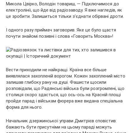
Микола Цвірко, Володін товариш, — Підключимося до
електролінії, що йде від радіозаводу. Я вже нагледів, як
це зробити. Залишиться тільки з’єднати обірвані дроти.
І одного разу приймач заговорив. Яке це було щастя
почути знайомі позивні і слова «Говорить Москва»!
Вести приходили не найкращі. Країна все більше
виявлялася захопленій ворогом. Кожен захоплений місто
залишав глибоку рану на душі. Фашисти щосили
розповідали, що Радянські війська були розгромлені, що
столиця скоро здасться, що ось-ось на Красній площі
пройде парад і військам фюрера вже видана спеціальна
форма для нього.
Начальник дзержинської управи Дмитрієв сповістив:
бажають бути присутніми на цьому параді можуть