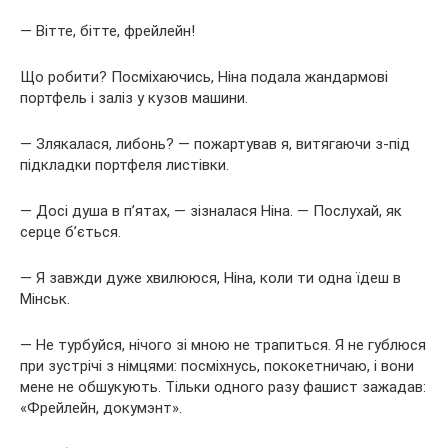
— Вітте, бітте, фрейлейн!
Що робити? Посміхаючись, Ніна подала жандармові
портфель і заліз у кузов машини.
— Злякалася, либонь? — пожартував я, витягаючи з-під
підкладки портфеля листівки.
— Досі душа в п’ятах, — зізналася Ніна. — Послухай, як
серце б’ється.
— Я завжди дуже хвилююся, Ніна, коли ти одна їдеш в
Мінськ.
— Не турбуйся, нічого зі мною не трапиться. Я не гублюся
при зустрічі з німцями: посміхнусь, пококетничаю, і вони
мене не обшукують. Тільки одного разу фашист зажадав:
«Фрейлейн, докумэнт».