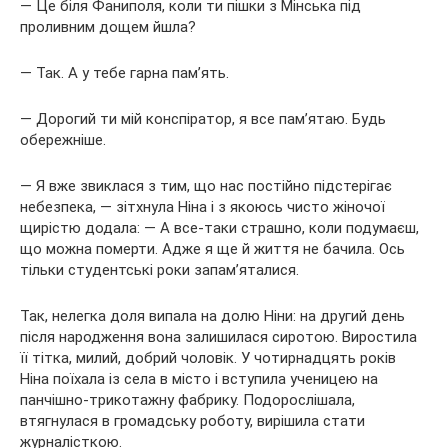
— Це біля Фаниполя, коли ти пішки з Мінська під
проливним дощем йшла?
— Так. А у тебе гарна пам’ять.
— Дорогий ти мій конспіратор, я все пам’ятаю. Будь
обережніше.
— Я вже звиклася з тим, що нас постійно підстерігає
небезпека, — зітхнула Ніна і з якоюсь чисто жіночої
щирістю додала: — А все-таки страшно, коли подумаєш,
що можна померти. Адже я ще й життя не бачила. Ось
тільки студентські роки запам’яталися.
Так, нелегка доля випала на долю Ніни: на другий день
після народження вона залишилася сиротою. Виростила
її тітка, милий, добрий чоловік. У чотирнадцять років
Ніна поїхала із села в місто і вступила ученицею на
панчішно-трикотажну фабрику. Подорослішала,
втягнулася в громадську роботу, вирішила стати
журналісткою.