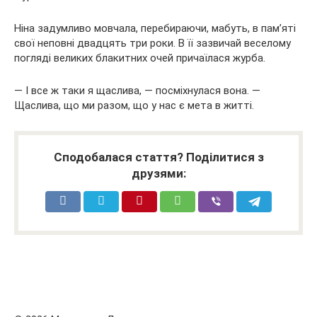
Ніна задумливо мовчала, перебираючи, мабуть, в пам’яті
свої неповні двадцять три роки. В її зазвичай веселому
погляді великих блакитних очей причаїлася журба.
— І все ж таки я щаслива, — посміхнулася вона. —
Щаслива, що ми разом, що у нас є мета в житті.
Сподобалася стаття? Поділитися з
друзями: