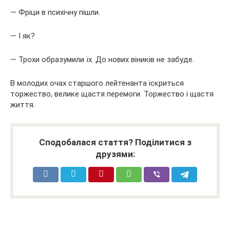
— Фріци в психічну пішли.
— І як?
— Трохи образумили їх. До нових віників не забуде.
В молодих очах старшого лейтенанта іскриться
торжество, велике щастя перемоги. Торжество і щастя
життя.
Сподобалася стаття? Поділитися з
друзями: