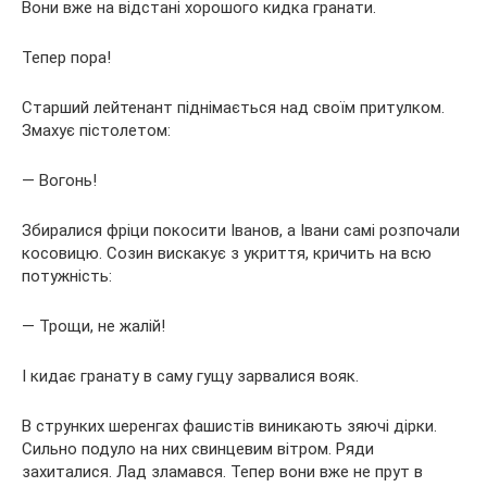
Вони вже на відстані хорошого кидка гранати.
Тепер пора!
Старший лейтенант піднімається над своїм притулком.
Змахує пістолетом:
— Вогонь!
Збиралися фріци покосити Іванов, а Івани самі розпочали
косовицю. Созин вискакує з укриття, кричить на всю
потужність:
— Трощи, не жалій!
І кидає гранату в саму гущу зарвалися вояк.
В струнких шеренгах фашистів виникають зяючі дірки.
Сильно подуло на них свинцевим вітром. Ряди
захиталися. Лад зламався. Тепер вони вже не прут в