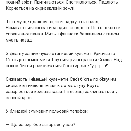
повний зріст. Пригинаються. Спотикаються. Падають.
Корчаться на скривавленій землі.
Ті, кому ще вдалося вціліти, задкують назад.
Намагаються сховатися один за одного. Це і є початок
справжньої паніки. Мить, і фашисти безладним стадом
мчать назад.
З флангу за ним чухає станковий кулемет. Уривчасто
б’ють ротні міномети. Рвуться ручні гранати Созіна. Над
полем битви розкочується богатирське “у-р-р-а!”.
Оживають і німецькі кулемети. Свої б’ють по біжучим
своїм, відтинаючи їм шлях до відступу. Круто
заварюється кривава каша. Гітлерівці захлинаються у
власній крові.
У бліндажі зуммерит польовий телефон:
— Що за сир-бор загорівся у вас?