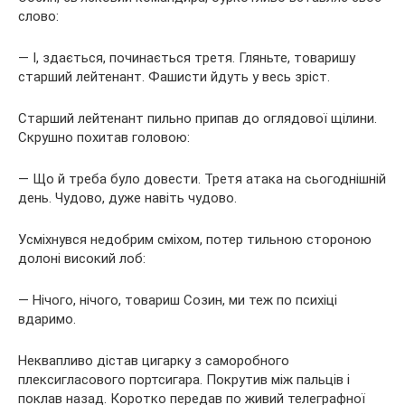
слово:
— І, здається, починається третя. Гляньте, товаришу
старший лейтенант. Фашисти йдуть у весь зріст.
Старший лейтенант пильно припав до оглядової щілини.
Скрушно похитав головою:
— Що й треба було довести. Третя атака на сьогоднішній
день. Чудово, дуже навіть чудово.
Усміхнувся недобрим сміхом, потер тильною стороною
долоні високий лоб:
— Нічого, нічого, товариш Созин, ми теж по психіці
вдаримо.
Неквапливо дістав цигарку з саморобного
плексигласового портсигара. Покрутив між пальців і
поклав назад. Коротко передав по живий телеграфної