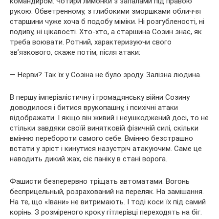
командиром. Чотири лимонки з запалами під правою
рукою. Обветренному, з глибокими зморшками обличчя
старшини чуже хоча б подобу міміки. Ні розгубленості, ні
подиву, ні цікавості. Хто-хто, а старшина Созин знає, як
треба воювати. Ротний, характеризуючи свого
зв’язкового, скаже потім, після атаки:
— Нерви? Так їх у Созіна не було зроду. Залізна людина.
В першу імперіалістичну і громадянську війни Созину
доводилося і битися врукопашну, і психічні атаки
відображати. І якщо він живий і неушкоджений досі, то не
стільки завдяки своїй винятковій фізичній силі, скільки
вмінню перебороти самого себе. Вмінню безстрашно
встати у зріст і кинутися назустріч атакуючим. Саме це
наводить дикий жах, сіє паніку в стані ворога.
Фашисти безперервно тріщать автоматами. Вогонь
бесприцельный, розрахований на переляк. На замішання.
На те, що «Івани» не витримають. І тоді коси їх під самий
корінь. З розміреного кроку гітлерівці переходять на біг.