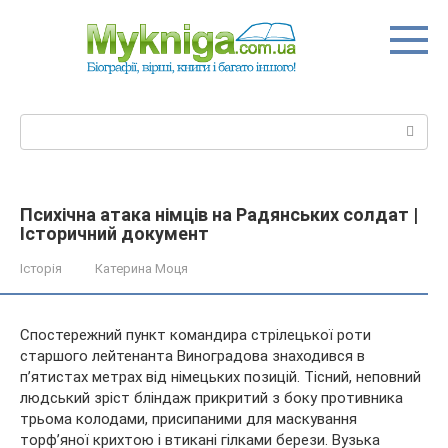
Перейти
до
вмісту
Пошук:
Психічна атака німців на Радянських солдат |
Історичний документ
Історія
Катерина Моця
Спостережний пункт командира стрілецької роти
старшого лейтенанта Виноградова знаходився в
п’ятистах метрах від німецьких позицій. Тісний, неповний
людський зріст бліндаж прикритий з боку противника
трьома колодами, присипаними для маскування
торф’яної крихтою і
втикані гілками берези. Вузька