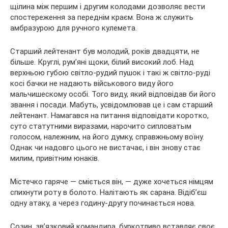
щілина між першим і другим колодами дозволяє вести
спостереження за переднім краєм. Вона ж служить
амбразурою для ручного кулемета.
Старший лейтенант був молодий, років двадцяти, не
більше. Круглі, рум’яні щоки, білий високий лоб. Над
верхньою губою світло-рудий пушок і такі ж світло-руді
косі бачки не надають військового виду його
мальчишескому особі. Того виду, який відповідав би його
звання і посади. Мабуть, усвідомлював це і сам старший
лейтенант. Намагався на питання відповідати коротко,
суто статутними виразами, нарочито сипловатым
голосом, належним, на його думку, справжньому воїну.
Однак чи надовго цього не вистачає, і він знову стає
милим, привітним юнаків.
Містечко гаряче — сміється він, — дуже хочеться німцям
спихнути роту в болото. Налітають як сарана. Відіб’єш
одну атаку, а через годину-другу починається нова.
Созин, зв’язковий командира, буркотливо вставляє своє