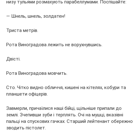
низу тульями розмахують парабеллумами. Поспішайте:
— Шнель, шнель, золдатен!
Триста метрів.
Рота Виноградова лежить не ворухнувшись.
Двісті.
Рота Виноградова мовчить.
Сто. Чітко видно обличчя, кишені на кітелях, кобури та
планшети офіцерів.
Завмерли, причаїлися наші бійці, щільніше припали до
землі. Зчепивши зуби і терплять. Очі на мушці, вказівні
пальці на спускових гачках. Старший лейтенант обережно
зводить пістолет.