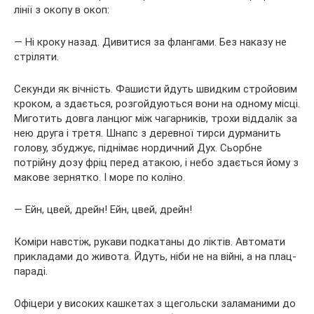
лінії з окопу в окоп:
— Ні кроку назад. Дивитися за флангами. Без наказу не
стріляти.
Секунди як вічність. Фашисти йдуть швидким стройовим
кроком, а здається, розгойдуються вони на одному місці.
Миготить довга ланцюг між чагарників, трохи віддалік за
нею друга і третя. Шнапс з деревної тирси дурманить
голову, збуджує, піднімає нордичний Дух. Сьорбне
потрійну дозу фріц перед атакою, і небо здається йому з
макове зернятко. І море по коліно.
— Ейн, цвей, дрейн! Ейн, цвей, дрейн!
Коміри навстіж, рукави подкатаны до ліктів. Автомати
прикладами до живота. Йдуть, ніби не на війні, а на плац-
параді.
Офіцери у високих кашкетах з щегольски заламаними до