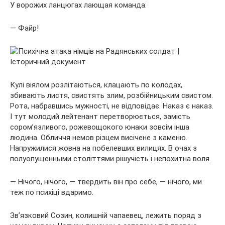
У ворожих ланцюгах лающая команда:
— Файр!
Кулі віялом розлітаються, клацають по колодах,
збивають листя, свистять злим, розбійницьким свистом.
Рота, набравшись мужності, не відповідає. Наказ є наказ.
І тут молодий лейтенант перетворюється, замість
сором’язливого, рожевощокого юнаки зовсім інша
людина. Обличчя немов різцем висічене з каменю.
Напружилися жовна на побелевших вилицях. В очах з
полуопущенными століттями рішучість і непохитна воля.
— Нічого, нічого, — твердить він про себе, — нічого, ми
теж по психіці вдаримо.
Зв’язковий Созин, колишній чапаевец, лежить поряд з