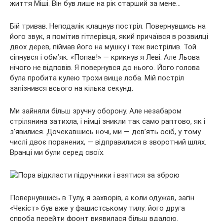
життя Міші. Він був лише на рік старший за мене…
Бій тривав. Неподалік клацнув постріл. Повернувшись на
його звук, я помітив гітлерівця, який причаївся в розвилці
двох дерев, піймав його на мушку і теж вистрілив. Той
сіпнувся і обм’як. «Попав!» — крикнув я Леві. Але Льова
нічого не відповів. Я повернувся до нього. Його голова
була пробита кулею трохи вище лоба. Мій постріл
запізнився всього на кілька секунд.
Ми зайняли більш зручну оборону. Але незабаром
стрілянина затихла, і німці зникли так само раптово, як і
з’явилися. Дочекавшись ночі, ми — дев’ять осіб, у тому
числі двоє поранених, — відправилися в зворотний шлях.
Вранці ми були серед своїх.
Повернувшись в Тулу, я захворів, а коли одужав, загін
«Чекіст» був вже у фашистському тилу: його друга
спроба перейти фронт виявилася більш вдалою.