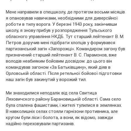
Мене направили в спецшколу, де протягом восьми місяців
я опановував навичками, необхідними для диверсійної
роботи в тилу ворога. У березні 1943 року, закінчивши
школу, я знову прибув у розпорядження Тульського
обласного управління НКДБ. Тут старший лейтенант В. М.
Петров доручив мені підібрати хлопців у формувався
партизанський загін «Запорожці». Командиром загону був
призначений старший лейтенант В. С. Парамонов, вже
володів неабияким бойовим досвідом: до цього він
командував загоном «За Батьківщину», який діяв в
Орловській області. Після ретельної бойової підготовки
наш загін був закинутий у ворожий тил.
Ми знаходилися неподалік від села Свитица
Ляховичского району Барановицькій області. Сама село
була спалена фашистами, і жителі тулилися в землянках.
В навколишніх селах стояли гарнізони противника, але
кругом були ліси і болота, а вони, як відомо, завжди
надійно переховували партизанів.