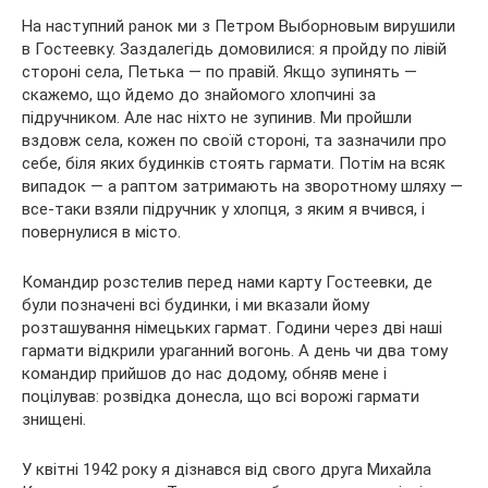
На наступний ранок ми з Петром Выборновым вирушили
в Гостеевку. Заздалегідь домовилися: я пройду по лівій
стороні села, Петька — по правій. Якщо зупинять —
скажемо, що йдемо до знайомого хлопчині за
підручником. Але нас ніхто не зупинив. Ми пройшли
вздовж села, кожен по своїй стороні, та зазначили про
себе, біля яких будинків стоять гармати. Потім на всяк
випадок — а раптом затримають на зворотному шляху —
все-таки взяли підручник у хлопця, з яким я вчився, і
повернулися в місто.
Командир розстелив перед нами карту Гостеевки, де
були позначені всі будинки, і ми вказали йому
розташування німецьких гармат. Години через дві наші
гармати відкрили ураганний вогонь. А день чи два тому
командир прийшов до нас додому, обняв мене і
поцілував: розвідка донесла, що всі ворожі гармати
знищені.
У квітні 1942 року я дізнався від свого друга Михайла