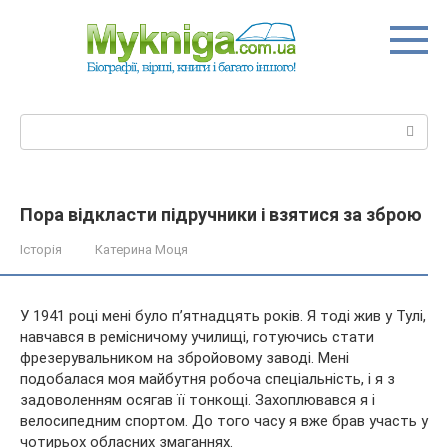
Перейти
до
вмісту
Пошук:
Пора відкласти підручники і взятися за зброю
Історія
Катерина Моця
У 1941 році мені було п’ятнадцять років. Я тоді жив у Тулі,
навчався в ремісничому училищі, готуючись стати
фрезерувальником на збройовому заводі. Мені
подобалася моя майбутня робоча спеціальність, і я з
задоволенням осягав її тонкощі. Захоплювався я і
велосипедним спортом.
До того часу я вже брав участь у
чотирьох обласних змаганнях.