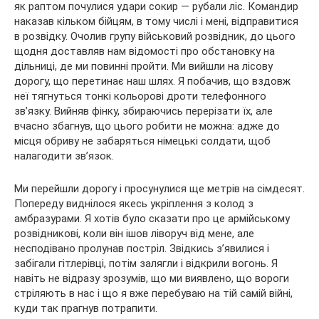
як раптом почулися удари сокир — рубали ліс. Командир
наказав кільком бійцям, в тому числі і мені, відправитися
в розвідку. Очолив групу військовий розвідник, до цього
щодня доставляв нам відомості про обстановку на
дільниці, де ми повинні пройти. Ми вийшли на лісову
дорогу, що перетинає наш шлях. Я побачив, що вздовж
неї тягнуться тонкі кольорові дроти телефонного
зв’язку. Вийняв фінку, збираючись перерізати їх, але
вчасно збагнув, що цього робити не можна: адже до
місця обриву не забаряться німецькі солдати, щоб
налагодити зв’язок.
Ми перейшли дорогу і просунулися ще метрів на сімдесят.
Попереду виднілося якесь укріплення з колод з
амбразурами. Я хотів було сказати про це армійському
розвідникові, коли він ішов ліворуч від мене, але
несподівано пролунав постріл. Звідкись з’явилися і
забігали гітлерівці, потім залягли і відкрили вогонь. Я
навіть не відразу зрозумів, що ми виявлено, що вороги
стріляють в нас і що я вже перебуваю на тій самій війні,
куди так прагнув потрапити.