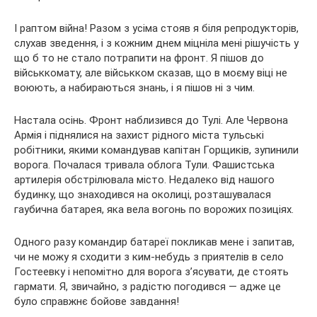
І раптом війна! Разом з усіма стояв я біля репродукторів,
слухав зведення, і з кожним днем міцніла мені рішучість у
що б то не стало потрапити на фронт. Я пішов до
військкомату, але військком сказав, що в моєму віці не
воюють, а набираються знань, і я пішов ні з чим.
Настала осінь. Фронт наблизився до Тулі. Але Червона
Армія і піднялися на захист рідного міста тульські
робітники, якими командував капітан Горщиків, зупинили
ворога. Почалася тривала облога Тули. Фашистська
артилерія обстрілювала місто. Недалеко від нашого
будинку, що знаходився на околиці, розташувалася
гаубична батарея, яка вела вогонь по ворожих позиціях.
Одного разу командир батареї покликав мене і запитав,
чи не можу я сходити з ким-небудь з приятелів в село
Гостеевку і непомітно для ворога з’ясувати, де стоять
гармати. Я, звичайно, з радістю погодився — адже це
було справжнє бойове завдання!