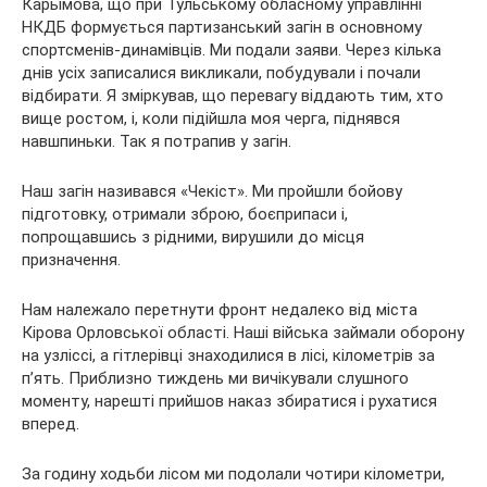
Карымова, що при Тульському обласному управлінні
НКДБ формується партизанський загін в основному
спортсменів-динамівців. Ми подали заяви. Через кілька
днів усіх записалися викликали, побудували і почали
відбирати. Я зміркував, що перевагу віддають тим, хто
вище ростом, і, коли підійшла моя черга, піднявся
навшпиньки. Так я потрапив у загін.
Наш загін називався «Чекіст». Ми пройшли бойову
підготовку, отримали зброю, боєприпаси і,
попрощавшись з рідними, вирушили до місця
призначення.
Нам належало перетнути фронт недалеко від міста
Кірова Орловської області. Наші війська займали оборону
на узліссі, а гітлерівці знаходилися в лісі, кілометрів за
п’ять. Приблизно тиждень ми вичікували слушного
моменту, нарешті прийшов наказ збиратися і рухатися
вперед.
За годину ходьби лісом ми подолали чотири кілометри,