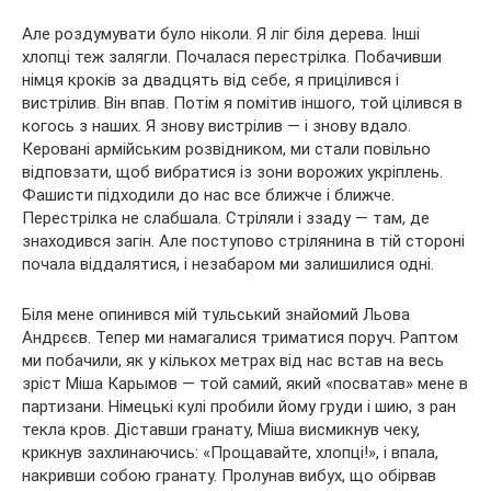
Але роздумувати було ніколи. Я ліг біля дерева. Інші
хлопці теж залягли. Почалася перестрілка. Побачивши
німця кроків за двадцять від себе, я прицілився і
вистрілив. Він впав. Потім я помітив іншого, той цілився в
когось з наших. Я знову вистрілив — і знову вдало.
Керовані армійським розвідником, ми стали повільно
відповзати, щоб вибратися із зони ворожих укріплень.
Фашисти підходили до нас все ближче і ближче.
Перестрілка не слабшала. Стріляли і ззаду — там, де
знаходився загін. Але поступово стрілянина в тій стороні
почала віддалятися, і незабаром ми залишилися одні.
Біля мене опинився мій тульський знайомий Льова
Андрєєв. Тепер ми намагалися триматися поруч. Раптом
ми побачили, як у кількох метрах від нас встав на весь
зріст Міша Карымов — той самий, який «посватав» мене в
партизани. Німецькі кулі пробили йому груди і шию, з ран
текла кров. Діставши гранату, Міша висмикнув чеку,
крикнув захлинаючись: «Прощавайте, хлопці!», і впала,
накривши собою гранату. Пролунав вибух, що обірвав