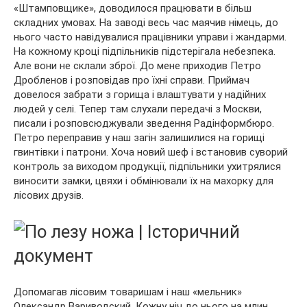
«Штамповщике», доводилося працювати в більш
складних умовах. На заводі весь час маячив німець, до
нього часто навідувалися працівники управи і жандарми.
На кожному кроці підпільників підстерігала небезпека.
Але вони не склали зброї. До мене приходив Петро
Дробленов і розповідав про їхні справи. Приймач
довелося забрати з горища і влаштувати у надійних
людей у селі. Тепер там слухали передачі з Москви,
писали і розповсюджували зведення Радінформбюро.
Петро переправив у наш загін залишилися на горищі
гвинтівки і патрони. Хоча новий шеф і встановив суворий
контроль за виходом продукції, підпільники ухитрялися
виносити замки, цвяхи і обмінювали їх на махорку для
лісових друзів.
Допомагав лісовим товаришам і наш «мельник»
Олександр Вариводский. Кожну ніч до нього на млин