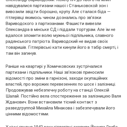
навідувалися партизани нашої і Станьковской зон і
вивозили звідти борошно, крупу. Але сталася біда —
гітлерівці якимось чином дознались про зв’язки
Вариводского з партизанами. Фашисти вивезли
Олександра в мінське СД і піддали тортурам. Але їм не
вдалося зломити волю мужньої підпільника, славного
радянського патріота. Вариводский не видав своїх
товаришів. Гітлерівські кати кинули його в табір смерті, і
там він загинув.
Раніше на квартирі у Хомичковских зустрічалися
партизани і підпільники. Наші зв’язкові приносили
відомості про зміни в гарнізоні, заходи окупаційних
властей, про ворожих перевезеннях по шосе і залізниці.
Продовжував небезпечну роботу на станції Олексій
Шалай. Постійно вела спостереження за залізницею Валя
Жданович. Вони встановили тісний контакт з
разведгруппой Михайла Мінакова і забезпечували його
цінними відомостями.
У кінці грудня 1942 року гітлерівці схопили Йосипа Гриба.