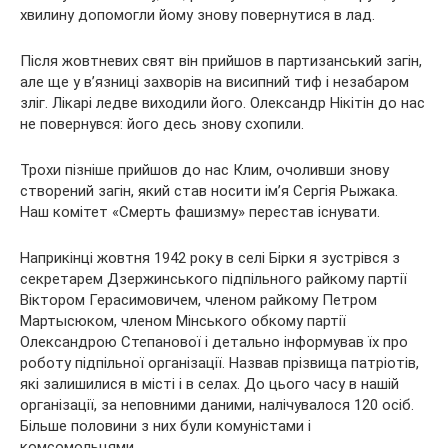
хвилину допомогли йому знову повернутися в лад.
Після жовтневих свят він прийшов в партизанський загін,
але ще у в’язниці захворів на висипний тиф і незабаром
зліг. Лікарі ледве виходили його. Олександр Нікітін до нас
не повернувся: його десь знову схопили.
Трохи пізніше прийшов до нас Клим, очоливши знову
створений загін, який став носити ім’я Сергія Рыжака.
Наш комітет «Смерть фашизму» перестав існувати.
Наприкінці жовтня 1942 року в селі Бірки я зустрівся з
секретарем Дзержинського підпільного райкому партії
Віктором Герасимовичем, членом райкому Петром
Мартысюком, членом Мінського обкому партії
Олександрою Степанової і детально інформував їх про
роботу підпільної організації. Назвав прізвища патріотів,
які залишилися в місті і в селах. До цього часу в нашій
організації, за неповними даними, налічувалося 120 осіб.
Більше половини з них були комуністами і
комсомольцями.