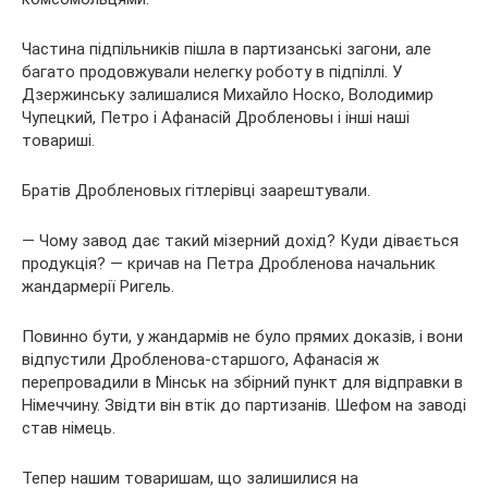
Частина підпільників пішла в партизанські загони, але
багато продовжували нелегку роботу в підпіллі. У
Дзержинську залишалися Михайло Носко, Володимир
Чупецкий, Петро і Афанасій Дробленовы і інші наші
товариші.
Братів Дробленовых гітлерівці заарештували.
— Чому завод дає такий мізерний дохід? Куди дівається
продукція? — кричав на Петра Дробленова начальник
жандармерії Ригель.
Повинно бути, у жандармів не було прямих доказів, і вони
відпустили Дробленова-старшого, Афанасія ж
перепровадили в Мінськ на збірний пункт для відправки в
Німеччину. Звідти він втік до партизанів. Шефом на заводі
став німець.
Тепер нашим товаришам, що залишилися на