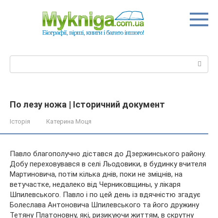
Перейти
до
вмісту
Пошук:
По лезу ножа | Історичний документ
Історія
Катерина Моця
Павло благополучно дістався до Дзержинського району.
Добу переховувався в селі Льодовики, в будинку вчителя
Мартиновича, потім кілька днів, поки не зміцнів, на
ветучастке, недалеко від Черниковщины, у лікаря
Шпилевського. Павло і по цей день із вдячністю згадує
Болеслава
Антоновича Шпилевського та його дружину
Тетяну Платоновну, які, ризикуючи життям, в скрутну