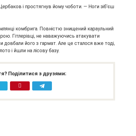
Щербаков і простягнув йому чоботи. — Ноги зіб’єш
емлянці комбрига. Повністю знищений караульний
брою. Гітлерівці, не наважуючись атакувати
ни довбали його з гармат. Але це сталося вже тоді,
то і йшли на лісову базу.
я? Поділитися з друзями: