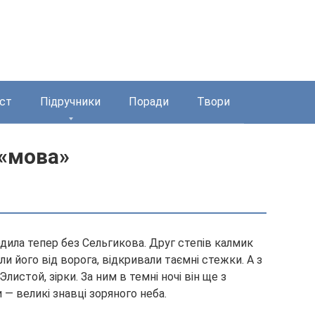
ст
Підручники
Поради
Твори
 «мова»
одила тепер без Сельгикова. Друг степів калмик
ли його від ворога, відкривали таємні стежки. А з
 Элистой, зірки. За ним в темні ночі він ще з
 — великі знавці зоряного неба.