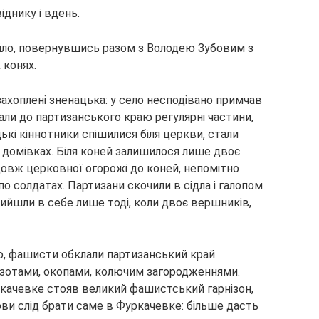
днику і вдень.
йло, повернувшись разом з Володею Зубовим з
 конях.
захоплені зненацька: у село несподівано примчав
вали до партизанського краю регулярні частини,
цькі кіннотники спішилися біля церкви, стали
 домівках. Біля коней залишилося лише двоє
довж церковної огорожі до коней, непомітно
 по солдатах. Партизани скочили в сідла і галопом
рийшли в себе лише тоді, коли двоє вершників,
ю, фашисти обклали партизанський край
зотами, окопами, колючим загородженнями.
ркачевке стояв великий фашистський гарнізон,
мови слід брати саме в Фуркачевке: більше дасть