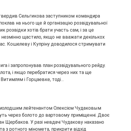
затвердив Сельгикова заступником командира
поклав на нього ще й організацію розвідувальної
к розвідки хотів брати участь сам, і за це
 незмінно щастило, якщо не вважати декількох
час. Кошелеву і Купріну доводилося стримувати
га і запропонував план розвідувального рейду.
лота, і якщо перебратися через них та ще
 Витимлям і Горцаевке, тоді…
 з молодшим лейтенантом Олексієм Чудаковым
дуть через болото до вартовому приміщенні. Двоє
ан Щербаков. У разі невдачі Чудакову наказано
а з ротного міномета, прикрити відхід