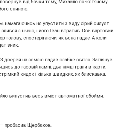
повернув від бочки тому, Михайло по-котячому
його спиною.
, намагаючись не упустити з виду сірий силует
злився з ніччю, і його Іван втратив. Ось вартовий
ер голову, спостерігаючи, як вона падає. А коли
ат зник.
З дверей на землю падав слабке світло. Заглянув
шись до гасовій лампі, два німці грали в карти.
трімкий кидок і кілька швидких, як блискавка,
айло випустив весь вміст автоматної обойми.
к, — пробасив Щербаков.