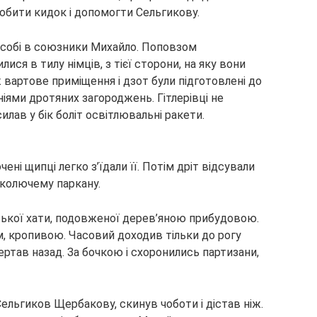
робити кидок і допомогти Сельгикову.
в собі в союзники Михайло. Поповзом
ся в тилу німців, з тієї сторони, на яку вони
ж вартове приміщення і дзот були підготовлені до
ніями дротяних загороджень. Гітлерівці не
лав у бік боліт освітлювальні ракети.
ені щипці легко з’їдали її. Потім дріт відсували
о колючему паркану.
янської хати, подовженої дерев’яною прибудовою.
м, кропивою. Часовий доходив тільки до рогу
вертав назад. За бочкою і схоронились партизани,
ьгиков Щербакову, скинув чоботи і дістав ніж.