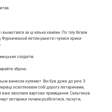
итав:
і вымотался за ці кілька хвилин. По тілу бігали
ад Фуркачевкой летіли ракети і чулися крики
.
мецьких солдатів.
бирайте зброю.
вым винесли кулемет. Він був дуже до речі. З
лерівці освітлювали собі дорогу ліхтариками,
и вже захопили вартове приміщення. Сельгиков
ерг ліхтарики почали розбігатися, гаснути,