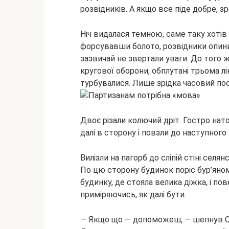
розвідників. А якщо все піде добре, з
Ніч видалася темною, саме таку хоті
форсувавши болото, розвідники опинили
зазвичай не звертали уваги. До того 
кругової оборони, обплутані трьома лі
турбувалися. Лише зрідка часовий поси
Двоє різали колючий дріт. Гостро наточ
далі в сторону і повзли до наступног
Вилізли на пагорб до сліпій стіні сел
По цю сторону будинок поріс бур’яно
будинку, де стояла велика діжка, і по
приміряючись, як далі бути.
— Якщо що — допоможеш, — шепнув Сел