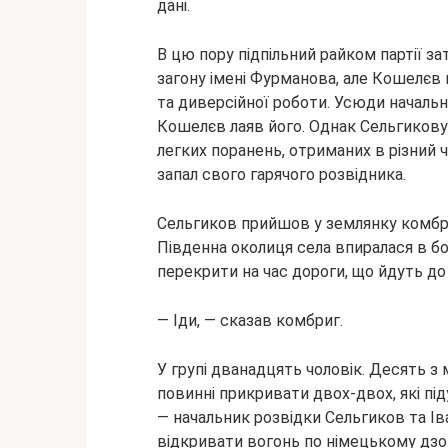
дані.
В цю пору підпільний райком партії 
загону імені Фурманова, але Кошелєв 
та диверсійної роботи. Усюди начальни
Кошелєв лаяв його. Однак Сельгикову
легких поранень, отриманих в різний 
запал свого гарячого розвідника.
Сельгиков прийшов у землянку комбри
Південна околиця села впиралася в бо
перекрити на час дороги, що йдуть до
— Іди, — сказав комбриг.
У групі дванадцять чоловік. Десять
повинні прикривати двох-двох, які пі
— начальник розвідки Сельгиков та Ів
відкривати вогонь по німецькому дзот