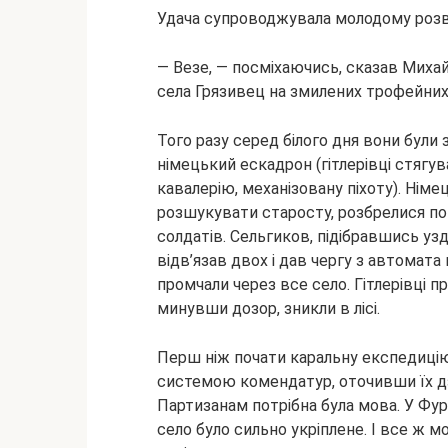
Удача супроводжувала молодому розві
— Везе, — посміхаючись, сказав Миха
села Грязивец на змилених трофейних
Того разу серед білого дня вони були 
німецький ескадрон (гітлерівці стягу
кавалерію, механізовану піхоту). Німе
розшукувати старосту, розбрелися по
солдатів. Сельгиков, підібравшись уз
відв’язав двох і дав чергу з автомата
промчали через все село. Гітлерівці п
минувши дозор, зникли в лісі.
Перш ніж почати каральну експедиці
системою комендатур, оточивши їх д
Партизанам потрібна була мова. У Фу
село було сильно укріплене. І все ж 