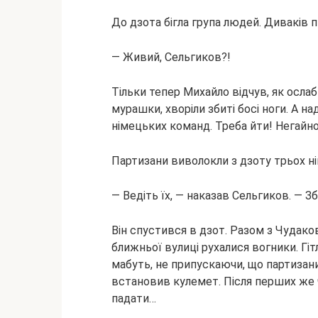
До дзота бігла група людей. Диваків п
— Живий, Сельгиков?!
Тільки тепер Михайло відчув, як ослаб 
мурашки, хворіли збиті босі ноги. А н
німецьких команд. Треба йти! Негайно
Партизани виволокли з дзоту трьох ні
— Ведіть їх, — наказав Сельгиков. — З
Він спустився в дзот. Разом з Чудако
ближньої вулиці рухалися вогники. Гіт
мабуть, не припускаючи, що партизан
встановив кулемет. Після перших же ч
падати…