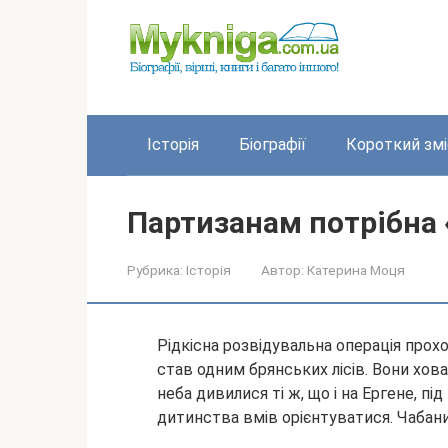
Перейти
до
вмісту
Історія
Біографії
Короткий змі
Партизанам потрібна
Рубрика:
Історія
Автор:
Катерина Моця
Рідкісна розвідувальна операція прох
став одним брянських лісів. Вони хова
неба дивилися ті ж, що і на Ергене, під
дитинства вмів
орієнтуватися. Чабани