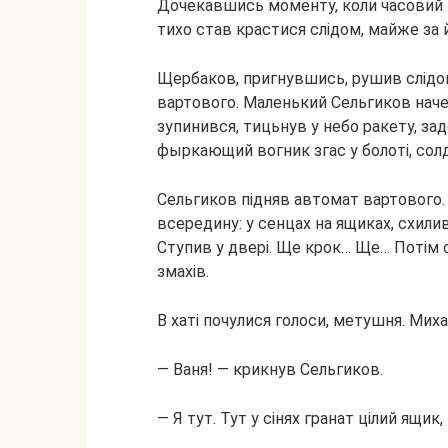
Дочекавшись моменту, коли часовий 
тихо став крастися слідом, майже за 
Щербаков, пригнувшись, рушив слідом
вартового. Маленький Сельгиков наче 
зупинився, тицьнув у небо ракету, зад
фыркающий вогник згас у болоті, солд
Сельгиков підняв автомат вартового. 
всередину: у сенцах на ящиках, схилив
Ступив у двері. Ще крок… Ще… Потім с
змахів.
В хаті почулися голоси, метушня. Мих
— Ваня! — крикнув Сельгиков.
— Я тут. Тут у сінях гранат цілий ящи