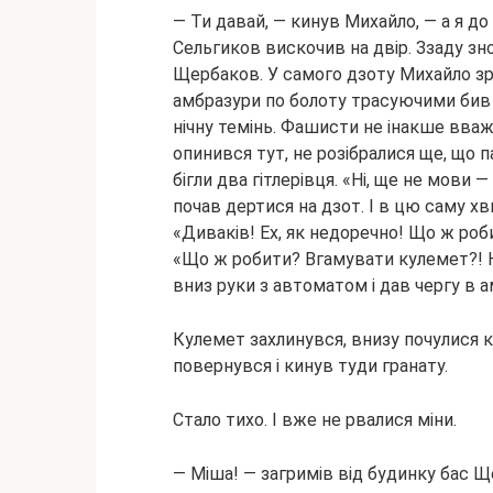
— Ти давай, — кинув Михайло, — а я д
Сельгиков вискочив на двір. Ззаду зн
Щербаков. У самого дзоту Михайло зро
амбразури по болоту трасуючими бив
нічну темінь. Фашисти не інакше вважал
опинився тут, не розібралися ще, що п
бігли два гітлерівця. «Ні, ще не мови 
почав дертися на дзот. І в цю саму х
«Диваків! Ех, як недоречно! Що ж роб
«Що ж робити? Вгамувати кулемет?! Н
вниз руки з автоматом і дав чергу в а
Кулемет захлинувся, внизу почулися к
повернувся і кинув туди гранату.
Стало тихо. І вже не рвалися міни.
— Міша! — загримів від будинку бас Щ