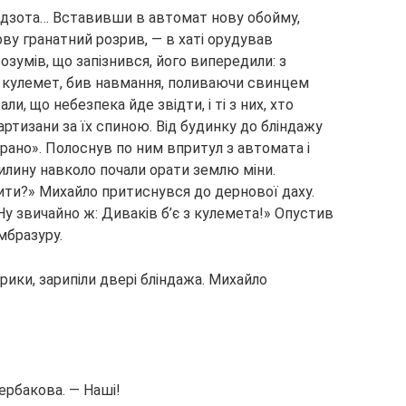
о дзота… Вставивши в автомат нову обойму,
ову гранатний розрив, — в хаті орудував
зумів, що запізнився, його випередили: з
 кулемет, бив навмання, поливаючи свинцем
и, що небезпека йде звідти, і ті з них, хто
артизани за їх спиною. Від будинку до бліндажу
— рано». Полоснув по ним впритул з автомата і
вилину навколо почали орати землю міни.
ити?» Михайло притиснувся до дернової даху.
у звичайно ж: Диваків б’є з кулемета!» Опустив
мбразуру.
рики, зарипіли двері бліндажа. Михайло
ербакова. — Наші!