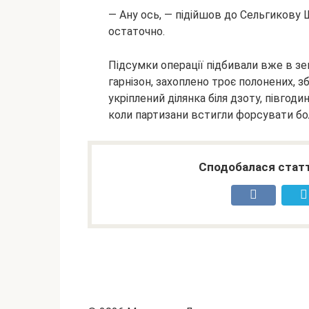
— Ану ось, — підійшов до Сельгикову 
остаточно.
Підсумки операції підбивали вже в з
гарнізон, захоплено троє полонених, з
укріплений ділянка біля дзоту, півгоди
коли партизани встигли форсувати боло
Сподобалася статт