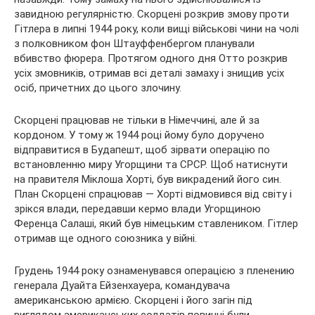
завидною регулярністю. Скорцені розкрив змову проти
Гітлера в липні 1944 року, коли вищі військові чини на чолі
з полковником фон Штауффенбергом планували
вбивство фюрера. Протягом одного дня Отто розкрив
усіх змовників, отримав всі деталі замаху і знищив усіх
осіб, причетних до цього злочину.
Скорцені працював не тільки в Німеччині, але й за
кордоном. У тому ж 1944 році йому було доручено
відправитися в Будапешт, щоб зірвати операцію по
встановленню миру Угорщини та СРСР. Щоб натиснути
на правителя Міклоша Хорті, був викрадений його син.
План Скорцені спрацював — Хорті відмовився від світу і
зрікся влади, передавши кермо влади Угорщиною
Ференца Салаші, який був німецьким ставлеником. Гітлер
отримав ще одного союзника у війні.
Грудень 1944 року ознаменувався операцією з пленению
генерала Дуайта Ейзенхауера, командувача
американською армією. Скорцені і його загін під
виглядом американських солдатів повинні були