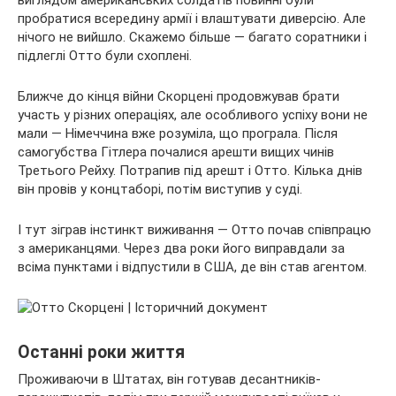
пробратися всередину армії і влаштувати диверсію. Але
нічого не вийшло. Скажемо більше — багато соратники і
підлеглі Отто були схоплені.
Ближче до кінця війни Скорцені продовжував брати
участь у різних операціях, але особливого успіху вони не
мали — Німеччина вже розуміла, що програла. Після
самогубства Гітлера почалися арешти вищих чинів
Третього Рейху. Потрапив під арешт і Отто. Кілька днів
він провів у концтаборі, потім виступив у суді.
І тут зіграв інстинкт виживання — Отто почав співпрацю
з американцями. Через два роки його виправдали за
всіма пунктами і відпустили в США, де він став агентом.
Останні роки життя
Проживаючи в Штатах, він готував десантників-