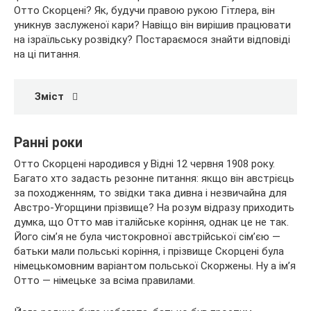
Отто Скорцені? Як, будучи правою рукою Гітлера, він
уникнув заслуженої кари? Навіщо він вирішив працювати
на ізраїльську розвідку? Постараємося знайти відповіді
на ці питання.
Зміст
Ранні роки
Отто Скорцені народився у Відні 12 червня 1908 року.
Багато хто задасть резонне питання: якщо він австрієць
за походженням, то звідки така дивна і незвичайна для
Австро-Угорщини прізвище? На розум відразу приходить
думка, що Отто мав італійське коріння, однак це не так.
Його сім’я не була чистокровної австрійської сім’єю —
батьки мали польські коріння, і прізвище Скорцені була
німецькомовним варіантом польської Скоржены. Ну а ім’я
Отто — німецьке за всіма правилами.