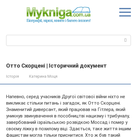
Перейти
до
вмісту
Пошук:
Отто Скорцені | Історичний документ
Історія
Катерина Моця
Напевно, серед учасників Другої світової війни ніхто не
викликає стільки питань і загадок, як Отто Скорцені.
Знаменитий диверсант, який працював на Гітлера, який
уникнув звинувачення в пособництві нацизму і трибуналу,
завербований ізраїльською розвідкою Моссад і помер у
своєму ліжку в похилому віці. Здається, таке життя іншим
фашистам могла тільки приснитися. Хто ж був такий