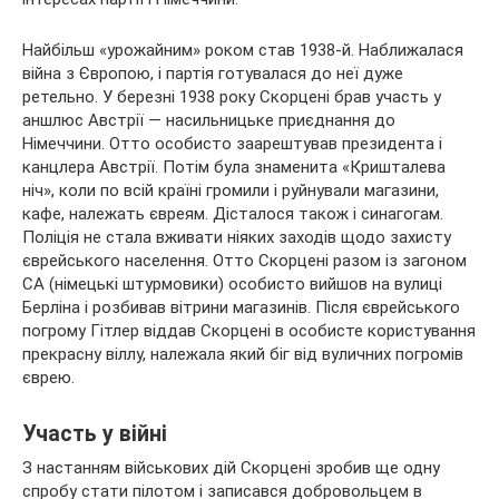
Найбільш «урожайним» роком став 1938-й. Наближалася
війна з Європою, і партія готувалася до неї дуже
ретельно. У березні 1938 року Скорцені брав участь у
аншлюс Австрії — насильницьке приєднання до
Німеччини. Отто особисто заарештував президента і
канцлера Австрії. Потім була знаменита «Кришталева
ніч», коли по всій країні громили і руйнували магазини,
кафе, належать євреям. Дісталося також і синагогам.
Поліція не стала вживати ніяких заходів щодо захисту
єврейського населення. Отто Скорцені разом із загоном
СА (німецькі штурмовики) особисто вийшов на вулиці
Берліна і розбивав вітрини магазинів. Після єврейського
погрому Гітлер віддав Скорцені в особисте користування
прекрасну віллу, належала який біг від вуличних погромів
єврею.
Участь у війні
З настанням військових дій Скорцені зробив ще одну
спробу стати пілотом і записався добровольцем в