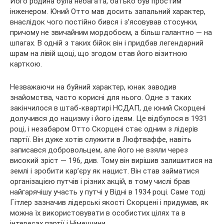
Його родина була небагата, батько був простим
інженером. Юний Отто мав досить запальний характер,
внаслідок чого постійно бився і з’ясовував стосунки,
причому не звичайним мордобоєм, а більш галантно — на
шпагах. В одній з таких бійок він і придбав легендарний
шрам на лівій щоці, що згодом став його візитною
карткою.
Незважаючи на буйний характер, юнак заводив
знайомства, часто корисні для нього. Одне з таких
закінчилося в штаб-квартирі НСДАП, де юний Скорцені
долучився до нацизму і його ідеям. Це відбулося в 1931
році, і незабаром Отто Скорцені стає одним з лідерів
партії. Він дуже хотів служити в Люфтваффе, навіть
записався добровольцем, але його не взяли через
високий зріст — 196, див. Тому він вирішив залишитися на
землі і зробити кар’єру як нацист. Він став займатися
організацією путчів і різних акцій, в тому числі брав
найгарячішу участь у путчі у Відні в 1934 році. Саме тоді
Гітлер зазначив лідерські якості Скорцені і придумав, як
можна їх використовувати в особистих цілях та в
інтересах партії і Німеччини.