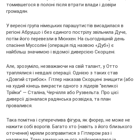
томившегося в полоні після втрати влади і довіри
громадян.
У вересні група німецьких парашутистів висадилася в
регіоні Абруццо і без єдиного пострілу звільнила Дуче,
потім його перевезли в Мюнхен. На сьогоднішній день
спасіння Муссоліні (операція під назвою «Дуб») є
найбільш значимою і відомої диверсією Скорцені.
Але, зрозуміло, незважаючи на свій талант, у Отто
траплялися і невдалі операції. Однією з таких став
«Довгий стрибок». Гітлер наказав Скорцені знищити (або
на худий кінець викрасти одного з лідерів “великої
Трійки” — Сталіна, Черчілля або Рузвельта. Про цієї
диверсії дізналася радянська розвідка, та план
провалився.
Така помітна і суперечлива фігура, як фюрер, не може не
нажити собі ворогів. Багато хто (навіть з його близького
оточення) мріяли розправитися з Гітлером раз і
назавжди. Тому замаху на нього здійснювалися із