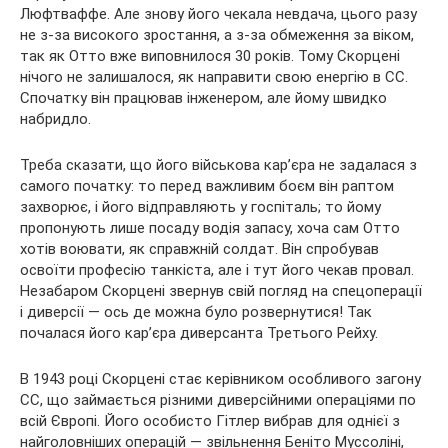
Люфтваффе. Але знову його чекала невдача, цього разу
не з-за високого зростання, а з-за обмеження за віком,
так як Отто вже виповнилося 30 років. Тому Скорцені
нічого не залишалося, як направити свою енергію в СС.
Спочатку він працював інженером, але йому швидко
набридло.
Треба сказати, що його військова кар’єра не задалася з
самого початку: то перед важливим боєм він раптом
захворює, і його відправляють у госпіталь; то йому
пропонують лише посаду водія запасу, хоча сам Отто
хотів воювати, як справжній солдат. Він спробував
освоїти професію танкіста, але і тут його чекав провал.
Незабаром Скорцені звернув свій погляд на спецоперації
і диверсії — ось де можна було розвернутися! Так
почалася його кар’єра диверсанта Третього Рейху.
В 1943 році Скорцені стає керівником особливого загону
СС, що займається різними диверсійними операціями по
всій Європі. Його особисто Гітлер вибрав для однієї з
найголовніших операцій — звільнення Беніто Муссоліні,