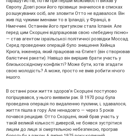
парашутистів, потім при першій можливості виїхав у
Європу. Довгі роки його прізвище значилося в списках
розшукуваних осіб, але зловити Отто не вдавалося. Він
жив під чужими іменами то в Ірландії, у Франції, в
Німеччині. Останнім його притулком стала Іспанія. Але
перед цим Скорцені відпрацював свою «лебедину пісню»
— став агентом ізраїльської політичної розвідки Моссад.
Серед проведених операцій було знищення Хейнца
Крюга, інженера, який працював на Єгипет (він створював
балістичні ракети). Навіщо він вирішив брати участь у
близькосхідному конфлікті? Може бути, хотів згадати
свою молодість? А може, просто не вмів робити нічого
іншого.
В останні роки життя здоров’я Скорцені поступово
погіршувався, у нього виявили рак. В 1970 році була
проведена операція по видаленню пухлини, і, здавалося,
життя пішла в гору. Але ненадовго — через 5 років
почався рецидив. Отто Скорцені, який брав участь у
такій великій кількості диверсій, не боявся зустрітися
лицем до лиця зі смертельною небезпекою, програв
боротьбу з раком. 6 липня 1975 року колишній