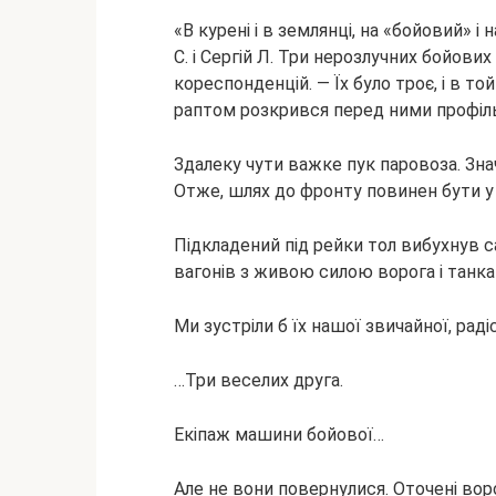
«В курені і в землянці, на «бойовий» і 
С. і Сергій Л. Три нерозлучних бойових
кореспонденцій. — Їх було троє, і в то
раптом розкрився перед ними профіль 
Здалеку чути важке пук паровоза. Зн
Отже, шлях до фронту повинен бути у 
Підкладений під рейки тол вибухнув са
вагонів з живою силою ворога і танкам
Ми зустріли б їх нашої звичайної, рад
…Три веселих друга.
Екіпаж машини бойової…
Але не вони повернулися. Оточені вор