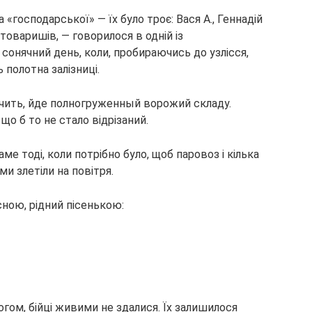
на
«господарської» — їх було троє: Вася А., Геннадій
 товаришів, — говорилося в одній із
й сонячний день, коли, пробираючись до узлісся,
полотна залізниці.
ачить, йде полногруженный ворожий складу.
що б то не стало відрізаний.
ме тоді, коли потрібно було, щоб паровоз і кілька
и злетіли на повітря.
існою, рідний пісенькою:
огом, бійці живими не здалися. Їх залишилося