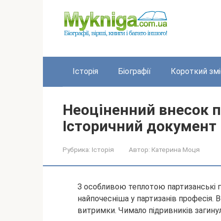
Перейти
до
вмісту
Історія
Біографії
Короткий змі
Неоціненний внесок п
Історичний документ
Рубрика:
Історія
Автор:
Катерина Моця
З особливою теплотою партизанські га
найпочесніша у партизанів професія. В
витримки. Чимало підривників загинул