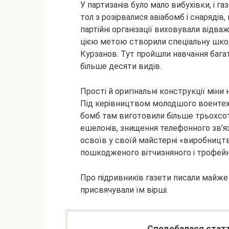
У партизанів було мало вибухівки, і г
тол з розірвалися авіабомб і снарядів
партійні організації виховували відваж
цією метою створили спеціальну шк
Курзанов. Тут пройшли навчання бага
більше десяти видів.
Прості й оригінальні конструкції міни
Під керівництвом молодшого воентехни
бомб там виготовили більше трьохсот 
ешелонів, знищення телефонного зв’яз
освоїв у своїй майстерні «виробництв
пошкодженого вітчизняного і трофейної
Про підривників газети писали майже
присвячували їм вірші.
Сподобалася статт