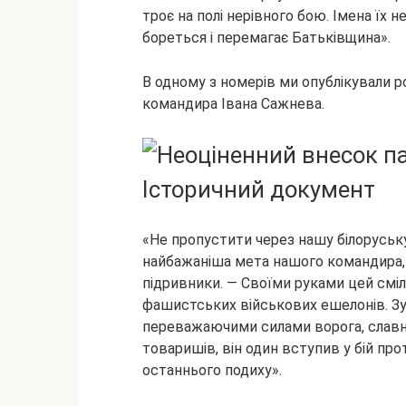
троє на полі нерівного бою. Імена їх 
бореться і перемагає Батьківщина».
В одному з номерів ми опублікували р
командира Івана Сажнева.
«Не пропустити через нашу білорусь
найбажаніша мета нашого командира, 
підривники. — Своїми руками цей сміли
фашистських військових ешелонів. Зус
переважаючими силами ворога, славни
товаришів, він один вступив у бій прот
останнього подиху».