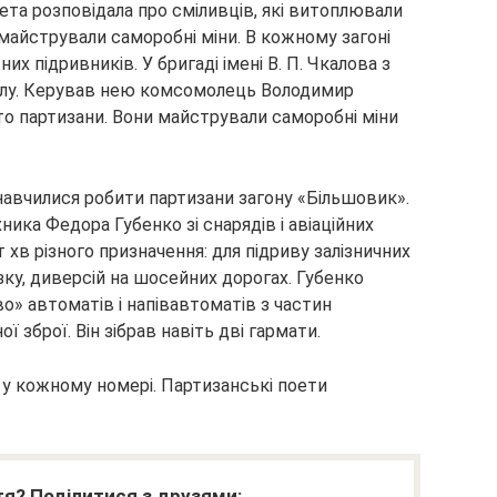
азета розповідала про сміливців, які витоплювали
, майстрували саморобні міни. В кожному загоні
них підривників. У бригаді імені В. П. Чкалова з
олу. Керував нею комсомолець Володимир
то партизани. Вони майстрували саморобні міни
 навчилися робити партизани загону «Більшовик».
ка Федора Губенко зі снарядів і авіаційних
хв різного призначення: для підриву залізничних
ку, диверсій на шосейних дорогах. Губенко
о» автоматів і напівавтоматів з частин
 зброї. Він зібрав навіть дві гармати.
 у кожному номері. Партизанські поети
я? Поділитися з друзями: