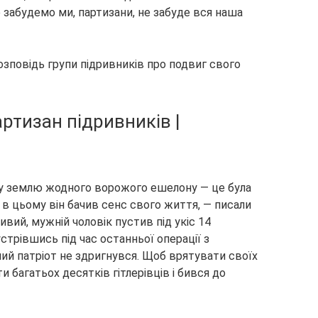
не забудемо ми, партизани, не забуде вся наша
озповідь групи підривників про подвиг свого
ку землю жодного ворожого ешелону — це була
в цьому він бачив сенс свого життя, — писали
вий, мужній чоловік пустив під укіс 14
трівшись під час останньої операції з
й патріот не здригнувся. Щоб врятувати своїх
и багатьох десятків гітлерівців і бився до