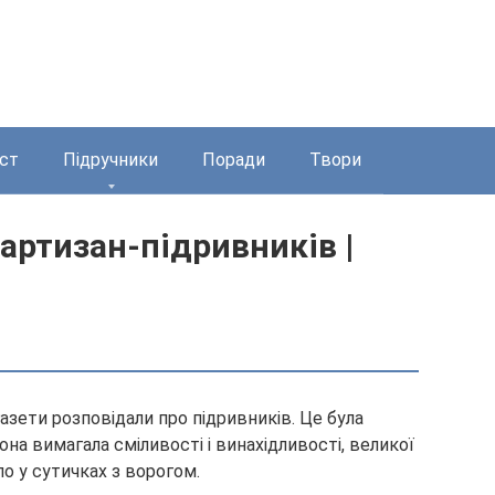
ст
Підручники
Поради
Твори
артизан-підривників |
зети розповідали про підривників. Це була
она вимагала сміливості і винахідливості, великої
о у сутичках з ворогом.