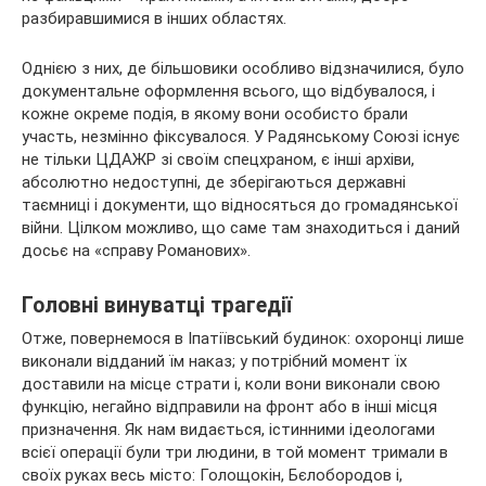
разбиравшимися в інших областях.
Однією з них, де більшовики особливо відзначилися, було
документальне оформлення всього, що відбувалося, і
кожне окреме подія, в якому вони особисто брали
участь, незмінно фіксувалося. У Радянському Союзі існує
не тільки ЦДАЖР зі своїм спецхраном, є інші архіви,
абсолютно недоступні, де зберігаються державні
таємниці і документи, що відносяться до громадянської
війни. Цілком можливо, що саме там знаходиться і даний
досьє на «справу Романових».
Головні винуватці трагедії
Отже, повернемося в Іпатіївський будинок: охоронці лише
виконали відданий їм наказ; у потрібний момент їх
доставили на місце страти і, коли вони виконали свою
функцію, негайно відправили на фронт або в інші місця
призначення. Як нам видається, істинними ідеологами
всієї операції були три людини, в той момент тримали в
своїх руках весь місто: Голощокін, Бєлобородов і,