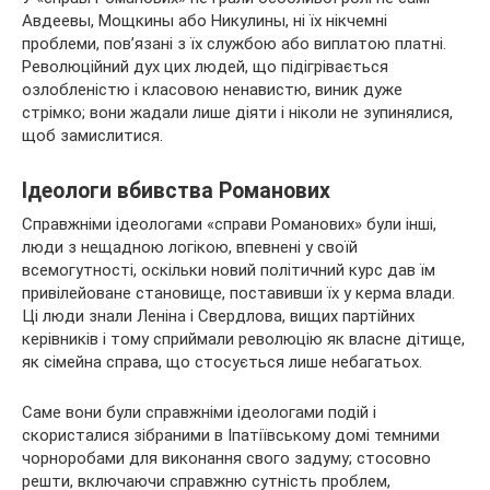
Авдеевы, Мощкины або Никулины, ні їх нікчемні
проблеми, пов’язані з їх службою або виплатою платні.
Революційний дух цих людей, що підігрівається
озлобленістю і класовою ненавистю, виник дуже
стрімко; вони жадали лише діяти і ніколи не зупинялися,
щоб замислитися.
Ідеологи вбивства Романових
Справжніми ідеологами «справи Романових» були інші,
люди з нещадною логікою, впевнені у своїй
всемогутності, оскільки новий політичний курс дав їм
привілейоване становище, поставивши їх у керма влади.
Ці люди знали Леніна і Свердлова, вищих партійних
керівників і тому сприймали революцію як власне дітище,
як сімейна справа, що стосується лише небагатьох.
Саме вони були справжніми ідеологами подій і
скористалися зібраними в Іпатіївському домі темними
чорноробами для виконання свого задуму; стосовно
решти, включаючи справжню сутність проблем,