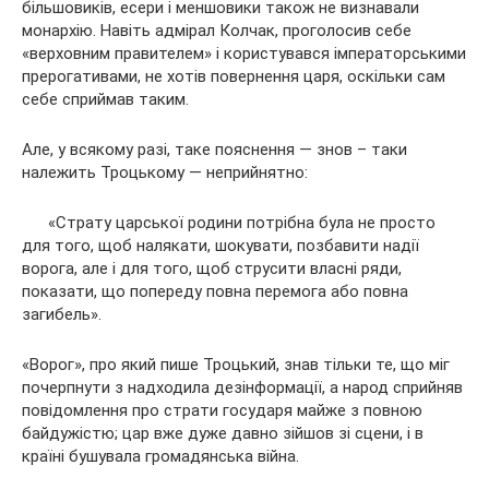
більшовиків, есери і меншовики також не визнавали
монархію. Навіть адмірал Колчак, проголосив себе
«верховним правителем» і користувався імператорськими
прерогативами, не хотів повернення царя, оскільки сам
себе сприймав таким.
Але, у всякому разі, таке пояснення — знов – таки
належить Троцькому — неприйнятно:
«Страту царської родини потрібна була не просто
для того, щоб налякати, шокувати, позбавити надії
ворога, але і для того, щоб струсити власні ряди,
показати, що попереду повна перемога або повна
загибель».
«Ворог», про який пише Троцький, знав тільки те, що міг
почерпнути з надходила дезінформації, а народ сприйняв
повідомлення про страти государя майже з повною
байдужістю; цар вже дуже давно зійшов зі сцени, і в
країні бушувала громадянська війна.