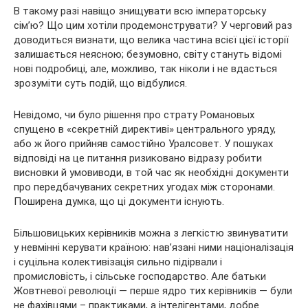
В такому разі навіщо знищувати всю імператорську
сім’ю? Що цим хотіли продемонструвати? У черговий раз
доводиться визнати, що велика частина всієї цієї історії
залишається неясною; безумовно, світу стануть відомі
нові подробиці, але, можливо, так ніколи і не вдасться
зрозуміти суть подій, що відбулися.
Невідомо, чи було рішення про страту Романовых
спущено в «секретній директиві» центрального уряду,
або ж його прийняв самостійно Уралсовет. У пошуках
відповіді на це питання ризиковано відразу робити
висновки й умовиводи, в той час як необхідні документи
про передбачуваних секретних угодах між сторонами.
Поширена думка, що ці документи існують.
Більшовицьких керівників можна з легкістю звинуватити
у невмінні керувати країною: нав’язані ними націоналізація
і суцільна колективізація сильно підірвали і
промисловість, і сільське господарство. Але батьки
Жовтневої революції — перше ядро тих керівників — були
не фахівцями – практиками, а інтелігентами, добре