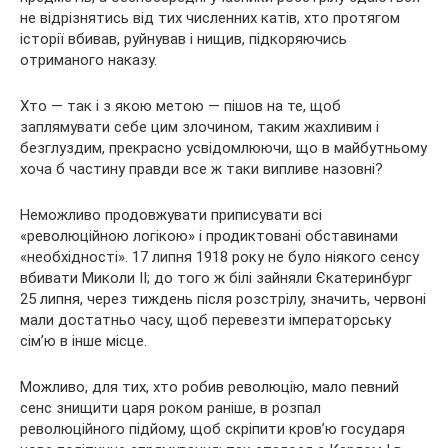
не відрізнятись від тих численних катів, хто протягом
історії вбивав, руйнував і нищив, підкоряючись
отриманого наказу.
Хто — так і з якою метою — пішов на те, щоб
заплямувати себе цим злочином, таким жахливим і
безглуздим, прекрасно усвідомлюючи, що в майбутньому
хоча б частину правди все ж таки випливе назовні?
Неможливо продовжувати приписувати всі
«революційною логікою» і продиктовані обставинами
«необхідності». 17 липня 1918 року не було ніякого сенсу
вбивати Миколи II; до того ж білі зайняли Єкатеринбург
25 липня, через тиждень після розстрілу, значить, червоні
мали достатньо часу, щоб перевезти імператорську
сім’ю в інше місце.
Можливо, для тих, хто робив революцію, мало певний
сенс знищити царя роком раніше, в розпал
революційного підйому, щоб скріпити кров’ю государя