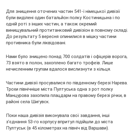
Для знищення оточених частин 541-ї німецької дивізії
були виділені один батальйон полку Костиницына і по
одній роті з інших частин, а також окремий
винищувальний протитанковий дивізіон в повному складі.
До результату 5 вересня опинилися в мішку частини
противника були ліквідовані.
Нами було знищено понад 700 солдатів і офіцерів ворога,
73 взято в полон, захоплено багато трофеїв. Лише
нечисленним групам вдалося вислизнути з кільця.
Частини дивізії просувалися по південному березі Нарева.
Трохи північніше міста Пултуська одна з рот полку
Манцурова захопила плацдарм на правому березі річки, в
районі села Шигувск.
Поки наша дивізія виконувала свої завдання, інші
з’єднання 53-го корпусу впритул підійшли до міста
Пултуськ (в 45 кілометрах на північ від Варшави).