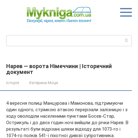
Перейти
до
вмісту
Пошук:
Нарев — ворота Німеччини | Історичний
документ
Історія
Катерина Моця
4 вересня полиці Манцурова і Мамонова, підтримуючи
один одного, стрімкою атакою перерізали залізницю і з
ходу оволоділи населеними пунктами Босев-Стар,
Острикуль і до двох годин ночі вийшли до річки Нарев. В
результаті були відрізані шляхи відходу для 1073-го і
1074-го полків
541-ї піхотної дивізії супротивника.