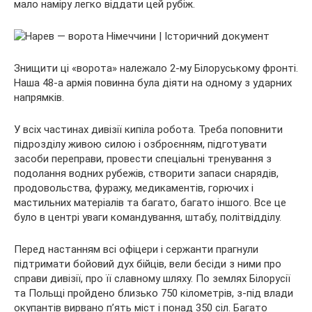
мало наміру легко віддати цей рубіж.
Знищити ці «ворота» належало 2-му Білоруському фронті.
Наша 48-а армія повинна була діяти на одному з ударних
напрямків.
У всіх частинах дивізії кипіла робота. Треба поповнити
підрозділу живою силою і озброєнням, підготувати
засоби переправи, провести спеціальні тренування з
подолання водних рубежів, створити запаси снарядів,
продовольства, фуражу, медикаментів, горючих і
мастильних матеріалів та багато, багато іншого. Все це
було в центрі уваги командування, штабу, політвідділу.
Перед настанням всі офіцери і сержанти прагнули
підтримати бойовий дух бійців, вели бесіди з ними про
справи дивізії, про її славному шляху. По землях Білорусії
та Польщі пройдено близько 750 кілометрів, з-під влади
окупантів вирвано п’ять міст і понад 350 сіл. Багато