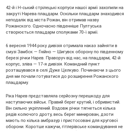
42-й і Н-ський стрілецькі корпуси нашої армії захопили на
закруті Нарева плацдарм. Оскільки плацдарм знаходився
неподалік від міста Рожан, він отримав назву
Рожанского. Одночасно південніше Пултуська
створюється плацдарм сполуками 70-ї армії.
6 вересня 1944 року дивізія отримала наказ зайняти в
смузі Замбск — Гнійно — Шигувск оборону по південному
березі річки Нарев. Праворуч від нас, на плацдармі, 42-й
корпус, зліва — 17-я дивізія. Командний пункт
розташувався в селі Дуже Целкуво. Починаючи з цього
дня ми почали готуватися до розширення Рожанского
плацдарму.
Ріка Нарев представляла серйозну перешкоду для
наступаючих військ. Правий берег крутий, і обривистий.
Він сильно укріплений. Вздовж річки тягнеться кілька
рядів колючого дроту, весь берег минирован, дзоти
мають по кілька амбразур і пристосовані для кругової
оборони. Коротше кажучи, гітлерівське командування не