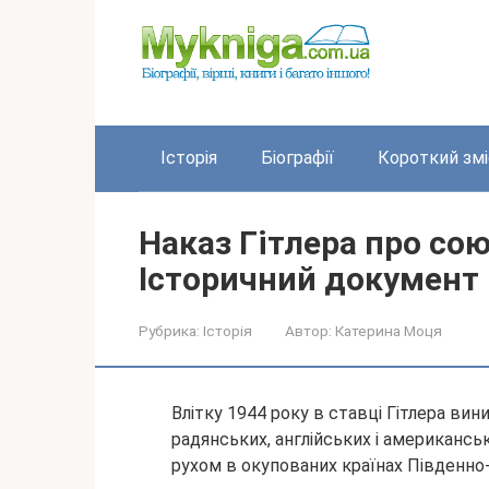
Перейти
до
вмісту
Історія
Біографії
Короткий змі
Наказ Гітлера про сою
Історичний документ
Рубрика:
Історія
Автор:
Катерина Моця
Влітку 1944 року в ставці Гітлера вин
радянських, англійських і американсь
рухом в окупованих країнах Південно-