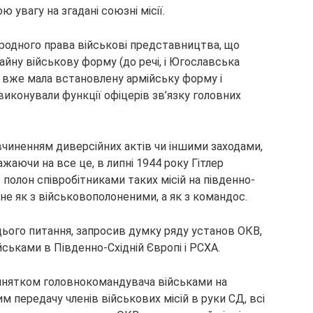
 увагу на згадані союзні місії.
ародного права військові представництва, що
чайну військову форму (до речі, і Югославська
д вже мала встановлену армійську форму і
і виконували функції офіцерів зв’язку головних
 вчиненням диверсійних актів чи іншими заходами,
ючи на все це, в липні 1944 року Гітлер
 полон співробітниками таких місій на південно-
 не як з військовополоненими, а як з командос.
цього питання, запросив думку ряду установ ОКВ,
ьками в Південно-Східній Європі і РСХА.
инятком головнокомандувача військами на
 передачу членів військових місій в руки СД, всі