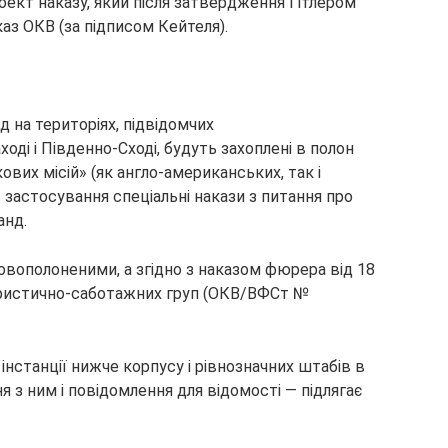
оект наказу, який після затвердження Гітлером
аз ОКВ (за підписом Кейтеля).
д на територіях, підвідомчих
ді і Південно-Сході, будуть захоплені в полон
ових місій» (як англо-американських, так і
 застосування спеціальні накази з питання про
анд.
ковополоненими, а згідно з наказом фюрера від 18
ористично-саботажних груп (ОКВ/ВФСт №
інстанції нижче корпусу і рівнозначних штабів в
ня з ним і повідомлення для відомості — підлягає