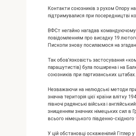
Контакти союзників з рухом Опору н
підтримувалися при посередництві ком
ВФСт негайно нагадав командуючому в
повідомленням про висадку 19 лютого
Пископи знову посилаємося на згадан
Так обов’язковість застосування «ком
парашутистів) була поширена і на Балк
союзників при партизанських штабах.
Незважаючи на нелюдські методи при
значна територія цієї країни влітку 19
півночі радянські війська і англійськи
знищенням значних німецьких сил в Грец
всього німецького південно-східного 
У цій обстановці оскаженілий Гітлер 