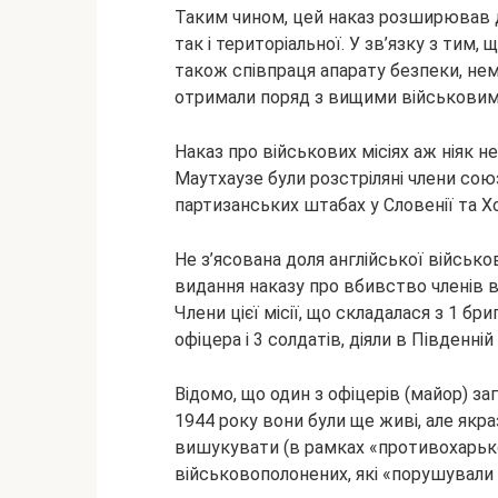
Таким чином, цей наказ розширював д
так і територіальної. У зв’язку з тим,
також співпраця апарату безпеки, нем
отримали поряд з вищими військовим
Наказ про військових місіях аж ніяк не
Маутхаузе були розстріляні члени союз
партизанських штабах у Словенії та Хо
Не з’ясована доля англійської військово
видання наказу про вбивство членів ві
Члени цієї місії, що складалася з 1 б
офіцера і 3 солдатів, діяли в Південній 
Відомо, що один з офіцерів (майор) заг
1944 року вони були ще живі, але якра
вишукувати (в рамках «противохарько
військовополонених, які «порушували 