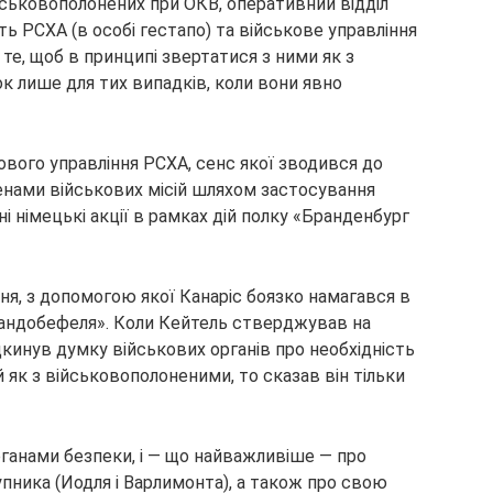
ійськовополонених при ОКВ, оперативний відділ
ть РСХА (в особі гестапо) та військове управління
те, щоб в принципі звертатися з ними як з
к лише для тих випадків, коли вони явно
ового управління РСХА, сенс якої зводився до
енами військових місій шляхом застосування
ні німецькі акції в рамках дій полку «Бранденбург
ня, з допомогою якої Канаріс боязко намагався в
андобефеля». Коли Кейтель стверджував на
кинув думку військових органів про необхідність
 як з військовополоненими, то сказав він тільки
органами безпеки, і — що найважливіше — про
упника (Иодля і Варлимонта), а також про свою