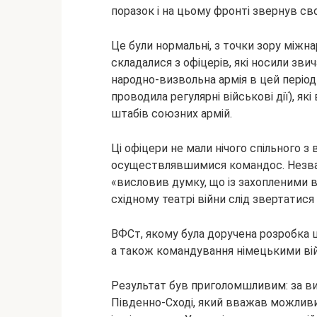
поразок і на цьому фронті звернув свою
Це були нормальні, з точки зору міжн
складалися з офіцерів, які носили зви
народно-визвольна армія в цей періо
проводила регулярні військові дії), як
штабів союзних армій.
Ці офіцери не мали нічого спільного з
осуществлявшимися командос. Незважа
«висловив думку, що із захопленими в
східному театрі війни слід звертатися
ВФСт, якому була доручена розробка 
а також командування німецькими війс
Результат був приголомшливим: за в
Південно-Сході, який вважав можливим