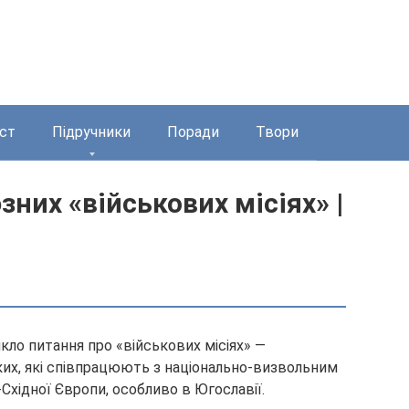
ст
Підручники
Поради
Твори
зних «військових місіях» |
икло питання про «військових місіях» —
ких, які співпрацюють з національно-визвольним
Східної Європи, особливо в Югославії.