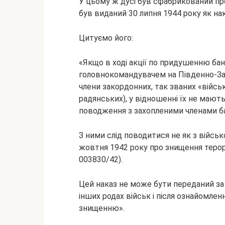
У цьому ж дусі був сфабрикований пр
був виданий 30 липня 1944 року як нак
Цитуємо його:
«Якщо в ході акції по придушенню бан
головнокомандувачем на Південно-Захо
члени закордонних, так званих «військ
радянських), у відношенні їх не мають
поводження з захопленими членами б
З ними слід поводитися не як з війсь
жовтня 1942 року про знищення тер
003830/42).
Цей наказ не може бути переданий за 
інших родах військ і після ознайомлен
знищенню».