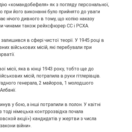
ію «командобефеля» як з погляду персональної,
 що при його виконанні було прийнято до уваги
ає нічого дивного в тому, що копію наказу
и чинами також рейхсфюрер СС і РСХА.
 залишився в сфері чистої теорії. У 1945 році в
них військових місій, які перебували при
рватії.
ї місії, яка в кінці 1943 року, тобто ще до
йськових місій, потрапила в руки гітлерівців.
ригадного генерала, 2 майоров, 1 молодшого
Албанії.
инув у бою, а інші потрапили в полон. У квітні
з тоді німецька контррозвідка почала
вской акції») кандидатів у жертви з числа
закони війни».