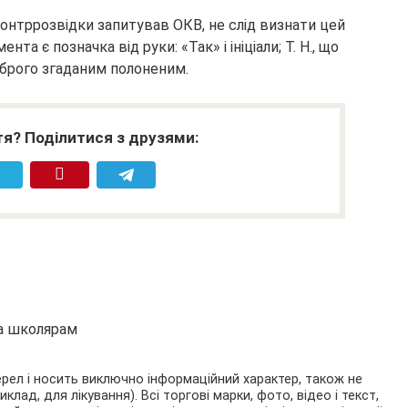
 контррозвідки запитував ОКВ, не слід визнати цей
а є позначка від руки: «Так» і ініціали; Т. Н., що
брого згаданим полоненим.
я? Поділитися з друзями:
та школярам
ерел і носить виключно інформаційний характер, також не
ад, для лікування). Всі торгові марки, фото, відео і текст,