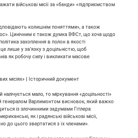
ажати військові місії за «банди» «підприємством
відповідають колишнім поняттями», а також
дос». Цинічним є також думка ВФСт, що хоча щодо
політика захоплення в полон в якості
це лише у зв’язку з доцільністю, щоб
ів як робочу силу і викликати масове
ій налічується мало, то міркування «доцільності»
ий генералом Варлимонтом висновок, який важко
диться із злочинними задумами Гітлера:
иканські, як і радянські військові місії,
но до цього звертатися з їх членами».