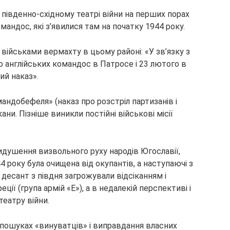
а
південно-східному театрі війни на перших порах
андос, які з’явилися там на початку 1944 року.
ійськами вермахту в цьому районі: «У зв’язку з
 англійських командос в Патросе і 23 лютого в
ий наказ».
андобефеля» (наказ про розстріл партизанів і
ани. Пізніше виникли постійні військові місії
душення визвольного руху народів Югославії,
44 року була очищена від окупантів, а наступаючі з
й десант з півдня загрожували відсіканням і
ії (група армій «Е»), а в недалекій перспективі і
театру війни.
у пошуках «винуватців» і виправдання власних