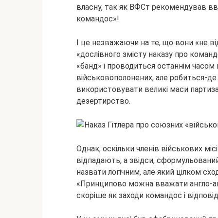
власну, так як ВФСт рекомендував вв
командос»!
І це незважаючи на те, що вони «не 
«дослівного змісту наказу про коман
«банд» і проводиться останнім часом 
військовополонених, але робиться-де 
використовувати великі маси партизан
дезертирство.
Однак, оскільки членів військових міс
відпадають, а звідси, сформульован
назвати логічним, але який цілком схо
«Принципово можна вважати англо-амер
скоріше як заходи командос і відповід