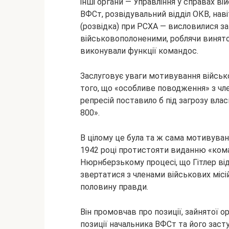
інші органи — Управління у справах в
ВФСт, розвідувальний відділ ОКВ, наві
(розвідка) при РСХА — висловилися за 
військовополоненими, роблячи винято
виконували функції командос.
Заслуговує уваги мотивування військ
того, що «особливе поводження» з чл
репресій поставило б під загрозу влас
800».
В цілому це була та ж сама мотивуван
1942 році протистояти виданню «ком
Нюрнберзькому процесі, що Гітлер від
звертатися з членами військових місій
половину правди.
Він промовчав про позиції, зайнятої 
позиції начальника ВФСт та його заст