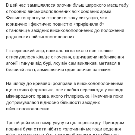
В цей час замишлялося злочин більш широкого масштабу
стосовно військовополонених всіх союзних армій.
Фашисти прагнули створити таку ситуацію, яка
юридично і фактично повністю «прирівняла б»
становище західних військовополонених до положення
радянських військовополонених.
Гітлерівський звір, навколо лігва якого все тісніше
стискувалося кільце оточення, відчуваючи наближення
агонії і гинучи від бурі, яку він сам викликав, метався в
безсилій люті, замишляючи один злочин за іншим.
На шляху до кривавої розправи з військовополоненими
ще стояло формальне, але слабка перешкода у вигляді
міжнародного права, якого гітлерівська Німеччина поки
дотримувалася відносно більшості західних
військовополонених.
Третій рейх мав намір усунути цю перешкоду. Приводом
повинні були стати нібито «злочинні» методи ведення