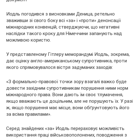
Иодль погодився з висновками Деница, ретельно
зваживши зі свого боку всі «за» і «проти» денонсації
міжнародних конвенцій, стверджуючи, що негативні
наслідки такого кроку для Німеччини запанують над
можливою користю.
У представленому Гітлеру меморандумі Иодль, зокрема,
дає оцінку англо-американському супротивника, проти
якого спрямовувалося вістря задуманих заходів:
«З формально-правової точки зору взагалі важко буде
довести західним супротивникам порушення ними норм
міжнародного права. Вони дають їм своє тлумачення,
якщо вважають це доцільним, але не порушують їх. У разі
ж, якщо порушення має місце, вони обґрунтовують його
за всіма правилами».
Серед знайдених «за» Иодль перераховує можливість
використання праці військовополонених, поводження з