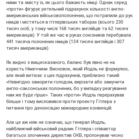
ними та змісту їх, як цього бажають німці. Однак серед
«проти» фігурує ретельний підрахунок кількості англо-
американських військовополонених, що потрапили до рук
німців і містяться в гітлерівських таборах (всього 230
тисяч осіб, у тому числі 168 тисяч англійців та 62 тисячі
американців). У той же час в руках союзників перебувала
441 тисяча полонених німців (134 тисячі англійців і 307
тисяч американців).
Як видно з вищесказаного, баланс був явно не на
користь Німеччини. Висновок, який Иодль не формулює,
але який витікає з цих підрахунків, приблизно такий:
«Невигідно заморити голодом, вирізати або замучити
англо-саксонських полонених, бо у випадку реагування
нам же буде гірше». Таких «проти» Иодль перерахував
більше і тому висловився проти проекту Гітлера з
питання про денонсацію міжнародних конвенцій.
Але це аж ніяк не означає, що генерал Иодль,
найближчий військовий радник Гітлера і співавтор
багатьох злочинних директив ОКВ, пропонував чесно