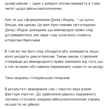
цьому цинізм — один з джерел злочин вермахту, в тому
числі і щодо військовополонених.
Але те, що сформулювали Деніц і Иодль, — це щось
більше, ніж цинізм. Це вже було певним світоглядом».
Деніц і Иодль доводили, що міжнародне право слід
дотримуватися, але лише тоді, коли воно служить
інтересам Німеччини.
В той же час його слід обходити або зневажати, якщо
воно шкодить цим інтересам. Таким чином, ставлення
гітлерівців до міжнародного права залежало від того, що
в тих чи інших обставинах переважало: користь чи шкоду.
Така «мораль» гітлерівських генералів.
В результаті зважування «за» і «проти» верх взяли
фактори «проти». До здійснення широко задуманого
злочину стосовно західних військовополонених справа,
на щастя, не дійшло.