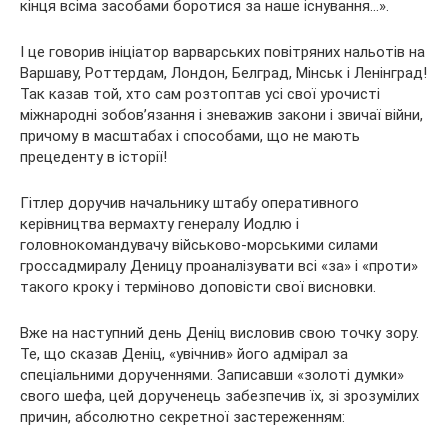
кінця всіма засобами боротися за наше існування…».
І це говорив ініціатор варварських повітряних нальотів на
Варшаву, Роттердам, Лондон, Белград, Мінськ і Ленінград!
Так казав той, хто сам розтоптав усі свої урочисті
міжнародні зобов’язання і зневажив закони і звичаї війни,
причому в масштабах і способами, що не мають
прецеденту в історії!
Гітлер доручив начальнику штабу оперативного
керівництва вермахту генералу Иодлю і
головнокомандувачу військово-морськими силами
гроссадмиралу Деницу проаналізувати всі «за» і «проти»
такого кроку і терміново доповісти свої висновки.
Вже на наступний день Деніц висловив свою точку зору.
Те, що сказав Деніц, «увічнив» його адмірал за
спеціальними дорученнями. Записавши «золоті думки»
свого шефа, цей дорученець забезпечив їх, зі зрозумілих
причин, абсолютно секретної застереженням: