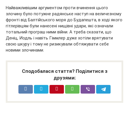
Найважливішим аргументом проти вчинення цього
злочину було потужне радянське наступ на величезному
фронті від Балтійського моря до Будапешта, в ході якого
гітлерівцям були нанесені нищівні удари, які означали
тотальний програш ними війни. А треба сказати, що
Деніц, Иодль і навіть Гіммлер дуже хотіли врятувати
свою шкуру і тому не ризикували обтяжувати себе
новими злочинами.
Сподобалася стаття? Поділитися з
друзями: