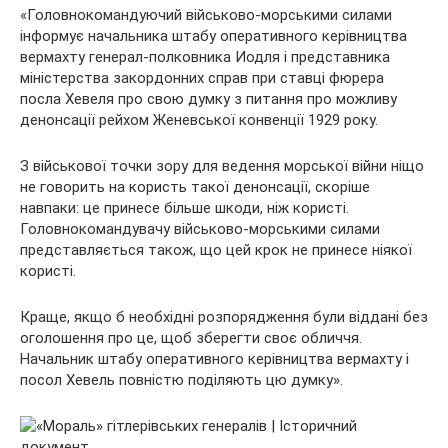
«Головнокомандуючий військово-морськими силами
інформує начальника штабу оперативного керівництва
вермахту генерал-полковника Иодля і представника
міністерства закордонних справ при ставці фюрера
посла Хевеля про свою думку з питання про можливу
денонсації рейхом Женевської конвенції 1929 року.
З військової точки зору для ведення морської війни ніщо
не говорить на користь такої денонсації, скоріше
навпаки: це принесе більше шкоди, ніж користі.
Головнокомандувачу військово-морськими силами
представляється також, що цей крок не принесе ніякої
користі.
Краще, якщо б необхідні розпорядження були віддані без
оголошення про це, щоб зберегти своє обличчя.
Начальник штабу оперативного керівництва вермахту і
посол Хевель повністю поділяють цю думку».