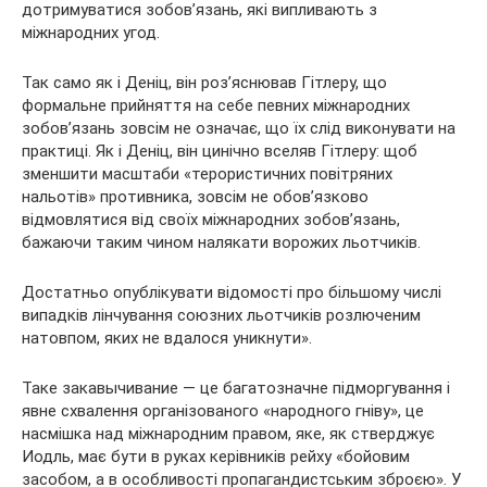
дотримуватися зобов’язань, які випливають з
міжнародних угод.
Так само як і Деніц, він роз’яснював Гітлеру, що
формальне прийняття на себе певних міжнародних
зобов’язань зовсім не означає, що їх слід виконувати на
практиці. Як і Деніц, він цинічно вселяв Гітлеру: щоб
зменшити масштаби «терористичних повітряних
нальотів» противника, зовсім не обов’язково
відмовлятися від своїх міжнародних зобов’язань,
бажаючи таким чином налякати ворожих льотчиків.
Достатньо опублікувати відомості про більшому числі
випадків лінчування союзних льотчиків розлюченим
натовпом, яких не вдалося уникнути».
Таке закавычивание — це багатозначне підморгування і
явне схвалення організованого «народного гніву», це
насмішка над міжнародним правом, яке, як стверджує
Иодль, має бути в руках керівників рейху «бойовим
засобом, а в особливості пропагандистським зброєю». У