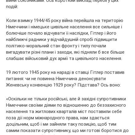
війни союзниками. Ось короткий виклад перебігу цих
подій:
Коли взимку 1944/45 року війна перейшла на територію
Німеччини і німецьке цивільне населення все сильніше і
болючіше почало відчувати її наслідки, Гітлер і його
найближчі радники у відчайдушній спробі підвищити
політико-моральний стан фронту і тилу почали
вигадувати різні плани і заходи, які підняли б все більше
слабшає військовий дух армії та цивільного населення.
19 лютого 1945 року на нараді в ставці Гітлер поставив
питання: чи не повинна Німеччина денонсувати
Женевську конвенцію 1929 року? Підстава? Ось воно:
«Оскільки не тільки російські, але й західні супротивники
Німеччини своїми діями по відношенню до беззахисного
населення та житлових кварталів міст поставили себе
поза дії норм міжнародного права, нам здається
доцільним, щоб і ми зайняли таку позицію, щоб тим
самим показати супротивнику, що ми готові боротися до