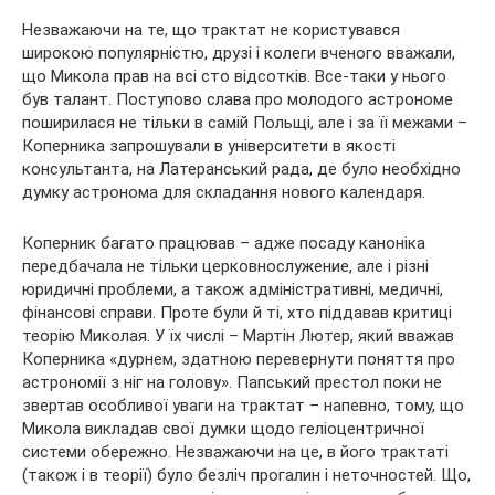
Незважаючи на те, що трактат не користувався
широкою популярністю, друзі і колеги вченого вважали,
що Микола прав на всі сто відсотків. Все-таки у нього
був талант. Поступово слава про молодого астрономе
поширилася не тільки в самій Польщі, але і за її межами –
Коперника запрошували в університети в якості
консультанта, на Латеранський рада, де було необхідно
думку астронома для складання нового календаря.
Коперник багато працював – адже посаду каноніка
передбачала не тільки церковнослужение, але і різні
юридичні проблеми, а також адміністративні, медичні,
фінансові справи. Проте були й ті, хто піддавав критиці
теорію Миколая. У їх числі – Мартін Лютер, який вважав
Коперника «дурнем, здатною перевернути поняття про
астрономії з ніг на голову». Папський престол поки не
звертав особливої уваги на трактат – напевно, тому, що
Микола викладав свої думки щодо геліоцентричної
системи обережно. Незважаючи на це, в його трактаті
(також і в теорії) було безліч прогалин і неточностей. Що,