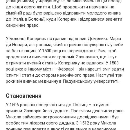
(священиком) у Фрауэнбурге, залишаючись на цій посаді
до кінця свого життя. Щоб продовжити навчання, на
сімейній раді було вирішено відправити молодого юнака
до Італії, в Болоньї, куди Коперник і відправився вивчати
канонічне право.
У Болоньї Коперник потрапив під вплив Доменико Маріа
ди Новари, астронома, який отримав популярність у себе
на батьківщині. У 1500 році він переїжджає в Рим, щоб
продовжити вивчення астрономії. Зазначимо, що і тут
отримати вчений ступінь Копернику не вдалося. У 1503
році вже в іншому місті – Феррарі – він нарешті зміг здати
іспити і стати доктором канонічного права. Наступні три
роки він вивчає медицину в Падуанському університеті.
Становлення
У 1506 році він повертається до Польщі – з сумної
причини. Захворів його дядько. Протягом декількох років
Микола займався астрономічними дослідженнями і був
особистим лікарем свого дядька. З 1512 року Микола
починає працювати в якості священика в невеликому