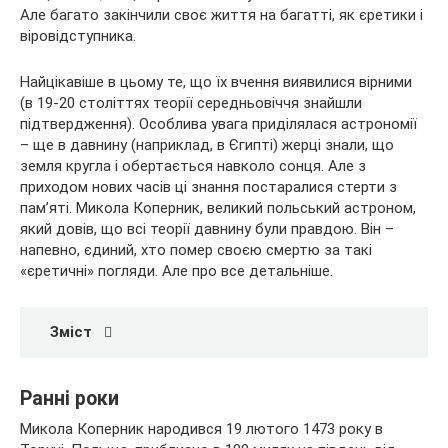
Але багато закінчили своє життя на багатті, як єретики і
віровідступника.
Найцікавіше в цьому те, що їх вчення виявилися вірними
(в 19-20 століттях теорії середньовіччя знайшли
підтвердження). Особлива увага приділялася астрономії
– ще в давнину (наприклад, в Єгипті) жерці знали, що
земля кругла і обертається навколо сонця. Але з
приходом нових часів ці знання постаралися стерти з
пам’яті. Микола Коперник, великий польський астроном,
який довів, що всі теорії давнину були правдою. Він –
напевно, єдиний, хто помер своєю смертю за такі
«єретичні» погляди. Але про все детальніше.
Зміст
Ранні роки
Микола Коперник народився 19 лютого 1473 року в