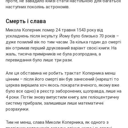
проте, не завадило книзі стати настільною для багатьох
наступних поколінь астрономів.
Смерть і слава
Микола Коперник помер 24 травня 1543 року від
ускладнень після інсульту. Йому було близько 70 років –
дуже похилий вік по тим часам. За кілька годин до смерті
він отримав перший друкований варіант своєї книги. На
жаль, тисяча примірників не була розпродана, а
перевидання було лише три рази.
Але ця обставина не робить трактат Коперника менш
цінним – після його смерті він був занесений (нарешті то
церква вирішила хоч якось покарати вченого, якому вже
було все одно) в реєстр заборонених, щоправда, лише на
4 роки. Потім знову випустили книгу, але геліоцентричну
систему прибрали, залишивши лише математичні
розрахунки.
Тим не менш, слава Миколи Коперника, як одного з