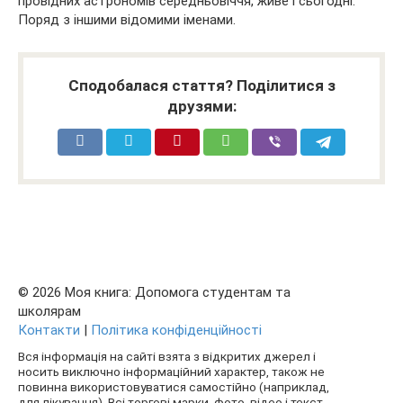
провідних астрономів середньовіччя, живе і сьогодні.
Поряд з іншими відомими іменами.
Сподобалася стаття? Поділитися з
друзями:
© 2026 Моя книга: Допомога студентам та
школярам
Контакти
|
Політика конфіденційності
Вся інформація на сайті взята з відкритих джерел і
носить виключно інформаційний характер, також не
повинна використовуватися самостійно (наприклад,
для лікування). Всі торгові марки, фото, відео і текст,