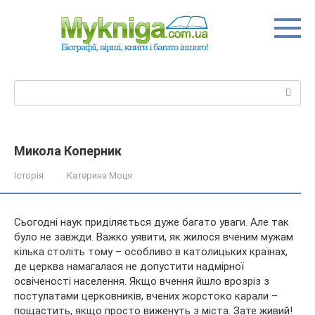
Перейти
до
вмісту
Пошук:
Микола Коперник
Історія
Катерина Моця
Сьогодні наук приділяється дуже багато уваги. Але так
було не завжди. Важко уявити, як жилося вченим мужам
кілька століть тому – особливо в католицьких країнах,
де церква намагалася не допустити надмірної
освіченості населення. Якщо вчення йшло врозріз з
постулатами
церковників, вчених жорстоко карали –
пощастить, якщо просто виженуть з міста. Зате живий!