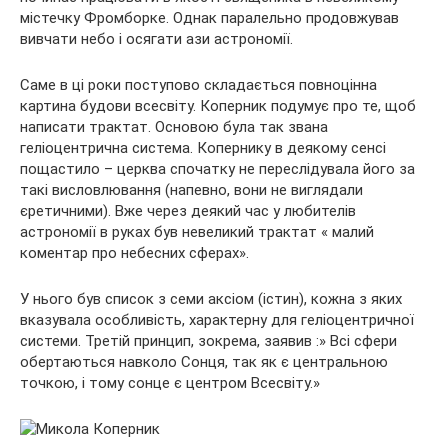
містечку Фромборке. Однак паралельно продовжував
вивчати небо і осягати ази астрономії.
Саме в ці роки поступово складається повноцінна
картина будови всесвіту. Коперник подумує про те, щоб
написати трактат. Основою була так звана
геліоцентрична система. Копернику в деякому сенсі
пощастило – церква спочатку не переслідувала його за
такі висловлювання (напевно, вони не виглядали
єретичними). Вже через деякий час у любителів
астрономії в руках був невеликий трактат « малий
коментар про небесних сферах».
У нього був список з семи аксіом (істин), кожна з яких
вказувала особливість, характерну для геліоцентричної
системи. Третій принцип, зокрема, заявив :» Всі сфери
обертаються навколо Сонця, так як є центральною
точкою, і тому сонце є центром Всесвіту.»