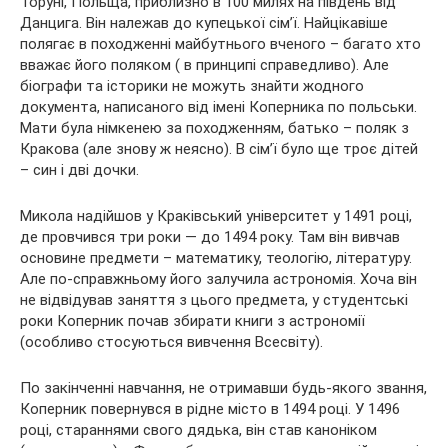
Торуні, Польща, приблизно в 100 милях на південь від
Данцига. Він належав до купецької сім’ї. Найцікавіше
полягає в походженні майбутнього вченого – багато хто
вважає його поляком ( в принципі справедливо). Але
біографи та історики не можуть знайти жодного
документа, написаного від імені Коперника по польськи.
Мати була німкенею за походженням, батько – поляк з
Кракова (але знову ж неясно). В сім’ї було ще троє дітей
– син і дві дочки.
Микола надійшов у Краківський університет у 1491 році,
де провчився три роки — до 1494 року. Там він вивчав
основине предмети – математику, теологію, літературу.
Але по-справжньому його залучила астрономія. Хоча він
не відвідував заняття з цього предмета, у студентські
роки Коперник почав збирати книги з астрономії
(особливо стосуються вивчення Всесвіту).
По закінченні навчання, не отримавши будь-якого звання,
Коперник повернувся в рідне місто в 1494 році. У 1496
році, стараннями свого дядька, він став каноніком