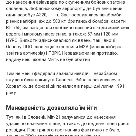
до нанесення авіаударів по скупченням бойових загонів
словенців, Люблянському аеропорту, де був знищений
один аеробус А320, і т. п.. Застосовувалися авіабомби
різних калібрів, аж до 500 кг, британські бомбові касети
BL-755, які завдавали особливо сильний шкоди живій силі
ворога і мирному населенню, а також 57-мм і 128-мм
НУРС. Вильоти здійснювалися як вдень, так і вночі.
Основу ППО словенців становили МЗА (малокаліберна
зенітна артилерія) і ПЗРК. Незважаючи на протидію,
надану нею, жодна Мить не був збитий.
Тим не менш федерали зазнали невдачі і незабаром
змушені були покинути Словенії. Війна перекинулася в
Хорватію, де бойові дії почалися в перші дні липня 1991
року.
Маневреність дозволяла їм йти
Тут, як і в Словенії, Міг-21 залучалися до нанесення
ударів по наземним цілям, а також до ведення повітряної
розвідки. Повітряного противника фактично не було,