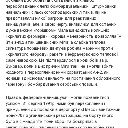
оскільки ВВС хорватів складалися з кількох
переобладнаних легкі бомбардувальники і штурмовики
навчальних і сільськогосподарських літаків, які не
представляли ніякої загрози для реактивних
винищувачів, але, в свою чергу, виявилися для останніх
дуже важким «горішком». Мала швидкість колишніх
«крилатих фермерів» і хороша маневреність дозволяла їм
йти з-під атак швидкісних Мігів, а слабка теплова
сигнатура поршневих двигунів робила марними проти
«крилатого наброду» ракети з інфрачервоною теплової
саме наводкою. Це підтвердилося в ході боїв за р.
Вуковар, коли з цих причин Міги так і не змогли збити
жодного з перехоплених ними хорватських Ан-2, які
ночами здійснювали вильоти на постачання обложеного
гарнізону і бомбардування сербських позицій.
Правда, федеральні винищувачі могли похвалитися
успіхом: 31 серпня 1991р. ними був перехоплений і
примушений до посадки в аеропорту «Плесо» вантажний
Боїнг-707 з угандійський реєстрацією, на борту якого
було вісімнадцять тонн зброї та боєприпасів
сінгапурського і південноафриканського виробництва,