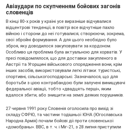
Авіаудари по скупченням бойових
загонів
словенців
В кінці 80-х років у країні усе виразніше відчувалися
відцентрові тенденції, в повітрі все відчутніше пахло
війною і сторони до неї готувалися; створюючи, зокрема,
свої збройні формування. А для цього необхідно було
зброя, яку доводилося закуповувати за кордоном.
Особливо ця проблема була актуальною для хорватів. У
пресі повідомлялося, що для доставки закупленого в
Австрії та Угорщині військового спорядження вони, крім
інших засобів, використовували легкі літаки: туристські,
спортивні, сільськогосподарські. Зазначалося, що для
боротьби з цією контрабандою були залучені винищувачі
федеральної авіації, тобто «двадцять перші», яким
вдалося збити, або знищити на землі деяких порушників.
27 червня 1991 року Словенія оголосила про вихід зі
складу СФРЮ, та частини тодішньої ЮНА (Югославська
Народна Армія) почали бойові дії проти словенської
«домобраны». ВВС, в т. ч. і Міг-21, з 28 липня приступили