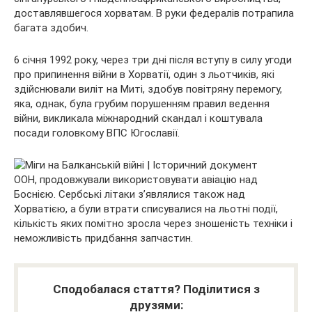
доставлявшегося хорватам. В руки федералів потрапила
багата здобич.
6 січня 1992 року, через три дні після вступу в силу угоди
про припинення війни в Хорватії, один з льотчиків, які
здійснювали виліт на Миті, здобув повітряну перемогу,
яка, однак, була грубим порушенням правил ведення
війни, викликала міжнародний скандал і коштувала
посади головкому ВПС Югославії.
ООН, продовжували використовувати авіацію над
Боснією. Сербські літаки з’являлися також над
Хорватією, а були втрати списувалися на льотні події,
кількість яких помітно зросла через зношеність техніки і
неможливість придбання запчастин.
Сподобалася стаття? Поділитися з
друзями: