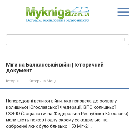
Перейти
до
вмісту
Пошук:
Міги на Балканській війні | Історичний
документ
Історія
Катерина Моця
Напередодні великої війни, яка призвела до розвалу
колишньої Югославської Федерації, ВПС колишньої
СФРЮ (Соціалістична Федеральна Республіка Югославія)
мали шість пожов і одну окрему ескадрилью, на
озброєнні яких було близько 150 Міг-21 .