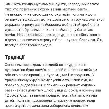
Більшість курдів-мусульмани-суніти, і серед них багато
тих, хто практикує суфізм та інші містичні секти.
Незважаючи на свою давню окупацію того чи іншого
регіону світу, курди так і не досягли статусу національної
держави. Їх репутація військових доблестей зробила їх
дуже затребуваними в якості найманців у багатьох
арміях. Найяскравіший приклад курдського військового
лідера, не знаючого страху в бою – султан Салах-ад-Дін,
легенда Хрестових походів.
Традиції
Основним осередком традиційного курдського
суспільства було плем’я, зазвичай очолюване шейхом
або агою, чиє правління було міцним і непорушним. У
традиційному курдському суспільстві шлюб був, як
правило, эндогамным. У приміських районах чоловіки
зазвичай вступають у шлюб у віці 20 років, а жінки-у віці
12 років. Сім’я зазвичай складається з батька, матері і
дітей. Полігамія, дозволена ісламським правом, іноді
практикується, хоча вона заборонена цивільним