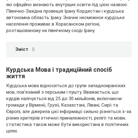
які офіційно визнають внутрішні освіти під цією назвою:
Північно-Західна провінція Ірану Кордестан і курдська
автономна область Іраку. Значне несмежное курдське
населення проживає в Хорасанском регіоні,
розташованому на північному сході Ірану.
Зміст
Курдська Мова і традиційний спосіб
життя
Курдська мова відноситься до групи западноиранских
мов, пов’язаний з перським і пушту. Вважається, що
курдів налічується від 25 до 30 мільйонів, включаючи
громади у Вірменії, Грузії, Казахстані, Лівані, Сирії та
Європі, але джерела цієї інформації сильно різняться з-за
різних критеріїв етнічної приналежності, релігії та мови;
статистика також може бути використана в політичних
цілях.