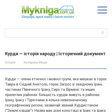
Перейти
до
вмісту
Пошук:
Курди — історія народу | Історичний документ
Історія
Катерина Моця
Курди — члени етнічної і мовної групи, яка мешкає в горах
Тавра в Східній Анатолії, горах Загрос в західному Ірані,
частинах Північного Іраку, Сирії та Вірменії та інших
прилеглих районах. Більшість курдів живуть в районах
Ірану, Іраку і Туреччини в кілька невизначеному
географічному регіоні, зазвичай званий Курдистаном
(“Земля курдів”). Назва має різні конотації в Ірані та Іраку,