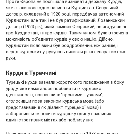
Проте Європа не поспішала визнавати державу Курдів,
яке стали повсюдно називати Курдистан. Севрський
договір, складений в 1920 році, передбачав автономний
Курдистан, але так і не був ратифікований; Лозаннський
договір (1923 рік), який замінив Севрський, не згадував ні
про Курдистані, ні про курдів. Таким чином, була втрачена
можливість об’єднати курдів у свою націю. Дійсно,
Курдистан після війни був роздроблений, ніж раніше, і
серед курдських угрупувань виникли різні сепаратистські
рухи.
Курди в Туреччині
Турецькі курди зазнали жорстокого поводження з боку
уряду, яке намагалося позбавити їх курдської
ідентичності, назвавши їх “гірськими турками”,
оголосивши поза законом курдська мова (або
представивши її як діалект турецької мови) і
заборонивши їм носити курдську одяг у важливих
адміністративних містах або поблизу них.
Періодично спалахували заколоти, і в 1978 році лідер