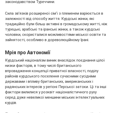
законодавством Туреччини.
Сила зв’язків розширеної сім’ї з племенем варіюється в
залежності від способу життя. Курдські жінки, які
традиційно були більш активні в громадському житті, ніж
турецькі, арабські та іранські жінки, а також курдські
чоловіки, скористалися можливостями міської освіти та
зайнятості, особливо в дореволюційному Ірані.
Мрія про Автономії
Курдський націоналізм виник внаслідок поєднання цілої
низки факторів, в тому числі британського
впровадження концепції приватної власності, поділу
районів курдського поселення сучасними сусідніми
державами і впливу британських, американських і
радянських інтересів у регіоні Перської затоки. Ці та інші
фактори вилилися у розквіт націоналістичного руху
серед дуже невеликої меншини міських інтелектуальних
курдів.