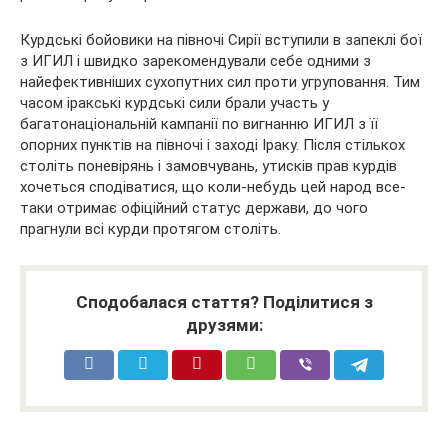
Курдські бойовики на півночі Сирії вступили в запеклі бої
з ИГИЛ і швидко зарекомендували себе одними з
найефективніших сухопутних сил проти угруповання. Тим
часом іракські курдські сили брали участь у
багатонаціональній кампанії по вигнанню ИГИЛ з її
опорних пунктів на півночі і заході Іраку. Після стількох
століть поневірянь і замовчувань, утисків прав курдів
хочеться сподіватися, що коли-небудь цей народ все-
таки отримає офіційний статус держави, до чого
прагнули всі курди протягом століть.
Сподобалася стаття? Поділитися з
друзями: