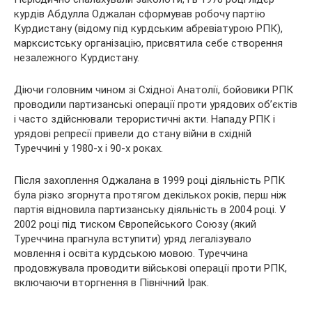
курдів Абдулла Оджалан сформував робочу партію
Курдистану (відому під курдським абревіатурою РПК),
марксистську організацію, присвятила себе створення
незалежного Курдистану.
Діючи головним чином зі Східної Анатолії, бойовики РПК
проводили партизанські операції проти урядових об’єктів
і часто здійснювали терористичні акти. Нападу РПК і
урядові репресії привели до стану війни в східній
Туреччині у 1980-х і 90-х роках.
Після захоплення Оджалана в 1999 році діяльність РПК
була різко згорнута протягом декількох років, перш ніж
партія відновила партизанську діяльність в 2004 році. У
2002 році під тиском Європейського Союзу (який
Туреччина прагнула вступити) уряд легалізувало
мовлення і освіта курдською мовою. Туреччина
продовжувала проводити військові операції проти РПК,
включаючи вторгнення в Північний Ірак.