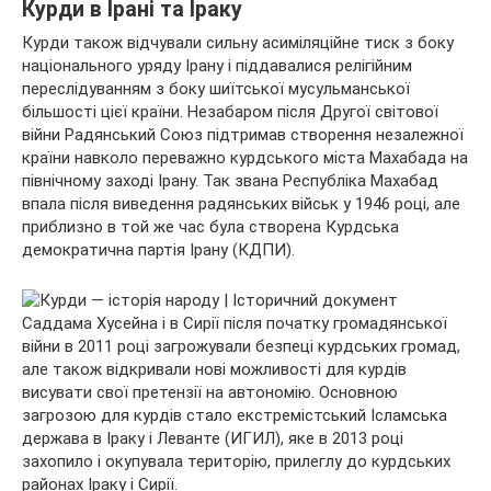
Курди в Ірані та Іраку
Курди також відчували сильну асиміляційне тиск з боку
національного уряду Ірану і піддавалися релігійним
переслідуванням з боку шиїтської мусульманської
більшості цієї країни. Незабаром після Другої світової
війни Радянський Союз підтримав створення незалежної
країни навколо переважно курдського міста Махабада на
північному заході Ірану. Так звана Республіка Махабад
впала після виведення радянських військ у 1946 році, але
приблизно в той же час була створена Курдська
демократична партія Ірану (КДПИ).
Саддама Хусейна і в Сирії після початку громадянської
війни в 2011 році загрожували безпеці курдських громад,
але також відкривали нові можливості для курдів
висувати свої претензії на автономію. Основною
загрозою для курдів стало екстремістський Ісламська
держава в Іраку і Леванте (ИГИЛ), яке в 2013 році
захопило і окупувала територію, прилеглу до курдських
районах Іраку і Сирії.