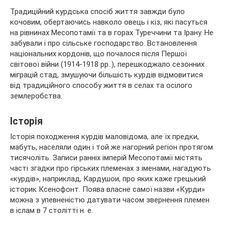
Традиційний курдська спосіб життя завжди було
кочовим, обертаючись навколо овець і кіз, які пасуться
на рівнинах Месопотамії та в горах Туреччини та Ірану. Не
забували і про сільське господарство. Встановлення
національних кордонів, що почалося після Першої
світової війни (1914-1918 рр..), перешкоджало сезонних
міграцій стад, змушуючи більшість курдів відмовитися
від традиційного способу життя в селах та осілого
землеробства.
Історія
Історія походження курдів маловідома, але їх предки,
мабуть, населяли один і той же нагорний регіон протягом
тисячоліть. Записи ранніх імперій Месопотамії містять
часті згадки про гірських племенах з іменами, нагадують
«курдів», наприклад, Кардушои, про яких каже грецький
історик Ксенофонт. Поява власне самої назви «Курди»
можна з упевненістю датувати часом звернення племен
в іслам в 7 столітті н. е.