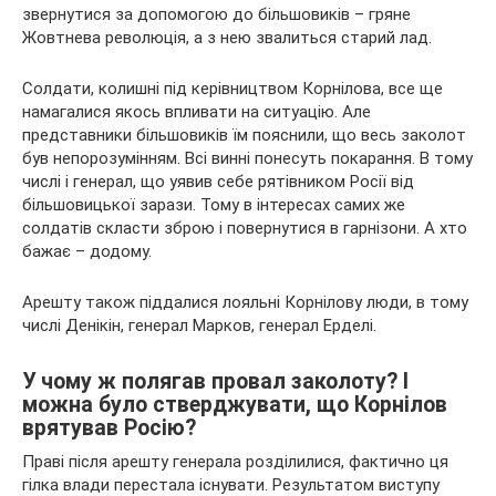
звернутися за допомогою до більшовиків – гряне
Жовтнева революція, а з нею звалиться старий лад.
Солдати, колишні під керівництвом Корнілова, все ще
намагалися якось впливати на ситуацію. Але
представники більшовиків їм пояснили, що весь заколот
був непорозумінням. Всі винні понесуть покарання. В тому
числі і генерал, що уявив себе рятівником Росії від
більшовицької зарази. Тому в інтересах самих же
солдатів скласти зброю і повернутися в гарнізони. А хто
бажає – додому.
Арешту також піддалися лояльні Корнілову люди, в тому
числі Денікін, генерал Марков, генерал Ерделі.
У чому ж полягав провал заколоту? І
можна було стверджувати, що Корнілов
врятував Росію?
Праві після арешту генерала розділилися, фактично ця
гілка влади перестала існувати. Результатом виступу