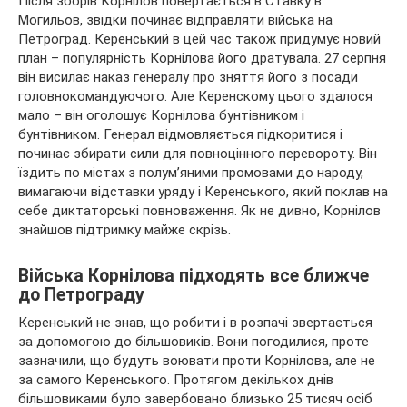
Після зборів Корнілов повертається в Ставку в
Могильов, звідки починає відправляти війська на
Петроград. Керенський в цей час також придумує новий
план – популярність Корнілова його дратувала. 27 серпня
він висилає наказ генералу про зняття його з посади
головнокомандуючого. Але Керенскому цього здалося
мало – він оголошує Корнілова бунтівником і
бунтівником. Генерал відмовляється підкоритися і
починає збирати сили для повноцінного перевороту. Він
їздить по містах з полум’яними промовами до народу,
вимагаючи відставки уряду і Керенського, який поклав на
себе диктаторські повноваження. Як не дивно, Корнілов
знайшов підтримку майже скрізь.
Війська Корнілова підходять все ближче
до Петрограду
Керенський не знав, що робити і в розпачі звертається
за допомогою до більшовиків. Вони погодилися, проте
зазначили, що будуть воювати проти Корнілова, але не
за самого Керенського. Протягом декількох днів
більшовиками було завербовано близько 25 тисяч осіб