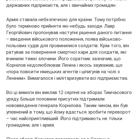
державних підприємств, але і звичайних громадян.
Армія ставала небезпечною для країни. Тому потрібно
було терміново прийняти які-небудь заходи. Лавр
Георгійович пропонував наступні рішення даного питання
– введення військового положення, поява військово-
польових судів для провинилися солдатів. Крім того, він
ратував за повернення смертної кари для солдатів, які
вчинили тяжкі злочини. Його соратник зазначив, що
Корнілов недолюблював Леніна і якось зауважив, що
«пора повісити німецьких агентів і шпигунів на чолі з
Леніним». Вимагалося і мілітаризувати всі підприємства.
Всі ці вимоги він виклав 12 серпня на зборах Тимчасового
уряду. Більше половини присутніх підтримали
нововведення генерала Корнілова. Таким чином, він був
упевнений в тому, що йому вдасться зробити переворот
– час найсприятливіший. Його підтримають не тільки
громадяни, але і армія.