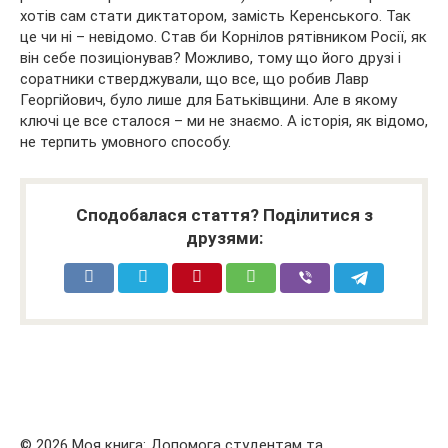
хотів сам стати диктатором, замість Керенського. Так
це чи ні – невідомо. Став би Корнілов рятівником Росії, як
він себе позиціонував? Можливо, тому що його друзі і
соратники стверджували, що все, що робив Лавр
Георгійович, було лише для Батьківщини. Але в якому
ключі це все сталося – ми не знаємо. А історія, як відомо,
не терпить умовного способу.
Сподобалася стаття? Поділитися з
друзями:
© 2026 Моя книга: Допомога студентам та