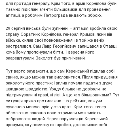
для протидії генералу. Крім того, в армії Корнілова були
таємно підіслані агенти більшовиків для проведення
агітації, а робочим Петрограда видають зброю.
29 серпня війська були зупинені – агітація зробила свою
справу. Соратник Корнілова, генерал Кримов, який вів
війська, склав свої повноваження і в той же вечір
застрелився. Сам Лавр Георгійович залишався в Ставці,
хоча йому пропонували бігти. 1 вересня його
заарештували. Заколот був пригнічений.
Тут варто зауважити, що сам Керенський підклав собі
свиню, якщо можна так висловитися. Після придушення
заколоту його престиж і вплив почала падати з дуже
швидкою швидкістю. Уряду більше не довіряли, не
підтримували ні праві, ні ліві. А що ж з більшовиками? Тут
ситуація прямо протилежна – їх рейтинг, кажучи
сучасною мовою, зріс у сто крат. Крім того, тепер
абсолютно законно вони отримали можливість
озброювати людей. Через пару місяців Керенський
зрозуміє, яку помилку він зробив, дозволивши собі