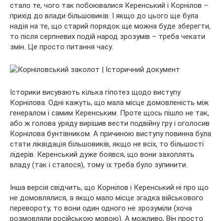
стало те, чого так побоювалися Керенський і Корнілов –
прихід до влади більшовиків. І якщо до цього ще була
надія на те, що старий порядок ще можна буде зберегти,
то після серпневих подій народ зрозумів – треба чекати
змін. Це просто питання часу.
Історики висувають кілька гіпотез щодо виступу
Корнілова. Одні кажуть, що мала місце домовленість між
генералом і самим Керенським. Проте щось пішло не так,
або ж голова уряду вирішив вести подвійну гру і оголосив
Корнілова бунтівником. А причиною виступу повинна була
стати ліквідація більшовиків, якщо не всіх, то більшості
лідерів. Керенський дуже боявся, що вони захоплять
владу (так і сталося), тому їх треба було зупинити.
Інша версія свідчить, що Корнілов і Керенський ні про що
не домовлялися, а якщо мало місце згадка військового
перевороту, то вони один одного не зрозуміли (хоча
розмовляли російською мовою). А можливо, Він просто