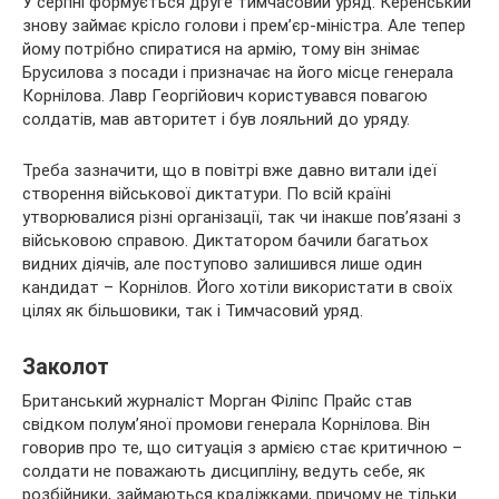
У серпні формується друге тимчасовий уряд. Керенський
знову займає крісло голови і прем’єр-міністра. Але тепер
йому потрібно спиратися на армію, тому він знімає
Брусилова з посади і призначає на його місце генерала
Корнілова. Лавр Георгійович користувався повагою
солдатів, мав авторитет і був лояльний до уряду.
Треба зазначити, що в повітрі вже давно витали ідеї
створення військової диктатури. По всій країні
утворювалися різні організації, так чи інакше пов’язані з
військовою справою. Диктатором бачили багатьох
видних діячів, але поступово залишився лише один
кандидат – Корнілов. Його хотіли використати в своїх
цілях як більшовики, так і Тимчасовий уряд.
Заколот
Британський журналіст Морган Філіпс Прайс став
свідком полум’яної промови генерала Корнілова. Він
говорив про те, що ситуація з армією стає критичною –
солдати не поважають дисципліну, ведуть себе, як
розбійники, займаються крадіжками, причому не тільки