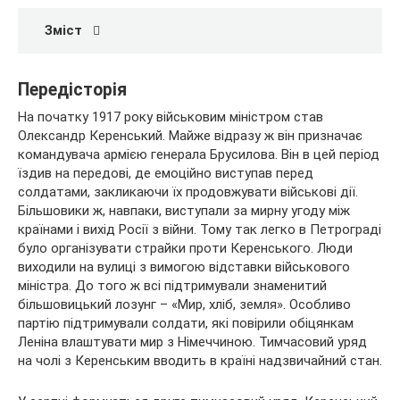
Зміст
Передісторія
На початку 1917 року військовим міністром став
Олександр Керенський. Майже відразу ж він призначає
командувача армією генерала Брусилова. Він в цей період
їздив на передові, де емоційно виступав перед
солдатами, закликаючи їх продовжувати військові дії.
Більшовики ж, навпаки, виступали за мирну угоду між
країнами і вихід Росії з війни. Тому так легко в Петрограді
було організувати страйки проти Керенського. Люди
виходили на вулиці з вимогою відставки військового
міністра. До того ж всі підтримували знаменитий
більшовицький лозунг – «Мир, хліб, земля». Особливо
партію підтримували солдати, які повірили обіцянкам
Леніна влаштувати мир з Німеччиною. Тимчасовий уряд
на чолі з Керенським вводить в країні надзвичайний стан.