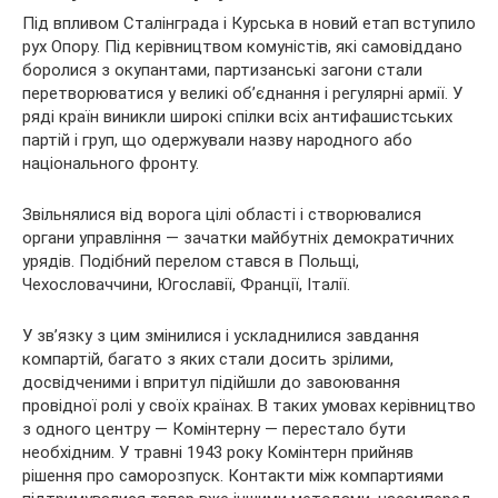
Під впливом Сталінграда і Курська в новий етап вступило
рух Опору. Під керівництвом комуністів, які самовіддано
боролися з окупантами, партизанські загони стали
перетворюватися у великі об’єднання і регулярні армії. У
ряді країн виникли широкі спілки всіх антифашистських
партій і груп, що одержували назву народного або
національного фронту.
Звільнялися від ворога цілі області і створювалися
органи управління — зачатки майбутніх демократичних
урядів. Подібний перелом стався в Польщі,
Чехословаччини, Югославії, Франції, Італії.
У зв’язку з цим змінилися і ускладнилися завдання
компартій, багато з яких стали досить зрілими,
досвідченими і впритул підійшли до завоювання
провідної ролі у своїх країнах. В таких умовах керівництво
з одного центру — Комінтерну — перестало бути
необхідним. У травні 1943 року Комінтерн прийняв
рішення про саморозпуск. Контакти між компартиями