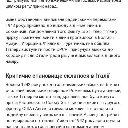
підтримувалися тепер вже іншими методами, насамперед
шляхом регулярних нарад.
Зміна обстановки, викликане радянськими перемогами
1943 року, призвело до відходу від Німеччини, її
союзників. Усвідомлення того факту, що Гітлер тягне у
прірву, і прагнення вийти з війни проявилося в Болгарії,
Румунії, Угорщини, Фінляндії. Туреччина, яка обіцяла
Гітлеру виступити проти СРСР і присунула війська до
кордону, після Сталінграда рішуче відмовилася від цього
наміру.
Критичне становище склалося в Італії
Восени 1942 року похід італо-німецьких військ на Єгипет,
очолений німецьким генералом Роммелем, був зупинений,
так як Гітлер не міг дати підкріплень: все було кинуто
проти Радянського Союзу. Затягуючи відкриття другого
фронту, США і Англія отримали можливість створити
подвійну перевагу своїх сил в Північній Африці, потрійне і
чотириразове по техніці. У жовтні 1942 року вони почали
наступ з двох сторін: англійці під командуванням