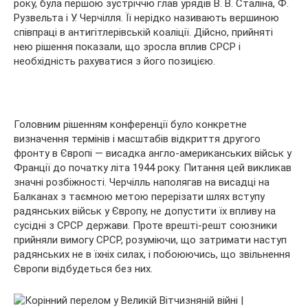
року, була першою зустріччю глав урядів В. В. Сталіна, Ф.
Рузвельта і У. Черчілля. Її нерідко називають вершиною
співпраці в антигітлерівській коаліції. Дійсно, прийняті
нею рішення показали, що зросла вплив СРСР і
необхідність рахуватися з його позицією.
Головним рішенням конференції було конкретне
визначення термінів і масштабів відкриття другого
фронту в Європі — висадка англо-американських військ у
Франції до початку літа 1944 року. Питання цей викликав
значні розбіжності. Черчілль наполягав на висадці на
Балканах з таємною метою перерізати шлях вступу
радянських військ у Європу, не допустити їх впливу на
сусідні з СРСР держави. Проте врешті-решт союзники
прийняли вимогу СРСР, розуміючи, що затримати наступ
радянських не в їхніх силах, і побоюючись, що звільнення
Європи відбудеться без них.