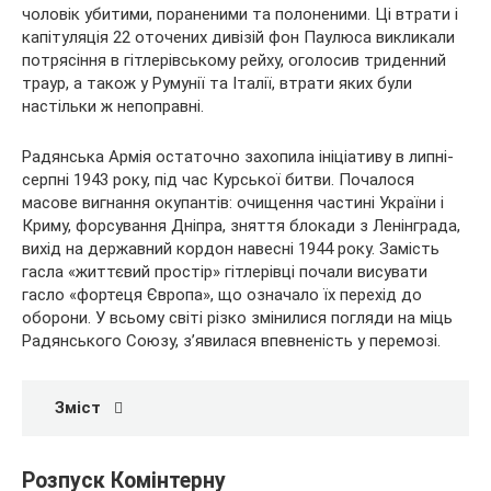
чоловік убитими, пораненими та полоненими. Ці втрати і
капітуляція 22 оточених дивізій фон Паулюса викликали
потрясіння в гітлерівському рейху, оголосив триденний
траур, а також у Румунії та Італії, втрати яких були
настільки ж непоправні.
Радянська Армія остаточно захопила ініціативу в липні-
серпні 1943 року, під час Курської битви. Почалося
масове вигнання окупантів: очищення частині України і
Криму, форсування Дніпра, зняття блокади з Ленінграда,
вихід на державний кордон навесні 1944 року. Замість
гасла «життєвий простір» гітлерівці почали висувати
гасло «фортеця Європа», що означало їх перехід до
оборони. У всьому світі різко змінилися погляди на міць
Радянського Союзу, з’явилася впевненість у перемозі.
Зміст
Розпуск Комінтерну