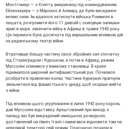
Монтгомері — з Єгипту, американці під командуванням
Ейзенхауера — з Марокко й Алжиру, де були висаджені
великі сили. Їм вдалося затиснути війська Роммеля в
лещата, розгромити його 11 дивізій і, скинувши залишки
армії в море, закінчити війну в Африці в травні 1943 року.
Ця перемога була досягнута під вирішальним впливом дій
на радянському театрі війни.
Втративши більшу частину своїх збройних сил спочатку
під Сталінградом і Курськом, а потім в Африці, режим
Муссоліні опинився у важкому становищі. В країні
піднімалося широкий антифашистський рух. Почалися
розбрати в правлячих колах. Частина буржуазії прагнула
звільнитися від фашистського уряду, щоб скоріше вийти
з війни.
Під впливом цього угруповання в липні 1943 року король
дав Муссоліні відставку. Арештований при виході з
палацу, він був викрадений німецькою розвідкою,
доставлений на північ Італії і намагався відновити там на
невеликій території свій режим. Одночасно почалася