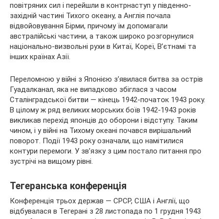
повітряних сил і перейшли в контрнаступ у південно-
західній частині Тихого океану, а Англія почала
відвойовування Бірми, причому їм допомагали
австралійські частини, а також широко розгорнулися
національно-визвольні рухи в Китаї, Кореї, В’єтнамі та
інших країнах Азії.
Переломною у війні з Японією з’явилася битва за острів
Гуадалканал, яка не випадково збіглася з часом
Сталінградської битви — кінець 1942-початок 1943 року.
В цілому ж ряд великих морських боїв 1942-1943 років
викликав перехід японців до оборони і відступу. Таким
чином, і у війні на Тихому океані почався вирішальний
поворот. Події 1943 року означали, що намітилися
контури перемоги. У зв’язку з цим постало питання про
зустрічі на вищому рівні.
Тегеранська конференція
Конференція трьох держав — СРСР, США і Англії, що
відбувалася в Тегерані з 28 листопада по 1 грудня 1943