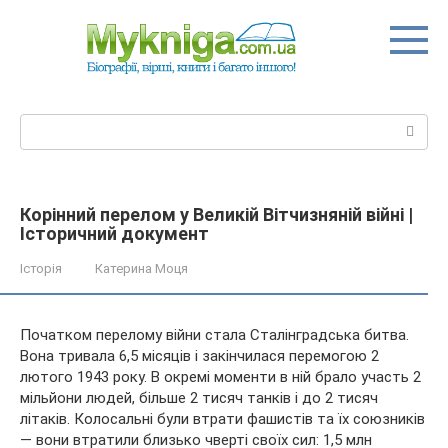
Перейти
до
вмісту
Пошук:
Корінний перелом у Великій Вітчизняній війні |
Історичний документ
Історія
Катерина Моця
Початком перелому війни стала Сталінградська битва.
Вона тривала 6,5 місяців і закінчилася перемогою 2
лютого 1943 року. В окремі моменти в ній брало участь 2
мільйони людей, більше 2 тисяч танків і до 2 тисяч
літаків. Колосальні були втрати фашистів та їх союзників
— вони
втратили близько чверті своїх сил: 1,5 млн