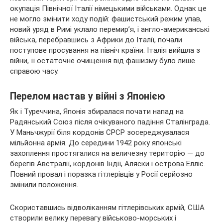
окупація Північної Італії німецькими військами. Однак це
не могло змінити ходу подій: фашистський режим упав,
новий уряд в Римі уклало перемир’я, і англо-американські
війська, перебравшись з Африки до Італії, почали
поступове просування на північ країни. Італія вийшла з
війни, її остаточне очищення від фашизму було лише
справою часу.
Перелом настав у війні з Японією
Як і Туреччина, Японія збиралася почати напад на
Радянський Союз після очікуваного падіння Сталінграда.
У Маньчжурії біля кордонів СРСР зосереджувалася
мільйонна армія. До середини 1942 року японські
захоплення простягалися на величезну територію — до
берегів Австралії, кордонів Індії, Аляски і острова Елліс.
Повний провал і поразка гітлерівців у Росії серйозно
змінили положення.
Скориставшись відволіканням гітлерівських армій, США
створили велику перевагу військово-морських і