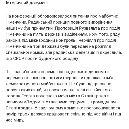
На конференції обговорювалося питання про майбутнє
Німеччини. Радянський принцип повного викорінення
нацизму був прийнятий. Пропозиція Рузвельта про поділ
Німеччини на п’ять держав з виділенням, крім того, ряду
районів під міжнародний контроль і Черчілля про поділ
Німеччини на три держави були передані на розгляд
спеціальної комісії, але радянська делегація підкреслила,
що СРСР проти будь-якого розділу.
Тегеран з’явився перемогою радянської дипломатії,
перемогою співпраці антигитлеровских держав в ім’я
демократичного майбутнього. Це було підкреслено
поруч таких акцій, як вручення від імені англійського
короля Георга почесного меча міста Сталінграда з
написом «Людям зі сталевими серцями — громадянам
Сталінграда». У заключному комюніке проголошувалося
намір трьох держав працювати спільно під час війни і під
час миру.