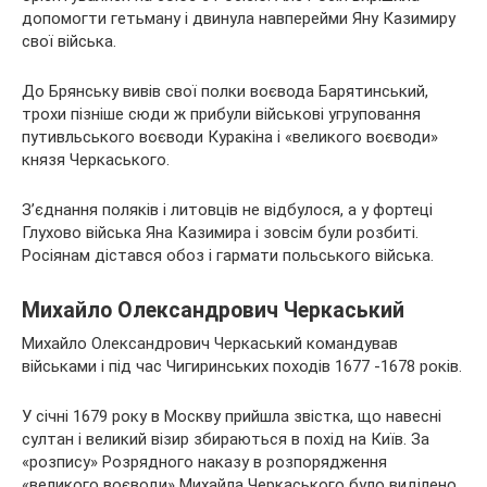
допомогти гетьману і двинула навперейми Яну Казимиру
свої війська.
До Брянську вивів свої полки воєвода Барятинський,
трохи пізніше сюди ж прибули військові угруповання
путивльського воєводи Куракіна і «великого воєводи»
князя Черкаського.
З’єднання поляків і литовців не відбулося, а у фортеці
Глухово війська Яна Казимира і зовсім були розбиті.
Росіянам дістався обоз і гармати польського війська.
Михайло Олександрович Черкаський
Михайло Олександрович Черкаський командував
військами і під час Чигиринських походів 1677 -1678 років.
У січні 1679 року в Москву прийшла звістка, що навесні
султан і великий візир збираються в похід на Київ. За
«розпису» Розрядного наказу в розпорядження
«великого воєводи» Михайла Черкаського було виділено