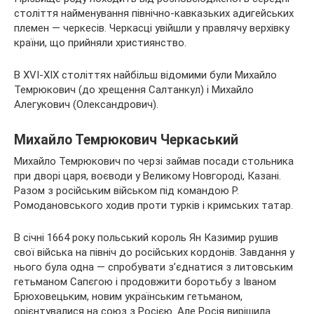
століття найменування північно-кавказьких адигейських
племен — черкесів. Черкасці увійшли у правлячу верхівку
країни, що прийняли християнство.
В XVI-XIX століттях найбільш відомими були Михайло
Темрюкович (до хрещення Салтанкул) і Михайло
Алегукович (Олександрович).
Михайло Темрюкович Черкаський
Михайло Темрюкович по черзі займав посади стольника
при дворі царя, воєводи у Великому Новгороді, Казані.
Разом з російським військом під командою Р.
Ромодановського ходив проти турків і кримських татар.
В січні 1664 року польський король Ян Казимир рушив
свої війська на північ до російських кордонів. Завдання у
нього була одна — спробувати з’єднатися з литовським
гетьманом Сапєгою і продовжити боротьбу з Іваном
Брюховецьким, новим українським гетьманом,
орієнтувалися на союз з Росією. Але Росія вирішила