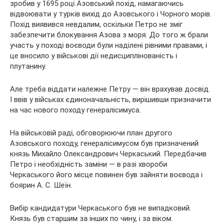
зробив у 1695 році Азовський похід, намагаючись
відвоювати у турків вихід до Азовського і Чорного морів.
Похід виявився невдалим, оскільки Петро не зміг
забезпечити блокування Азова з моря. До того ж брали
участь у поході воєводи були наділені рівними правами, і
це вносило у військові дії недисциплінованість і
плутанину.
Але треба віддати належне Петру — він врахував досвід.
І ввів у військах єдиноначальність, вирішивши призначити
на час нового походу генералісимуса.
На військовій раді, обговорюючи план другого
Азовського походу, генералісимусом був призначений
князь Михайло Олександрович Черкаський. Передбачив
Петро і необхідність заміни — в разі хвороби
Черкаського його місце повинен був зайняти воєвода і
боярин А. С. Шеїн.
Вибір кандидатури Черкаського був не випадковий.
Князь був старшим за інших по чину, і за віком.