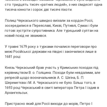
сто тридцять тисяч «ратних людей», з них сімдесят одна
тисяча кінноти і сорок дві тисячі піхоти.
Полиці Черкаського швидко виїхали за кордон Росії,
зосередилися в Переяславі, Києві, Путивлі, Сумах і були
готові зустріти супротивника. Але турецький султан на
новий похід не зважився.
У травні 1679 року з турками почалися переговори про
межі Російської держави на півдні і закінчилися лише в
1681 році.
Князь Черкаський брав участь у Кримських походах під
керівництвом В. о. Голіцина. Походи були невдалими, але
репресій щодо воєначальників А. С. Шеїна, Б. П.
Шереметєва і М. А. Черкаського не було. Більш того, в
1693 році Черкаський в свиті імператора Петра I їздив в
Архангельськ.
Пристрасно який для Росії виходи до морів, Петро I