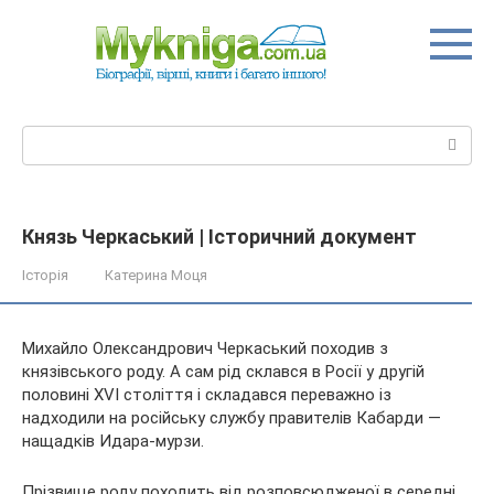
Перейти
до
вмісту
Пошук:
Князь Черкаський | Історичний документ
Історія
Катерина Моця
Михайло Олександрович Черкаський походив з
князівського роду. А сам рід склався в Росії у другій
половині XVI століття і складався переважно із
надходили на російську службу правителів Кабарди —
нащадків Идара-мурзи.
Прізвище роду походить від розповсюдженої в середні