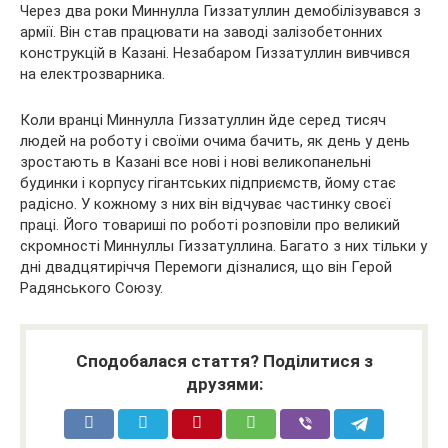
Через два роки Миннулла Гиззатуллин демобілізувався з
армії. Він став працювати на заводі залізобетонних
конструкцій в Казані. Незабаром Гиззатуллин вивчився
на електрозварника.
Коли вранці Миннулла Гиззатуллин йде серед тисяч
людей на роботу і своїми очима бачить, як день у день
зростають в Казані все нові і нові великопанельні
будинки і корпусу гігантських підприємств, йому стає
радісно. У кожному з них він відчуває частинку своєї
праці. Його товариші по роботі розповіли про великий
скромності Миннуллы Гиззатуллина. Багато з них тільки у
дні двадцятиріччя Перемоги дізналися, що він Герой
Радянського Союзу.
Сподобалася стаття? Поділитися з
друзями: