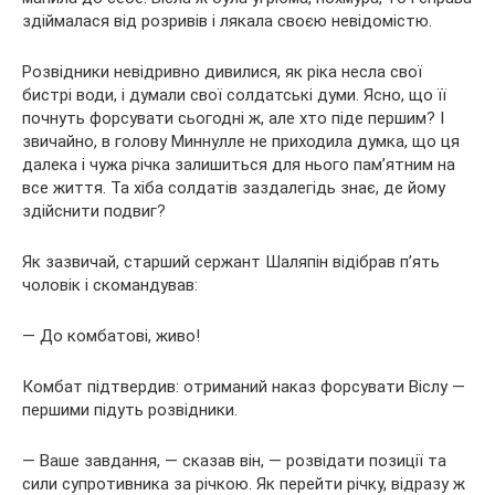
здіймалася від розривів і лякала своєю невідомістю.
Розвідники невідривно дивилися, як ріка несла свої
бистрі води, і думали свої солдатські думи. Ясно, що її
почнуть форсувати сьогодні ж, але хто піде першим? І
звичайно, в голову Миннулле не приходила думка, що ця
далека і чужа річка залишиться для нього пам’ятним на
все життя. Та хіба солдатів заздалегідь знає, де йому
здійснити подвиг?
Як зазвичай, старший сержант Шаляпін відібрав п’ять
чоловік і скомандував:
— До комбатові, живо!
Комбат підтвердив: отриманий наказ форсувати Віслу —
першими підуть розвідники.
— Ваше завдання, — сказав він, — розвідати позиції та
сили супротивника за річкою. Як перейти річку, відразу ж