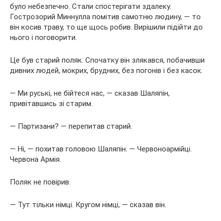
було небезпечно. Стали спостерігати здалеку.
Гострозорий Миннулла помітив самотню людину, — то
він косив траву, то ще щось робив. Вирішили підійти до
нього і поговорити.
Це був старий поляк. Спочатку він злякався, побачивши
дивних людей, мокрих, брудних, без погонів і без касок.
— Ми руські, не бійтеся нас, — сказав Шаляпін,
привітавшись зі старим.
— Партизани? — перепитав старий.
— Ні, — похитав головою Шаляпін. — Червоноармійці.
Червона Армія.
Поляк не повірив.
— Тут тільки німці. Кругом німці, — сказав він.