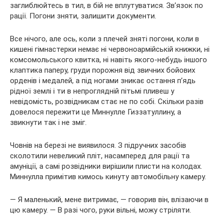
заглиблюйтесь в тил, в бій не вплутуватися. Зв’язок по
рації. Погони зняти, залишити документи.
Все нічого, але ось, коли з плечей зняті погони, коли в
кишені гімнастерки немає ні червоноармійській книжки, ні
комсомольського квитка, ні навіть якого-небудь іншого
клаптика паперу, груди порожня від звичних бойових
орденів і медалей, а під ногами зникає остання п’ядь
рідної землі і ти в непроглядній пітьмі пливеш у
невідомість, розвідникам стає не по собі. Скільки разів
довелося пережити це Миннулле Гиззатуллину, а
звикнути так і не зміг.
Човнів на березі не виявилося. З підручних засобів
сколотили невеликий пліт, насамперед для рації та
амуніції, а самі розвідники вирішили плисти на колодах.
Миннулла примітив кимось кинуту автомобільну камеру.
— Я маленький, мене витримає, — говорив він, влізаючи в
цю камеру. — В разі чого, руки вільні, можу стріляти.