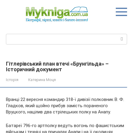
Перейти
до
вмісту
Пошук:
Гітлерівський план втечі «Брунгільда» –
Історичний документ
Історія
Катерина Моця
Вранці 22 вересня командир 318-ї дивізії полковник В. Ф.
Гладков, який щойно прибув замість пораненого
Вруцкого, націлив два стрілецьких полку на Анапу.
Батареї 796-го артполку ведуть вогонь по фашистським
військам і техніці на причалах Анапи і на її околицях.