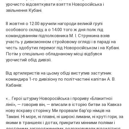
урочисто відсвяткувати взяття Новоросійська і
звільнення Кубані.
8 жовтня о 12.00 вручили нагороди великій групі
особового складу, а о 14.00 того ж дня полк під
командуванням підполковника М. І. Стрункина взяв
участь у дивизионном стройовому огляді і в параді на
честь здобутих перемог під Новоросійськом і на Кубані.
Потім у спеціально обладнаному місці відбувся
урочистий обід дивізії.
Від артилеристів на цьому обіді виступив заступник
командира 1-го дивізіону по політчастині капітан А. В.
Кабанів:
«… Герої штурму Новоросійська і прориву «Блакитної
лінії», — говорив він, — вписали в історію битви за Кавказ
нову яскраву сторінку. Ми прорвали бар’єр німців на
Тамані. Ні море, ні плавні, ні широкі лимани, ні круті гори, за
якими в траншеях і дотах, прикритих мінними полями і
дротяними загородженнями, розраховували відсидітися