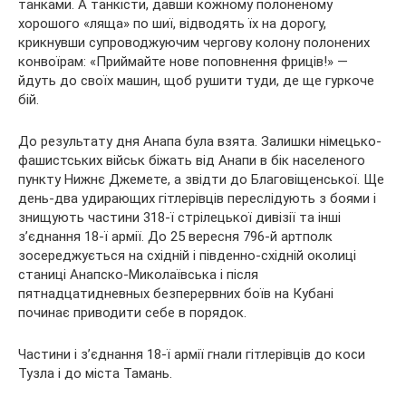
танками. А танкісти, давши кожному полоненому
хорошого «ляща» по шиї, відводять їх на дорогу,
крикнувши супроводжуючим чергову колону полонених
конвоїрам: «Приймайте нове поповнення фриців!» —
йдуть до своїх машин, щоб рушити туди, де ще гуркоче
бій.
До результату дня Анапа була взята. Залишки німецько-
фашистських військ біжать від Анапи в бік населеного
пункту Нижнє Джемете, а звідти до Благовіщенської. Ще
день-два удирающих гітлерівців переслідують з боями і
знищують частини 318-ї стрілецької дивізії та інші
з’єднання 18-ї армії. До 25 вересня 796-й артполк
зосереджується на східній і південно-східній околиці
станиці Анапско-Миколаївська і після
пятнадцатидневных безперервних боїв на Кубані
починає приводити себе в порядок.
Частини і з’єднання 18-ї армії гнали гітлерівців до коси
Тузла і до міста Тамань.