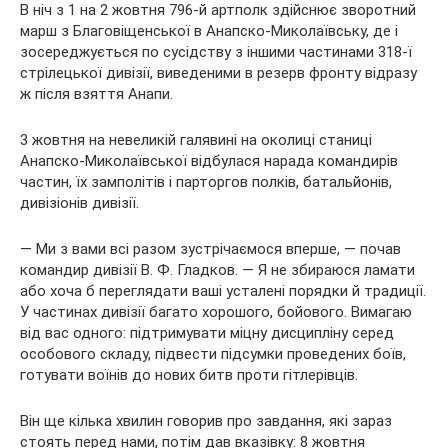
В ніч з 1 на 2 жовтня 796-й артполк здійснює зворотний
марш з Благовіщенської в Анапско-Миколаївську, де і
зосереджується по сусідству з іншими частинами 318-ї
стрілецької дивізії, виведеними в резерв фронту відразу
ж після взяття Анапи.
3 жовтня на невеликій галявині на околиці станиці
Анапско-Миколаївської відбулася нарада командирів
частин, їх замполітів і парторгов полків, батальйонів,
дивізіонів дивізії.
— Ми з вами всі разом зустрічаємося вперше, — почав
командир дивізії В. Ф. Гладков. — Я не збираюся ламати
або хоча б переглядати ваші усталені порядки й традиції.
У частинах дивізії багато хорошого, бойового. Вимагаю
від вас одного: підтримувати міцну дисципліну серед
особового складу, підвести підсумки проведених боїв,
готувати воїнів до нових битв проти гітлерівців.
Він ще кілька хвилин говорив про завдання, які зараз
стоять перед нами, потім дав вказівку: 8 жовтня