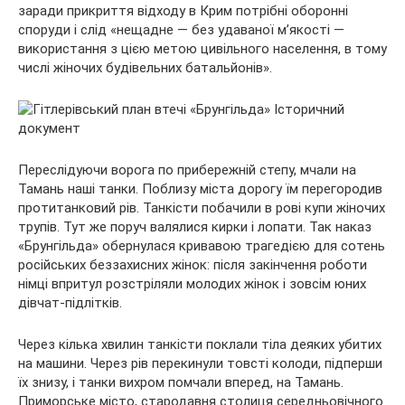
заради прикриття відходу в Крим потрібні оборонні
споруди і слід «нещадне — без удаваної м’якості —
використання з цією метою цивільного населення, в тому
числі жіночих будівельних батальйонів».
Переслідуючи ворога по прибережній степу, мчали на
Тамань наші танки. Поблизу міста дорогу їм перегородив
протитанковий рів. Танкісти побачили в рові купи жіночих
трупів. Тут же поруч валялися кирки і лопати. Так наказ
«Брунгільда» обернулася кривавою трагедією для сотень
російських беззахисних жінок: після закінчення роботи
німці впритул розстріляли молодих жінок і зовсім юних
дівчат-підлітків.
Через кілька хвилин танкісти поклали тіла деяких убитих
на машини. Через рів перекинули товсті колоди, підперши
їх знизу, і танки вихром помчали вперед, на Тамань.
Приморське місто, стародавня столиця середньовічного