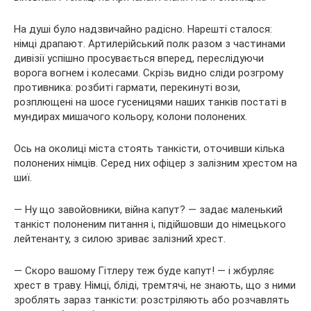
На душі було
надзвичайно радісно. Нарешті сталося:
німці драпают. Артилерійський полк разом з частинами
дивізії успішно просувається вперед, переслідуючи
ворога вогнем і колесами. Скрізь видно сліди розгрому
противника: розбиті гармати, перекинуті вози,
розплющені на шосе гусеницями наших танків постаті в
мундирах мишачого кольору, колони полонених.
Ось на околиці міста стоять танкісти, оточивши кілька
полонених німців. Серед них офіцер з залізним хрестом на
шиї.
— Ну що завойовники, війна капут? — задає маленький
танкіст полоненим питання і, підійшовши до німецького
лейтенанту, з силою зриває залізний хрест.
— Скоро вашому Гітлеру теж буде капут! — і жбурляє
хрест в траву. Німці, бліді, тремтячі, не знають, що з ними
зроблять зараз танкісти: розстріляють або розчавлять