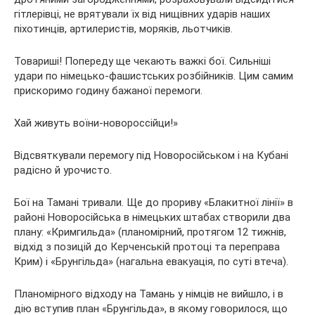
гітлерівці, не врятували їх від нищівних ударів наших
піхотинців, артилеристів, моряків, льотчиків.
Товариші! Попереду ще чекають важкі бої. Сильніші
удари по німецько-фашистських розбійників. Цим самим
прискоримо годину бажаної перемоги.
Хай живуть воїни-новороссійци!»
Відсвяткували перемогу під Новоросійськом і на Кубані
радісно й урочисто.
Бої на Тамані тривали. Ще до прориву «Блакитної лінії» в
районі Новоросійська в німецьких штабах створили два
плану: «Кримгильда» (планомірний, протягом 12 тижнів,
відхід з позицій до Керченській протоці та переправа
Крим) і «Брунгільда» (нагальна евакуація, по суті втеча).
Планомірного відходу на Тамань у німців не вийшло, і в
дію вступив план «Брунгільда», в якому говорилося, що