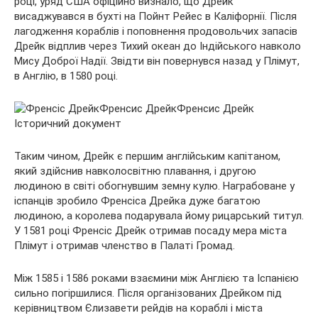
році, уряд США офіційно визнало, що Дрейк
висаджувався в бухті на Пойнт Рейес в Каліфорнії. Після
лагодження кораблів і поповнення продовольчих запасів
Дрейк відплив через Тихий океан до Індійського навколо
Мису Доброї Надії. Звідти він повернувся назад у Плімут,
в Англію, в 1580 році.
Таким чином, Дрейк є першим англійським капітаном,
який здійснив навколосвітню плавання, і другою
людиною в світі обогнувшим земну кулю. Награбоване у
іспанців зробило Френсіса Дрейка дуже багатою
людиною, а королева подарувала йому рицарський титул.
У 1581 році Френсіс Дрейк отримав посаду мера міста
Плімут і отримав членство в Палаті Громад.
Між 1585 і 1586 роками взаємини між Англією та Іспанією
сильно погіршилися. Після організованих Дрейком під
керівництвом Єлизавети рейдів на кораблі і міста