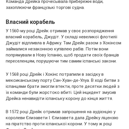
Команда Дрейка прочесывала прибережні води,
захоплюючи французькі торгові судна.
Власний корабель
У 1560-му році Дрейк отримав у своє розпорядження
власний корабель, Джудіт. У складі невеликої флотилії
Джудіт відпливла в Африку. Там Дрейк разом з Хокінсом
займалися незаконною купівлею рабів. Потім вони
попрямували в Нову Іспанію, щоб продати своїх бранців
переселенцям, порушуючи тим самим іспанські закони.
У 1568 році Дрейк і Хокінс потрапили в засідку в
мексиканському порту Сан-Хуан-де-Улуа. В ході битви з
іспанцями брати змогли втекти, проте десятки людей з
їх команди були жорстоко вбиті. Цей інцидент змусив
Дрейка ненавидіти іспанську корону до кінця життя.
В 1572 році Дрейк отримав запрошення на аудієнцію у
королеви Єлизавети I. Єлизавета дала Дрейку ліцензію
на піратство проти іспанської корони. У тому ж році