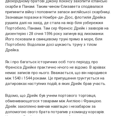
двоюрідному братові Джону Хокінсу захопити іспанські
скарби в Панамі. Таким чином Єлизавета сподівалася
припинити війну і поповнити запаси англійської скарбниці.
Зазнавши поразки в Номбре-де-Діос, флотилія Дрейка
рушила далі на захід, де стала на якір біля узбережжя
Портобело, Панама. Там сер Френсіс Дрейк і захворів на
дизентерію і 28 січня 1596 року загинув від лихоманки.
Його поховали в свинцевому труні прямо в море, біля
Портобело. Водолази досі шукають труну з тілом
Дрейка.
Як і про багатьох історичних осіб того періоду, про
Френсіса Дрейке практично нічого не відомо. В архівах
немає записів про нього. Вважається, що він народився
між 1540 і 1544 роками. Це припущення грунтується на
датировках наступних подій, в яких Дрейк брав участь.
Відомо, що Дрейк був учнем портового торговця,
обменивающегося товарами між Англією і Францією.
Дрейк захоплено вивчав навігацію і незабаром за
допомогою свого брата потрапив у команду корсарів.