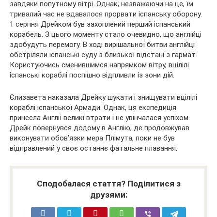
завдяки попутному вітрі. Однак, незважаючи на це, їм
тривалий час не вдавалося прорвати іспанську оборону.
1 серпня Дрейком був захоплений перший іспанський
корабель. З цього моменту стало очевидно, що англійці
здобудуть перемогу. В ході вирішальної битви англійці
обстріляли іспанські суду з близької відстані з гармат.
Користуючись сменившимся напрямком вітру, вцілілі
іспанські кораблі поспішно відпливли із зони дій.
Єлизавета наказала Дрейку шукати і знищувати вцілілі
кораблі іспанської Армади. Однак, ця експедиція
принесла Англії великі втрати і не увінчалася успіхом.
Дрейк повернувся додому в Англію, де продовжував
виконувати обов’язки мера Плімута, поки не був
відправлений у своє останнє фатальне плавання.
Сподобалася стаття? Поділитися з
друзями: