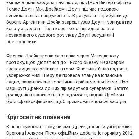
екіпаж в який входили такі люди, як Джон Вінтер і офіцер
Томас Доуті. Між Дрейком і Доуті під час подорожі
виникла велика напруженість. В результаті прибувши до
берегів Аргентини Дрейк заарештував Доуті і звинуватив
його у заколоті. Після короткого і швидше за все
незаконного судового розгляду Доуті засудили і
обезголовили.
Френсіс Дрейк провів флотилію через Магелланову
протоку, щоб дістатися до Тихого океану. Незабаром
експедиція потрапила в шторм. Флотилія йшла вздовж
узбережжя Чилі і Перу де провела атаку на іспанське
судно, завантажене золотими і срібними злитками. Про
маршруті Дрейка до цих пір ведуться суперечки. Багато
дослідників вважають, що відомості, надані Дрейком
були сфальсифіковані, щоб примножити власні заслуги.
Кругосвітнє плавання
Є певні сумніви в тому, чи зміг Дрейк досягти узбережжя
Орегона і Аляски. Після офіційних дебатів істориків у 2012