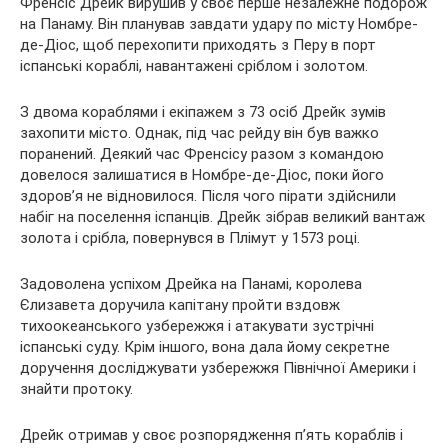
Френсіс Дрейк вирушив у своє перше незалежне подорож
на Панаму. Він планував завдати удару по місту Номбре-
де-Діос, щоб перехопити приходять з Перу в порт
іспанські кораблі, навантажені сріблом і золотом.
З двома кораблями і екіпажем з 73 осіб Дрейк зумів
захопити місто. Однак, під час рейду він був важко
поранений. Деякий час Френсісу разом з командою
довелося залишатися в Номбре-де-Діос, поки його
здоров’я не відновилося. Після чого пірати здійснили
набіг на поселення іспанців. Дрейк зібрав великий вантаж
золота і срібла, повернувся в Плімут у 1573 році.
Задоволена успіхом Дрейка на Панамі, королева
Єлизавета доручила капітану пройти вздовж
тихоокеанського узбережжя і атакувати зустрічні
іспанські суду. Крім іншого, вона дала йому секретне
доручення досліджувати узбережжя Північної Америки і
знайти протоку.
Дрейк отримав у своє розпорядження п’ять кораблів і