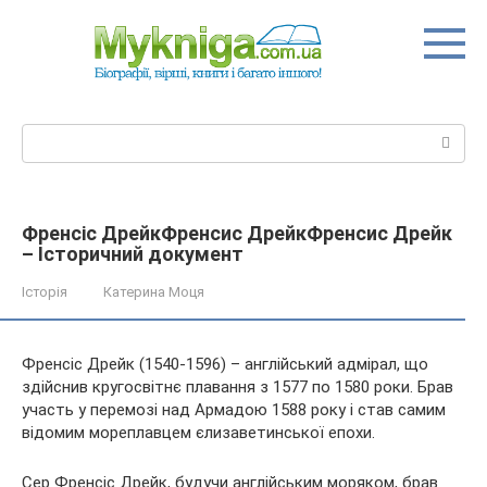
Перейти
до
вмісту
Пошук:
Френсіс ДрейкФренсис ДрейкФренсис Дрейк
– Історичний документ
Історія
Катерина Моця
Френсіс Дрейк (1540-1596) – англійський адмірал, що
здійснив кругосвітнє плавання з 1577 по 1580 роки. Брав
участь у перемозі над Армадою 1588 року і став самим
відомим мореплавцем єлизаветинської епохи.
Сер Френсіс Дрейк, будучи англійським моряком, брав