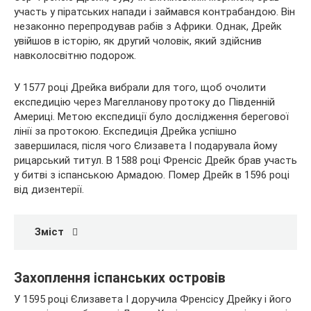
участь у піратських
напади і займався контрабандою. Він
незаконно перепродував рабів з Африки. Однак, Дрейк
увійшов в історію, як другий чоловік, який здійснив
навколосвітню подорож.
У 1577 році Дрейка вибрали для того, щоб очолити
експедицію через Магелланову протоку до Південній
Америці. Метою експедиції було дослідження берегової
лінії за протокою. Експедиція Дрейка успішно
завершилася, після чого Єлизавета I подарувала йому
рицарський титул. В 1588 році Френсіс Дрейк брав участь
у битві з іспанською Армадою. Помер Дрейк в 1596 році
від дизентерії.
Зміст
Захоплення іспанських островів
У 1595 році Єлизавета I доручила Френсісу Дрейку і його