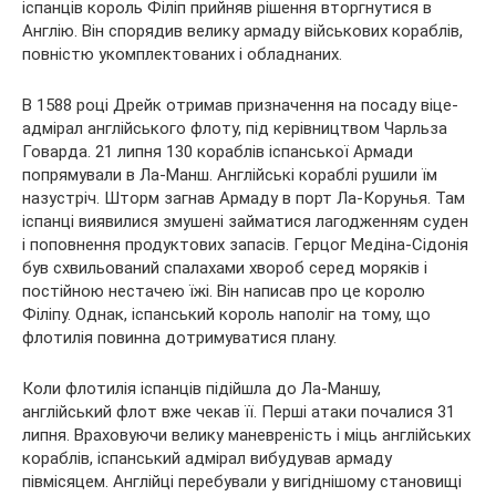
іспанців король Філіп прийняв рішення вторгнутися в
Англію. Він спорядив велику армаду військових кораблів,
повністю укомплектованих і обладнаних.
В 1588 році Дрейк отримав призначення на посаду віце-
адмірал англійського флоту, під керівництвом Чарльза
Говарда. 21 липня 130 кораблів іспанської Армади
попрямували в Ла-Манш. Англійські кораблі рушили їм
назустріч. Шторм загнав Армаду в порт Ла-Корунья. Там
іспанці виявилися змушені займатися лагодженням суден
і поповнення продуктових запасів. Герцог Медіна-Сідонія
був схвильований спалахами хвороб серед моряків і
постійною нестачею їжі. Він написав про це королю
Філіпу. Однак, іспанський король наполіг на тому, що
флотилія повинна дотримуватися плану.
Коли флотилія іспанців підійшла до Ла-Маншу,
англійський флот вже чекав її. Перші атаки почалися 31
липня. Враховуючи велику маневреність і міць англійських
кораблів, іспанський адмірал вибудував армаду
півмісяцем. Англійці перебували у вигіднішому становищі