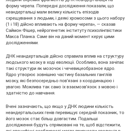
форму черепа. Попередні дослідження показали, що
неандертальці мали велику кількість епізодів
схрещування з людьми, і деякі хромосоми з цього набору
(1 і 18) дійсно впливають на форму черепа», — сказав
Саймон Фішер, нейрогенетик інституту психолінгвістики
Макса Планка. Саме він на даний момент керує цими
дослідженнями.
ДНК неандертальців дійсно справила вплив на структуру
людського мозку в ході еволюції. Особливо, вона зачіпає
такі структури як мозочок і чечевицеобразное ядро.
Ядро утворює зовнішню частину базальних гангліїв
мозку, які безпосередньо пов’язані з координацією і
увагою. Можлива так само їх взаємозв’язок з мовою і
здатністю до навчання.
Вчені зазначають, що якщо у ДНК людини кількість
неандертальських генів перевищує середній показник, то
його мозок стає більш довгастим. Подальші
дослідження будуть спрямовані на те, щоб відстежити,
які специфічні особливості могла привнести еволюція в