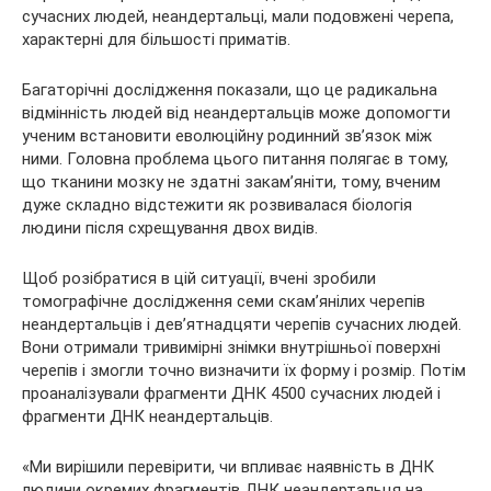
сучасних людей, неандертальці, мали подовжені черепа,
характерні для більшості приматів.
Багаторічні дослідження показали, що це радикальна
відмінність людей від неандертальців може допомогти
ученим встановити еволюційну родинний зв’язок між
ними. Головна проблема цього питання полягає в тому,
що тканини мозку не здатні закам’яніти, тому, вченим
дуже складно відстежити як розвивалася біологія
людини після схрещування двох видів.
Щоб розібратися в цій ситуації, вчені зробили
томографічне дослідження семи скам’янілих черепів
неандертальців і дев’ятнадцяти черепів сучасних людей.
Вони отримали тривимірні знімки внутрішньої поверхні
черепів і змогли точно визначити їх форму і розмір. Потім
проаналізували фрагменти ДНК 4500 сучасних людей і
фрагменти ДНК неандертальців.
«Ми вирішили перевірити, чи впливає наявність в ДНК
людини окремих фрагментів ДНК неандертальця на