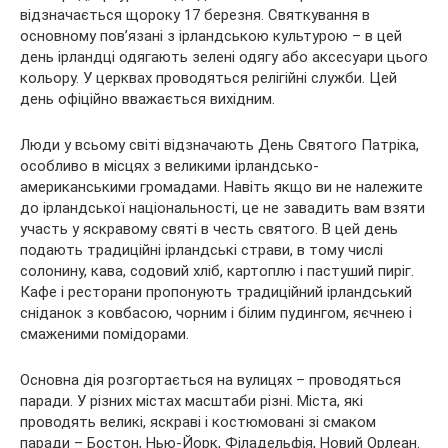
відзначається щороку 17 березня. Святкування в
основному пов’язані з ірландською культурою – в цей
день ірландці одягають зелені одягу або аксесуари цього
кольору. У церквах проводяться релігійні служби. Цей
день офіційно вважається вихідним.
Люди у всьому світі відзначають День Святого Патріка,
особливо в місцях з великими ірландсько-
американськими громадами. Навіть якщо ви не належите
до ірландської національності, це не завадить вам взяти
участь у яскравому святі в честь святого. В цей день
подають традиційні ірландські страви, в тому числі
солонину, кава, содовий хліб, картоплю і пастуший пиріг.
Кафе і ресторани пропонують традиційний ірландський
сніданок з ковбасою, чорним і білим пудингом, яєчнею і
смаженими помідорами.
Основна дія розгортається на вулицях – проводяться
паради. У різних містах масштаби різні. Міста, які
проводять великі, яскраві і костюмовані зі смаком
паради – Бостон, Нью-Йорк, Філадельфія, Новий Орлеан.