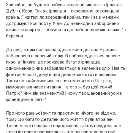
Звичайно, не будемо забувати про великі міста Ірландії,
Дублін, Корк. Так як Ірландія – переважно католицька
країна, її жителі як всередині країни, так і за її межами
дотримуються посту. У дні до Великодня заборонено
вживати спиртне, і порушити цю заборону можна лише 17
березня.
До речі, з цим пов’язана одна цікава деталь – рідина
забарвлена в зелений колір. В пабах подається зелене
пиво, в Чикаго, де проживає багато ірландців,
однойменна річка забарвлюється в зелений колір. Навіть
фонтан Білого дому в цей день може стати зеленим.
Трохи познайомившись із святом святого Патріка,
мимоволі виникає питання – а хто ж був цей самий
Патрік? Чим він знаменитий і чому так шанований усіма
ірландцями в світі?
Про його ранньої життя практично нічого не відомо,
тому що багато деталей його життя були втрачені.
Точне місце і час його народження також невідомі, але
деякі історики припускають, що він народився в сім’ї