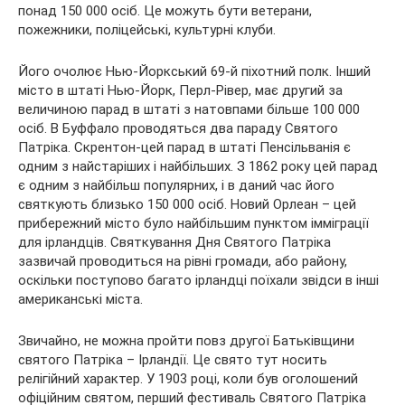
понад 150 000 осіб. Це можуть бути ветерани,
пожежники, поліцейські, культурні клуби.
Його очолює Нью-Йоркський 69-й піхотний полк. Інший
місто в штаті Нью-Йорк, Перл-Рівер, має другий за
величиною парад в штаті з натовпами більше 100 000
осіб. В Буффало проводяться два параду Святого
Патріка. Скрентон-цей парад в штаті Пенсільванія є
одним з найстаріших і найбільших. З 1862 року цей парад
є одним з найбільш популярних, і в даний час його
святкують близько 150 000 осіб. Новий Орлеан – цей
прибережний місто було найбільшим пунктом імміграції
для ірландців. Святкування Дня Святого Патріка
зазвичай проводиться на рівні громади, або району,
оскільки поступово багато ірландці поїхали звідси в інші
американські міста.
Звичайно, не можна пройти повз другої Батьківщини
святого Патріка – Ірландії. Це свято тут носить
релігійний характер. У 1903 році, коли був оголошений
офіційним святом, перший фестиваль Святого Патріка