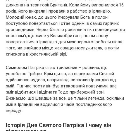
диякона на території Британії. Коли йому виповнилося 16
років, його викрали і продали в рабство в Ірландію.
Молодий юнак, до цього ігнорували Бога, в полоні
поступово повертається і стає одним із самих гарячих
проповідників. Через багато років він втік і повернувся до
своєї сім’ї, що живе у Великобританії, потім знову
повертається в Ірландію для місіонерської роботи після
того, як знайшов місце як священнослужителя, а потім
єпископа в християнській вірі.
Символом Патріка стає трилисник – рослина, що
уособлює Трійцю. Крім цього, за переказами Святий
здійснював чудеса, наприклад, визволив Ірландію від
змій. Під час посту він був атакований повзучими, але
зміг відбитися і відігнати їх до прибережній зоні.
Визнаємо, що швидше за все, це тільки легенда, оскільки
змії в Ірландії не водилися з часів постледникового
періоду.
Історія Дня Святого Патріка і чому він