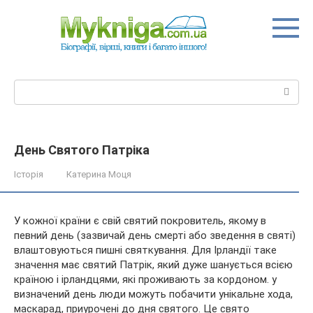
Перейти
до
вмісту
Пошук:
День Святого Патріка
Історія
Катерина Моця
У кожної країни є свій святий покровитель, якому в
певний день (зазвичай день смерті або зведення в святі)
влаштовуються пишні святкування. Для Ірландії таке
значення має святий Патрік, який дуже шанується всією
країною і ірландцями, які проживають за кордоном. у
визначений день люди можуть побачити унікальне хода,
маскарад, приурочені до дня святого. Це свято