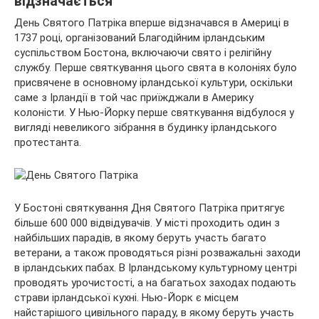
відзначається
День Святого Патріка вперше відзначався в Америці в
1737 році, організований Благодійним ірландським
суспільством Бостона, включаючи свято і релігійну
службу. Перше святкування цього свята в колоніях було
присвячене в основному ірландської культури, оскільки
саме з Ірландії в той час приїжджали в Америку
колоністи. У Нью-Йорку перше святкування відбулося у
вигляді невеликого зібрання в будинку ірландського
протестанта.
У Бостоні святкування Дня Святого Патріка притягує
більше 600 000 відвідувачів. У місті проходить один з
найбільших парадів, в якому беруть участь багато
ветерани, а також проводяться різні розважальні заходи
в ірландських пабах. В Ірландському культурному центрі
проводять урочистості, а на багатьох заходах подають
страви ірландської кухні. Нью-Йорк є місцем
найстарішого цивільного параду, в якому беруть участь