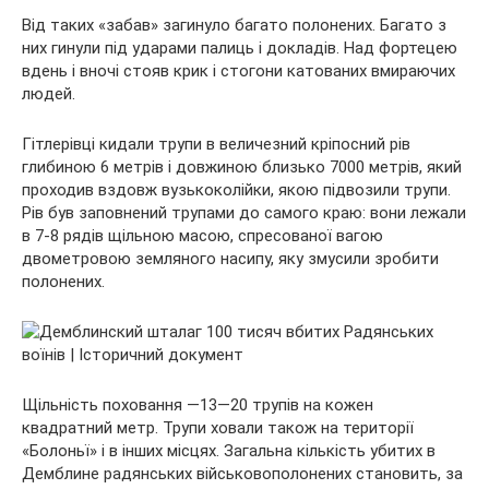
Від таких «забав» загинуло багато полонених. Багато з
них гинули під ударами палиць і докладів. Над фортецею
вдень і вночі стояв крик і стогони катованих вмираючих
людей.
Гітлерівці кидали трупи в величезний кріпосний рів
глибиною 6 метрів і довжиною близько 7000 метрів, який
проходив вздовж вузькоколійки, якою підвозили трупи.
Рів був заповнений трупами до самого краю: вони лежали
в 7-8 рядів щільною масою, спресованої вагою
двометровою земляного насипу, яку змусили зробити
полонених.
Щільність поховання —13—20 трупів на кожен
квадратний метр. Трупи ховали також на території
«Болоньї» і в інших місцях. Загальна кількість убитих в
Демблине радянських військовополонених становить, за