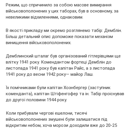
Режим, що спричинило за собою масове вимирання
військовополонених у цих таборах, був в основному, за
невеликими відхиленнями, однаковим.
В якості прикладу ми окремо розглянемо табір: Демблін.
Більш детальний опис допоможе показати механізм
винищення військовополонених.
Демблинский шталаг був організований гітлерівцями ще
влітку 1941 року. Комендантом фортеці Демблін до
листопада 1941 року був капітан Райс, а з листопада
1941 року до весни 1942 року— майор Лаш.
Їх помічниками були капітан Хоэнбергер (заступник
коменданта), капітан Штіфенгофер та ін. Табір проіснував
до другої половини 1944 року.
Коли прибували чергові ешелони, тисячі
військовополонених змушені були залишатися під
відкритим небом, хоча морози доходили вже до 20-25