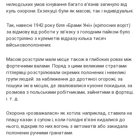
нелюдських умов існування багато в’язнів загинуло від
куль охорони. Екзекуції були як масові, так і індивідуальні.
Так, навесні 1942 року біля «Брами Унії» (кріпосних воріт)
за відмову від роботи у зв’язку з голодним пайком було
розстріляно з кулеметів відразу кілька тисяч
військовополонених.
Масові розстріли мали місце також в глибоких ровах між
фортечними валами. Поряд з цими великими стратами
гітлерівці розстрілювали окремих полонених і невеликі
групи людей: за наближення до дротяної огорожі; за
пошуки їжі в місцях, де звалювалися кухонні покидьки; за
розмова з польськими робітниками, зайнятими в фортеці;
і. т. д.
Охорона «розважалася» як хотіла: наприклад, ставила на
плацу казан з супом і, коли голодні в’язні кидалися до
нього, відкрив по них вогонь з автоматів або закидала
полонених ручними гранатами.