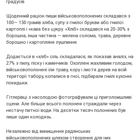
градусів.
Щоденний раціон пиши військовополонених складався з
100— 150 грамів хліба, супу з гнилої брукви або гнилої
картоплі і «кава без цукру. «Хліб» складався на 20-30% з
борошна, інша частина — мелена солома, трава, деревне
борошно і картопляне лушпиння.
Додається в «хліб» сіль складалася, як показав аналіз, на
27% з пилу, піску і камінчиків. Охоплені жахливим голодом,
військовополонені їли траву, кору і листя дерев на всій
території табору, копалися в гної, підбирали гнилі кухонні
покидьки.
Гітлерівці з насолодою фотографували ці приголомшливі
сцени. Але більше всього полонені страждали через
нестачу питної води. На десятки тисяч полонених був
лише один колодязь.
Незалежно від винищення радянських
військовополонених шляхом створення для них