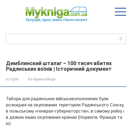
Перейти
до
вмісту
Пошук:
Демблинский шталаг – 100 тисяч вбитих
Радянських воїнів | Історичний документ
Історія
Катерина Моця
Табори для радянських військовополонених були
розкидані на окупованих територіях Радянського Союзу,
в польському «генерал-губернаторстві», в самому рейху і
в деяких інших окупованих країнах (Норвегія, Франція та
ін).