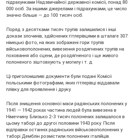
підрахунками Надзвичайної державної комісії, понад 80
000 осіб. За іншими джерелами і підрахунками, це число
значно більше — до 100 тисяч осіб.
Поряд з десятками тисяч трупів залишилися і інші
докази злочинів, здійснених гітлерівцями в шталаге 307:
німецькі фото, на яких зображені гори трупів
військовополонених, вивезення роздягнених трупів на
поховання або сцени, де роздягненого і ще живого
полоненого зіштовхують у могилу і т. д.
Ці приголомшливі документи були подані Комісії
польськими фотографами, яких гітлерівці віддавали
плівку для проявлення і друку.
Після знищення основної маси радянських полонених у
1941 — 1942 роках частина людей була вивезена в
Німеччину. Близько 2-3 тисяч полонених залишалося в
цьому таборі до другої половини 1943 року. Після
відправки останніх радянських військовополонених у
таборі Демблін розмістили полонених італійців.