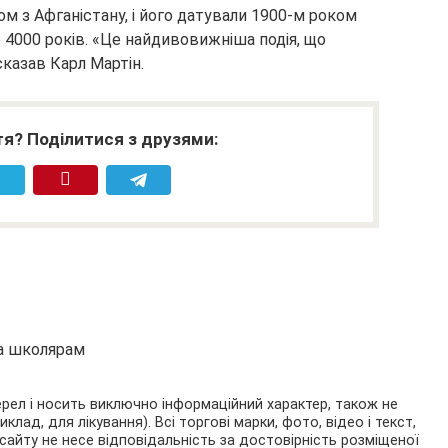
м з Афганістану, і його датували 1900-м роком
о 4000 років. «Це найдивовижніша подія, що
сказав Карл Мартін.
я? Поділитися з друзями:
та школярам
ерел і носить виключно інформаційний характер, також не
ад, для лікування). Всі торгові марки, фото, відео і текст,
сайту не несе відповідальність за достовірність розміщеної