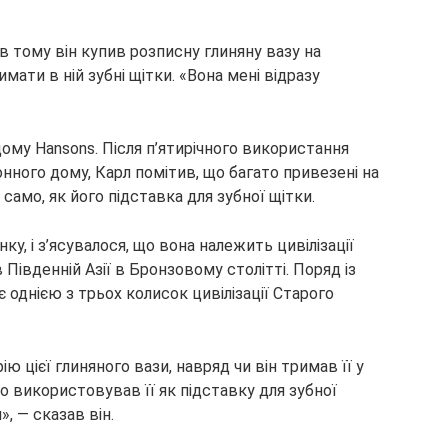
ів тому він купив розписну глиняну вазу на
мати в ній зубні щітки. «Вона мені відразу
дому Hansons. Після п’ятирічного використання
нного дому, Карл помітив, що багато привезені на
само, як його підставка для зубної щітки.
ку, і з’ясувалося, що вона належить цивілізації
в Південній Азії в Бронзовому столітті. Поряд із
 однією з трьох колисок цивілізації Старого
ю цієї глиняного вази, навряд чи він тримав її у
го використовував її як підставку для зубної
», — сказав він.