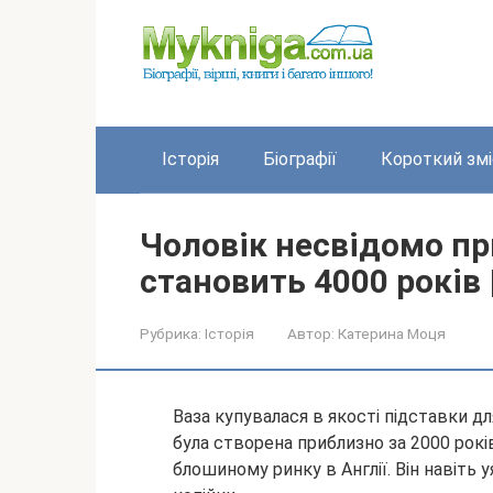
Перейти
до
вмісту
Історія
Біографії
Короткий змі
Чоловік несвідомо при
становить 4000 років
Рубрика:
Історія
Автор:
Катерина Моця
Ваза купувалася в якості підставки дл
була створена приблизно за 2000 рокі
блошиному ринку в Англії. Він навіть 