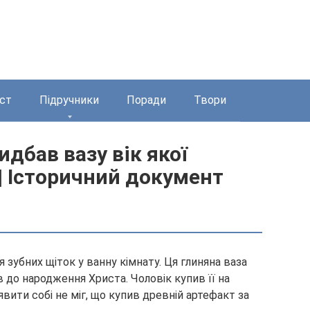
ст
Підручники
Поради
Твори
дбав вазу вік якої
 | Історичний документ
я зубних щіток у ванну кімнату. Ця глиняна ваза
в до народження Христа. Чоловік купив її на
уявити собі не міг, що купив древній артефакт за