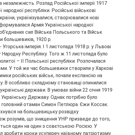
а незалежність. Розпад Російської імперії 1917
 народної республіки. Російські військові
країни, українізувалися, створювалися нові
 формувалася Армія Української народної
 об’єднаних сил Війська Польського та Військ
и большевиків, 1920 р.
 Угорська імперія. І 1 листопада 1918 р. у Львові
 Народну Республіку. Того ж 11 листопада було
олитої – ІІ Польської республіки. Розпочалася
изми. У той же час большевики створили у Харкові
римки російських військ, почали експансію на
ду. В особливо складному становищі опинилися
українські держави. В умовах війни 22 січня 1919
 Українську Державу. Однак потрібно було
в головний отаман Симон Петлюра. Єжи Коссак.
овхнувся на большевицьку розвідку
еж розумів, що знищення УНР призведе до того,
ться один на один з совєтською Росією. У
л зробити кроки усупереч наївному патріотизму