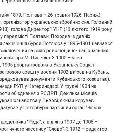
о переважаючі сили большевиків
равня 1879, Полтава – 26 травня 1926, Париж)
т, організатор українських збройних сил. Головний
918), голова Директорії УНР (13 лютого 1919 року
у передмісті Полтави. Походив із давніх
я закінчення бурси Петлюра у 1895-1901 навчався
в виключений за вияв революційно- національних
омпозитора М. Лисенка. З 1900 – член
 1905 реорганізована в Українську Соціал-
 загрозою арешту восени 1902 виїхав на Кубань,
порядковував документи Кубанського козацтва),
мади РУП у Катеринодарі. У грудні 1904 на
роти об’єднання з РСДРП. Декілька місяців
 українознавства у Львові, якими керував
дагував у Петербурзі партійний орган “Вільна
щоденника “Рада”, а від літа 1907 до 1908 –
ратичного часопису “Слово”. З 1912 – редактор