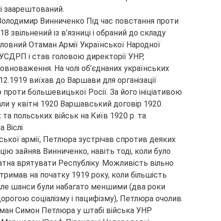
і заарештований.
Володимир Винниченко Під час повстання проти
 звільнений із в’язниці і обраний до складу
оловний Отаман Армії Української Народної
 УСДРП і став головою директорії УНР,
вноваження. На чолі об’єднаних українських
.12.1919 виїхав до Варшави для організації
проти большевицької Росії. За його ініціативою
ли у квітні 1920 Варшавський договір 1920.
 та польських військ на Київ 1920 р. та
а Віслі
ької армії, Петлюра зустрічав спротив деяких
ію зайняв Винниченко, навіть тоді, коли було
датна врятувати Республіку. Можливість вільно
римав на початку 1919 року, коли більшість
 Але шанси були набагато меншими (два роки
орогою соціалізму і пацифізму), Петлюра очолив
ан Симон Петлюра у штабі війська УНР