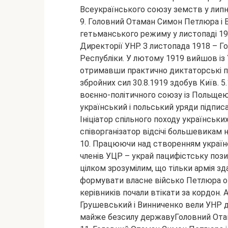
Всеукраїнського союзу земств у липн
9. Головний Отаман Симон Петлюра і 
гетьманського режиму у листопаді 1918
Директорії УНР. З листопада 1918 – Г
Республіки. У лютому 1919 вийшов із
отримавши практично диктаторські по
збройних сил 30.8.1919 здобув Київ. 5
воєнно-політичного союзу із Польщею 
український і польський уряди підписа
Ініціатор спільного походу українських
співорганізатор відсічі большевикам н
10. Працюючи над створенням українс
членів УЦР – украй пацифістську позиц
цілком зрозумілим, що тільки армія з
формувати власне військо Петлюра от
керівників почали втікати за кордон.
Грушевський і Винниченко вели УНР д
майже безсилу державуГоловний Отам