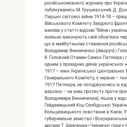
російськомовного журналу про Україн
публікувались М. Грушевський, Д. Донц
Першої світової війни 1914-18 – прац
Військового Комітету Західного фрон
виклав у статті-відозві “Війна і україн
лояльно виконують свій обов’язок п
що в майбутньому ставлення російськ
Володимир Винниченко (ліворуч) і Гол
8. Головний Отаман Симон Петлюра і 
одним з провідних діячів української 
1917 – член Української Центральної 
Генерального Комітету, з червня – ге
1917 Петлюра, не погоджуючись із ку
версією – на знак протесту проти про
Володимира Винниченка), пішов у від
Гайдамацький Кіш Слобідської України
большевицького повстання в Києві. У
губерніальне земство і Всеукраїнськ
могили Т. Шевченка і Чернечої гори у