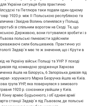
о для України ситуація була практично
Пілсудскі та Петлюра таки подали один одному
овір 1920 р. між ІІ Польською республікою та
аличина і Західна Волинь опинялася у Польщі,
ротьбі зі спільним ворогом на Сході. Те, що
нською Державою, вони готувалися зробити і з
Львова польські гімназисти здійснили
ереважаючі сили большевиків. Практично усі
тології Задвір`я має те ж значення, що і Крути в
хід на Україну військ Польщі та УНР. У поході
на дивізія під командою уродженця Харкова
енка йшла на Білорусь, 6 Запорізька дивізія під
рал- хорунжого Марка Безручка йшла на Київ.
ькова група УНР, яка повернулася з зимового
 травня 1920 р. союзники увійшли у Київ.
 Кінну армію Будьонного, і об`єднані армії
арта станції Задвір`я під Львовом, де польські