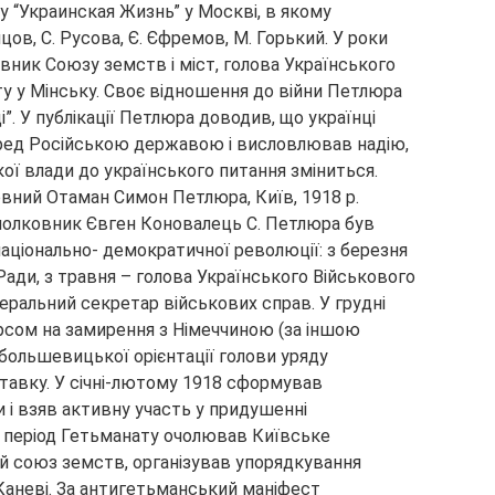
у “Украинская Жизнь” у Москві, в якому
ов, С. Русова, Є. Єфремов, М. Горький. У роки
івник Союзу земств і міст, голова Українського
ту у Мінську. Своє відношення до війни Петлюра
ці”. У публікації Петлюра доводив, що українці
еред Російською державою і висловлював надію,
ої влади до українського питання зміниться.
овний Отаман Симон Петлюра, Київ, 1918 р.
полковник Євген Коновалець С. Петлюра був
національно- демократичної революції: з березня
Ради, з травня – голова Українського Військового
неральний секретар військових справ. У грудні
рсом на замирення з Німеччиною (за іншою
большевицької орієнтації голови уряду
ставку. У січні-лютому 1918 сформував
 і взяв активну участь у придушенні
 період Гетьманату очолював Київське
ий союз земств, організував упорядкування
 Каневі. За антигетьманський маніфест