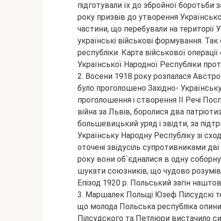
підготували їх до збройної боротьби з
року призвів до утворення Української
частини, що перебували на території У
українські військові формування. Так
республіки. Карта військової операції
Української Народної Республіки прот
2. Восени 1918 року розпалася Австро-
було проголошено Західно- Українську
проголошення і створення ІІ Речі Посп
війна за Львів, боролися два патріот
большевицький уряд і звідти, за підт
Українську Народну Республіку зі схо
оточені звідусіль супротивниками дві 
року вони об`єдналися в одну соборну
шукати союзників, що чудово розумі
Епізод 1920 р. Польський загін нашт
3. Маршалек Польщі Юзеф Пілсудскі т
що молода Польська республіка опини
Пілсудского та Петлюри вистачило си