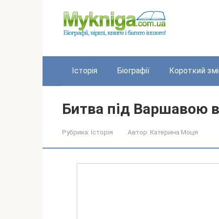
Перейти
до
вмісту
Історія
Біографії
Короткий змі
Битва під Варшавою в
Рубрика:
Історія
Автор:
Катерина Моця