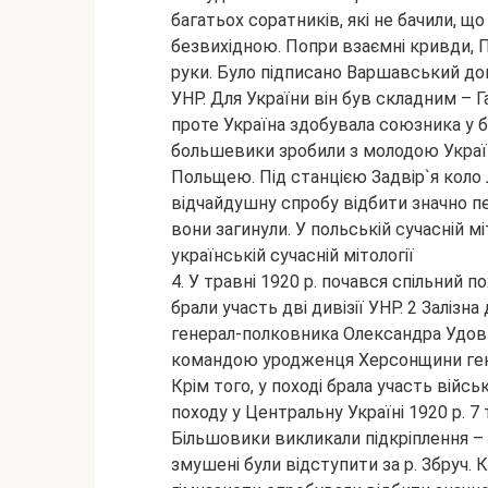
багатьох соратників, які не бачили, щ
безвихідною. Попри взаємні кривди, 
руки. Було підписано Варшавський дог
УНР. Для України він був складним – Г
проте Україна здобувала союзника у бо
большевики зробили з молодою Украї
Польщею. Під станцією Задвір`я коло 
відчайдушну спробу відбити значно п
вони загинули. У польській сучасній мі
українській сучасній мітології
4. У травні 1920 р. почався спільний по
брали участь дві дивізії УНР. 2 Заліз
генерал-полковника Олександра Удович
командою уродженця Херсонщини гене
Крім того, у поході брала участь війс
походу у Центральну Україні 1920 р. 7
Більшовики викликали підкріплення – І
змушені були відступити за р. Збруч. К