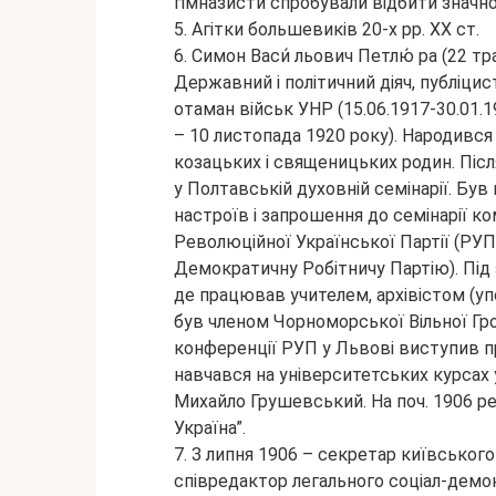
гімназисти спробували відбити значн
5. Агітки большевиків 20-х рр. ХХ ст.
6. Симон Васи́ льович Петлю́ ра (22 т
Державний і політичний діяч, публіцис
отаман військ УНР (15.06.1917-30.01.1
– 10 листопада 1920 року). Народився 
козацьких і священицьких родин. Післ
у Полтавській духовній семінарії. Бу
настроїв і запрошення до семінарії к
Революційної Української Партії (РУП,
Демократичну Робітничу Партію). Під
де працював учителем, архівістом (у
був членом Чорноморської Вільної Гро
конференції РУП у Львові виступив п
навчався на університетських курсах
Михайло Грушевський. На поч. 1906 ре
Україна”.
7. З липня 1906 – секретар київського 
співредактор легального соціал-демок